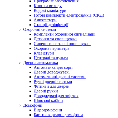
Програмне забезпечення
Кнопки виходу
Кодові клавіатури
Готові комплекти електрозамків (СКД)
Алкотестери
Станції дезінфекції
Охоронні системи
Комплекти охоронної сигналізації
Датчики та сповіщувачі
Сирени та світлові оповіщувачі
Охорона периметра
Клавіатури
Централі та пульти
Дверна автоматика
Автоматика для воріт
Дверні доводжувачі
Автоматичні дверні системи
Ручні дверні системи
Фітинги для дверей
Дверні ручки
Доводжувачі для хвірток
Шлюзові кабіни
Домофони
Відеодомофони
Багатоквартирні домофони