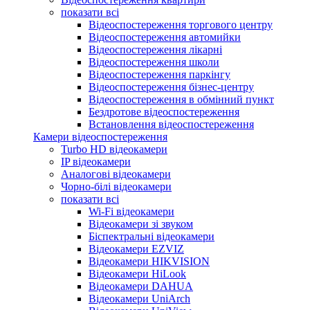
показати всі
Відеоспостереження торгового центру
Відеоспостереження автомийки
Відеоспостереження лікарні
Відеоспостереження школи
Відеоспостереження паркінгу
Відеоспостереження бізнес-центру
Відеоспостереження в обмінний пункт
Бездротове відеоспостереження
Встановлення відеоспостереження
Камери відеоспостереження
Turbo HD відеокамери
IP відеокамери
Аналогові відеокамери
Чорно-білі відеокамери
показати всі
Wi-Fi відеокамери
Відеокамери зі звуком
Біспектральні відеокамери
Відеокамери EZVIZ
Відеокамери HIKVISION
Відеокамери HiLook
Відеокамери DAHUA
Відеокамери UniArch