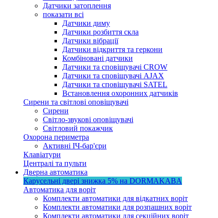
Датчики затоплення
показати всі
Датчики диму
Датчики розбиття скла
Датчики вібрації
Датчики відкриття та геркони
Комбіновані датчики
Датчики та сповіщувачі CROW
Датчики та сповіщувачі AJAX
Датчики та сповіщувачі SATEL
Встановлення охоронних датчиків
Сирени та світлові оповіщувачі
Сирени
Світло-звукові оповіщувачі
Світловий покажчик
Охорона периметра
Активні ІЧ-бар'єри
Клавіатури
Централі та пульти
Дверна автоматика
Карусельні двері
знижка 5%
на DORMAKABA
Автоматика для воріт
Комплекти автоматики для відкатних воріт
Комплекти автоматики для розпашних воріт
Комплекти автоматики для секційних воріт