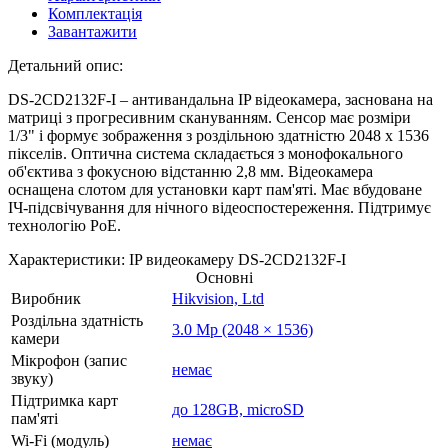
Комплектація
Завантажити
Детальний опис:
DS-2CD2132F-I – антивандальна IP відеокамера, заснована на
матриці з прогресивним скануванням. Сенсор має розміри
1/3" і формує зображення з роздільною здатністю 2048 х 1536
пікселів. Оптична система складається з монофокального
об'єктива з фокусною відстанню 2,8 мм. Відеокамера
оснащена слотом для установки карт пам'яті. Має вбудоване
ІЧ-підсвічування для нічного відеоспостереження. Підтримує
технологію PoE.
Характеристики: IP видеокамеру DS-2CD2132F-I
Основні
Виробник
Hikvision, Ltd
Роздільна здатність
3.0 Mp (2048 × 1536)
камери
Мікрофон (запис
немає
звуку)
Підтримка карт
до 128GB, microSD
пам'яті
Wi-Fi (модуль)
немає