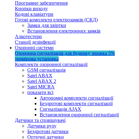
Програмне забезпечення
Кнопки виходу
Кодові клавіатури
Готові комплекти електрозамків (СКД)
Замки для хвіртки
Встановлення електронних замків
Алкотестери
Станції дезінфекції
Охоронні системи
Охоронна сигналізація для будинку
знижка 5%
термінова установка
Комплекти охоронної сигналізації
GSM сигналізація
Satel ABAX
Satel ABAX 2
Satel MICRA
показати всі
Автономні комплекти сигналізації
Бездротові комплекти сигналізації
Сигналізація AJAX
Встановлення охоронної сигналізації
Датчики та сповіщувачі
Датчики руху
Бездротові датчики
Оптичні датчики