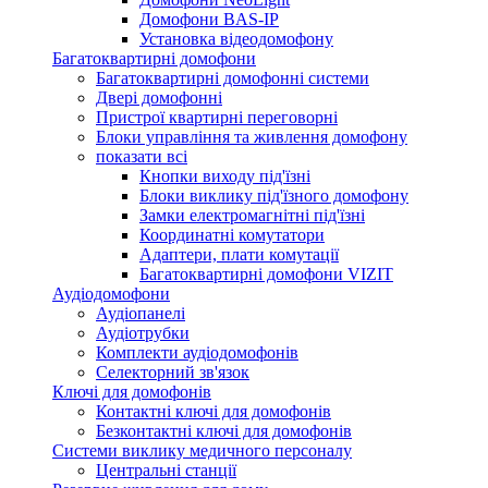
Домофони BAS-IP
Установка відеодомофону
Багатоквартирні домофони
Багатоквартирні домофонні системи
Двері домофонні
Пристрої квартирні переговорні
Блоки управління та живлення домофону
показати всі
Кнопки виходу під'їзні
Блоки виклику під'їзного домофону
Замки електромагнітні під'їзні
Координатні комутатори
Адаптери, плати комутації
Багатоквартирні домофони VIZIT
Аудіодомофони
Аудіопанелі
Аудіотрубки
Комплекти аудіодомофонів
Селекторний зв'язок
Ключі для домофонів
Контактні ключі для домофонів
Безконтактні ключі для домофонів
Системи виклику медичного персоналу
Центральні станції