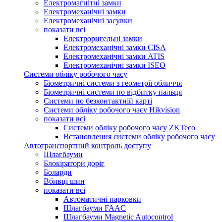
Електромагнітні замки
Електромеханічні замки
Електромеханічні засувки
показати всі
Електроригельні замки
Електромеханічні замки CISA
Електромеханічні замки ATIS
Електромеханічні замки ISEO
Системи обліку робочого часу
Біометричні системи з геометрії обличчя
Біометричні системи по відбитку пальця
Системи по безконтактній карті
Системи обліку робочого часу Hikvision
показати всі
Системи обліку робочого часу ZKTeco
Встановлення системи обліку робочого часу
Автотранспортний контроль доступу
Шлагбауми
Блокіратори доріг
Боларди
Вбивці шин
показати всі
Автоматичні парковки
Шлагбауми FAAC
Шлагбауми Magnetic Autocontrol