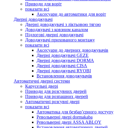
Приводи для воріт
показати всі
Аксесуари до автоматики для воріт
Дверні доводжувачі
Дверні доводжувачі з ліктьовою тягою
Доводжувачі з ковзним каналом
Підлогові дверні доводжувачі
Доводжувачі прихованого монтажу
показати всі
Аксесуари до дверних доводжувачів
Дверні доводжувачі GEZE
Дверні доводжувачі DORMA
Дверні доводжувачі CISA
Дверні доводжувачі RYOBI
Встановлення доводжувачів
Автоматичні дверні системи
Карусельні двері
Приводи для розсувних дверей
Приводи для розпашних дверей
Автоматичні розсувні двері
показати всі
Автоматика для безбар’єрного доступу
Револьверні двері dormakaba
Револьверні двері ASSA ABLOY
Встановлення автоматичних дверей