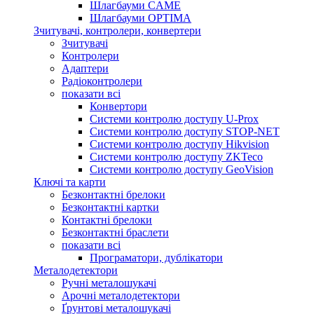
Шлагбауми CAME
Шлагбауми OPTIMA
Зчитувачі, контролери, конвертери
Зчитувачі
Контролери
Адаптери
Радіоконтролери
показати всі
Конвертори
Системи контролю доступу U-Prox
Системи контролю доступу STOP-NET
Системи контролю доступу Hikvision
Системи контролю доступу ZKTeco
Системи контролю доступу GeoVision
Ключі та карти
Безконтактні брелоки
Безконтактні картки
Контактні брелоки
Безконтактні браслети
показати всі
Програматори, дублікатори
Металодетектори
Ручні металошукачі
Арочні металодетектори
Ґрунтові металошукачі