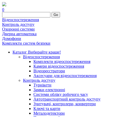
0
Go
Відеоспостереження
Контроль доступу
Охоронні системи
Дверна автоматика
Домофони
Комплекти систем безпеки
Каталог
Вибирайте краще!
Відеоспостереження
Комплекти відеоспостереження
Камери відеоспостереження
Відеореєстратори
Аксесуари для відеоспостереження
Контроль доступу
Турнікети
Замки електронні
Системи обліку робочого часу
Автотранспортний контроль доступу
Зчитувачі, контролери, конвертери
Ключі та карти
Металодетектори