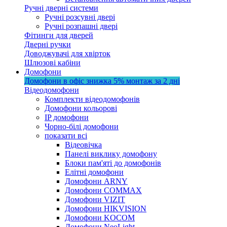
Ручні дверні системи
Ручні розсувні двері
Ручні розпашні двері
Фітинги для дверей
Дверні ручки
Доводжувачі для хвірток
Шлюзові кабіни
Домофони
Домофони в офіс
знижка 5%
монтаж за 2 дні
Відеодомофони
Комплекти відеодомофонів
Домофони кольорові
IP домофони
Чорно-білі домофони
показати всі
Відеовічка
Панелі виклику домофону
Блоки пам'яті до домофонів
Елітні домофони
Домофони ARNY
Домофони COMMAX
Домофони VIZIT
Домофони HIKVISION
Домофони KOCOM
Домофони NeoLight