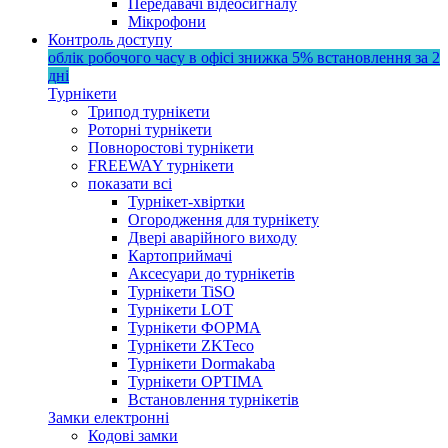
Передавачі відеосигналу
Мікрофони
Контроль доступу
облік робочого часу в офісі
знижка 5%
встановлення за 2
дні
Турнікети
Трипод турнікети
Роторні турнікети
Повноростові турнікети
FREEWAY турнікети
показати всі
Турнікет-хвіртки
Огородження для турнікету
Двері аварійного виходу
Картоприймачі
Аксесуари до турнікетів
Турнікети TiSO
Турнікети LOT
Турнікети ФОРМА
Турнікети ZKTeco
Турнікети Dormakaba
Турнікети OPTIMA
Встановлення турнікетів
Замки електронні
Кодові замки