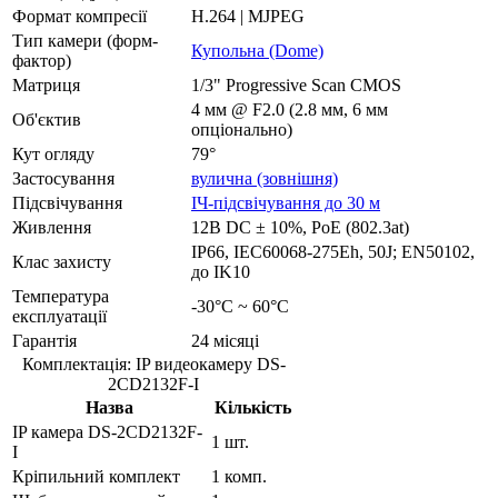
Формат компресії
H.264 | MJPEG
Тип камери (форм-
Купольна (Dome)
фактор)
Матриця
1/3" Progressive Scan CMOS
4 мм @ F2.0 (2.8 мм, 6 мм
Об'єктив
опціонально)
Кут огляду
79°
Застосування
вулична (зовнішня)
Підсвічування
ІЧ-підсвічування до 30 м
Живлення
12В DC ± 10%, РоЕ (802.3at)
IP66, IEC60068-275Eh, 50J; EN50102,
Клас захисту
до IK10
Температура
-30°C ~ 60°C
експлуатації
Гарантія
24 місяці
Комплектація: IP видеокамеру DS-
2CD2132F-I
Назва
Кількість
IP камера DS-2CD2132F-
1 шт.
I
Кріпильний комплект
1 комп.