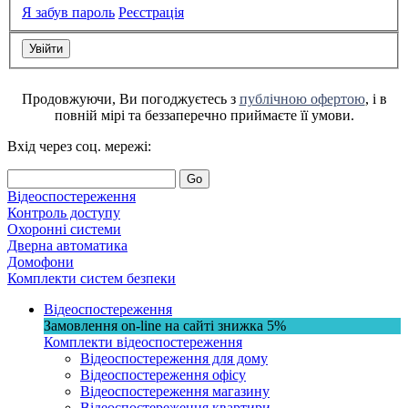
Я забув пароль
Реєстрація
Продовжуючи, Ви погоджуєтесь з
публічною офертою
, і в
повній мірі та беззаперечно приймаєте її умови.
Вхід через соц. мережі:
Go
Відеоспостереження
Контроль доступу
Охоронні системи
Дверна автоматика
Домофони
Комплекти систем безпеки
Відеоспостереження
Замовлення on-line на сайті
знижка
5%
Комплекти відеоспостереження
Відеоспостереження для дому
Відеоспостереження офісу
Відеоспостереження магазину
Відеоспостереження квартири