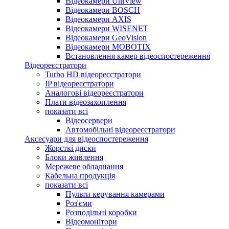
Відеокамери UniView
Відеокамери BOSCH
Відеокамери AXIS
Відеокамери WISENET
Відеокамери GeoVision
Відеокамери MOBOTIX
Встановлення камер відеоспостереження
Відеореєстратори
Turbo HD відеореєстратори
IP відеореєстратори
Аналогові відеореєстратори
Плати відеозахоплення
показати всі
Відеосервери
Автомобільні відеореєстратори
Аксесуари для відеоспостереження
Жорсткі диски
Блоки живлення
Мережеве обладнання
Кабельна продукція
показати всі
Пульти керування камерами
Роз'єми
Розподільні коробки
Відеомонітори