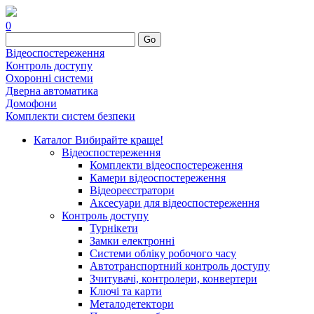
0
Go
Відеоспостереження
Контроль доступу
Охоронні системи
Дверна автоматика
Домофони
Комплекти систем безпеки
Каталог
Вибирайте краще!
Відеоспостереження
Комплекти відеоспостереження
Камери відеоспостереження
Відеореєстратори
Аксесуари для відеоспостереження
Контроль доступу
Турнікети
Замки електронні
Системи обліку робочого часу
Автотранспортний контроль доступу
Зчитувачі, контролери, конвертери
Ключі та карти
Металодетектори