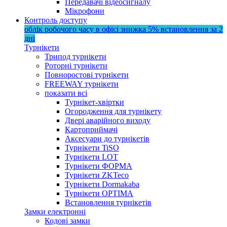
Передавачі відеосигналу
Мікрофони
Контроль доступу
облік робочого часу в офісі
знижка 5%
встановлення за 2
дні
Турнікети
Трипод турнікети
Роторні турнікети
Повноростові турнікети
FREEWAY турнікети
показати всі
Турнікет-хвіртки
Огородження для турнікету
Двері аварійного виходу
Картоприймачі
Аксесуари до турнікетів
Турнікети TiSO
Турнікети LOT
Турнікети ФОРМА
Турнікети ZKTeco
Турнікети Dormakaba
Турнікети OPTIMA
Встановлення турнікетів
Замки електронні
Кодові замки