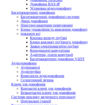
Домофони BAS-IP
Установка відеодомофону
Багатоквартирні домофони
Багатоквартирні домофонні системи
Двері домофонні
Пристрої квартирні переговорні
Блоки управління та живлення домофону
показати всі
Кнопки виходу під'їзні
Блоки виклику під'їзного домофону
Замки електромагнітні під'їзні
Координатні комутатори
Адаптери, плати комутації
Багатоквартирні домофони VIZIT
Аудіодомофони
Аудіопанелі
Аудіотрубки
Комплекти аудіодомофонів
Селекторний зв'язок
Ключі для домофонів
Контактні ключі для домофонів
Безконтактні ключі для домофонів
Системи виклику медичного персоналу
Центральні станції