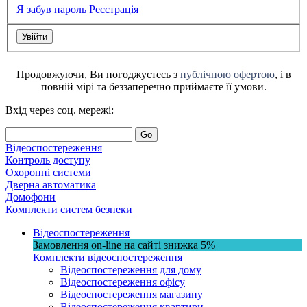
Я забув пароль
Реєстрація
Продовжуючи, Ви погоджуєтесь з
публічною офертою
, і в
повній мірі та беззаперечно приймаєте її умови.
Вхід через соц. мережі:
Go
Відеоспостереження
Контроль доступу
Охоронні системи
Дверна автоматика
Домофони
Комплекти систем безпеки
Відеоспостереження
Замовлення on-line на сайті
знижка
5%
Комплекти відеоспостереження
Відеоспостереження для дому
Відеоспостереження офісу
Відеоспостереження магазину
Відеоспостереження квартири