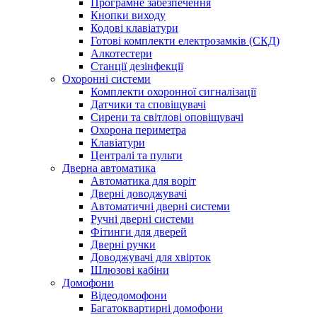
Програмне забезпечення
Кнопки виходу
Кодові клавіатури
Готові комплекти електрозамків (СКД)
Алкотестери
Станції дезінфекції
Охоронні системи
Комплекти охоронної сигналізації
Датчики та сповіщувачі
Сирени та світлові оповіщувачі
Охорона периметра
Клавіатури
Централі та пульти
Дверна автоматика
Автоматика для воріт
Дверні доводжувачі
Автоматичні дверні системи
Ручні дверні системи
Фітинги для дверей
Дверні ручки
Доводжувачі для хвірток
Шлюзові кабіни
Домофони
Відеодомофони
Багатоквартирні домофони