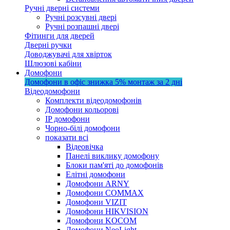
Ручні дверні системи
Ручні розсувні двері
Ручні розпашні двері
Фітинги для дверей
Дверні ручки
Доводжувачі для хвірток
Шлюзові кабіни
Домофони
Домофони в офіс
знижка 5%
монтаж за 2 дні
Відеодомофони
Комплекти відеодомофонів
Домофони кольорові
IP домофони
Чорно-білі домофони
показати всі
Відеовічка
Панелі виклику домофону
Блоки пам'яті до домофонів
Елітні домофони
Домофони ARNY
Домофони COMMAX
Домофони VIZIT
Домофони HIKVISION
Домофони KOCOM
Домофони NeoLight