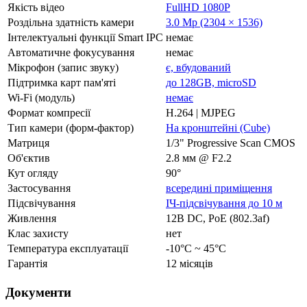
Якість відео
FullHD 1080P
Роздільна здатність камери
3.0 Mp (2304 × 1536)
Інтелектуальні функції Smart IPC
немає
Автоматичне фокусування
немає
Мікрофон (запис звуку)
є, вбудований
Підтримка карт пам'яті
до 128GB, microSD
Wi-Fi (модуль)
немає
Формат компресії
H.264 | MJPEG
Тип камери (форм-фактор)
На кронштейні (Cube)
Матриця
1/3" Progressive Scan CMOS
Об'єктив
2.8 мм @ F2.2
Кут огляду
90°
Застосування
всередині приміщення
Підсвічування
ІЧ-підсвічування до 10 м
Живлення
12В DC, РоЕ (802.3af)
Клас захисту
нет
Температура експлуатації
-10°C ~ 45°C
Гарантія
12 місяців
Документи