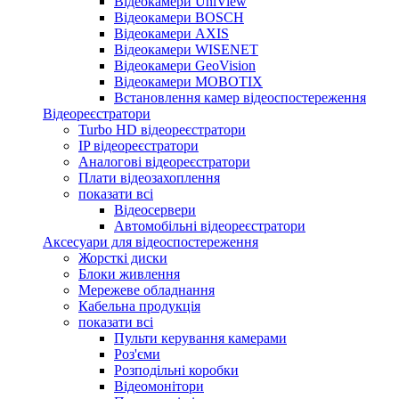
Відеокамери UniView
Відеокамери BOSCH
Відеокамери AXIS
Відеокамери WISENET
Відеокамери GeoVision
Відеокамери MOBOTIX
Встановлення камер відеоспостереження
Відеореєстратори
Turbo HD відеореєстратори
IP відеореєстратори
Аналогові відеореєстратори
Плати відеозахоплення
показати всі
Відеосервери
Автомобільні відеореєстратори
Аксесуари для відеоспостереження
Жорсткі диски
Блоки живлення
Мережеве обладнання
Кабельна продукція
показати всі
Пульти керування камерами
Роз'єми
Розподільні коробки
Відеомонітори