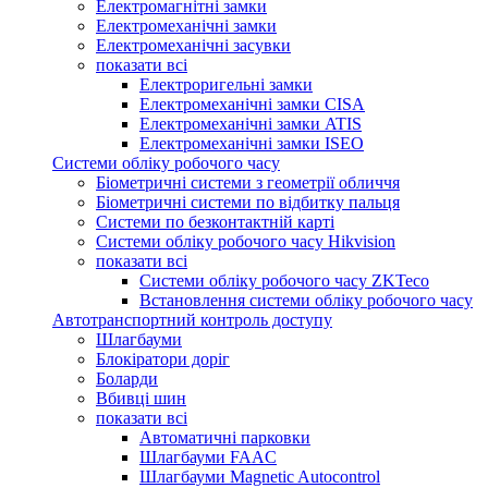
Електромагнітні замки
Електромеханічні замки
Електромеханічні засувки
показати всі
Електроригельні замки
Електромеханічні замки CISA
Електромеханічні замки ATIS
Електромеханічні замки ISEO
Системи обліку робочого часу
Біометричні системи з геометрії обличчя
Біометричні системи по відбитку пальця
Системи по безконтактній карті
Системи обліку робочого часу Hikvision
показати всі
Системи обліку робочого часу ZKTeco
Встановлення системи обліку робочого часу
Автотранспортний контроль доступу
Шлагбауми
Блокіратори доріг
Боларди
Вбивці шин
показати всі
Автоматичні парковки
Шлагбауми FAAC
Шлагбауми Magnetic Autocontrol