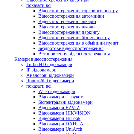
показати всі
Відеоспостереження торгового центру
Відеоспостереження автомийки
Відеоспостереження лікарні
Відеоспостереження школи
Відеоспостереження паркінгу
Відеоспостереження бізнес-центру
Відеоспостереження в обмінний пункт
Бездротове відеоспостереження
Встановлення відеоспостереження
Камери відеоспостереження
Turbo HD відеокамери
IP відеокамери
Аналогові відеокамери
Чорно-білі відеокамери
показати всі
Wi-Fi відеокамери
Відеокамери зі звуком
Біспектральні відеокамери
Відеокамери EZVIZ
Відеокамери HIKVISION
Відеокамери HiLook
Відеокамери DAHUA
Відеокамери UniArch