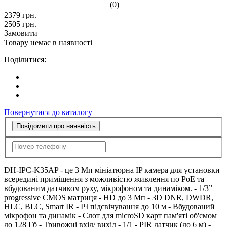
(0)
2379
грн.
2505
грн.
Замовити
Товару немає в наявності
Поділитися:
Повернутися до каталогу
Повідомити про наявність
DH-IPC-K35AP - це 3 Мп мініатюрна IP камера для установки
всередині приміщення з можливістю живлення по PoE та
вбудованим датчиком руху, мікрофоном та динаміком. - 1/3”
progressive CMOS матриця - HD до 3 Мп - 3D DNR, DWDR,
HLC, BLC, Smart IR - ІЧ підсвічування до 10 м - Вбудований
мікрофон та динамік - Слот для microSD карт пам'яті об'ємом
до 128 Гб - Тривожні вхід/ вихід - 1/1 - PIR датчик (до 6 м) -