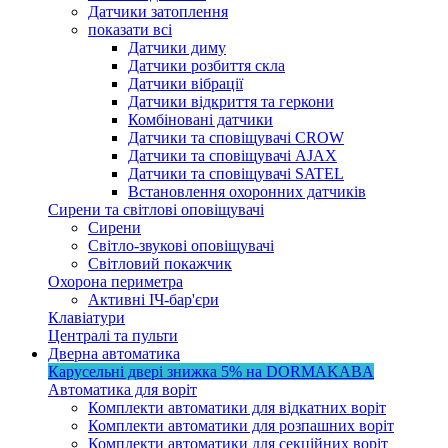
Датчики затоплення
показати всі
Датчики диму
Датчики розбиття скла
Датчики вібрації
Датчики відкриття та геркони
Комбіновані датчики
Датчики та сповіщувачі CROW
Датчики та сповіщувачі AJAX
Датчики та сповіщувачі SATEL
Встановлення охоронних датчиків
Сирени та світлові оповіщувачі
Сирени
Світло-звукові оповіщувачі
Світловий покажчик
Охорона периметра
Активні ІЧ-бар'єри
Клавіатури
Централі та пульти
Дверна автоматика
Карусельні двері
знижка 5%
на DORMAKABA
Автоматика для воріт
Комплекти автоматики для відкатних воріт
Комплекти автоматики для розпашних воріт
Комплекти автоматики для секційних воріт