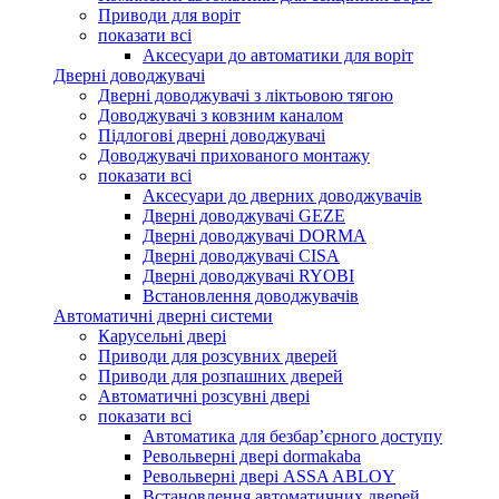
Приводи для воріт
показати всі
Аксесуари до автоматики для воріт
Дверні доводжувачі
Дверні доводжувачі з ліктьовою тягою
Доводжувачі з ковзним каналом
Підлогові дверні доводжувачі
Доводжувачі прихованого монтажу
показати всі
Аксесуари до дверних доводжувачів
Дверні доводжувачі GEZE
Дверні доводжувачі DORMA
Дверні доводжувачі CISA
Дверні доводжувачі RYOBI
Встановлення доводжувачів
Автоматичні дверні системи
Карусельні двері
Приводи для розсувних дверей
Приводи для розпашних дверей
Автоматичні розсувні двері
показати всі
Автоматика для безбар’єрного доступу
Револьверні двері dormakaba
Револьверні двері ASSA ABLOY
Встановлення автоматичних дверей