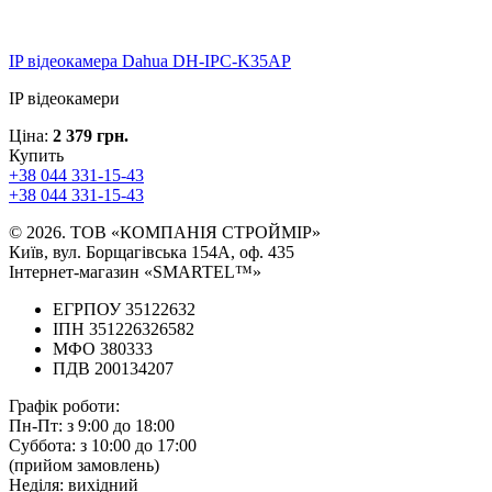
IP відеокамера Dahua DH-IPC-K35AP
IP відеокамери
Ціна:
2 379 грн.
Купить
+38 044 331-15-43
+38 044 331-15-43
© 2026. ТОВ «КОМПАНІЯ СТРОЙМІР»
Київ, вул. Борщагівська 154А, оф. 435
Інтернет-магазин «SMARTEL™»
ЕГРПОУ 35122632
ІПН 351226326582
МФО 380333
ПДВ 200134207
Графік роботи:
Пн-Пт:
з 9:00 до 18:00
Суббота:
з 10:00 до 17:00
(прийом замовлень)
Неділя:
вихідний