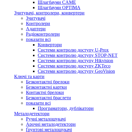
Шлагбауми CAME
Шлагбауми OPTIMA
Зчитувачі, контролери, конвертери
Зчитувачі
Контролери
Адаптери
Радіоконтролери
показати всі
Конвертори
Системи контролю доступу U-Prox
Системи контролю доступу STOP-NET
Системи контролю доступу Hikvision
Системи контролю доступу ZKTeco
Системи контролю доступу GeoVision
Ключі та карти
Безконтактні брелоки
Безконтактні картки
Контактні брелоки
Безконтактні браслети
показати всі
Програматори, дублікатори
Металодетектори
Ручні металошукачі
Арочні металодетектори
Ґрунтові металошукачі