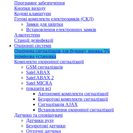
Програмне забезпечення
Кнопки виходу
Кодові клавіатури
Готові комплекти електрозамків (СКД)
Замки для хвіртки
Встановлення електронних замків
Алкотестери
Станції дезінфекції
Охоронні системи
Охоронна сигналізація для будинку
знижка 5%
термінова установка
Комплекти охоронної сигналізації
GSM сигналізація
Satel ABAX
Satel ABAX 2
Satel MICRA
показати всі
Автономні комплекти сигналізації
Бездротові комплекти сигналізації
Сигналізація AJAX
Встановлення охоронної сигналізації
Датчики та сповіщувачі
Датчики руху
Бездротові датчики
Оптичні датчики