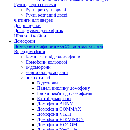
Ручні дверні системи
Ручні розсувні двері
Ручні розпашні двері
Фітинги для дверей
Дверні ручки
Доводжувачі для хвірток
Шлюзові кабіни
Домофони
Домофони в офіс
знижка 5%
монтаж за 2 дні
Відеодомофони
Комплекти відеодомофонів
Домофони кольорові
IP домофони
Чорно-білі домофони
показати всі
Відеовічка
Панелі виклику домофону
Блоки пам'яті до домофонів
Елітні домофони
Домофони ARNY
Домофони COMMAX
Домофони VIZIT
Домофони HIKVISION
Домофони KOCOM
Домофони NeoLight