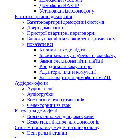
Домофони BAS-IP
Установка відеодомофону
Багатоквартирні домофони
Багатоквартирні домофонні системи
Двері домофонні
Пристрої квартирні переговорні
Блоки управління та живлення домофону
показати всі
Кнопки виходу під'їзні
Блоки виклику під'їзного домофону
Замки електромагнітні під'їзні
Координатні комутатори
Адаптери, плати комутації
Багатоквартирні домофони VIZIT
Аудіодомофони
Аудіопанелі
Аудіотрубки
Комплекти аудіодомофонів
Селекторний зв'язок
Ключі для домофонів
Контактні ключі для домофонів
Безконтактні ключі для домофонів
Системи виклику медичного персоналу
Центральні станції