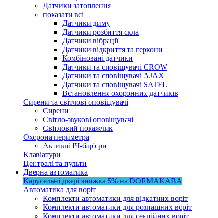
Датчики затоплення
показати всі
Датчики диму
Датчики розбиття скла
Датчики вібрації
Датчики відкриття та геркони
Комбіновані датчики
Датчики та сповіщувачі CROW
Датчики та сповіщувачі AJAX
Датчики та сповіщувачі SATEL
Встановлення охоронних датчиків
Сирени та світлові оповіщувачі
Сирени
Світло-звукові оповіщувачі
Світловий покажчик
Охорона периметра
Активні ІЧ-бар'єри
Клавіатури
Централі та пульти
Дверна автоматика
Карусельні двері
знижка 5%
на DORMAKABA
Автоматика для воріт
Комплекти автоматики для відкатних воріт
Комплекти автоматики для розпашних воріт
Комплекти автоматики для секційних воріт