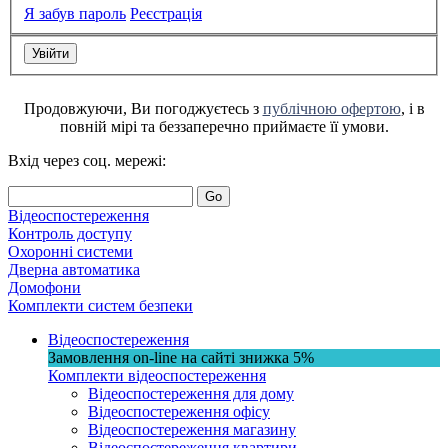
Я забув пароль
Реєстрація
Продовжуючи, Ви погоджуєтесь з
публічною офертою
, і в
повній мірі та беззаперечно приймаєте її умови.
Вхід через соц. мережі:
Go
Відеоспостереження
Контроль доступу
Охоронні системи
Дверна автоматика
Домофони
Комплекти систем безпеки
Відеоспостереження
Замовлення on-line на сайті
знижка
5%
Комплекти відеоспостереження
Відеоспостереження для дому
Відеоспостереження офісу
Відеоспостереження магазину
Відеоспостереження квартири