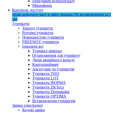
Передавачі відеосигналу
Мікрофони
Контроль доступу
облік робочого часу в офісі
знижка 5%
встановлення за 2
дні
Турнікети
Трипод турнікети
Роторні турнікети
Повноростові турнікети
FREEWAY турнікети
показати всі
Турнікет-хвіртки
Огородження для турнікету
Двері аварійного виходу
Картоприймачі
Аксесуари до турнікетів
Турнікети TiSO
Турнікети LOT
Турнікети ФОРМА
Турнікети ZKTeco
Турнікети Dormakaba
Турнікети OPTIMA
Встановлення турнікетів
Замки електронні
Кодові замки