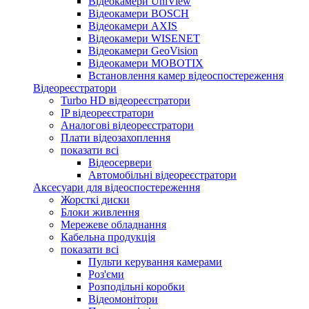
Відеокамери UniView
Відеокамери BOSCH
Відеокамери AXIS
Відеокамери WISENET
Відеокамери GeoVision
Відеокамери MOBOTIX
Встановлення камер відеоспостереження
Відеореєстратори
Turbo HD відеореєстратори
IP відеореєстратори
Аналогові відеореєстратори
Плати відеозахоплення
показати всі
Відеосервери
Автомобільні відеореєстратори
Аксесуари для відеоспостереження
Жорсткі диски
Блоки живлення
Мережеве обладнання
Кабельна продукція
показати всі
Пульти керування камерами
Роз'єми
Розподільні коробки
Відеомонітори