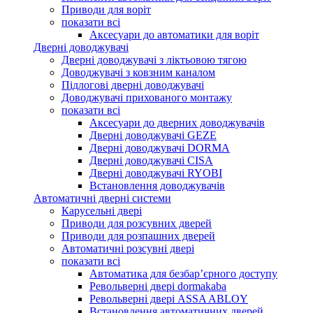
Приводи для воріт
показати всі
Аксесуари до автоматики для воріт
Дверні доводжувачі
Дверні доводжувачі з ліктьовою тягою
Доводжувачі з ковзним каналом
Підлогові дверні доводжувачі
Доводжувачі прихованого монтажу
показати всі
Аксесуари до дверних доводжувачів
Дверні доводжувачі GEZE
Дверні доводжувачі DORMA
Дверні доводжувачі CISA
Дверні доводжувачі RYOBI
Встановлення доводжувачів
Автоматичні дверні системи
Карусельні двері
Приводи для розсувних дверей
Приводи для розпашних дверей
Автоматичні розсувні двері
показати всі
Автоматика для безбар’єрного доступу
Револьверні двері dormakaba
Револьверні двері ASSA ABLOY
Встановлення автоматичних дверей