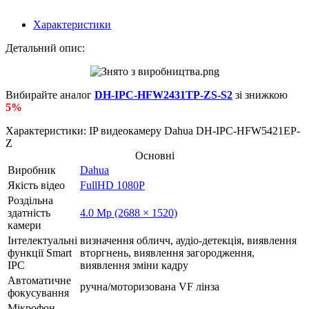
Характеристики
Детальний опис:
Вибирайте аналог
DH-IPC-HFW2431TP-ZS-S2
зі знижкою
5%
Характеристики: IP видеокамеру Dahua DH-IPC-HFW5421EP-
Z
Основні
Виробник
Dahua
Якість відео
FullHD 1080P
Роздільна
здатність
4.0 Mp (2688 × 1520)
камери
Інтелектуальні
визначення обличч, аудіо-детекція, виявлення
функції Smart
вторгнень, виявлення загородження,
IPC
виявлення зміни кадру
Автоматичне
ручна/моторизована VF лінза
фокусування
Мікрофон