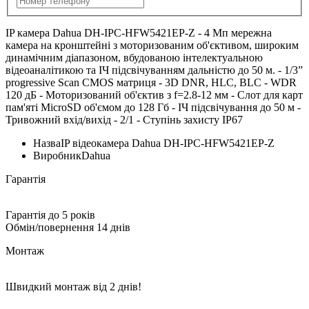
IP камера Dahua DH-IPC-HFW5421EP-Z - 4 Мп мережна
камера на кронштейні з моторизованим об'єктивом, широким
динамічним діапазоном, вбудованою інтелектуальною
відеоаналітикою та ІЧ підсвічуванням дальністю до 50 м. - 1/3”
progressive Scan CMOS матриця - 3D DNR, HLC, BLC - WDR
120 дБ - Моторизований об'єктив з f=2.8-12 мм - Слот для карт
пам'яті MicroSD об'ємом до 128 Гб - ІЧ підсвічування до 50 м -
Тривожний вхід/вихід - 2/1 - Ступінь захисту IP67
Назва
IP відеокамера Dahua DH-IPC-HFW5421EP-Z
Виробник
Dahua
Гарантія
Гарантія до 5 років
Обмін/повернення 14 днів
Монтаж
Швидкий монтаж від 2 днів!