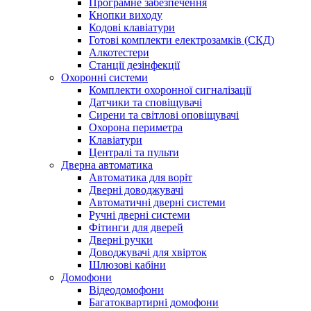
Програмне забезпечення
Кнопки виходу
Кодові клавіатури
Готові комплекти електрозамків (СКД)
Алкотестери
Станції дезінфекції
Охоронні системи
Комплекти охоронної сигналізації
Датчики та сповіщувачі
Сирени та світлові оповіщувачі
Охорона периметра
Клавіатури
Централі та пульти
Дверна автоматика
Автоматика для воріт
Дверні доводжувачі
Автоматичні дверні системи
Ручні дверні системи
Фітинги для дверей
Дверні ручки
Доводжувачі для хвірток
Шлюзові кабіни
Домофони
Відеодомофони
Багатоквартирні домофони