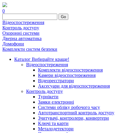
0
Go
Відеоспостереження
Контроль доступу
Охоронні системи
Дверна автоматика
Домофони
Комплекти систем безпеки
Каталог
Вибирайте краще!
Відеоспостереження
Комплекти відеоспостереження
Камери відеоспостереження
Відеореєстратори
Аксесуари для відеоспостереження
Контроль доступу
Турнікети
Замки електронні
Системи обліку робочого часу
Автотранспортний контроль доступу
Зчитувачі, контролери, конвертери
Ключі та карти
Металодетектори