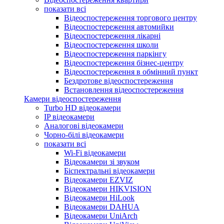
показати всі
Відеоспостереження торгового центру
Відеоспостереження автомийки
Відеоспостереження лікарні
Відеоспостереження школи
Відеоспостереження паркінгу
Відеоспостереження бізнес-центру
Відеоспостереження в обмінний пункт
Бездротове відеоспостереження
Встановлення відеоспостереження
Камери відеоспостереження
Turbo HD відеокамери
IP відеокамери
Аналогові відеокамери
Чорно-білі відеокамери
показати всі
Wi-Fi відеокамери
Відеокамери зі звуком
Біспектральні відеокамери
Відеокамери EZVIZ
Відеокамери HIKVISION
Відеокамери HiLook
Відеокамери DAHUA
Відеокамери UniArch