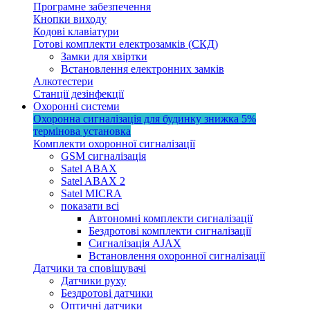
Програмне забезпечення
Кнопки виходу
Кодові клавіатури
Готові комплекти електрозамків (СКД)
Замки для хвіртки
Встановлення електронних замків
Алкотестери
Станції дезінфекції
Охоронні системи
Охоронна сигналізація для будинку
знижка 5%
термінова установка
Комплекти охоронної сигналізації
GSM сигналізація
Satel ABAX
Satel ABAX 2
Satel MICRA
показати всі
Автономні комплекти сигналізації
Бездротові комплекти сигналізації
Сигналізація AJAX
Встановлення охоронної сигналізації
Датчики та сповіщувачі
Датчики руху
Бездротові датчики
Оптичні датчики