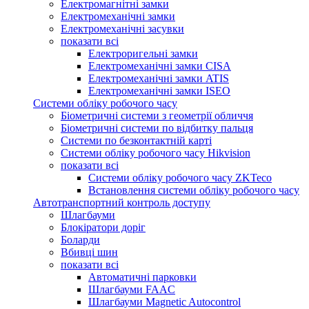
Електромагнітні замки
Електромеханічні замки
Електромеханічні засувки
показати всі
Електроригельні замки
Електромеханічні замки CISA
Електромеханічні замки ATIS
Електромеханічні замки ISEO
Системи обліку робочого часу
Біометричні системи з геометрії обличчя
Біометричні системи по відбитку пальця
Системи по безконтактній карті
Системи обліку робочого часу Hikvision
показати всі
Системи обліку робочого часу ZKTeco
Встановлення системи обліку робочого часу
Автотранспортний контроль доступу
Шлагбауми
Блокіратори доріг
Боларди
Вбивці шин
показати всі
Автоматичні парковки
Шлагбауми FAAC
Шлагбауми Magnetic Autocontrol