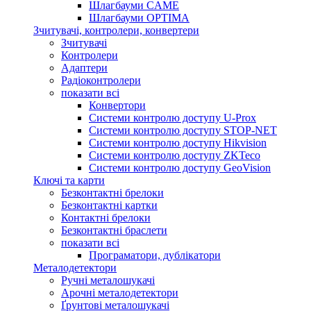
Шлагбауми CAME
Шлагбауми OPTIMA
Зчитувачі, контролери, конвертери
Зчитувачі
Контролери
Адаптери
Радіоконтролери
показати всі
Конвертори
Системи контролю доступу U-Prox
Системи контролю доступу STOP-NET
Системи контролю доступу Hikvision
Системи контролю доступу ZKTeco
Системи контролю доступу GeoVision
Ключі та карти
Безконтактні брелоки
Безконтактні картки
Контактні брелоки
Безконтактні браслети
показати всі
Програматори, дублікатори
Металодетектори
Ручні металошукачі
Арочні металодетектори
Ґрунтові металошукачі