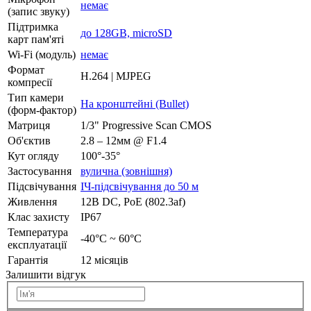
немає
(запис звуку)
Підтримка
до 128GB, microSD
карт пам'яті
Wi-Fi (модуль)
немає
Формат
H.264 | MJPEG
компресії
Тип камери
На кронштейні (Bullet)
(форм-фактор)
Матриця
1/3" Progressive Scan CMOS
Об'єктив
2.8 – 12мм @ F1.4
Кут огляду
100°-35°
Застосування
вулична (зовнішня)
Підсвічування
ІЧ-підсвічування до 50 м
Живлення
12В DC, РоЕ (802.3af)
Клас захисту
IP67
Температура
-40°C ~ 60°C
експлуатації
Гарантія
12 місяців
Залишити відгук