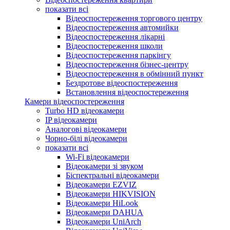
показати всі
Відеоспостереження торгового центру
Відеоспостереження автомийки
Відеоспостереження лікарні
Відеоспостереження школи
Відеоспостереження паркінгу
Відеоспостереження бізнес-центру
Відеоспостереження в обмінний пункт
Бездротове відеоспостереження
Встановлення відеоспостереження
Камери відеоспостереження
Turbo HD відеокамери
IP відеокамери
Аналогові відеокамери
Чорно-білі відеокамери
показати всі
Wi-Fi відеокамери
Відеокамери зі звуком
Біспектральні відеокамери
Відеокамери EZVIZ
Відеокамери HIKVISION
Відеокамери HiLook
Відеокамери DAHUA
Відеокамери UniArch