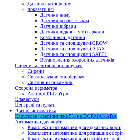
Датчики затоплення
показати всі
Датчики диму
Датчики розбиття скла
Датчики вібрації
Датчики відкриття та геркони
Комбіновані датчики
Датчики та сповіщувачі CROW
Датчики та сповіщувачі AJAX
Датчики та сповіщувачі SATEL
Встановлення охоронних датчиків
Сирени та світлові оповіщувачі
Сирени
Світло-звукові оповіщувачі
Світловий покажчик
Охорона периметра
Активні ІЧ-бар'єри
Клавіатури
Централі та пульти
Дверна автоматика
Карусельні двері
знижка 5%
на DORMAKABA
Автоматика для воріт
Комплекти автоматики для відкатних воріт
Комплекти автоматики для розпашних воріт
Комплекти автоматики для секційних воріт