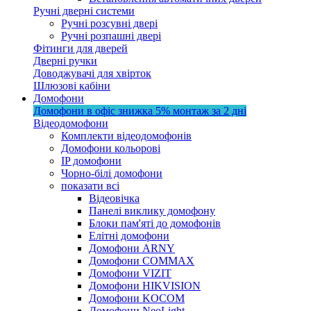
Ручні дверні системи
Ручні розсувні двері
Ручні розпашні двері
Фітинги для дверей
Дверні ручки
Доводжувачі для хвірток
Шлюзові кабіни
Домофони
Домофони в офіс
знижка 5%
монтаж за 2 дні
Відеодомофони
Комплекти відеодомофонів
Домофони кольорові
IP домофони
Чорно-білі домофони
показати всі
Відеовічка
Панелі виклику домофону
Блоки пам'яті до домофонів
Елітні домофони
Домофони ARNY
Домофони COMMAX
Домофони VIZIT
Домофони HIKVISION
Домофони KOCOM
Домофони NeoLight