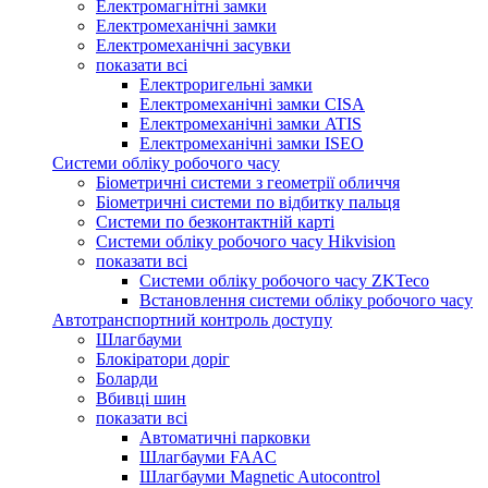
Електромагнітні замки
Електромеханічні замки
Електромеханічні засувки
показати всі
Електроригельні замки
Електромеханічні замки CISA
Електромеханічні замки ATIS
Електромеханічні замки ISEO
Системи обліку робочого часу
Біометричні системи з геометрії обличчя
Біометричні системи по відбитку пальця
Системи по безконтактній карті
Системи обліку робочого часу Hikvision
показати всі
Системи обліку робочого часу ZKTeco
Встановлення системи обліку робочого часу
Автотранспортний контроль доступу
Шлагбауми
Блокіратори доріг
Боларди
Вбивці шин
показати всі
Автоматичні парковки
Шлагбауми FAAC
Шлагбауми Magnetic Autocontrol