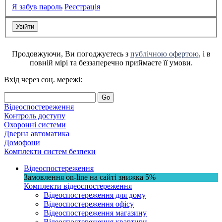
Я забув пароль
Реєстрація
Продовжуючи, Ви погоджуєтесь з
публічною офертою
, і в
повній мірі та беззаперечно приймаєте її умови.
Вхід через соц. мережі:
Go
Відеоспостереження
Контроль доступу
Охоронні системи
Дверна автоматика
Домофони
Комплекти систем безпеки
Відеоспостереження
Замовлення on-line на сайті
знижка
5%
Комплекти відеоспостереження
Відеоспостереження для дому
Відеоспостереження офісу
Відеоспостереження магазину
Відеоспостереження квартири