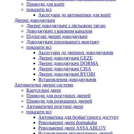
Приводи для воріт
показати всі
Аксесуари до автоматики для воріт
Дверні доводжувачі
Дверні доводжувачі з ліктьовою тягою
Доводжувачі з ковзним каналом
Підлогові дверні доводжувачі
Доводжувачі прихованого монтажу
показати всі
Аксесуари до дверних доводжувачів
Дверні доводжувачі GEZE
Дверні доводжувачі DORMA
Дверні доводжувачі CISA
Дверні доводжувачі RYOBI
Встановлення доводжувачів
Автоматичні дверні системи
Карусельні двері
Приводи для розсувних дверей
Приводи для розпашних дверей
Автоматичні розсувні двері
показати всі
Автоматика для безбар’єрного доступу
Револьверні двері dormakaba
Револьверні двері ASSA ABLOY
Встановлення автоматичних дверей