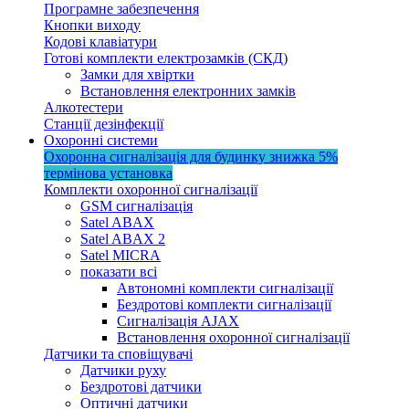
Програмне забезпечення
Кнопки виходу
Кодові клавіатури
Готові комплекти електрозамків (СКД)
Замки для хвіртки
Встановлення електронних замків
Алкотестери
Станції дезінфекції
Охоронні системи
Охоронна сигналізація для будинку
знижка 5%
термінова установка
Комплекти охоронної сигналізації
GSM сигналізація
Satel ABAX
Satel ABAX 2
Satel MICRA
показати всі
Автономні комплекти сигналізації
Бездротові комплекти сигналізації
Сигналізація AJAX
Встановлення охоронної сигналізації
Датчики та сповіщувачі
Датчики руху
Бездротові датчики
Оптичні датчики