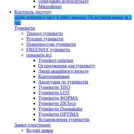
Передавачі відеосигналу
Мікрофони
Контроль доступу
облік робочого часу в офісі
знижка 5%
встановлення за 2
дні
Турнікети
Трипод турнікети
Роторні турнікети
Повноростові турнікети
FREEWAY турнікети
показати всі
Турнікет-хвіртки
Огородження для турнікету
Двері аварійного виходу
Картоприймачі
Аксесуари до турнікетів
Турнікети TiSO
Турнікети LOT
Турнікети ФОРМА
Турнікети ZKTeco
Турнікети Dormakaba
Турнікети OPTIMA
Встановлення турнікетів
Замки електронні
Кодові замки