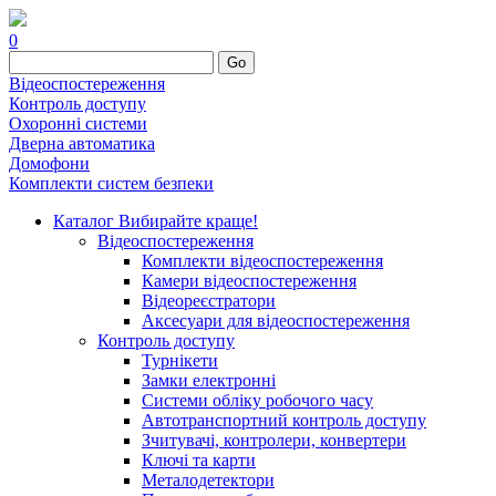
0
Go
Відеоспостереження
Контроль доступу
Охоронні системи
Дверна автоматика
Домофони
Комплекти систем безпеки
Каталог
Вибирайте краще!
Відеоспостереження
Комплекти відеоспостереження
Камери відеоспостереження
Відеореєстратори
Аксесуари для відеоспостереження
Контроль доступу
Турнікети
Замки електронні
Системи обліку робочого часу
Автотранспортний контроль доступу
Зчитувачі, контролери, конвертери
Ключі та карти
Металодетектори