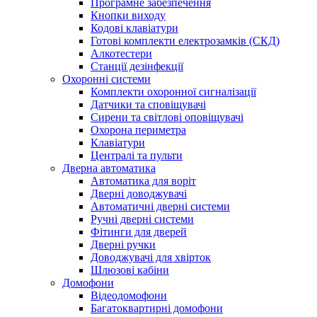
Програмне забезпечення
Кнопки виходу
Кодові клавіатури
Готові комплекти електрозамків (СКД)
Алкотестери
Станції дезінфекції
Охоронні системи
Комплекти охоронної сигналізації
Датчики та сповіщувачі
Сирени та світлові оповіщувачі
Охорона периметра
Клавіатури
Централі та пульти
Дверна автоматика
Автоматика для воріт
Дверні доводжувачі
Автоматичні дверні системи
Ручні дверні системи
Фітинги для дверей
Дверні ручки
Доводжувачі для хвірток
Шлюзові кабіни
Домофони
Відеодомофони
Багатоквартирні домофони