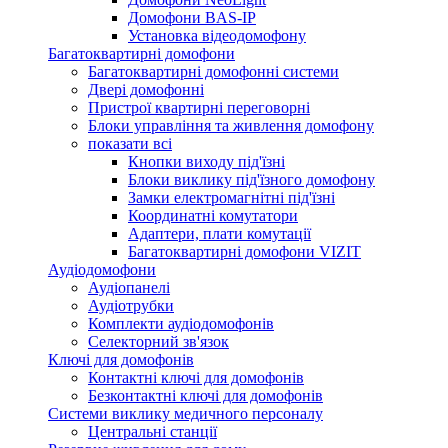
Домофони BAS-IP
Установка відеодомофону
Багатоквартирні домофони
Багатоквартирні домофонні системи
Двері домофонні
Пристрої квартирні переговорні
Блоки управління та живлення домофону
показати всі
Кнопки виходу під'їзні
Блоки виклику під'їзного домофону
Замки електромагнітні під'їзні
Координатні комутатори
Адаптери, плати комутації
Багатоквартирні домофони VIZIT
Аудіодомофони
Аудіопанелі
Аудіотрубки
Комплекти аудіодомофонів
Селекторний зв'язок
Ключі для домофонів
Контактні ключі для домофонів
Безконтактні ключі для домофонів
Системи виклику медичного персоналу
Центральні станції