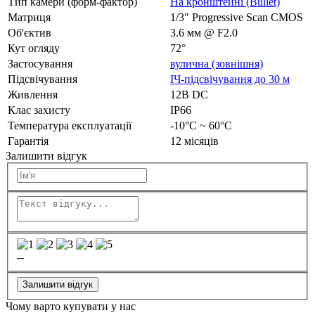
Тип камери (форм-фактор)
На кронштейні (Bullet)
Матриця
1/3" Progressive Scan CMOS
Об'єктив
3.6 мм @ F2.0
Кут огляду
72°
Застосування
вулична (зовнішня)
Підсвічування
ІЧ-підсвічування до 30 м
Живлення
12В DC
Клас захисту
IP66
Температура експлуатації
-10°C ~ 60°C
Гарантія
12 місяців
Залишити відгук
--
Залишити відгук
Чому варто купувати у нас