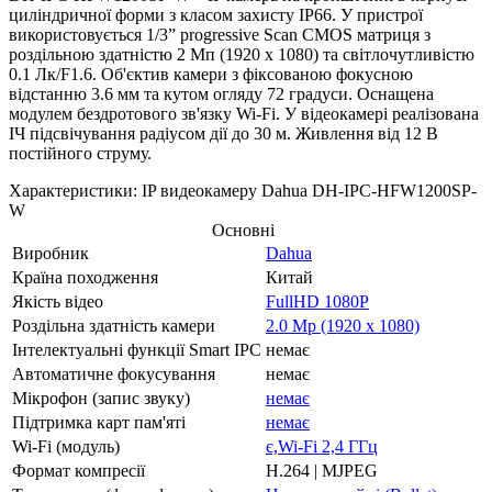
циліндричної форми з класом захисту IP66. У пристрої
використовується 1/3” progressive Scan CMOS матриця з
роздільною здатністю 2 Мп (1920 х 1080) та світлочутливістю
0.1 Лк/F1.6. Об'єктив камери з фіксованою фокусною
відстанню 3.6 мм та кутом огляду 72 градуси. Оснащена
модулем бездротового зв'язку Wi-Fi. У відеокамері реалізована
ІЧ підсвічування радіусом дії до 30 м. Живлення від 12 В
постійного струму.
Характеристики: IP видеокамеру Dahua DH-IPC-HFW1200SP-
W
Основні
Виробник
Dahua
Країна походження
Китай
Якість відео
FullHD 1080P
Роздільна здатність камери
2.0 Mp (1920 x 1080)
Інтелектуальні функції Smart IPC
немає
Автоматичне фокусування
немає
Мікрофон (запис звуку)
немає
Підтримка карт пам'яті
немає
Wi-Fi (модуль)
є,Wi-Fi 2,4 ГГц
Формат компресії
H.264 | MJPEG