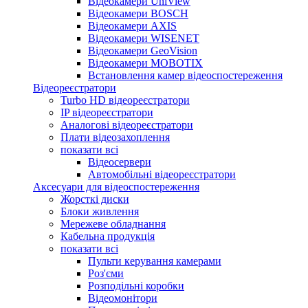
Відеокамери UniView
Відеокамери BOSCH
Відеокамери AXIS
Відеокамери WISENET
Відеокамери GeoVision
Відеокамери MOBOTIX
Встановлення камер відеоспостереження
Відеореєстратори
Turbo HD відеореєстратори
IP відеореєстратори
Аналогові відеореєстратори
Плати відеозахоплення
показати всі
Відеосервери
Автомобільні відеореєстратори
Аксесуари для відеоспостереження
Жорсткі диски
Блоки живлення
Мережеве обладнання
Кабельна продукція
показати всі
Пульти керування камерами
Роз'єми
Розподільні коробки
Відеомонітори