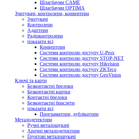
Шлагбауми CAME
Шлагбауми OPTIMA
Зчитувачі, контролери, конвертери
Зчитувачі
Контролери
Адаптери
Радіоконтролери
показати всі
Конвертори
Системи контролю доступу U-Prox
Системи контролю доступу STOP-NET
Системи контролю доступу Hikvision
Системи контролю доступу ZKTeco
Системи контролю доступу GeoVision
Ключі та карти
Безконтактні брелоки
Безконтактні картки
Контактні брелоки
Безконтактні браслети
показати всі
Програматори, дублікатори
Металодетектори
Ручні металошукачі
Арочні металодетектори
Ґрунтові металошукачі