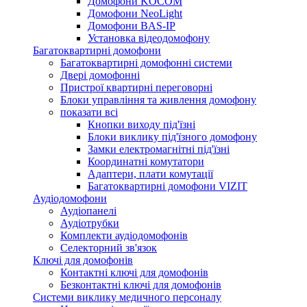
Домофони KOCOM
Домофони NeoLight
Домофони BAS-IP
Установка відеодомофону
Багатоквартирні домофони
Багатоквартирні домофонні системи
Двері домофонні
Пристрої квартирні переговорні
Блоки управління та живлення домофону
показати всі
Кнопки виходу під'їзні
Блоки виклику під'їзного домофону
Замки електромагнітні під'їзні
Координатні комутатори
Адаптери, плати комутації
Багатоквартирні домофони VIZIT
Аудіодомофони
Аудіопанелі
Аудіотрубки
Комплекти аудіодомофонів
Селекторний зв'язок
Ключі для домофонів
Контактні ключі для домофонів
Безконтактні ключі для домофонів
Системи виклику медичного персоналу