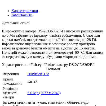
Характеристики
Завантажити
Детальний опис:
Ширококутна камера DS-2CD6362F-I з високим розширенням
до 6 Мп забезпечує ідеальну чіткість зображення. Є слот для
картки пам'яті, що дає можливість її збільшення до 128 Гб.
Інфрачервоне підсвічування забезпечує роботу пристрою
вночі та дозволяє бачити об'єкти на відстані до 15 метрів.
Пристрій може працювати при температурі -60 °C. Для запису
та передачі звуку в камеру вбудовано мікрофон та динамік.
Характеристики: Fish-eye IP відеокамеру DS-2CD6362F-I
Основні
Виробник
Hikvision, Ltd
Країна
Китай
походження
Роздільна
здатність
6.0 Mp (3072 x 2048)
камери
Інтелектуальні
анти-туман, визначення обличч, аудіо-