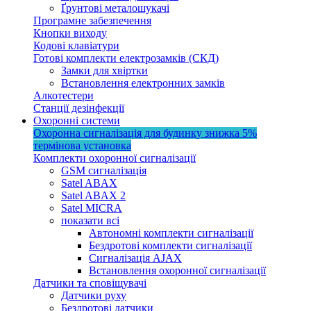
Ґрунтові металошукачі
Програмне забезпечення
Кнопки виходу
Кодові клавіатури
Готові комплекти електрозамків (СКД)
Замки для хвіртки
Встановлення електронних замків
Алкотестери
Станції дезінфекції
Охоронні системи
Охоронна сигналізація для будинку
знижка 5%
термінова установка
Комплекти охоронної сигналізації
GSM сигналізація
Satel ABAX
Satel ABAX 2
Satel MICRA
показати всі
Автономні комплекти сигналізації
Бездротові комплекти сигналізації
Сигналізація AJAX
Встановлення охоронної сигналізації
Датчики та сповіщувачі
Датчики руху
Бездротові датчики