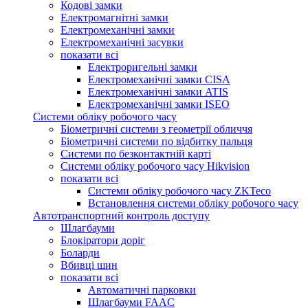
Кодові замки
Електромагнітні замки
Електромеханічні замки
Електромеханічні засувки
показати всі
Електроригельні замки
Електромеханічні замки CISA
Електромеханічні замки ATIS
Електромеханічні замки ISEO
Системи обліку робочого часу
Біометричні системи з геометрії обличчя
Біометричні системи по відбитку пальця
Системи по безконтактній карті
Системи обліку робочого часу Hikvision
показати всі
Системи обліку робочого часу ZKTeco
Встановлення системи обліку робочого часу
Автотранспортний контроль доступу
Шлагбауми
Блокіратори доріг
Боларди
Вбивці шин
показати всі
Автоматичні парковки
Шлагбауми FAAC