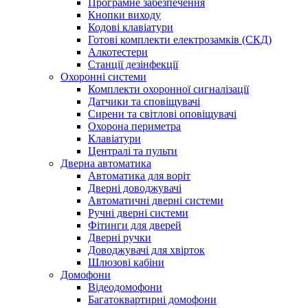
Програмне забезпечення
Кнопки виходу
Кодові клавіатури
Готові комплекти електрозамків (СКД)
Алкотестери
Станції дезінфекції
Охоронні системи
Комплекти охоронної сигналізації
Датчики та сповіщувачі
Сирени та світлові оповіщувачі
Охорона периметра
Клавіатури
Централі та пульти
Дверна автоматика
Автоматика для воріт
Дверні доводжувачі
Автоматичні дверні системи
Ручні дверні системи
Фітинги для дверей
Дверні ручки
Доводжувачі для хвірток
Шлюзові кабіни
Домофони
Відеодомофони
Багатоквартирні домофони