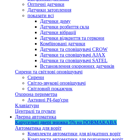
Оптичні датчики
Датчики затоплення
показати всі
Датчики диму
Датчики розбиття скла
Датчики вібрації
Датчики відкриття та геркони
Комбіновані датчики
Датчики та сповіщувачі CROW
Датчики та сповіщувачі AJAX
Датчики та сповіщувачі SATEL
Встановлення охоронних датчиків
Сирени та світлові оповіщувачі
Сирени
Світло-звукові оповіщувачі
Світловий покажчик
Охорона периметра
Активні ІЧ-бар'єри
Клавіатури
Централі та пульти
Дверна автоматика
Карусельні двері
знижка 5%
на DORMAKABA
Автоматика для воріт
Комплекти автоматики для відкатних воріт
Комплекти автоматики для розпашних воріт