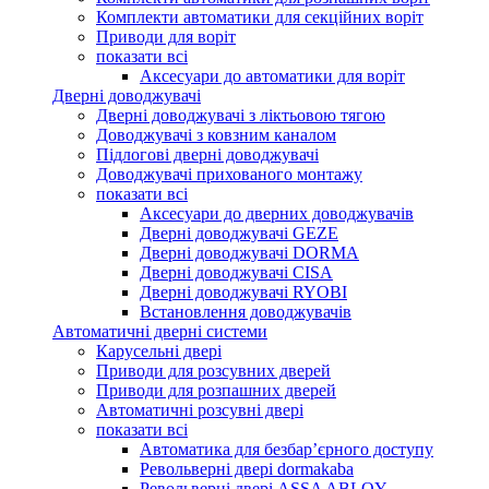
Комплекти автоматики для секційних воріт
Приводи для воріт
показати всі
Аксесуари до автоматики для воріт
Дверні доводжувачі
Дверні доводжувачі з ліктьовою тягою
Доводжувачі з ковзним каналом
Підлогові дверні доводжувачі
Доводжувачі прихованого монтажу
показати всі
Аксесуари до дверних доводжувачів
Дверні доводжувачі GEZE
Дверні доводжувачі DORMA
Дверні доводжувачі CISA
Дверні доводжувачі RYOBI
Встановлення доводжувачів
Автоматичні дверні системи
Карусельні двері
Приводи для розсувних дверей
Приводи для розпашних дверей
Автоматичні розсувні двері
показати всі
Автоматика для безбар’єрного доступу
Револьверні двері dormakaba
Револьверні двері ASSA ABLOY