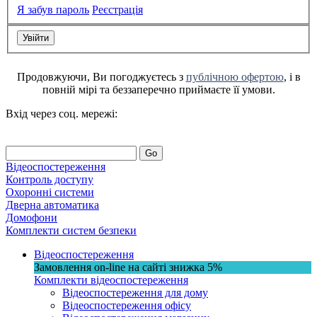
Я забув пароль
Реєстрація
Продовжуючи, Ви погоджуєтесь з
публічною офертою
, і в
повній мірі та беззаперечно приймаєте її умови.
Вхід через соц. мережі:
Go
Відеоспостереження
Контроль доступу
Охоронні системи
Дверна автоматика
Домофони
Комплекти систем безпеки
Відеоспостереження
Замовлення on-line на сайті
знижка
5%
Комплекти відеоспостереження
Відеоспостереження для дому
Відеоспостереження офісу