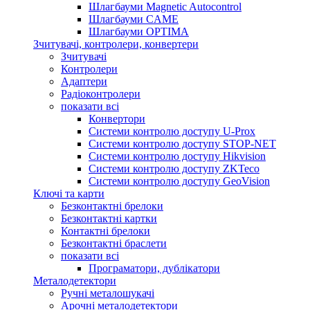
Шлагбауми Magnetic Autocontrol
Шлагбауми CAME
Шлагбауми OPTIMA
Зчитувачі, контролери, конвертери
Зчитувачі
Контролери
Адаптери
Радіоконтролери
показати всі
Конвертори
Системи контролю доступу U-Prox
Системи контролю доступу STOP-NET
Системи контролю доступу Hikvision
Системи контролю доступу ZKTeco
Системи контролю доступу GeoVision
Ключі та карти
Безконтактні брелоки
Безконтактні картки
Контактні брелоки
Безконтактні браслети
показати всі
Програматори, дублікатори
Металодетектори
Ручні металошукачі
Арочні металодетектори