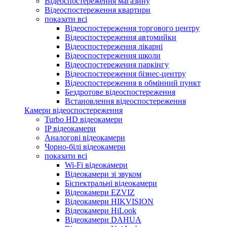
Відеоспостереження магазину
Відеоспостереження квартири
показати всі
Відеоспостереження торгового центру
Відеоспостереження автомийки
Відеоспостереження лікарні
Відеоспостереження школи
Відеоспостереження паркінгу
Відеоспостереження бізнес-центру
Відеоспостереження в обмінний пункт
Бездротове відеоспостереження
Встановлення відеоспостереження
Камери відеоспостереження
Turbo HD відеокамери
IP відеокамери
Аналогові відеокамери
Чорно-білі відеокамери
показати всі
Wi-Fi відеокамери
Відеокамери зі звуком
Біспектральні відеокамери
Відеокамери EZVIZ
Відеокамери HIKVISION
Відеокамери HiLook
Відеокамери DAHUA