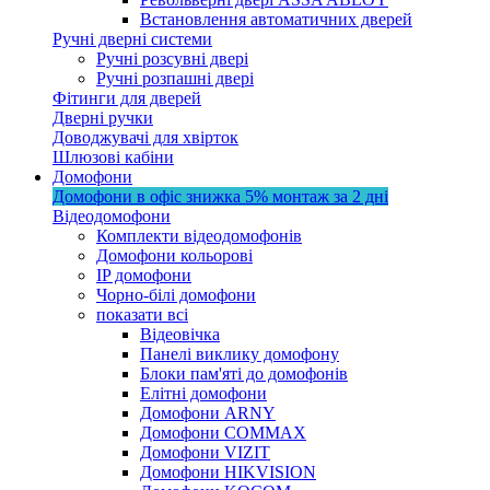
Встановлення автоматичних дверей
Ручні дверні системи
Ручні розсувні двері
Ручні розпашні двері
Фітинги для дверей
Дверні ручки
Доводжувачі для хвірток
Шлюзові кабіни
Домофони
Домофони в офіс
знижка 5%
монтаж за 2 дні
Відеодомофони
Комплекти відеодомофонів
Домофони кольорові
IP домофони
Чорно-білі домофони
показати всі
Відеовічка
Панелі виклику домофону
Блоки пам'яті до домофонів
Елітні домофони
Домофони ARNY
Домофони COMMAX
Домофони VIZIT
Домофони HIKVISION