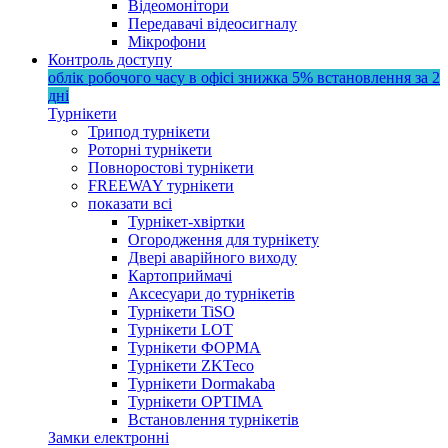
Відеомонітори
Передавачі відеосигналу
Мікрофони
Контроль доступу
облік робочого часу в офісі
знижка 5%
встановлення за 2
дні
Турнікети
Трипод турнікети
Роторні турнікети
Повноростові турнікети
FREEWAY турнікети
показати всі
Турнікет-хвіртки
Огородження для турнікету
Двері аварійного виходу
Картоприймачі
Аксесуари до турнікетів
Турнікети TiSO
Турнікети LOT
Турнікети ФОРМА
Турнікети ZKTeco
Турнікети Dormakaba
Турнікети OPTIMA
Встановлення турнікетів
Замки електронні