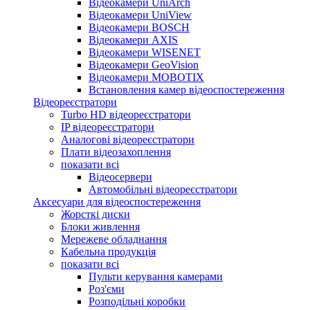
Відеокамери UniArch
Відеокамери UniView
Відеокамери BOSCH
Відеокамери AXIS
Відеокамери WISENET
Відеокамери GeoVision
Відеокамери MOBOTIX
Встановлення камер відеоспостереження
Відеореєстратори
Turbo HD відеореєстратори
IP відеореєстратори
Аналогові відеореєстратори
Плати відеозахоплення
показати всі
Відеосервери
Автомобільні відеореєстратори
Аксесуари для відеоспостереження
Жорсткі диски
Блоки живлення
Мережеве обладнання
Кабельна продукція
показати всі
Пульти керування камерами
Роз'єми
Розподільні коробки