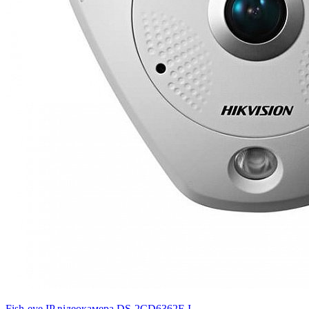
Fish-eye IP відеокамера DS-2CD6362F-I