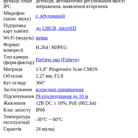
функції Smart
детекція, автоматичне регулювання якості
IPC
зображення, виявлення вторгнень
Мікрофон
є, вбудований
(запис звуку)
Підтримка
до 128GB, microSD
карт пам'яті
Wi-Fi (модуль)
немає
Формат
H.264 | MJPEG
компресії
Тип камери
Риб'яче око (Fisheye)
(форм-фактор)
Матриця
1/1,8" Progressive Scan CMOS
Об'єктив
1.27 мм, F2.8
Кут огляду
360°
Застосування
всередині приміщення
Підсвічування
ІЧ-підсвічування до 10 м
Живлення
12В DC ± 10%, РоЕ (802.3at)
Клас захисту
IP66
Температура
-30°C ~ 60°C
експлуатації
Гарантія
24 місяці