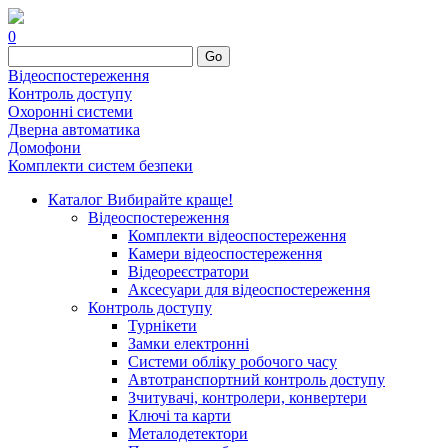
0
Go
Відеоспостереження
Контроль доступу
Охоронні системи
Дверна автоматика
Домофони
Комплекти систем безпеки
Каталог
Вибирайте краще!
Відеоспостереження
Комплекти відеоспостереження
Камери відеоспостереження
Відеореєстратори
Аксесуари для відеоспостереження
Контроль доступу
Турнікети
Замки електронні
Системи обліку робочого часу
Автотранспортний контроль доступу
Зчитувачі, контролери, конвертери
Ключі та карти
Металодетектори