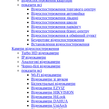
Відеоспостереження квартири
показати всі
Відеоспостереження торгового центру
Відеоспостереження автомийки
Відеоспостереження лікарні
Відеоспостереження школи
Відеоспостереження паркінгу
Відеоспостереження бізнес-центру
Відеоспостереження в обмінний пункт
Бездротове відеоспостереження
Встановлення відеоспостереження
Камери відеоспостереження
Turbo HD відеокамери
IP відеокамери
Аналогові відеокамери
Чорно-білі відеокамери
показати всі
Wi-Fi відеокамери
Відеокамери зі звуком
Біспектральні відеокамери
Відеокамери EZVIZ
Відеокамери HIKVISION
Відеокамери HiLook
Відеокамери DAHUA
Відеокамери UniArch