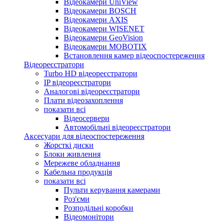
Відеокамери UniView
Відеокамери BOSCH
Відеокамери AXIS
Відеокамери WISENET
Відеокамери GeoVision
Відеокамери MOBOTIX
Встановлення камер відеоспостереження
Відеореєстратори
Turbo HD відеореєстратори
IP відеореєстратори
Аналогові відеореєстратори
Плати відеозахоплення
показати всі
Відеосервери
Автомобільні відеореєстратори
Аксесуари для відеоспостереження
Жорсткі диски
Блоки живлення
Мережеве обладнання
Кабельна продукція
показати всі
Пульти керування камерами
Роз'єми
Розподільні коробки
Відеомонітори