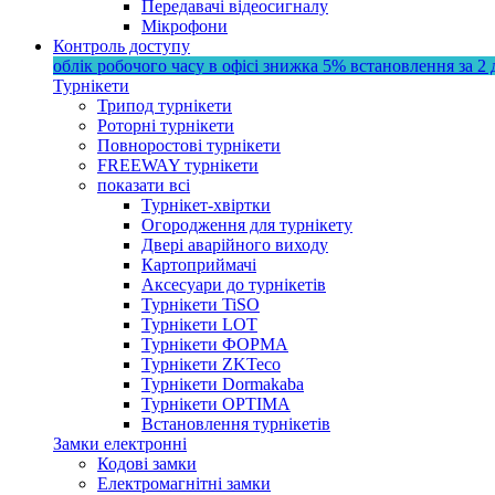
Передавачі відеосигналу
Мікрофони
Контроль доступу
облік робочого часу в офісі
знижка 5%
встановлення за 2 
Турнікети
Трипод турнікети
Роторні турнікети
Повноростові турнікети
FREEWAY турнікети
показати всі
Турнікет-хвіртки
Огородження для турнікету
Двері аварійного виходу
Картоприймачі
Аксесуари до турнікетів
Турнікети TiSO
Турнікети LOT
Турнікети ФОРМА
Турнікети ZKTeco
Турнікети Dormakaba
Турнікети OPTIMA
Встановлення турнікетів
Замки електронні
Кодові замки
Електромагнітні замки