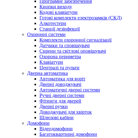
Програмне забезпечення
Кнопки виходу
Кодові клавіатури
Готові комплекти електрозамків (СКД)
Алкотестери
Станції дезінфекції
Охоронні системи
Комплекти охоронної сигналізації
Датчики та сповіщувачі
Сирени та світлові оповіщувачі
Охорона периметра
Клавіатури
Централі та пульти
Дверна автоматика
Автоматика для воріт
Дверні доводжувачі
Автоматичні дверні системи
Ручні дверні системи
Фітинги для дверей
Дверні ручки
Доводжувачі для хвірток
Шлюзові кабіни
Домофони
Відеодомофони
Багатоквартирні домофони