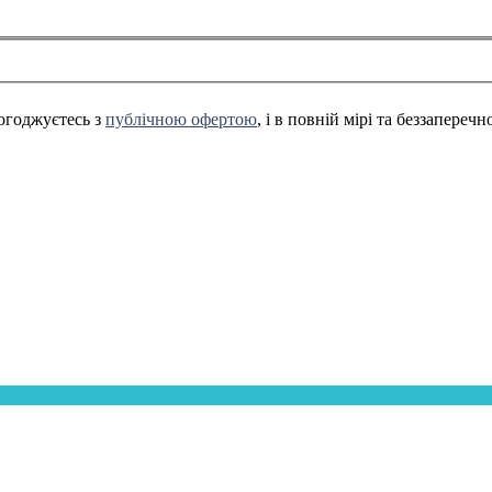
огоджуєтесь з
публічною офертою
, і в повній мірі та беззапереч