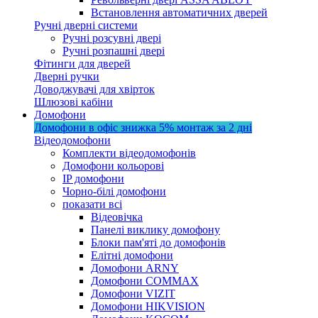
Встановлення автоматичних дверей
Ручні дверні системи
Ручні розсувні двері
Ручні розпашні двері
Фітинги для дверей
Дверні ручки
Доводжувачі для хвірток
Шлюзові кабіни
Домофони
Домофони в офіс
знижка 5%
монтаж за 2 дні
Відеодомофони
Комплекти відеодомофонів
Домофони кольорові
IP домофони
Чорно-білі домофони
показати всі
Відеовічка
Панелі виклику домофону
Блоки пам'яті до домофонів
Елітні домофони
Домофони ARNY
Домофони COMMAX
Домофони VIZIT
Домофони HIKVISION