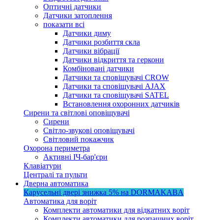
Оптичні датчики
Датчики затоплення
показати всі
Датчики диму
Датчики розбиття скла
Датчики вібрації
Датчики відкриття та геркони
Комбіновані датчики
Датчики та сповіщувачі CROW
Датчики та сповіщувачі AJAX
Датчики та сповіщувачі SATEL
Встановлення охоронних датчиків
Сирени та світлові оповіщувачі
Сирени
Світло-звукові оповіщувачі
Світловий покажчик
Охорона периметра
Активні ІЧ-бар'єри
Клавіатури
Централі та пульти
Дверна автоматика
Карусельні двері
знижка 5%
на DORMAKABA
Автоматика для воріт
Комплекти автоматики для відкатних воріт
Комплекти автоматики для розпашних воріт