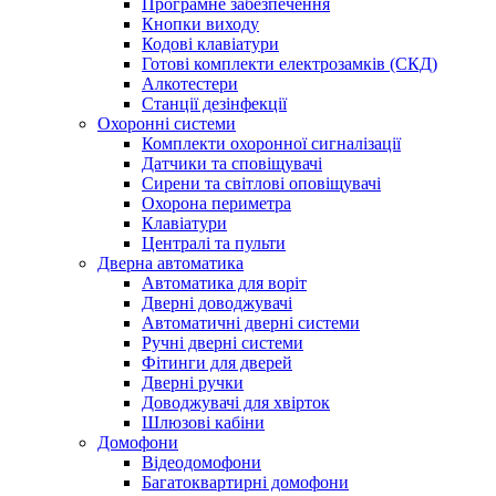
Програмне забезпечення
Кнопки виходу
Кодові клавіатури
Готові комплекти електрозамків (СКД)
Алкотестери
Станції дезінфекції
Охоронні системи
Комплекти охоронної сигналізації
Датчики та сповіщувачі
Сирени та світлові оповіщувачі
Охорона периметра
Клавіатури
Централі та пульти
Дверна автоматика
Автоматика для воріт
Дверні доводжувачі
Автоматичні дверні системи
Ручні дверні системи
Фітинги для дверей
Дверні ручки
Доводжувачі для хвірток
Шлюзові кабіни
Домофони
Відеодомофони
Багатоквартирні домофони