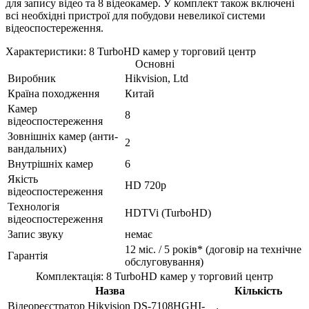
для запису відео та 8 відеокамер. У комплект також включені
всі необхідні пристрої для побудови невеликої системи
відеоспостереження.
Характеристики: 8 TurboHD камер у торговий центр
Основні
Виробник
Hikvision, Ltd
Країна походження
Китай
Камер
8
відеоспостереження
Зовнішніх камер (анти-
2
вандальних)
Внутрішніх камер
6
Якість
HD 720p
відеоспостереження
Технологія
HDTVi (TurboHD)
відеоспостереження
Запис звуку
немає
12 міс. / 5 років* (договір на технічне
Гарантія
обслуговування)
Комплектація: 8 TurboHD камер у торговий центр
Назва
Кількість
Відеореєстратор Hikvision DS-7108HGHI-