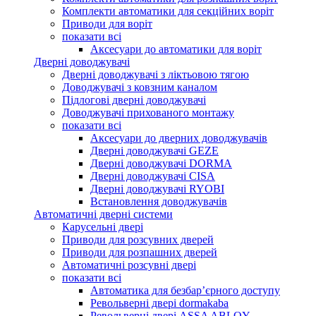
Комплекти автоматики для секційних воріт
Приводи для воріт
показати всі
Аксесуари до автоматики для воріт
Дверні доводжувачі
Дверні доводжувачі з ліктьовою тягою
Доводжувачі з ковзним каналом
Підлогові дверні доводжувачі
Доводжувачі прихованого монтажу
показати всі
Аксесуари до дверних доводжувачів
Дверні доводжувачі GEZE
Дверні доводжувачі DORMA
Дверні доводжувачі CISA
Дверні доводжувачі RYOBI
Встановлення доводжувачів
Автоматичні дверні системи
Карусельні двері
Приводи для розсувних дверей
Приводи для розпашних дверей
Автоматичні розсувні двері
показати всі
Автоматика для безбар’єрного доступу
Револьверні двері dormakaba
Револьверні двері ASSA ABLOY