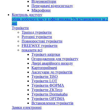
Відеомонітори
Передавачі відеосигналу
Мікрофони
Контроль доступу
облік робочого часу в офісі
знижка 5%
встановлення за 2
дні
Турнікети
Трипод турнікети
Роторні турнікети
Повноростові турнікети
FREEWAY турнікети
показати всі
Турнікет-хвіртки
Огородження для турнікету
Двері аварійного виходу
Картоприймачі
Аксесуари до турнікетів
Турнікети TiSO
Турнікети LOT
Турнікети ФОРМА
Турнікети ZKTeco
Турнікети Dormakaba
Турнікети OPTIMA
Встановлення турнікетів
Замки електронні