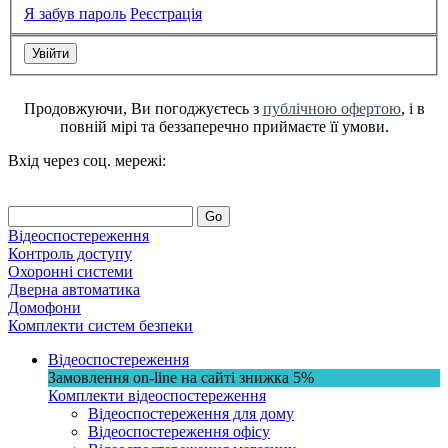
Я забув пароль
Реєстрація
Продовжуючи, Ви погоджуєтесь з
публічною офертою
, і в
повній мірі та беззаперечно приймаєте її умови.
Вхід через соц. мережі:
Go
Відеоспостереження
Контроль доступу
Охоронні системи
Дверна автоматика
Домофони
Комплекти систем безпеки
Відеоспостереження
Замовлення on-line на сайті
знижка
5%
Комплекти відеоспостереження
Відеоспостереження для дому
Відеоспостереження офісу