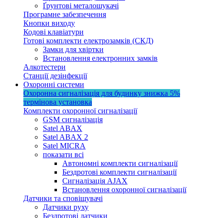
Ґрунтові металошукачі
Програмне забезпечення
Кнопки виходу
Кодові клавіатури
Готові комплекти електрозамків (СКД)
Замки для хвіртки
Встановлення електронних замків
Алкотестери
Станції дезінфекції
Охоронні системи
Охоронна сигналізація для будинку
знижка 5%
термінова установка
Комплекти охоронної сигналізації
GSM сигналізація
Satel ABAX
Satel ABAX 2
Satel MICRA
показати всі
Автономні комплекти сигналізації
Бездротові комплекти сигналізації
Сигналізація AJAX
Встановлення охоронної сигналізації
Датчики та сповіщувачі
Датчики руху
Бездротові датчики