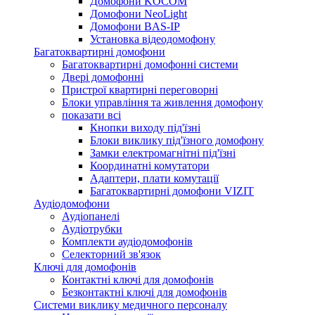
Домофони KOCOM
Домофони NeoLight
Домофони BAS-IP
Установка відеодомофону
Багатоквартирні домофони
Багатоквартирні домофонні системи
Двері домофонні
Пристрої квартирні переговорні
Блоки управління та живлення домофону
показати всі
Кнопки виходу під'їзні
Блоки виклику під'їзного домофону
Замки електромагнітні під'їзні
Координатні комутатори
Адаптери, плати комутації
Багатоквартирні домофони VIZIT
Аудіодомофони
Аудіопанелі
Аудіотрубки
Комплекти аудіодомофонів
Селекторний зв'язок
Ключі для домофонів
Контактні ключі для домофонів
Безконтактні ключі для домофонів
Системи виклику медичного персоналу