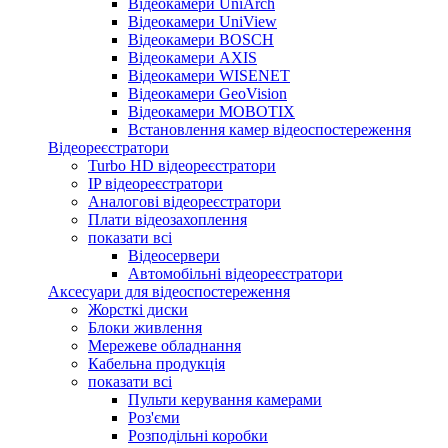
Відеокамери UniArch
Відеокамери UniView
Відеокамери BOSCH
Відеокамери AXIS
Відеокамери WISENET
Відеокамери GeoVision
Відеокамери MOBOTIX
Встановлення камер відеоспостереження
Відеореєстратори
Turbo HD відеореєстратори
IP відеореєстратори
Аналогові відеореєстратори
Плати відеозахоплення
показати всі
Відеосервери
Автомобільні відеореєстратори
Аксесуари для відеоспостереження
Жорсткі диски
Блоки живлення
Мережеве обладнання
Кабельна продукція
показати всі
Пульти керування камерами
Роз'єми
Розподільні коробки