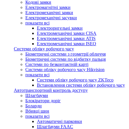
Кодові замки
Електромагнітні замки
Електромеханічні замки
Електромеханічні засувки
показати всі
Електроригельні замки
Електромеханічні замки CISA
Електромеханічні замки ATIS
Електромеханічні замки ISEO
Системи обліку робочого часу
Біометричні системи з геометрії обличчя
Біометричні системи по відбитку пальця
Системи по безконтактній карті
Системи обліку робочого часу Hikvision
показати всі
Системи обліку робочого часу ZKTeco
Встановлення системи обліку робочого часу
Автотранспортний контроль доступу
Шлагбауми
Блокіратори доріг
Боларди
Вбивці шин
показати всі
Автоматичні парковки
Шлагбауми FAAC