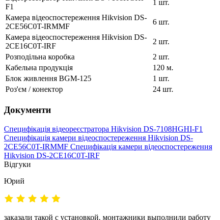
1 шт.
F1
Камера відеоспостереження Hikvision DS-
6 шт.
2CE56C0T-IRMMF
Камера відеоспостереження Hikvision DS-
2 шт.
2CE16C0T-IRF
Розподільна коробка
2 шт.
Кабельна продукція
120 м.
Блок живлення BGM-125
1 шт.
Роз'єм / конектор
24 шт.
Документи
Специфікація відеореєстратора Hikvision DS-7108HGHI-F1
Специфікація камери відеоспостереження Hikvision DS-
2CE56C0T-IRMMF
Специфікація камери відеоспостереження
Hikvision DS-2CE16C0T-IRF
Відгуки
Юрий
заказали такой с установкой. монтажники выполнили работу