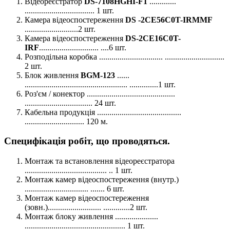
Відеореєстратор
DS-7108HGHI-F1
.............
.................................. 1 шт.
Камера відеоспостереження
DS -2CE56C0T-IRMMF
..........................2 шт.
Камера відеоспостереження
DS-2CE16C0T-
IRF
............................. ....6 шт.
Розподільна коробка ............................... .............................
2 шт.
Блок живлення
BGM-123
......
.................................................. ..............1 шт.
Роз'єм / конектор ...........................................
................................. 24 шт.
Кабельна продукція .........................................
............................. 120 м.
Специфікація робіт, що проводяться.
Монтаж та встановлення відеореєстратора
........................................ .. 1 шт.
Монтаж камер відеоспостереження (внутр.)
............................... ....... 6 шт.
Монтаж камер відеоспостереження
(зовн.).......................... .............2 шт.
Монтаж блоку живлення .....................
................................................. 1 шт.