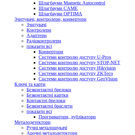
Шлагбауми Magnetic Autocontrol
Шлагбауми CAME
Шлагбауми OPTIMA
Зчитувачі, контролери, конвертери
Зчитувачі
Контролери
Адаптери
Радіоконтролери
показати всі
Конвертори
Системи контролю доступу U-Prox
Системи контролю доступу STOP-NET
Системи контролю доступу Hikvision
Системи контролю доступу ZKTeco
Системи контролю доступу GeoVision
Ключі та карти
Безконтактні брелоки
Безконтактні картки
Контактні брелоки
Безконтактні браслети
показати всі
Програматори, дублікатори
Металодетектори
Ручні металошукачі
Арочні металодетектори