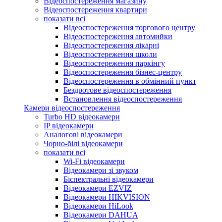
Відеоспостереження магазину
Відеоспостереження квартири
показати всі
Відеоспостереження торгового центру
Відеоспостереження автомийки
Відеоспостереження лікарні
Відеоспостереження школи
Відеоспостереження паркінгу
Відеоспостереження бізнес-центру
Відеоспостереження в обмінний пункт
Бездротове відеоспостереження
Встановлення відеоспостереження
Камери відеоспостереження
Turbo HD відеокамери
IP відеокамери
Аналогові відеокамери
Чорно-білі відеокамери
показати всі
Wi-Fi відеокамери
Відеокамери зі звуком
Біспектральні відеокамери
Відеокамери EZVIZ
Відеокамери HIKVISION
Відеокамери HiLook
Відеокамери DAHUA