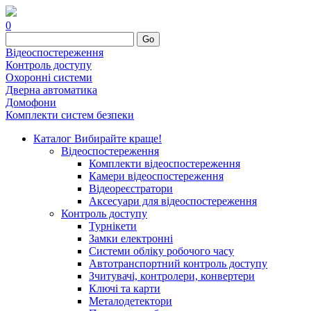
0
Go
Відеоспостереження
Контроль доступу
Охоронні системи
Дверна автоматика
Домофони
Комплекти систем безпеки
Каталог
Вибирайте краще!
Відеоспостереження
Комплекти відеоспостереження
Камери відеоспостереження
Відеореєстратори
Аксесуари для відеоспостереження
Контроль доступу
Турнікети
Замки електронні
Системи обліку робочого часу
Автотранспортний контроль доступу
Зчитувачі, контролери, конвертери
Ключі та карти
Металодетектори