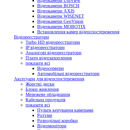
Відеокамери UniView
Відеокамери BOSCH
Відеокамери AXIS
Відеокамери WISENET
Відеокамери GeoVision
Відеокамери MOBOTIX
Встановлення камер відеоспостереження
Відеореєстратори
Turbo HD відеореєстратори
IP відеореєстратори
Аналогові відеореєстратори
Плати відеозахоплення
показати всі
Відеосервери
Автомобільні відеореєстратори
Аксесуари для відеоспостереження
Жорсткі диски
Блоки живлення
Мережеве обладнання
Кабельна продукція
показати всі
Пульти керування камерами
Роз'єми
Розподільні коробки
Відеомонітори