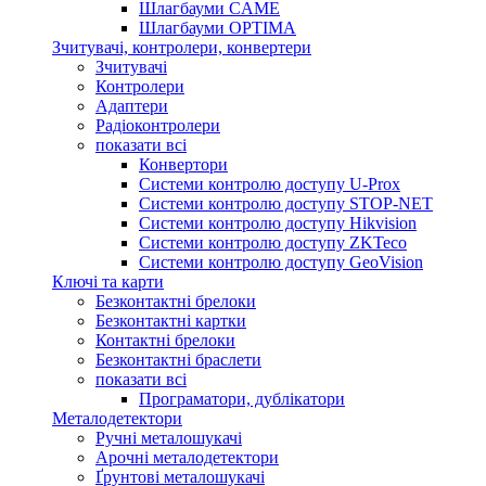
Шлагбауми CAME
Шлагбауми OPTIMA
Зчитувачі, контролери, конвертери
Зчитувачі
Контролери
Адаптери
Радіоконтролери
показати всі
Конвертори
Системи контролю доступу U-Prox
Системи контролю доступу STOP-NET
Системи контролю доступу Hikvision
Системи контролю доступу ZKTeco
Системи контролю доступу GeoVision
Ключі та карти
Безконтактні брелоки
Безконтактні картки
Контактні брелоки
Безконтактні браслети
показати всі
Програматори, дублікатори
Металодетектори
Ручні металошукачі
Арочні металодетектори
Ґрунтові металошукачі