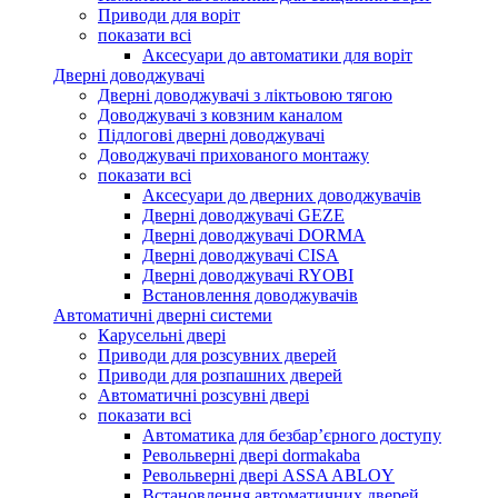
Приводи для воріт
показати всі
Аксесуари до автоматики для воріт
Дверні доводжувачі
Дверні доводжувачі з ліктьовою тягою
Доводжувачі з ковзним каналом
Підлогові дверні доводжувачі
Доводжувачі прихованого монтажу
показати всі
Аксесуари до дверних доводжувачів
Дверні доводжувачі GEZE
Дверні доводжувачі DORMA
Дверні доводжувачі CISA
Дверні доводжувачі RYOBI
Встановлення доводжувачів
Автоматичні дверні системи
Карусельні двері
Приводи для розсувних дверей
Приводи для розпашних дверей
Автоматичні розсувні двері
показати всі
Автоматика для безбар’єрного доступу
Револьверні двері dormakaba
Револьверні двері ASSA ABLOY
Встановлення автоматичних дверей