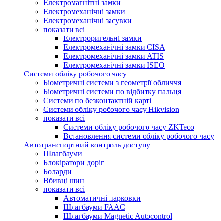
Електромагнітні замки
Електромеханічні замки
Електромеханічні засувки
показати всі
Електроригельні замки
Електромеханічні замки CISA
Електромеханічні замки ATIS
Електромеханічні замки ISEO
Системи обліку робочого часу
Біометричні системи з геометрії обличчя
Біометричні системи по відбитку пальця
Системи по безконтактній карті
Системи обліку робочого часу Hikvision
показати всі
Системи обліку робочого часу ZKTeco
Встановлення системи обліку робочого часу
Автотранспортний контроль доступу
Шлагбауми
Блокіратори доріг
Боларди
Вбивці шин
показати всі
Автоматичні парковки
Шлагбауми FAAC
Шлагбауми Magnetic Autocontrol