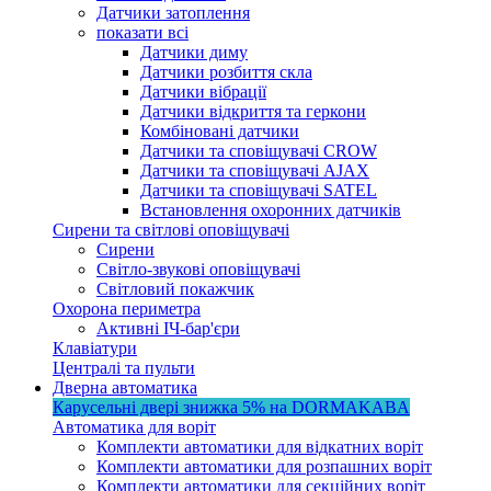
Датчики затоплення
показати всі
Датчики диму
Датчики розбиття скла
Датчики вібрації
Датчики відкриття та геркони
Комбіновані датчики
Датчики та сповіщувачі CROW
Датчики та сповіщувачі AJAX
Датчики та сповіщувачі SATEL
Встановлення охоронних датчиків
Сирени та світлові оповіщувачі
Сирени
Світло-звукові оповіщувачі
Світловий покажчик
Охорона периметра
Активні ІЧ-бар'єри
Клавіатури
Централі та пульти
Дверна автоматика
Карусельні двері
знижка 5%
на DORMAKABA
Автоматика для воріт
Комплекти автоматики для відкатних воріт
Комплекти автоматики для розпашних воріт
Комплекти автоматики для секційних воріт