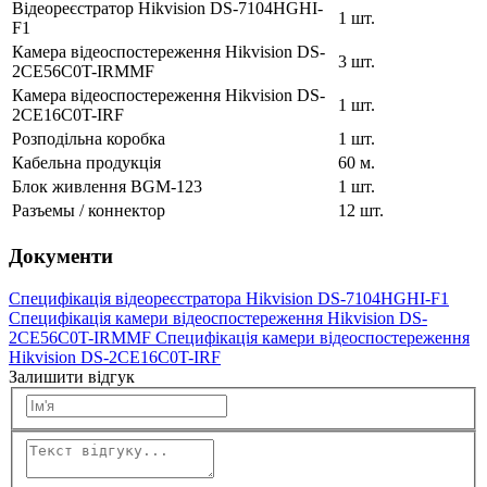
Відеореєстратор Hikvision DS-7104HGHI-
1 шт.
F1
Камера відеоспостереження Hikvision DS-
3 шт.
2CE56C0T-IRMMF
Камера відеоспостереження Hikvision DS-
1 шт.
2CE16C0T-IRF
Розподільна коробка
1 шт.
Кабельна продукція
60 м.
Блок живлення BGM-123
1 шт.
Разъемы / коннектор
12 шт.
Документи
Специфікація відеореєстратора Hikvision DS-7104HGHI-F1
Специфікація камери відеоспостереження Hikvision DS-
2CE56C0T-IRMMF
Специфікація камери відеоспостереження
Hikvision DS-2CE16C0T-IRF
Залишити відгук