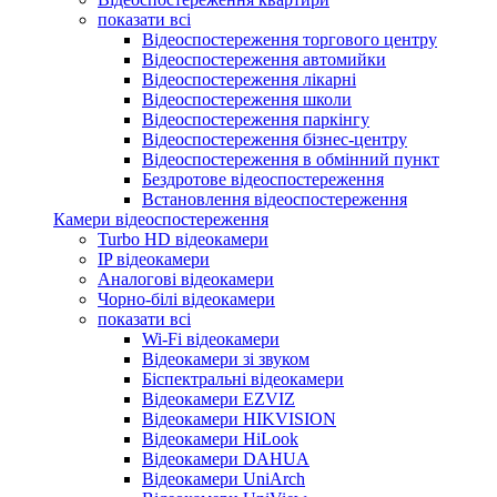
показати всі
Відеоспостереження торгового центру
Відеоспостереження автомийки
Відеоспостереження лікарні
Відеоспостереження школи
Відеоспостереження паркінгу
Відеоспостереження бізнес-центру
Відеоспостереження в обмінний пункт
Бездротове відеоспостереження
Встановлення відеоспостереження
Камери відеоспостереження
Turbo HD відеокамери
IP відеокамери
Аналогові відеокамери
Чорно-білі відеокамери
показати всі
Wi-Fi відеокамери
Відеокамери зі звуком
Біспектральні відеокамери
Відеокамери EZVIZ
Відеокамери HIKVISION
Відеокамери HiLook
Відеокамери DAHUA
Відеокамери UniArch