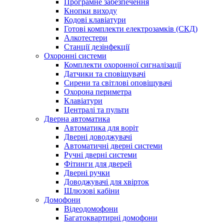
Програмне забезпечення
Кнопки виходу
Кодові клавіатури
Готові комплекти електрозамків (СКД)
Алкотестери
Станції дезінфекції
Охоронні системи
Комплекти охоронної сигналізації
Датчики та сповіщувачі
Сирени та світлові оповіщувачі
Охорона периметра
Клавіатури
Централі та пульти
Дверна автоматика
Автоматика для воріт
Дверні доводжувачі
Автоматичні дверні системи
Ручні дверні системи
Фітинги для дверей
Дверні ручки
Доводжувачі для хвірток
Шлюзові кабіни
Домофони
Відеодомофони
Багатоквартирні домофони