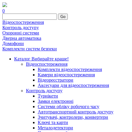
0
Go
Відеоспостереження
Контроль доступу
Охоронні системи
Дверна автоматика
Домофони
Комплекти систем безпеки
Каталог
Вибирайте краще!
Відеоспостереження
Комплекти відеоспостереження
Камери відеоспостереження
Відеореєстратори
Аксесуари для відеоспостереження
Контроль доступу
Турнікети
Замки електронні
Системи обліку робочого часу
Автотранспортний контроль доступу
Зчитувачі, контролери, конвертери
Ключі та карти
Металодетектори