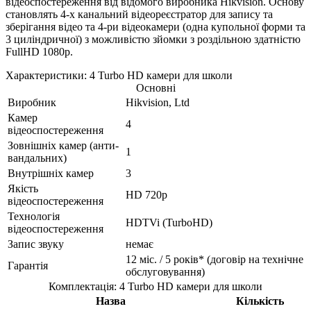
відеоспостереження від відомого виробника Hikvision. Основу
становлять 4-х канальний відеореєстратор для запису та
зберігання відео та 4-ри відеокамери (одна купольної форми та
3 циліндричної) з можливістю зйомки з роздільною здатністю
FullHD 1080p.
Характеристики: 4 Turbo HD камери для школи
Основні
Виробник
Hikvision, Ltd
Камер
4
відеоспостереження
Зовнішніх камер (анти-
1
вандальних)
Внутрішніх камер
3
Якість
HD 720p
відеоспостереження
Технологія
HDTVi (TurboHD)
відеоспостереження
Запис звуку
немає
12 міс. / 5 років* (договір на технічне
Гарантія
обслуговування)
Комплектація: 4 Turbo HD камери для школи
Назва
Кількість