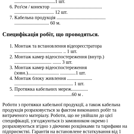
..................................1 шт.
Роз'єм / конектор ...........................................
................................. 12 шт.
Кабельна продукція .........................................
............................. 60 м.
Специфікація робіт, що проводяться.
Монтаж та встановлення відеореєстратора
........................................ .. 1 шт.
Монтаж камер відеоспостереження (внутр.)
............................... ....... 3 шт.
Монтаж камер відеоспостереження
(зовн.).......................... .............1 шт.
Монтаж блоку живлення .....................
................................................. 1 шт.
Протяжка кабельних мереж..............
................................................60 м .
Роботи з протяжки кабельної продукції, а також кабельна
продукція розраховується за фактом виконаних робіт та
витраченого матеріалу. Роботи, що не увійшли до цієї
специфікації, узгоджуються із замовником окремо і
розраховуються згідно з діючими розцінками та тарифами на
підприємстві. Гарантія на встановлене встаткування від 1