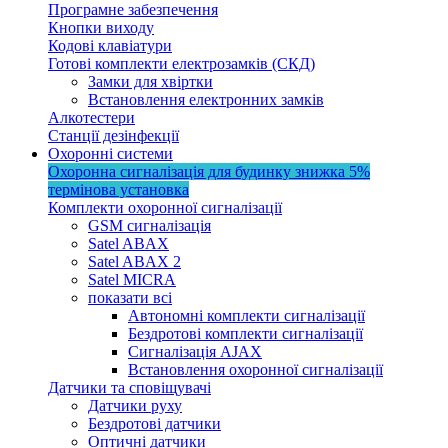
Програмне забезпечення
Кнопки виходу
Кодові клавіатури
Готові комплекти електрозамків (СКД)
Замки для хвіртки
Встановлення електронних замків
Алкотестери
Станції дезінфекції
Охоронні системи
Охоронна сигналізація для будинку
знижка 5%
термінова установка
Комплекти охоронної сигналізації
GSM сигналізація
Satel ABAX
Satel ABAX 2
Satel MICRA
показати всі
Автономні комплекти сигналізації
Бездротові комплекти сигналізації
Сигналізація AJAX
Встановлення охоронної сигналізації
Датчики та сповіщувачі
Датчики руху
Бездротові датчики
Оптичні датчики