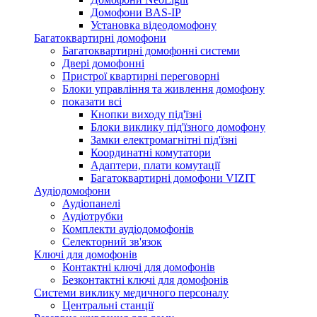
Домофони BAS-IP
Установка відеодомофону
Багатоквартирні домофони
Багатоквартирні домофонні системи
Двері домофонні
Пристрої квартирні переговорні
Блоки управління та живлення домофону
показати всі
Кнопки виходу під'їзні
Блоки виклику під'їзного домофону
Замки електромагнітні під'їзні
Координатні комутатори
Адаптери, плати комутації
Багатоквартирні домофони VIZIT
Аудіодомофони
Аудіопанелі
Аудіотрубки
Комплекти аудіодомофонів
Селекторний зв'язок
Ключі для домофонів
Контактні ключі для домофонів
Безконтактні ключі для домофонів
Системи виклику медичного персоналу
Центральні станції