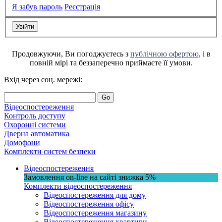
Я забув пароль
Реєстрація
Продовжуючи, Ви погоджуєтесь з
публічною офертою
, і в
повній мірі та беззаперечно приймаєте її умови.
Вхід через соц. мережі:
Go
Відеоспостереження
Контроль доступу
Охоронні системи
Дверна автоматика
Домофони
Комплекти систем безпеки
Відеоспостереження
Замовлення on-line на сайті
знижка
5%
Комплекти відеоспостереження
Відеоспостереження для дому
Відеоспостереження офісу
Відеоспостереження магазину
Відеоспостереження квартири