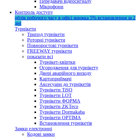
Передавачі відеосигналу
Мікрофони
Контроль доступу
облік робочого часу в офісі
знижка 5%
встановлення за 2
дні
Турнікети
Трипод турнікети
Роторні турнікети
Повноростові турнікети
FREEWAY турнікети
показати всі
Турнікет-хвіртки
Огородження для турнікету
Двері аварійного виходу
Картоприймачі
Аксесуари до турнікетів
Турнікети TiSO
Турнікети LOT
Турнікети ФОРМА
Турнікети ZKTeco
Турнікети Dormakaba
Турнікети OPTIMA
Встановлення турнікетів
Замки електронні
Кодові замки