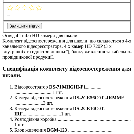
--
Залишити відгук
Огляд 4 Turbo HD камери для школи
Комплект відеоспостереження для школи, що складається з 4-х
канального відеореєстратора, 4-х камер HD 720P (3-х
внутрішніх та однієї зовнішньої), блоку живлення та кабельно-
провідникової продукції.
Специфікація комплекту відеоспостереження для
школи.
Відеореєстратор
DS-7104HGHI-F1
..............
................................1 шт.
Камера відеоспостереження
DS-2CE56C0T -IRMMF
........................3 шт.
Камера відеоспостереження
DS-2CE16C0T-
IRF
............................. ..1 шт.
Розподільна коробка ................................. ...........................
1 шт.
Блок живлення
BGM-123
............................... .....