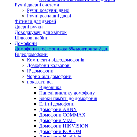
Ручні дверні системи
Ручні розсувні двері
Ручні розпашні двері
Фітинги для дверей
Дверні ручки
Доводжувачі для хвірток
Шлюзові кабіни
Домофони
Домофони в офіс
знижка 5%
монтаж за 2 дні
Відеодомофони
Комплекти відеодомофонів
Домофони кольорові
IP домофони
Чорно-білі домофони
показати всі
Відеовічка
Панелі виклику домофону
Блоки пам'яті до домофонів
Елітні домофони
Домофони ARNY
Домофони COMMAX
Домофони VIZIT
Домофони HIKVISION
Домофони KOCOM
Домофони NeoLight