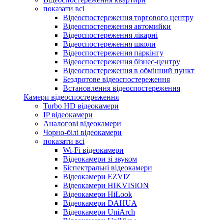
показати всі
Відеоспостереження торгового центру
Відеоспостереження автомийки
Відеоспостереження лікарні
Відеоспостереження школи
Відеоспостереження паркінгу
Відеоспостереження бізнес-центру
Відеоспостереження в обмінний пункт
Бездротове відеоспостереження
Встановлення відеоспостереження
Камери відеоспостереження
Turbo HD відеокамери
IP відеокамери
Аналогові відеокамери
Чорно-білі відеокамери
показати всі
Wi-Fi відеокамери
Відеокамери зі звуком
Біспектральні відеокамери
Відеокамери EZVIZ
Відеокамери HIKVISION
Відеокамери HiLook
Відеокамери DAHUA
Відеокамери UniArch