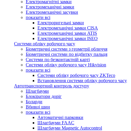
Електромагнітні замки
Електромеханічні замки
Електромеханічні засувки
показати всі
Електроригельні замки
Електромеханічні замки CISA
Електромеханічні замки ATIS
Електромеханічні замки ISEO
Системи обліку робочого часу
Біометричні системи з геометрії обличчя
Біометричні системи по відбитку пальця
Системи по безконтактній карті
Системи обліку робочого часу Hikvision
показати всі
Системи обліку робочого часу ZKTeco
Встановлення системи обліку робочого часу
Автотранспортний контроль доступу
Шлагбауми
Блокіратори доріг
Боларди
Вбивці шин
показати всі
Автоматичні парковки
Шлагбауми FAAC
Шлагбауми Magnetic Autocontrol