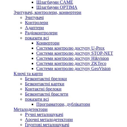
Шлагбауми CAME
Шлагбауми OPTIMA
Зчитувачі, контролери, конвертери
Зчитувачі
Контролери
Адаптери
Радіоконтролери
показати всі
Конвертори
Системи контролю доступу U-Prox
Системи контролю доступу STOP-NET
Системи контролю доступу Hikvision
Системи контролю доступу ZKTeco
Системи контролю доступу GeoVision
Ключі та карти
Безконтактні брелоки
Безконтактні картки
Контактні брелоки
Безконтактні браслети
показати всі
Програматори, дублікатори
Металодетектори
Ручні металошукачі
Арочні металодетектори
Ґрунтові металошукачі