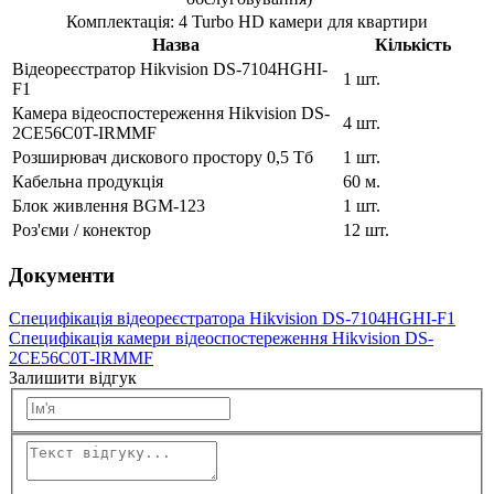
Комплектація: 4 Turbo HD камери для квартири
Назва
Кількість
Відеореєстратор Hikvision DS-7104HGHI-
1 шт.
F1
Камера відеоспостереження Hikvision DS-
4 шт.
2CE56C0T-IRMMF
Розширювач дискового простору 0,5 Тб
1 шт.
Кабельна продукція
60 м.
Блок живлення BGM-123
1 шт.
Роз'єми / конектор
12 шт.
Документи
Специфікація відеореєстратора Hikvision DS-7104HGHI-F1
Специфікація камери відеоспостереження Hikvision DS-
2CE56C0T-IRMMF
Залишити відгук