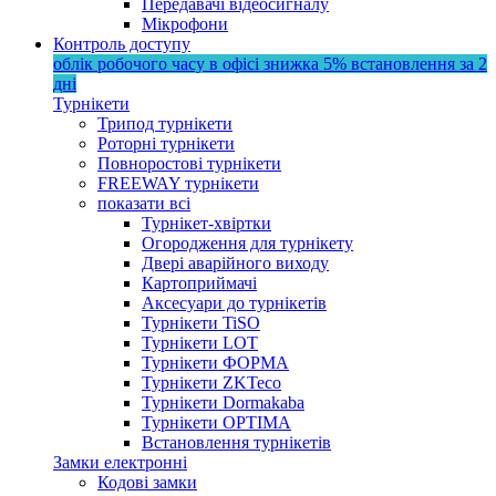
Передавачі відеосигналу
Мікрофони
Контроль доступу
облік робочого часу в офісі
знижка 5%
встановлення за 2
дні
Турнікети
Трипод турнікети
Роторні турнікети
Повноростові турнікети
FREEWAY турнікети
показати всі
Турнікет-хвіртки
Огородження для турнікету
Двері аварійного виходу
Картоприймачі
Аксесуари до турнікетів
Турнікети TiSO
Турнікети LOT
Турнікети ФОРМА
Турнікети ZKTeco
Турнікети Dormakaba
Турнікети OPTIMA
Встановлення турнікетів
Замки електронні
Кодові замки