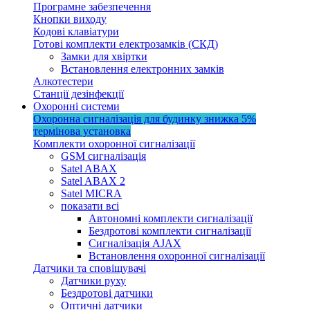
Програмне забезпечення
Кнопки виходу
Кодові клавіатури
Готові комплекти електрозамків (СКД)
Замки для хвіртки
Встановлення електронних замків
Алкотестери
Станції дезінфекції
Охоронні системи
Охоронна сигналізація для будинку
знижка 5%
термінова установка
Комплекти охоронної сигналізації
GSM сигналізація
Satel ABAX
Satel ABAX 2
Satel MICRA
показати всі
Автономні комплекти сигналізації
Бездротові комплекти сигналізації
Сигналізація AJAX
Встановлення охоронної сигналізації
Датчики та сповіщувачі
Датчики руху
Бездротові датчики
Оптичні датчики