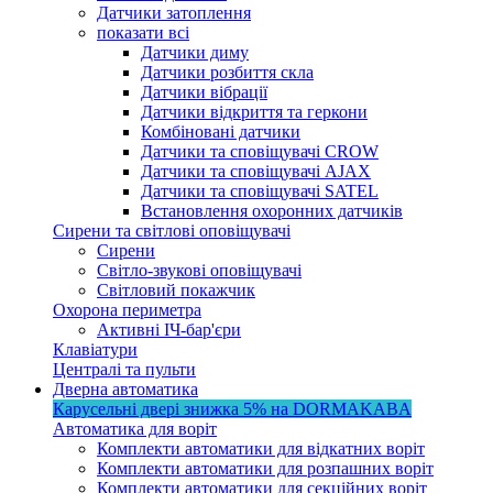
Датчики затоплення
показати всі
Датчики диму
Датчики розбиття скла
Датчики вібрації
Датчики відкриття та геркони
Комбіновані датчики
Датчики та сповіщувачі CROW
Датчики та сповіщувачі AJAX
Датчики та сповіщувачі SATEL
Встановлення охоронних датчиків
Сирени та світлові оповіщувачі
Сирени
Світло-звукові оповіщувачі
Світловий покажчик
Охорона периметра
Активні ІЧ-бар'єри
Клавіатури
Централі та пульти
Дверна автоматика
Карусельні двері
знижка 5%
на DORMAKABA
Автоматика для воріт
Комплекти автоматики для відкатних воріт
Комплекти автоматики для розпашних воріт
Комплекти автоматики для секційних воріт