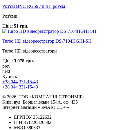
Роз'єм BNC RG59 / під F роз'єм
Роз'єми
Ціна:
51 грн.
Turbo HD відеореєстратор DS-7104HGHI-SH
Turbo HD відеореєстратори
Ціна:
3 078 грн.
prev
next
Купить
+38 044 331-15-43
+38 044 331-15-43
© 2026. ТОВ «КОМПАНІЯ СТРОЙМІР»
Київ, вул. Борщагівська 154А, оф. 435
Інтернет-магазин «SMARTEL™»
ЕГРПОУ 35122632
ІПН 351226326582
МФО 380333