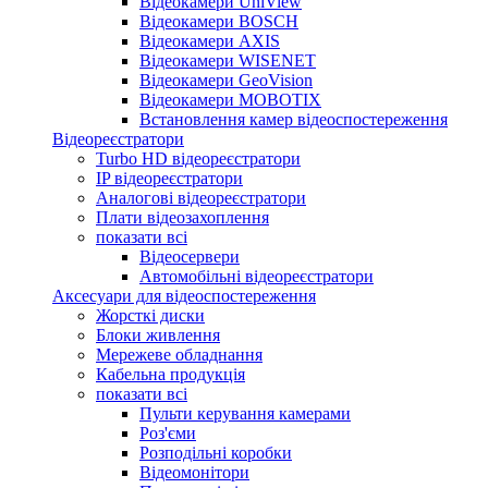
Відеокамери UniView
Відеокамери BOSCH
Відеокамери AXIS
Відеокамери WISENET
Відеокамери GeoVision
Відеокамери MOBOTIX
Встановлення камер відеоспостереження
Відеореєстратори
Turbo HD відеореєстратори
IP відеореєстратори
Аналогові відеореєстратори
Плати відеозахоплення
показати всі
Відеосервери
Автомобільні відеореєстратори
Аксесуари для відеоспостереження
Жорсткі диски
Блоки живлення
Мережеве обладнання
Кабельна продукція
показати всі
Пульти керування камерами
Роз'єми
Розподільні коробки
Відеомонітори