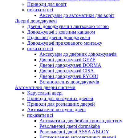
Приводи для воріт
показати всі
Аксесуари до автоматики для воріт
Дверні доводжувачі
Дверні доводжувачі з ліктьовою тягою
Доводжувачі з ковзним каналом
Підлогові дверні доводжувачі
Доводжувачі прихованого монтажу
показати всі
Аксесуари до дверних доводжувачів
Дверні доводжувачі GEZE
Дверні доводжувачі DORMA
Дверні доводжувачі CISA
Дверні доводжувачі RYOBI
Встановлення доводжувачів
Автоматичні дверні системи
Карусельні двері
Приводи для розсувних дверей
Приводи для розпашних дверей
Автоматичні розсувні двері
показати всі
Автоматика для безбар’єрного доступу
Револьверні двері dormakaba
Револьверні двері ASSA ABLOY
Встановлення автоматичних дверей