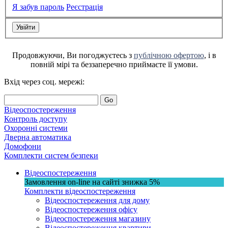
Я забув пароль
Реєстрація
Продовжуючи, Ви погоджуєтесь з
публічною офертою
, і в
повній мірі та беззаперечно приймаєте її умови.
Вхід через соц. мережі:
Go
Відеоспостереження
Контроль доступу
Охоронні системи
Дверна автоматика
Домофони
Комплекти систем безпеки
Відеоспостереження
Замовлення on-line на сайті
знижка
5%
Комплекти відеоспостереження
Відеоспостереження для дому
Відеоспостереження офісу
Відеоспостереження магазину
Відеоспостереження квартири