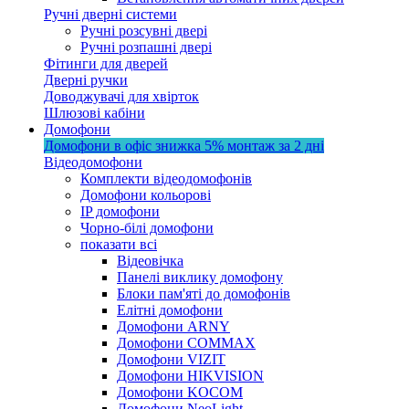
Ручні дверні системи
Ручні розсувні двері
Ручні розпашні двері
Фітинги для дверей
Дверні ручки
Доводжувачі для хвірток
Шлюзові кабіни
Домофони
Домофони в офіс
знижка 5%
монтаж за 2 дні
Відеодомофони
Комплекти відеодомофонів
Домофони кольорові
IP домофони
Чорно-білі домофони
показати всі
Відеовічка
Панелі виклику домофону
Блоки пам'яті до домофонів
Елітні домофони
Домофони ARNY
Домофони COMMAX
Домофони VIZIT
Домофони HIKVISION
Домофони KOCOM
Домофони NeoLight