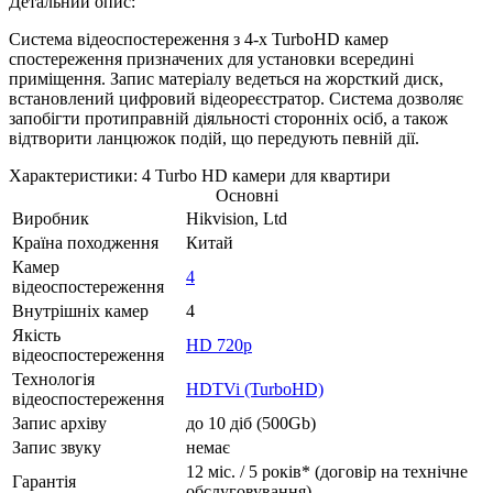
Детальний опис:
Система відеоспостереження з 4-х TurboHD камер
спостереження призначених для установки всередині
приміщення. Запис матеріалу ведеться на жорсткий диск,
встановлений цифровий відеореєстратор. Система дозволяє
запобігти протиправній діяльності сторонніх осіб, а також
відтворити ланцюжок подій, що передують певній дії.
Характеристики: 4 Turbo HD камери для квартири
Основні
Виробник
Hikvision, Ltd
Країна походження
Китай
Камер
4
відеоспостереження
Внутрішніх камер
4
Якість
HD 720p
відеоспостереження
Технологія
HDTVi (TurboHD)
відеоспостереження
Запис архіву
до 10 діб (500Gb)
Запис звуку
немає
12 міс. / 5 років* (договір на технічне
Гарантія
обслуговування)