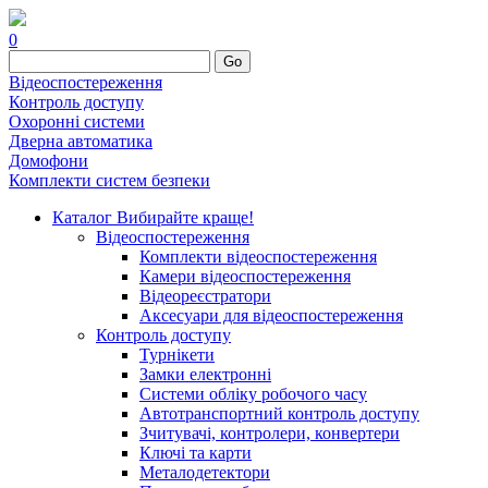
0
Go
Відеоспостереження
Контроль доступу
Охоронні системи
Дверна автоматика
Домофони
Комплекти систем безпеки
Каталог
Вибирайте краще!
Відеоспостереження
Комплекти відеоспостереження
Камери відеоспостереження
Відеореєстратори
Аксесуари для відеоспостереження
Контроль доступу
Турнікети
Замки електронні
Системи обліку робочого часу
Автотранспортний контроль доступу
Зчитувачі, контролери, конвертери
Ключі та карти
Металодетектори