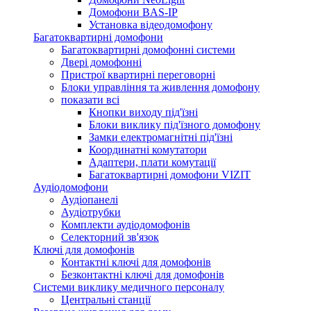
Домофони BAS-IP
Установка відеодомофону
Багатоквартирні домофони
Багатоквартирні домофонні системи
Двері домофонні
Пристрої квартирні переговорні
Блоки управління та живлення домофону
показати всі
Кнопки виходу під'їзні
Блоки виклику під'їзного домофону
Замки електромагнітні під'їзні
Координатні комутатори
Адаптери, плати комутації
Багатоквартирні домофони VIZIT
Аудіодомофони
Аудіопанелі
Аудіотрубки
Комплекти аудіодомофонів
Селекторний зв'язок
Ключі для домофонів
Контактні ключі для домофонів
Безконтактні ключі для домофонів
Системи виклику медичного персоналу
Центральні станції