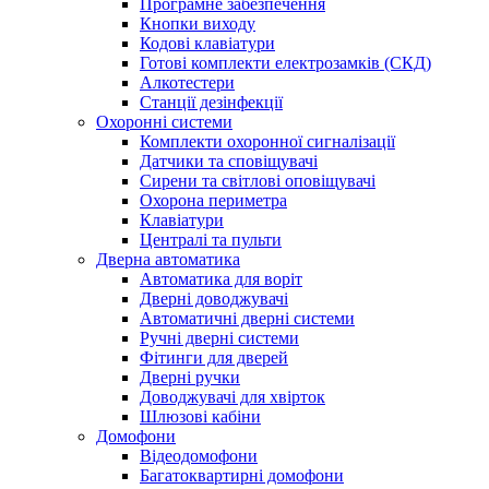
Програмне забезпечення
Кнопки виходу
Кодові клавіатури
Готові комплекти електрозамків (СКД)
Алкотестери
Станції дезінфекції
Охоронні системи
Комплекти охоронної сигналізації
Датчики та сповіщувачі
Сирени та світлові оповіщувачі
Охорона периметра
Клавіатури
Централі та пульти
Дверна автоматика
Автоматика для воріт
Дверні доводжувачі
Автоматичні дверні системи
Ручні дверні системи
Фітинги для дверей
Дверні ручки
Доводжувачі для хвірток
Шлюзові кабіни
Домофони
Відеодомофони
Багатоквартирні домофони