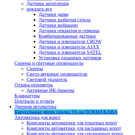
Датчики затопления
показать все
Датчики дыма
Датчики разбития стекла
Датчики вибрации
Датчики открытия и герконы
Комбинированные датчики
Датчики и извещатели CROW
Датчики и извещатели AJAX
Датчики и извещатели SATEL
Установка охранных датчиков
Сирены и световые оповещатели
Сирены
Свето-звуковые оповещатели
Световой указатель
Охрана периметра
Активные ИК-барьеры
Клавиатуры
Централи и пульты
Дверная автоматика
Карусельные двери
скидка 5%
на DORMAKABA
Автоматика для ворот
Комплекты автоматики для откатных ворот
Комплекты автоматики для распашных ворот
Комплекты автоматики для секционных ворот