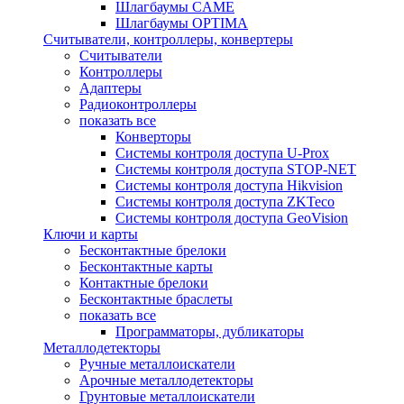
Шлагбаумы CAME
Шлагбаумы OPTIMA
Считыватели, контроллеры, конвертеры
Считыватели
Контроллеры
Адаптеры
Радиоконтроллеры
показать все
Конверторы
Системы контроля доступа U-Prox
Системы контроля доступа STOP-NET
Системы контроля доступа Hikvision
Системы контроля доступа ZKTeco
Системы контроля доступа GeoVision
Ключи и карты
Бесконтактные брелоки
Бесконтактные карты
Контактные брелоки
Бесконтактные браслеты
показать все
Программаторы, дубликаторы
Металлодетекторы
Ручные металлоискатели
Арочные металлодетекторы
Грунтовые металлоискатели