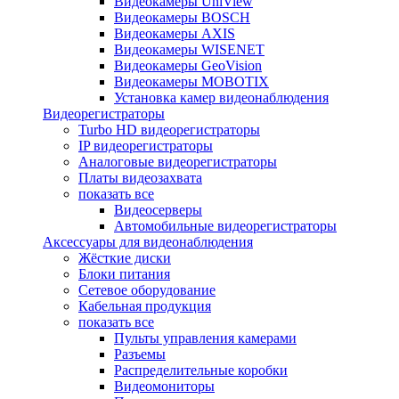
Видеокамеры UniView
Видеокамеры BOSCH
Видеокамеры AXIS
Видеокамеры WISENET
Видеокамеры GeoVision
Видеокамеры MOBOTIX
Установка камер видеонаблюдения
Видеорегистраторы
Turbo HD видеорегистраторы
IP видеорегистраторы
Аналоговые видеорегистраторы
Платы видеозахвата
показать все
Видеосерверы
Автомобильные видеорегистраторы
Аксессуары для видеонаблюдения
Жёсткие диски
Блоки питания
Сетевое оборудование
Кабельная продукция
показать все
Пульты управления камерами
Разъемы
Распределительные коробки
Видеомониторы