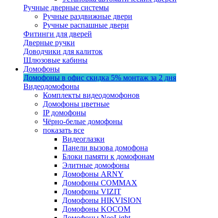
Ручные дверные системы
Ручные раздвижные двери
Ручные распашные двери
Фитинги для дверей
Дверные ручки
Доводчики для калиток
Шлюзовые кабины
Домофоны
Домофоны в офис
скидка 5%
монтаж за 2 дня
Видеодомофоны
Комплекты видеодомофонов
Домофоны цветные
IP домофоны
Чёрно-белые домофоны
показать все
Видеоглазки
Панели вызова домофона
Блоки памяти к домофонам
Элитные домофоны
Домофоны ARNY
Домофоны COMMAX
Домофоны VIZIT
Домофоны HIKVISION
Домофоны KOCOM
Домофоны NeoLight