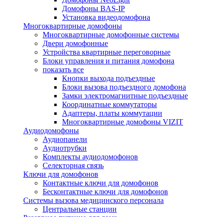
Домофоны BAS-IP
Установка видеодомофона
Многоквартирные домофоны
Многоквартирные домофонные системы
Двери домофонные
Устройства квартирные переговорные
Блоки управления и питания домофона
показать все
Кнопки выхода подъездные
Блоки вызова подъездного домофона
Замки электромагнитные подъездные
Координатные коммутаторы
Адаптеры, платы коммутации
Многоквартирные домофоны VIZIT
Аудиодомофоны
Аудиопанели
Аудиотрубки
Комплекты аудиодомофонов
Селекторная связь
Ключи для домофонов
Контактные ключи для домофонов
Бесконтактные ключи для домофонов
Системы вызова медицинского персонала
Центральные станции