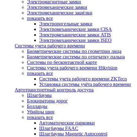
Электромагнитные замки
Электромеханические замки
Электромеханические защёлки
показать все
Электроригельные замки
Электромеханические замки CISA
Электромеханические замки ATIS
Электромеханические замки ISEO
Системы учета рабочего времени
Биометрические системы по геометрии лица
Биометрические системы по отпечатку пальца
Системы по бесконтактной карте
Системы учета рабочего времени Hikvision
показать все
Системы учета рабочего времени ZKTeco
Установка системы учёта рабочего времени
Автотранспортный контроль доступа
Шлагбаумы
Блокираторы дорог
Болларды
Убийцы шин
показать все
Автоматические парковки
Шлагбаумы FAAC
Шлагбаумы Magnetic Autocontrol