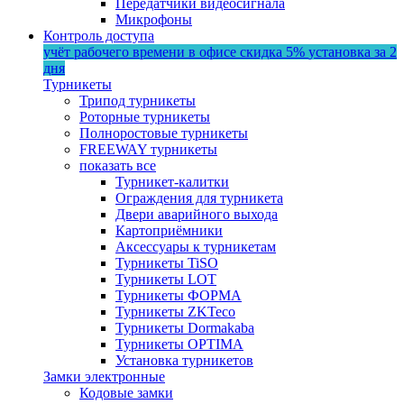
Передатчики видеосигнала
Микрофоны
Контроль доступа
учёт рабочего времени в офисе
скидка 5%
установка за 2
дня
Турникеты
Трипод турникеты
Роторные турникеты
Полноростовые турникеты
FREEWAY турникеты
показать все
Турникет-калитки
Ограждения для турникета
Двери аварийного выхода
Картоприёмники
Аксессуары к турникетам
Турникеты TiSO
Турникеты LOT
Турникеты ФОРМА
Турникеты ZKTeco
Турникеты Dormakaba
Турникеты OPTIMA
Установка турникетов
Замки электронные
Кодовые замки