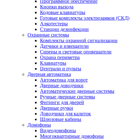
Программное обеспечение
Кнопки выхода
Кодовые клавиатуры
Готовые комплекты электрозамков (СКД)
Алкотестеры
Станции дезинфекции
Охранные системы
Комплекты охранной сигнализации
Датчики и извещатели
Сирены и световые оповещатели
Охрана периметра
Клавиатуры
Централи и пульты
Дверная автоматика
Автоматика для ворот
Дверные доводчики
Автоматические дверные системы
Ручные дверные системы
Фитинги для дверей
Дверные ручки
Доводчики для калиток
Шлюзовые кабины
Домофоны
Видеодомофоны
Многоквартирные домофоны