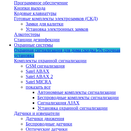
Программное обеспечение
Кнопки выхода
Кодовые клавиатуры
Готовые комплекты электрозамков (СКД)
Замки для калитки
Установка электронных замков
Алкотестеры
Станции дезинфекции
Охранные системы
Охранная сигнализация для дома
скидка 5%
срочная
установка
Комплекты охранной сигнализации
GSM сигнализация
Satel ABAX
Satel ABAX 2
Satel MICRA
показать все
Автономные комплекты сигнализации
Беспроводные комплекты сигнализации
Сигнализация AJAX
Установка охранной сигнализации
Датчики и извещатели
Датчики движения
Беспроводные датчики
Оптические датчики