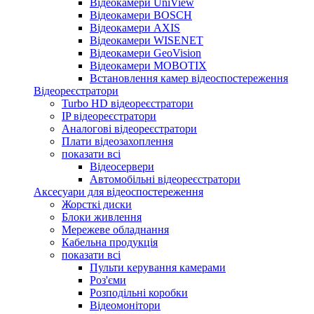
Відеокамери UniView
Відеокамери BOSCH
Відеокамери AXIS
Відеокамери WISENET
Відеокамери GeoVision
Відеокамери MOBOTIX
Встановлення камер відеоспостереження
Відеореєстратори
Turbo HD відеореєстратори
IP відеореєстратори
Аналогові відеореєстратори
Плати відеозахоплення
показати всі
Відеосервери
Автомобільні відеореєстратори
Аксесуари для відеоспостереження
Жорсткі диски
Блоки живлення
Мережеве обладнання
Кабельна продукція
показати всі
Пульти керування камерами
Роз'єми
Розподільні коробки
Відеомонітори