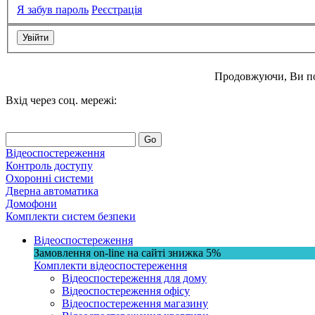
Я забув пароль
Реєстрація
Продовжуючи, Ви п
Вхід через соц. мережі:
Go
Відеоспостереження
Контроль доступу
Охоронні системи
Дверна автоматика
Домофони
Комплекти систем безпеки
Відеоспостереження
Замовлення on-line на сайті
знижка
5%
Комплекти відеоспостереження
Відеоспостереження для дому
Відеоспостереження офісу
Відеоспостереження магазину