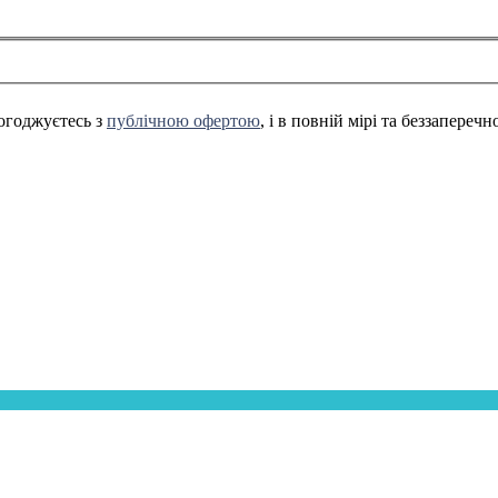
огоджуєтесь з
публічною офертою
, і в повній мірі та беззапереч