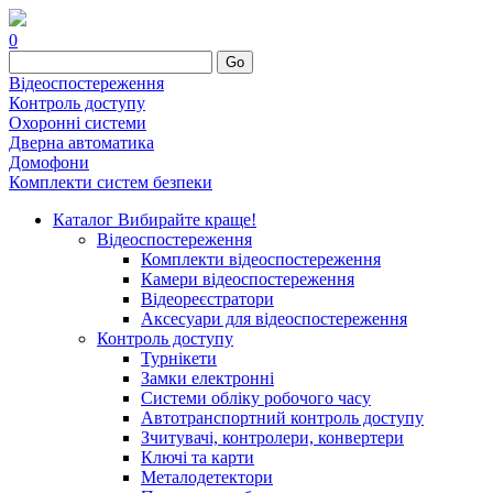
0
Go
Відеоспостереження
Контроль доступу
Охоронні системи
Дверна автоматика
Домофони
Комплекти систем безпеки
Каталог
Вибирайте краще!
Відеоспостереження
Комплекти відеоспостереження
Камери відеоспостереження
Відеореєстратори
Аксесуари для відеоспостереження
Контроль доступу
Турнікети
Замки електронні
Системи обліку робочого часу
Автотранспортний контроль доступу
Зчитувачі, контролери, конвертери
Ключі та карти
Металодетектори