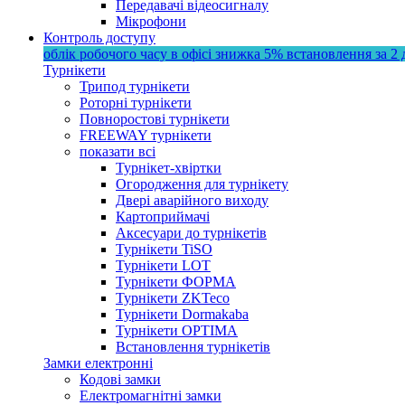
Передавачі відеосигналу
Мікрофони
Контроль доступу
облік робочого часу в офісі
знижка 5%
встановлення за 2 
Турнікети
Трипод турнікети
Роторні турнікети
Повноростові турнікети
FREEWAY турнікети
показати всі
Турнікет-хвіртки
Огородження для турнікету
Двері аварійного виходу
Картоприймачі
Аксесуари до турнікетів
Турнікети TiSO
Турнікети LOT
Турнікети ФОРМА
Турнікети ZKTeco
Турнікети Dormakaba
Турнікети OPTIMA
Встановлення турнікетів
Замки електронні
Кодові замки
Електромагнітні замки