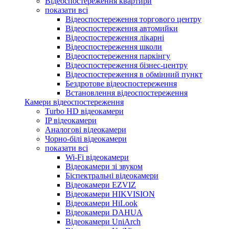
Відеоспостереження квартири
показати всі
Відеоспостереження торгового центру
Відеоспостереження автомийки
Відеоспостереження лікарні
Відеоспостереження школи
Відеоспостереження паркінгу
Відеоспостереження бізнес-центру
Відеоспостереження в обмінний пункт
Бездротове відеоспостереження
Встановлення відеоспостереження
Камери відеоспостереження
Turbo HD відеокамери
IP відеокамери
Аналогові відеокамери
Чорно-білі відеокамери
показати всі
Wi-Fi відеокамери
Відеокамери зі звуком
Біспектральні відеокамери
Відеокамери EZVIZ
Відеокамери HIKVISION
Відеокамери HiLook
Відеокамери DAHUA
Відеокамери UniArch