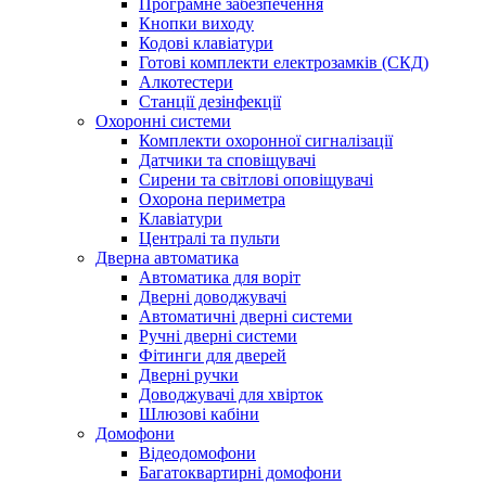
Програмне забезпечення
Кнопки виходу
Кодові клавіатури
Готові комплекти електрозамків (СКД)
Алкотестери
Станції дезінфекції
Охоронні системи
Комплекти охоронної сигналізації
Датчики та сповіщувачі
Сирени та світлові оповіщувачі
Охорона периметра
Клавіатури
Централі та пульти
Дверна автоматика
Автоматика для воріт
Дверні доводжувачі
Автоматичні дверні системи
Ручні дверні системи
Фітинги для дверей
Дверні ручки
Доводжувачі для хвірток
Шлюзові кабіни
Домофони
Відеодомофони
Багатоквартирні домофони