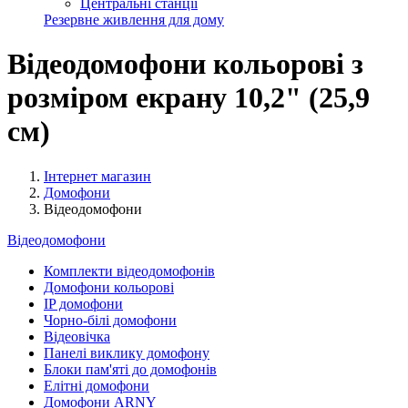
Центральні станції
Резервне живлення для дому
Відеодомофони кольорові з
розміром екрану 10,2" (25,9
см)
Інтернет магазин
Домофони
Відеодомофони
Відеодомофони
Комплекти відеодомофонів
Домофони кольорові
IP домофони
Чорно-білі домофони
Відеовічка
Панелі виклику домофону
Блоки пам'яті до домофонів
Елітні домофони
Домофони ARNY