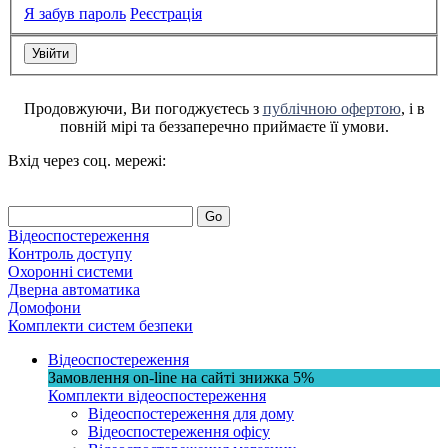
Я забув пароль
Реєстрація
Продовжуючи, Ви погоджуєтесь з
публічною офертою
, і в
повній мірі та беззаперечно приймаєте її умови.
Вхід через соц. мережі:
Go
Відеоспостереження
Контроль доступу
Охоронні системи
Дверна автоматика
Домофони
Комплекти систем безпеки
Відеоспостереження
Замовлення on-line на сайті
знижка
5%
Комплекти відеоспостереження
Відеоспостереження для дому
Відеоспостереження офісу