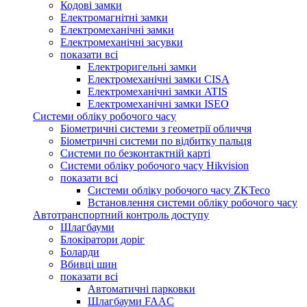
Кодові замки
Електромагнітні замки
Електромеханічні замки
Електромеханічні засувки
показати всі
Електроригельні замки
Електромеханічні замки CISA
Електромеханічні замки ATIS
Електромеханічні замки ISEO
Системи обліку робочого часу
Біометричні системи з геометрії обличчя
Біометричні системи по відбитку пальця
Системи по безконтактній карті
Системи обліку робочого часу Hikvision
показати всі
Системи обліку робочого часу ZKTeco
Встановлення системи обліку робочого часу
Автотранспортний контроль доступу
Шлагбауми
Блокіратори доріг
Боларди
Вбивці шин
показати всі
Автоматичні парковки
Шлагбауми FAAC