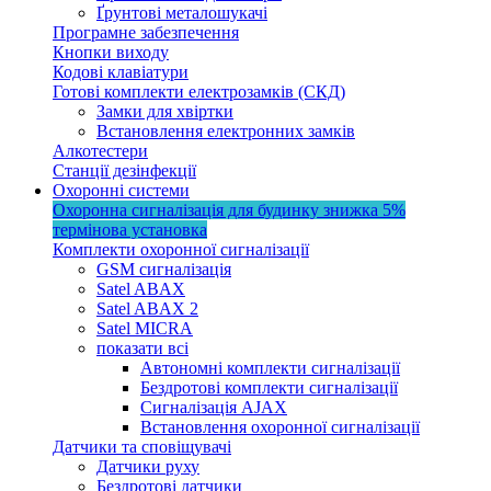
Ґрунтові металошукачі
Програмне забезпечення
Кнопки виходу
Кодові клавіатури
Готові комплекти електрозамків (СКД)
Замки для хвіртки
Встановлення електронних замків
Алкотестери
Станції дезінфекції
Охоронні системи
Охоронна сигналізація для будинку
знижка 5%
термінова установка
Комплекти охоронної сигналізації
GSM сигналізація
Satel ABAX
Satel ABAX 2
Satel MICRA
показати всі
Автономні комплекти сигналізації
Бездротові комплекти сигналізації
Сигналізація AJAX
Встановлення охоронної сигналізації
Датчики та сповіщувачі
Датчики руху
Бездротові датчики