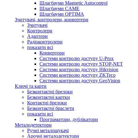
Шлагбауми Magnetic Autocontrol
Шлагбауми CAME
Шлагбауми OPTIMA
Зчитувачі, контролери, конвертери
Зчитувачі
Контролери
Адаптери
Радіоконтролери
показати всі
Конвертори
Системи контролю доступу U-Prox
Системи контролю доступу STOP-NET
Системи контролю доступу Hikvision
Системи контролю доступу ZKTeco
Системи контролю доступу GeoVision
Ключі та карти
Безконтактні брелоки
Безконтактні картки
Контактні брелоки
Безконтактні браслети
показати всі
Програматори, дублікатори
Металодетектори
Ручні металошукачі
Арочні металодетектори