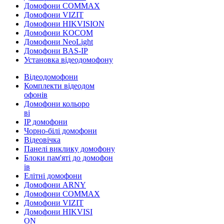
Домофони COMMAX
Домофони VIZIT
Домофони HIKVISION
Домофони KOCOM
Домофони NeoLight
Домофони BAS-IP
Установка відеодомофону
Відеодомофони
Комплекти відеодом
офонів
Домофони кольоро
ві
IP домофони
Чорно-білі домофони
Відеовічка
Панелі виклику домофону
Блоки пам'яті до домофон
ів
Елітні домофони
Домофони ARNY
Домофони COMMAX
Домофони VIZIT
Домофони HIKVISI
ON