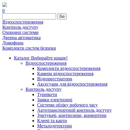
0
Go
Відеоспостереження
Контроль доступу
Охоронні системи
Дверна автоматика
Домофони
Комплекти систем безпеки
Каталог
Вибирайте краще!
Відеоспостереження
Комплекти відеоспостереження
Камери відеоспостереження
Відеореєстратори
Аксесуари для відеоспостереження
Контроль доступу
Турнікети
Замки електронні
Системи обліку робочого часу
Автотранспортний контроль доступу
Зчитувачі, контролери, конвертери
Ключі та карти
Металодетектори