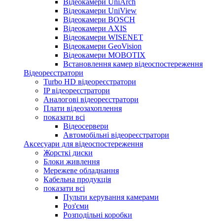
Відеокамери UniArch
Відеокамери UniView
Відеокамери BOSCH
Відеокамери AXIS
Відеокамери WISENET
Відеокамери GeoVision
Відеокамери MOBOTIX
Встановлення камер відеоспостереження
Відеореєстратори
Turbo HD відеореєстратори
IP відеореєстратори
Аналогові відеореєстратори
Плати відеозахоплення
показати всі
Відеосервери
Автомобільні відеореєстратори
Аксесуари для відеоспостереження
Жорсткі диски
Блоки живлення
Мережеве обладнання
Кабельна продукція
показати всі
Пульти керування камерами
Роз'єми
Розподільні коробки