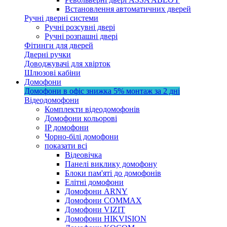
Встановлення автоматичних дверей
Ручні дверні системи
Ручні розсувні двері
Ручні розпашні двері
Фітинги для дверей
Дверні ручки
Доводжувачі для хвірток
Шлюзові кабіни
Домофони
Домофони в офіс
знижка 5%
монтаж за 2 дні
Відеодомофони
Комплекти відеодомофонів
Домофони кольорові
IP домофони
Чорно-білі домофони
показати всі
Відеовічка
Панелі виклику домофону
Блоки пам'яті до домофонів
Елітні домофони
Домофони ARNY
Домофони COMMAX
Домофони VIZIT
Домофони HIKVISION