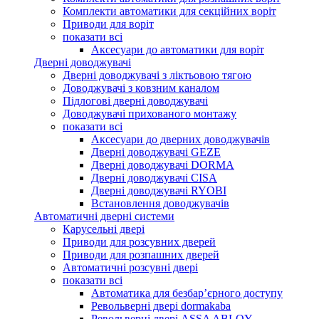
Комплекти автоматики для секційних воріт
Приводи для воріт
показати всі
Аксесуари до автоматики для воріт
Дверні доводжувачі
Дверні доводжувачі з ліктьовою тягою
Доводжувачі з ковзним каналом
Підлогові дверні доводжувачі
Доводжувачі прихованого монтажу
показати всі
Аксесуари до дверних доводжувачів
Дверні доводжувачі GEZE
Дверні доводжувачі DORMA
Дверні доводжувачі CISA
Дверні доводжувачі RYOBI
Встановлення доводжувачів
Автоматичні дверні системи
Карусельні двері
Приводи для розсувних дверей
Приводи для розпашних дверей
Автоматичні розсувні двері
показати всі
Автоматика для безбар’єрного доступу
Револьверні двері dormakaba
Револьверні двері ASSA ABLOY