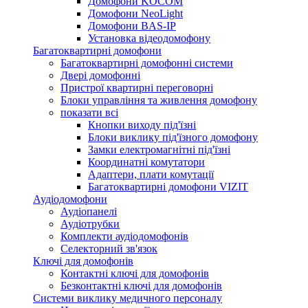
Домофони KOCOM
Домофони NeoLight
Домофони BAS-IP
Установка відеодомофону
Багатоквартирні домофони
Багатоквартирні домофонні системи
Двері домофонні
Пристрої квартирні переговорні
Блоки управління та живлення домофону
показати всі
Кнопки виходу під'їзні
Блоки виклику під'їзного домофону
Замки електромагнітні під'їзні
Координатні комутатори
Адаптери, плати комутації
Багатоквартирні домофони VIZIT
Аудіодомофони
Аудіопанелі
Аудіотрубки
Комплекти аудіодомофонів
Селекторний зв'язок
Ключі для домофонів
Контактні ключі для домофонів
Безконтактні ключі для домофонів
Системи виклику медичного персоналу