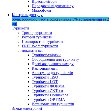
Відеомонітори
Передавачі відеосигналу
Мікрофони
Контроль доступу
облік робочого часу в офісі
знижка 5%
встановлення за 2
дні
Турнікети
Трипод турнікети
Роторні турнікети
Повноростові турнікети
FREEWAY турнікети
показати всі
Турнікет-хвіртки
Огородження для турнікету
Двері аварійного виходу
Картоприймачі
Аксесуари до турнікетів
Турнікети TiSO
Турнікети LOT
Турнікети ФОРМА
Турнікети ZKTeco
Турнікети Dormakaba
Турнікети OPTIMA
Встановлення турнікетів
Замки електронні