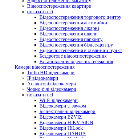
Відеоспостереження магазину
Відеоспостереження квартири
показати всі
Відеоспостереження торгового центру
Відеоспостереження автомийки
Відеоспостереження лікарні
Відеоспостереження школи
Відеоспостереження паркінгу
Відеоспостереження бізнес-центру
Відеоспостереження в обмінний пункт
Бездротове відеоспостереження
Встановлення відеоспостереження
Камери відеоспостереження
Turbo HD відеокамери
IP відеокамери
Аналогові відеокамери
Чорно-білі відеокамери
показати всі
Wi-Fi відеокамери
Відеокамери зі звуком
Біспектральні відеокамери
Відеокамери EZVIZ
Відеокамери HIKVISION
Відеокамери HiLook
Відеокамери DAHUA