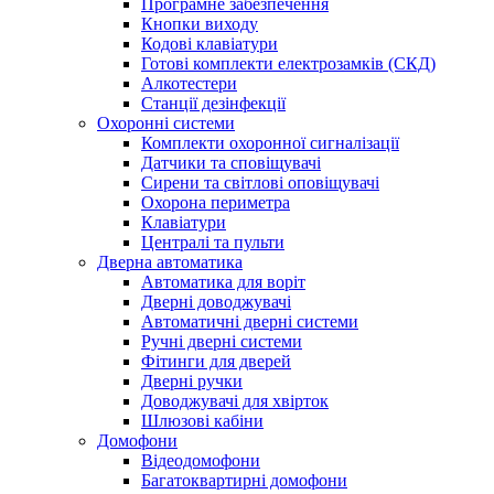
Програмне забезпечення
Кнопки виходу
Кодові клавіатури
Готові комплекти електрозамків (СКД)
Алкотестери
Станції дезінфекції
Охоронні системи
Комплекти охоронної сигналізації
Датчики та сповіщувачі
Сирени та світлові оповіщувачі
Охорона периметра
Клавіатури
Централі та пульти
Дверна автоматика
Автоматика для воріт
Дверні доводжувачі
Автоматичні дверні системи
Ручні дверні системи
Фітинги для дверей
Дверні ручки
Доводжувачі для хвірток
Шлюзові кабіни
Домофони
Відеодомофони
Багатоквартирні домофони