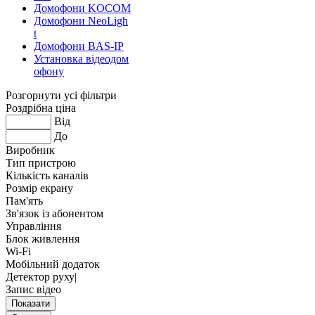
Домофони KOCOM
Домофони NeoLigh
t
Домофони BAS-IP
Установка відеодом
офону
Розгорнути усі фільтри
Роздрібна ціна
Від
До
Виробник
Тип пристрою
Кількість каналів
Розмір екрану
Пам'ять
Зв'язок із абонентом
Управління
Блок живлення
Wi-Fi
Мобільний додаток
Детектор руху|
Запис відео