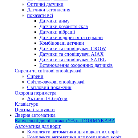
Оптичні датчики
Датчики затоплення
показати всі
Датчики диму
Датчики розбиття скла
Датчики вібрації
Датчики відкриття та геркони
Комбіновані датчики
Датчики та сповіщувачі CROW
Датчики та сповіщувачі AJAX
Датчики та сповіщувачі SATEL
Встановлення охоронних датчиків
Сирени та світлові оповіщувачі
Сирени
Світло-звукові оповіщувачі
Світловий покажчик
Охорона периметра
Активні ІЧ-бар'єри
Клавіатури
Централі та пульти
Дверна автоматика
Карусельні двері
знижка 5%
на DORMAKABA
Автоматика для воріт
Комплекти автоматики для відкатних воріт
Комплекти автоматики для розпашних воріт