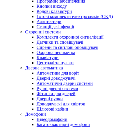
Програмне забезпечення
Кнопки виходу
Кодові клавіатури
Готові комплекти електрозамків (СКД)
Алкотестери
Станції дезінфекції
Охоронні системи
Комплекти охоронної сигналізації
Датчики та сповіщувачі
Сирени та світлові оповіщувачі
Охорона периметра
Клавіатури
Централі та пульти
Дверна автоматика
Автоматика для воріт
Дверні доводжувачі
Автоматичні дверні системи
Ручні дверні системи
Фітинги для дверей
Дверні ручки
Доводжувачі для хвірток
Шлюзові кабіни
Домофони
Відеодомофони
Багатоквартирні домофони