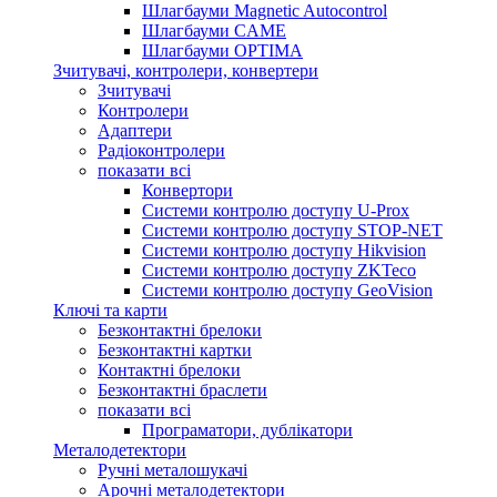
Шлагбауми Magnetic Autocontrol
Шлагбауми CAME
Шлагбауми OPTIMA
Зчитувачі, контролери, конвертери
Зчитувачі
Контролери
Адаптери
Радіоконтролери
показати всі
Конвертори
Системи контролю доступу U-Prox
Системи контролю доступу STOP-NET
Системи контролю доступу Hikvision
Системи контролю доступу ZKTeco
Системи контролю доступу GeoVision
Ключі та карти
Безконтактні брелоки
Безконтактні картки
Контактні брелоки
Безконтактні браслети
показати всі
Програматори, дублікатори
Металодетектори
Ручні металошукачі
Арочні металодетектори