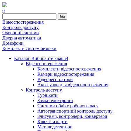
0
Go
Відеоспостереження
Контроль доступу
Охоронні системи
Дверна автоматика
Домофони
Комплекти систем безпеки
Каталог
Вибирайте краще!
Відеоспостереження
Комплекти відеоспостереження
Камери відеоспостереження
Відеореєстратори
Аксесуари для відеоспостереження
Контроль доступу
Турнікети
Замки електронні
Системи обліку робочого часу
Автотранспортний контроль доступу
Зчитувачі, контролери, конвертери
Ключі та карти
Металодетектори