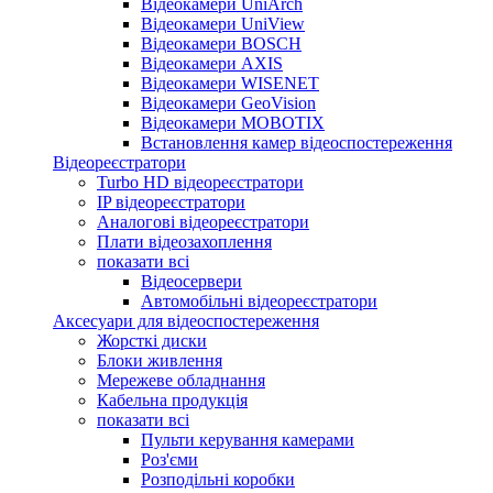
Відеокамери UniArch
Відеокамери UniView
Відеокамери BOSCH
Відеокамери AXIS
Відеокамери WISENET
Відеокамери GeoVision
Відеокамери MOBOTIX
Встановлення камер відеоспостереження
Відеореєстратори
Turbo HD відеореєстратори
IP відеореєстратори
Аналогові відеореєстратори
Плати відеозахоплення
показати всі
Відеосервери
Автомобільні відеореєстратори
Аксесуари для відеоспостереження
Жорсткі диски
Блоки живлення
Мережеве обладнання
Кабельна продукція
показати всі
Пульти керування камерами
Роз'єми
Розподільні коробки