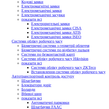
Кодові замки
Електромагнітні замки
Електромеханічні замки
Електромеханічні засувки
показати всі
Електроригельні замки
Електромеханічні замки CISA
Електромеханічні замки ATIS
Електромеханічні замки ISEO
Системи обліку робочого часу
Біометричні системи з геометрії обличчя
Біометричні системи по відбитку пальця
Системи по безконтактній карті
Системи обліку робочого часу Hikvision
показати всі
Системи обліку робочого часу ZKTeco
Встановлення системи обліку робочого часу
Автотранспортний контроль доступу
Шлагбауми
Блокіратори доріг
Боларди
Вбивці шин
показати всі
Автоматичні парковки
Шлагбауми FAAC