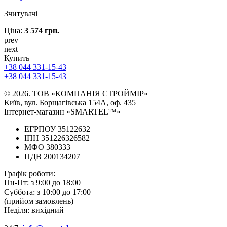
Зчитувачі
Ціна:
3 574 грн.
prev
next
Купить
+38 044 331-15-43
+38 044 331-15-43
© 2026. ТОВ «КОМПАНІЯ СТРОЙМІР»
Київ, вул. Борщагівська 154А, оф. 435
Інтернет-магазин «SMARTEL™»
ЕГРПОУ 35122632
ІПН 351226326582
МФО 380333
ПДВ 200134207
Графік роботи:
Пн-Пт:
з 9:00 до 18:00
Суббота:
з 10:00 до 17:00
(прийом замовлень)
Неділя:
вихідний