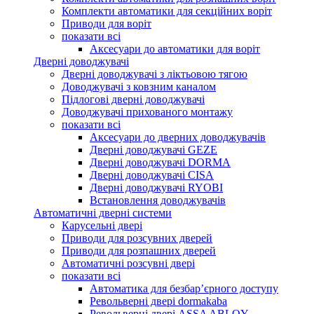
Комплекти автоматики для секційних воріт
Приводи для воріт
показати всі
Аксесуари до автоматики для воріт
Дверні доводжувачі
Дверні доводжувачі з ліктьовою тягою
Доводжувачі з ковзним каналом
Підлогові дверні доводжувачі
Доводжувачі прихованого монтажу
показати всі
Аксесуари до дверних доводжувачів
Дверні доводжувачі GEZE
Дверні доводжувачі DORMA
Дверні доводжувачі CISA
Дверні доводжувачі RYOBI
Встановлення доводжувачів
Автоматичні дверні системи
Карусельні двері
Приводи для розсувних дверей
Приводи для розпашних дверей
Автоматичні розсувні двері
показати всі
Автоматика для безбар’єрного доступу
Револьверні двері dormakaba
Револьверні двері ASSA ABLOY