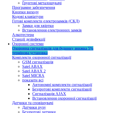
Ґрунтові металошукачі
Програмне забезпечення
Кнопки виходу
Кодові клавіатури
Готові комплекти електрозамків (СКД)
Замки для хвіртки
Встановлення електронних замків
Алкотестери
Станції дезінфекції
Охоронні системи
Охоронна сигналізація для будинку
знижка 5%
термінова установка
Комплекти охоронної сигналізації
GSM сигналізація
Satel ABAX
Satel ABAX 2
Satel MICRA
показати всі
Автономні комплекти сигналізації
Бездротові комплекти сигналізації
Сигналізація AJAX
Встановлення охоронної сигналізації
Датчики та сповіщувачі
Датчики руху
Бездротові датчики