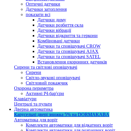
Оптичні датчики
Датчики затоплення
показати всі
Датчики диму
Датчики розбиття скла
Датчики вібрації
Датчики відкриття та геркони
Комбіновані датчики
Датчики та сповіщувачі CROW
Датчики та сповіщувачі AJAX
Датчики та сповіщувачі SATEL
Встановлення охоронних датчиків
Сирени та світлові оповіщувачі
Сирени
Світло-звукові оповіщувачі
Світловий покажчик
Охорона периметра
Активні ІЧ-бар'єри
Клавіатури
Централі та пульти
Дверна автоматика
Карусельні двері
знижка 5%
на DORMAKABA
Автоматика для воріт
Комплекти автоматики для відкатних воріт
Комплекти автоматики для розпашних воріт