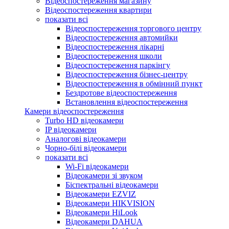
Відеоспостереження магазину
Відеоспостереження квартири
показати всі
Відеоспостереження торгового центру
Відеоспостереження автомийки
Відеоспостереження лікарні
Відеоспостереження школи
Відеоспостереження паркінгу
Відеоспостереження бізнес-центру
Відеоспостереження в обмінний пункт
Бездротове відеоспостереження
Встановлення відеоспостереження
Камери відеоспостереження
Turbo HD відеокамери
IP відеокамери
Аналогові відеокамери
Чорно-білі відеокамери
показати всі
Wi-Fi відеокамери
Відеокамери зі звуком
Біспектральні відеокамери
Відеокамери EZVIZ
Відеокамери HIKVISION
Відеокамери HiLook
Відеокамери DAHUA