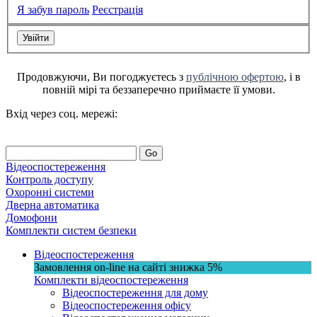
Я забув пароль
Реєстрація
Продовжуючи, Ви погоджуєтесь з
публічною офертою
, і в
повній мірі та беззаперечно приймаєте її умови.
Вхід через соц. мережі:
Go
Відеоспостереження
Контроль доступу
Охоронні системи
Дверна автоматика
Домофони
Комплекти систем безпеки
Відеоспостереження
Замовлення on-line на сайті
знижка
5%
Комплекти відеоспостереження
Відеоспостереження для дому
Відеоспостереження офісу