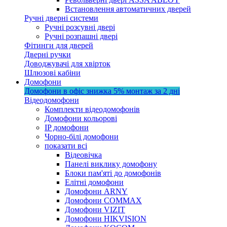
Встановлення автоматичних дверей
Ручні дверні системи
Ручні розсувні двері
Ручні розпашні двері
Фітинги для дверей
Дверні ручки
Доводжувачі для хвірток
Шлюзові кабіни
Домофони
Домофони в офіс
знижка 5%
монтаж за 2 дні
Відеодомофони
Комплекти відеодомофонів
Домофони кольорові
IP домофони
Чорно-білі домофони
показати всі
Відеовічка
Панелі виклику домофону
Блоки пам'яті до домофонів
Елітні домофони
Домофони ARNY
Домофони COMMAX
Домофони VIZIT
Домофони HIKVISION