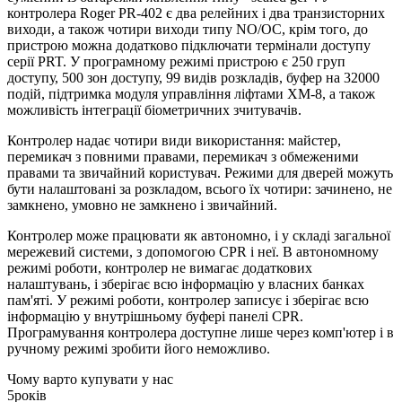
контролера Roger PR-402 є два релейних і два транзисторних
виходи, а також чотири виходи типу NO/OC, крім того, до
пристрою можна додатково підключати термінали доступу
серії PRT. У програмному режимі пристрою є 250 груп
доступу, 500 зон доступу, 99 видів розкладів, буфер на 32000
подій, підтримка модуля управління ліфтами XM-8, а також
можливість інтеграції біометричних зчитувачів.
Контролер надає чотири види використання: майстер,
перемикач з повними правами, перемикач з обмеженими
правами та звичайний користувач. Режими для дверей можуть
бути налаштовані за розкладом, всього їх чотири: зачинено, не
замкнено, умовно не замкнено і звичайний.
Контролер може працювати як автономно, і у складі загальної
мережевий системи, з допомогою CPR і неї. В автономному
режимі роботи, контролер не вимагає додаткових
налаштувань, і зберігає всю інформацію у власних банках
пам'яті. У режимі роботи, контролер записує і зберігає всю
інформацію у внутрішньому буфері панелі CPR.
Програмування контролера доступне лише через комп'ютер і в
ручному режимі зробити його неможливо.
Чому варто купувати у нас
5
років