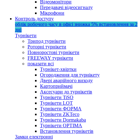
Відеомонітори
Передавачі відеосигналу
Мікрофони
Контроль доступу
облік робочого часу в офісі
знижка 5%
встановлення за 2
дні
Турнікети
Трипод турнікети
Роторні турнікети
Повноростові турнікети
FREEWAY турнікети
показати всі
Турнікет-хвіртки
Огородження для турнікету
Двері аварійного виходу
Картоприймачі
Аксесуари до турнікетів
Турнікети TiSO
Турнікети LOT
Турнікети ФОРМА
Турнікети ZKTeco
Турнікети Dormakaba
Турнікети OPTIMA
Встановлення турнікетів
Замки електронні