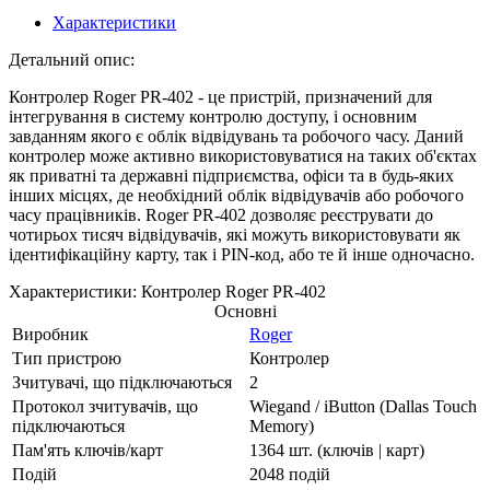
Характеристики
Детальний опис:
Контролер Roger PR-402 - це пристрій, призначений для
інтегрування в систему контролю доступу, і основним
завданням якого є облік відвідувань та робочого часу. Даний
контролер може активно використовуватися на таких об'єктах
як приватні та державні підприємства, офіси та в будь-яких
інших місцях, де необхідний облік відвідувачів або робочого
часу працівників. Roger PR-402 дозволяє реєструвати до
чотирьох тисяч відвідувачів, які можуть використовувати як
ідентифікаційну карту, так і PIN-код, або те й інше одночасно.
Характеристики: Контролер Roger PR-402
Основні
Виробник
Roger
Тип пристрою
Контролер
Зчитувачі, що підключаються
2
Протокол зчитувачів, що
Wiegand / iButton (Dallas Touch
підключаються
Memory)
Пам'ять ключів/карт
1364 шт. (ключів | карт)
Подій
2048 подій