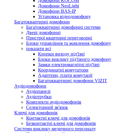
Домофони KOCOM
Домофони NeoLight
Домофони BAS-IP
Установка відеодомофону
Багатоквартирні домофони
Багатоквартирні домофонні системи
Двері домофонні
Пристрої квартирні переговорні
Блоки управління та живлення домофону
показати всі
Кнопки виходу під'їзні
Блоки виклику під'їзного домофону
Замки електромагнітні під'їзні
Координатні комутатори
Адаптери, плати комутації
Багатоквартирні домофони VIZIT
Аудіодомофони
Аудіопанелі
Аудіотрубки
Комплекти аудіодомофонів
Селекторний зв'язок
Ключі для домофонів
Контактні ключі для домофонів
Безконтактні ключі для домофонів
Системи виклику медичного персоналу