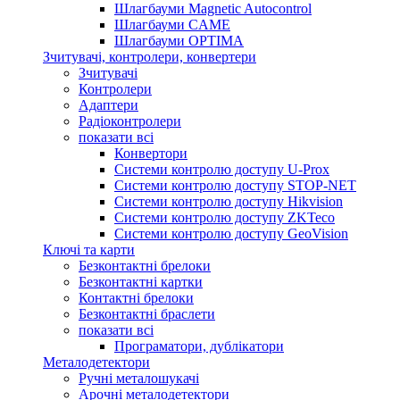
Шлагбауми Magnetic Autocontrol
Шлагбауми CAME
Шлагбауми OPTIMA
Зчитувачі, контролери, конвертери
Зчитувачі
Контролери
Адаптери
Радіоконтролери
показати всі
Конвертори
Системи контролю доступу U-Prox
Системи контролю доступу STOP-NET
Системи контролю доступу Hikvision
Системи контролю доступу ZKTeco
Системи контролю доступу GeoVision
Ключі та карти
Безконтактні брелоки
Безконтактні картки
Контактні брелоки
Безконтактні браслети
показати всі
Програматори, дублікатори
Металодетектори
Ручні металошукачі
Арочні металодетектори