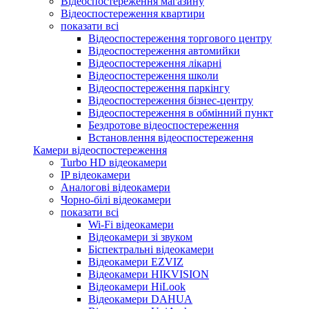
Відеоспостереження магазину
Відеоспостереження квартири
показати всі
Відеоспостереження торгового центру
Відеоспостереження автомийки
Відеоспостереження лікарні
Відеоспостереження школи
Відеоспостереження паркінгу
Відеоспостереження бізнес-центру
Відеоспостереження в обмінний пункт
Бездротове відеоспостереження
Встановлення відеоспостереження
Камери відеоспостереження
Turbo HD відеокамери
IP відеокамери
Аналогові відеокамери
Чорно-білі відеокамери
показати всі
Wi-Fi відеокамери
Відеокамери зі звуком
Біспектральні відеокамери
Відеокамери EZVIZ
Відеокамери HIKVISION
Відеокамери HiLook
Відеокамери DAHUA