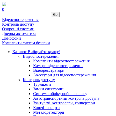
0
Go
Відеоспостереження
Контроль доступу
Охоронні системи
Дверна автоматика
Домофони
Комплекти систем безпеки
Каталог
Вибирайте краще!
Відеоспостереження
Комплекти відеоспостереження
Камери відеоспостереження
Відеореєстратори
Аксесуари для відеоспостереження
Контроль доступу
Турнікети
Замки електронні
Системи обліку робочого часу
Автотранспортний контроль доступу
Зчитувачі, контролери, конвертери
Ключі та карти
Металодетектори