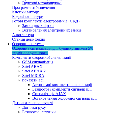
Ґрунтові металошукачі
Програмне забезпечення
Кнопки виходу
Кодові клавіатури
Готові комплекти електрозамків (СКД)
Замки для хвіртки
Встановлення електронних замків
Алкотестери
Станції дезінфекції
Охоронні системи
Охоронна сигналізація для будинку
знижка 5%
термінова установка
Комплекти охоронної сигналізації
GSM сигналізація
Satel ABAX
Satel ABAX 2
Satel MICRA
показати всі
Автономні комплекти сигналізації
Бездротові комплекти сигналізації
Сигналізація AJAX
Встановлення охоронної сигналізації
Датчики та сповіщувачі
Датчики руху
Бездротові датчики