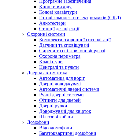
Програмне забезпечення
Кнопки виходу
Кодові клавіатури
Готові комплекти електрозамків (СКД)
Алкотестери
Станції дезінфекції
Охоронні системи
Комплекти охоронної сигналізації
Датчики та сповіщувачі
Сирени та світлові оповіщувачі
Охорона периметра
Клавіатури
Централі та пульти
Дверна автоматика
Автоматика для воріт
Дверні доводжувачі
Автоматичні дверні системи
Ручні дверні системи
Фітинги для дверей
Дверні ручки
Доводжувачі для хвірток
Шлюзові кабіни
Домофони
Відеодомофони
Багатоквартирні домофони