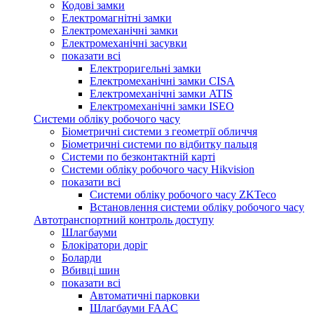
Кодові замки
Електромагнітні замки
Електромеханічні замки
Електромеханічні засувки
показати всі
Електроригельні замки
Електромеханічні замки CISA
Електромеханічні замки ATIS
Електромеханічні замки ISEO
Системи обліку робочого часу
Біометричні системи з геометрії обличчя
Біометричні системи по відбитку пальця
Системи по безконтактній карті
Системи обліку робочого часу Hikvision
показати всі
Системи обліку робочого часу ZKTeco
Встановлення системи обліку робочого часу
Автотранспортний контроль доступу
Шлагбауми
Блокіратори доріг
Боларди
Вбивці шин
показати всі
Автоматичні парковки
Шлагбауми FAAC