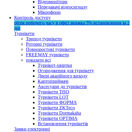
Відеомонітори
Передавачі відеосигналу
Мікрофони
Контроль доступу
облік робочого часу в офісі
знижка 5%
встановлення за 2
дні
Турнікети
Трипод турнікети
Роторні турнікети
Повноростові турнікети
FREEWAY турнікети
показати всі
Турнікет-хвіртки
Огородження для турнікету
Двері аварійного виходу
Картоприймачі
Аксесуари до турнікетів
Турнікети TiSO
Турнікети LOT
Турнікети ФОРМА
Турнікети ZKTeco
Турнікети Dormakaba
Турнікети OPTIMA
Встановлення турнікетів
Замки електронні