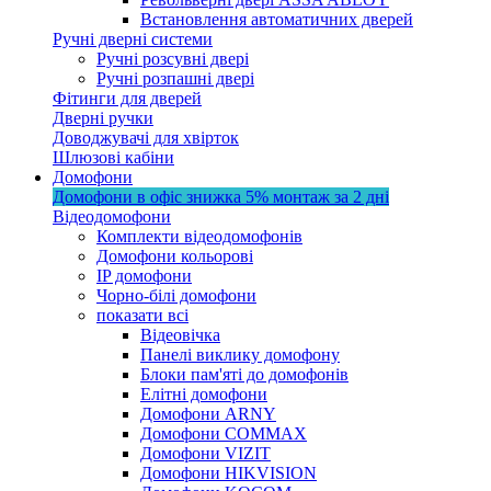
Встановлення автоматичних дверей
Ручні дверні системи
Ручні розсувні двері
Ручні розпашні двері
Фітинги для дверей
Дверні ручки
Доводжувачі для хвірток
Шлюзові кабіни
Домофони
Домофони в офіс
знижка 5%
монтаж за 2 дні
Відеодомофони
Комплекти відеодомофонів
Домофони кольорові
IP домофони
Чорно-білі домофони
показати всі
Відеовічка
Панелі виклику домофону
Блоки пам'яті до домофонів
Елітні домофони
Домофони ARNY
Домофони COMMAX
Домофони VIZIT
Домофони HIKVISION