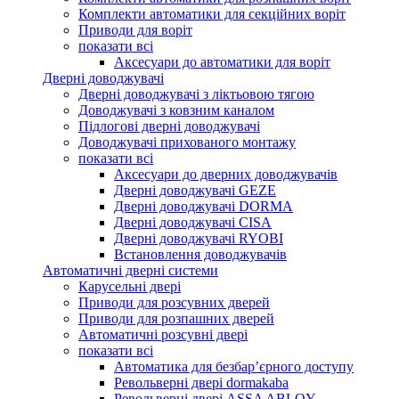
Комплекти автоматики для секційних воріт
Приводи для воріт
показати всі
Аксесуари до автоматики для воріт
Дверні доводжувачі
Дверні доводжувачі з ліктьовою тягою
Доводжувачі з ковзним каналом
Підлогові дверні доводжувачі
Доводжувачі прихованого монтажу
показати всі
Аксесуари до дверних доводжувачів
Дверні доводжувачі GEZE
Дверні доводжувачі DORMA
Дверні доводжувачі CISA
Дверні доводжувачі RYOBI
Встановлення доводжувачів
Автоматичні дверні системи
Карусельні двері
Приводи для розсувних дверей
Приводи для розпашних дверей
Автоматичні розсувні двері
показати всі
Автоматика для безбар’єрного доступу
Револьверні двері dormakaba
Револьверні двері ASSA ABLOY