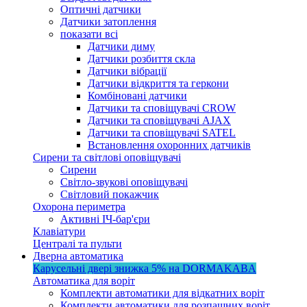
Оптичні датчики
Датчики затоплення
показати всі
Датчики диму
Датчики розбиття скла
Датчики вібрації
Датчики відкриття та геркони
Комбіновані датчики
Датчики та сповіщувачі CROW
Датчики та сповіщувачі AJAX
Датчики та сповіщувачі SATEL
Встановлення охоронних датчиків
Сирени та світлові оповіщувачі
Сирени
Світло-звукові оповіщувачі
Світловий покажчик
Охорона периметра
Активні ІЧ-бар'єри
Клавіатури
Централі та пульти
Дверна автоматика
Карусельні двері
знижка 5%
на DORMAKABA
Автоматика для воріт
Комплекти автоматики для відкатних воріт
Комплекти автоматики для розпашних воріт