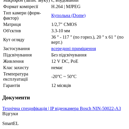
Мікрофон (запис звуку)
є, вбудований
Формат компресії
H.264 | MJPEG
Тип камери (форм-
Купольна (Dome)
фактор)
Матриця
1/2,7" CMOS
Об'єктив
3.3-10 мм
36 ° - 117 ° (по гориз.), 20 ° х 61 ° (по
Кут огляду
верт.)
Застосування
всередині приміщення
Підсвічування
Без підсвічування
Живлення
12 V DC, PoE
Клас захисту
немає
Температура
-20°C ~ 50°C
експлуатації
Гарантія
12 місяців
Документи
Технічна специфікація | IP відеокамера Bosch NIN-50022-A3
Відгуки
SmartEL