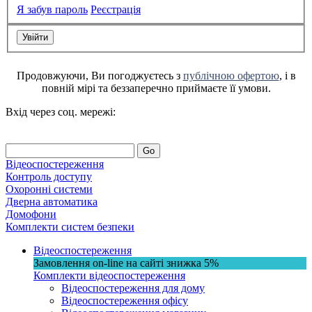
Я забув пароль
Реєстрація
Продовжуючи, Ви погоджуєтесь з
публічною офертою
, і в
повній мірі та беззаперечно приймаєте її умови.
Вхід через соц. мережі:
Go
Відеоспостереження
Контроль доступу
Охоронні системи
Дверна автоматика
Домофони
Комплекти систем безпеки
Відеоспостереження
Замовлення on-line на сайті
знижка
5%
Комплекти відеоспостереження
Відеоспостереження для дому
Відеоспостереження офісу