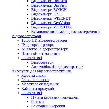
Відеокамери UniArch
Відеокамери UniView
Відеокамери BOSCH
Відеокамери AXIS
Відеокамери WISENET
Відеокамери GeoVision
Відеокамери MOBOTIX
Встановлення камер відеоспостереження
Відеореєстратори
Turbo HD відеореєстратори
IP відеореєстратори
Аналогові відеореєстратори
Плати відеозахоплення
показати всі
Відеосервери
Автомобільні відеореєстратори
Аксесуари для відеоспостереження
Жорсткі диски
Блоки живлення
Мережеве обладнання
Кабельна продукція
показати всі
Пульти керування камерами
Роз'єми
Розподільні коробки