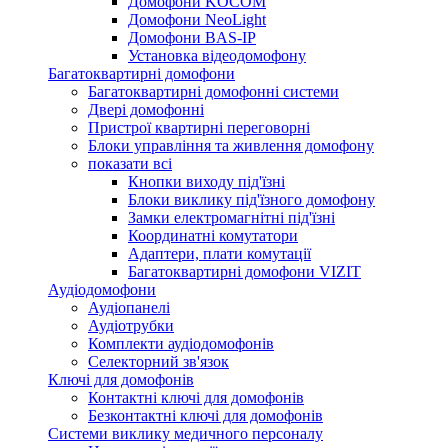
Домофони KOCOM
Домофони NeoLight
Домофони BAS-IP
Установка відеодомофону
Багатоквартирні домофони
Багатоквартирні домофонні системи
Двері домофонні
Пристрої квартирні переговорні
Блоки управління та живлення домофону
показати всі
Кнопки виходу під'їзні
Блоки виклику під'їзного домофону
Замки електромагнітні під'їзні
Координатні комутатори
Адаптери, плати комутації
Багатоквартирні домофони VIZIT
Аудіодомофони
Аудіопанелі
Аудіотрубки
Комплекти аудіодомофонів
Селекторний зв'язок
Ключі для домофонів
Контактні ключі для домофонів
Безконтактні ключі для домофонів
Системи виклику медичного персоналу