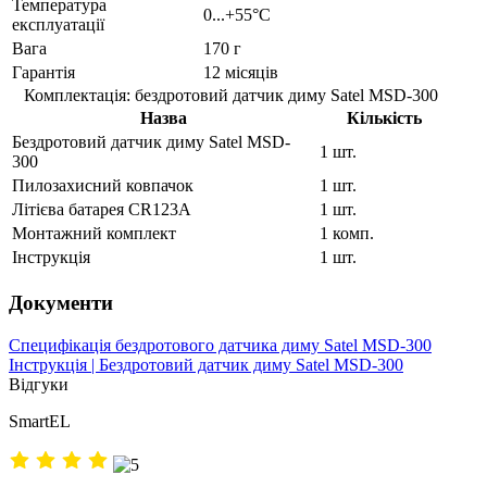
Температура
0...+55°C
експлуатації
Вага
170 г
Гарантія
12 місяців
Комплектація: бездротовий датчик диму Satel MSD-300
Назва
Кількість
Бездротовий датчик диму Satel MSD-
1 шт.
300
Пилозахисний ковпачок
1 шт.
Літієва батарея CR123A
1 шт.
Монтажний комплект
1 комп.
Інструкція
1 шт.
Документи
Специфікація бездротового датчика диму Satel MSD-300
Інструкція | Бездротовий датчик диму Satel MSD-300
Відгуки
SmartEL