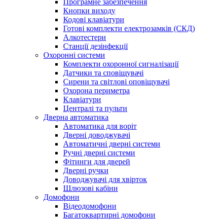
Програмне забезпечення
Кнопки виходу
Кодові клавіатури
Готові комплекти електрозамків (СКД)
Алкотестери
Станції дезінфекції
Охоронні системи
Комплекти охоронної сигналізації
Датчики та сповіщувачі
Сирени та світлові оповіщувачі
Охорона периметра
Клавіатури
Централі та пульти
Дверна автоматика
Автоматика для воріт
Дверні доводжувачі
Автоматичні дверні системи
Ручні дверні системи
Фітинги для дверей
Дверні ручки
Доводжувачі для хвірток
Шлюзові кабіни
Домофони
Відеодомофони
Багатоквартирні домофони