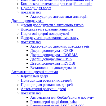
Комплекти автоматики для секційних воріт
Приводи для воріт
показати всі
Аксесуари до автоматики для воріт
Дверні доводжувачі
Дверні доводжувачі з ліктьовою тягою
Доводжувачі з ковзним каналом
Підлогові дверні доводжувачі
Доводжувачі прихованого монтажу
показати всі
Аксесуари до дверних доводжувачів
Дверні доводжувачі GEZE
Дверні доводжувачі DORMA
Дверні доводжувачі CISA
Дверні доводжувачі RYOBI
Встановлення доводжувачів
Автоматичні дверні системи
Карусельні двері
Приводи для розсувних дверей
Приводи для розпашних дверей
Автоматичні розсувні двері
показати всі
Автоматика для безбар’єрного доступу
Револьверні двері dormakaba
Револьверні двері ASSA ABLOY