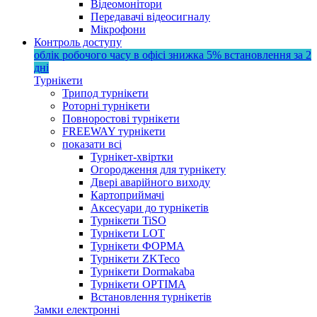
Відеомонітори
Передавачі відеосигналу
Мікрофони
Контроль доступу
облік робочого часу в офісі
знижка 5%
встановлення за 2
дні
Турнікети
Трипод турнікети
Роторні турнікети
Повноростові турнікети
FREEWAY турнікети
показати всі
Турнікет-хвіртки
Огородження для турнікету
Двері аварійного виходу
Картоприймачі
Аксесуари до турнікетів
Турнікети TiSO
Турнікети LOT
Турнікети ФОРМА
Турнікети ZKTeco
Турнікети Dormakaba
Турнікети OPTIMA
Встановлення турнікетів
Замки електронні