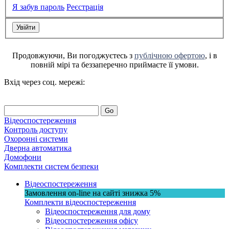
Я забув пароль
Реєстрація
Продовжуючи, Ви погоджуєтесь з
публічною офертою
, і в
повній мірі та беззаперечно приймаєте її умови.
Вхід через соц. мережі:
Go
Відеоспостереження
Контроль доступу
Охоронні системи
Дверна автоматика
Домофони
Комплекти систем безпеки
Відеоспостереження
Замовлення on-line на сайті
знижка
5%
Комплекти відеоспостереження
Відеоспостереження для дому
Відеоспостереження офісу