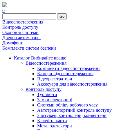
0
Go
Відеоспостереження
Контроль доступу
Охоронні системи
Дверна автоматика
Домофони
Комплекти систем безпеки
Каталог
Вибирайте краще!
Відеоспостереження
Комплекти відеоспостереження
Камери відеоспостереження
Відеореєстратори
Аксесуари для відеоспостереження
Контроль доступу
Турнікети
Замки електронні
Системи обліку робочого часу
Автотранспортний контроль доступу
Зчитувачі, контролери, конвертери
Ключі та карти
Металодетектори