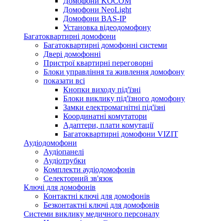
Домофони KOCOM
Домофони NeoLight
Домофони BAS-IP
Установка відеодомофону
Багатоквартирні домофони
Багатоквартирні домофонні системи
Двері домофонні
Пристрої квартирні переговорні
Блоки управління та живлення домофону
показати всі
Кнопки виходу під'їзні
Блоки виклику під'їзного домофону
Замки електромагнітні під'їзні
Координатні комутатори
Адаптери, плати комутації
Багатоквартирні домофони VIZIT
Аудіодомофони
Аудіопанелі
Аудіотрубки
Комплекти аудіодомофонів
Селекторний зв'язок
Ключі для домофонів
Контактні ключі для домофонів
Безконтактні ключі для домофонів
Системи виклику медичного персоналу