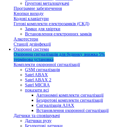
Ґрунтові металошукачі
Програмне забезпечення
Кнопки виходу
Кодові клавіатури
Готові комплекти електрозамків (СКД)
Замки для хвіртки
Встановлення електронних замків
Алкотестери
Станції дезінфекції
Охоронні системи
Охоронна сигналізація для будинку
знижка 5%
термінова установка
Комплекти охоронної сигналізації
GSM сигналізація
Satel ABAX
Satel ABAX 2
Satel MICRA
показати всі
Автономні комплекти сигналізації
Бездротові комплекти сигналізації
Сигналізація AJAX
Встановлення охоронної сигналізації
Датчики та сповіщувачі
Датчики руху
Бездротові датчики