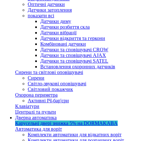
Оптичні датчики
Датчики затоплення
показати всі
Датчики диму
Датчики розбиття скла
Датчики вібрації
Датчики відкриття та геркони
Комбіновані датчики
Датчики та сповіщувачі CROW
Датчики та сповіщувачі AJAX
Датчики та сповіщувачі SATEL
Встановлення охоронних датчиків
Сирени та світлові оповіщувачі
Сирени
Світло-звукові оповіщувачі
Світловий покажчик
Охорона периметра
Активні ІЧ-бар'єри
Клавіатури
Централі та пульти
Дверна автоматика
Карусельні двері
знижка 5%
на DORMAKABA
Автоматика для воріт
Комплекти автоматики для відкатних воріт
Комплекти автоматики для розпашних воріт