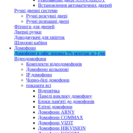
Встановлення автоматичних дверей
Ручні дверні системи
Ручні розсувні двері
Ручні розпашні двері
Фітинги для дверей
Дверні ручки
Доводжувачі для хвірток
Шлюзові кабіни
Домофони
Домофони в офіс
знижка 5%
монтаж за 2 дні
Відеодомофони
Комплекти відеодомофонів
Домофони кольорові
IP домофони
Чорно-білі домофони
показати всі
Відеовічка
Панелі виклику домофону
Блоки пам'яті до домофонів
Елітні домофони
Домофони ARNY
Домофони COMMAX
Домофони VIZIT
Домофони HIKVISION