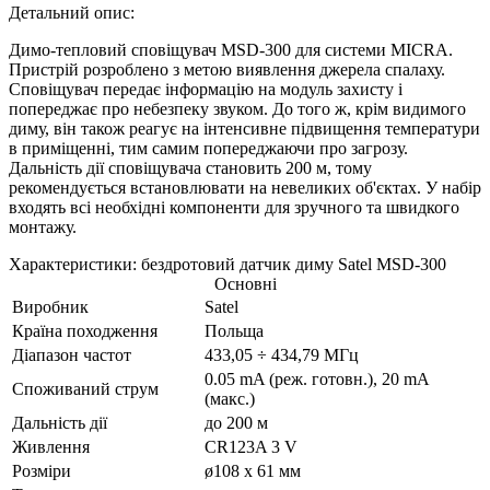
Детальний опис:
Димо-тепловий сповіщувач MSD-300 для системи MICRA.
Пристрій розроблено з метою виявлення джерела спалаху.
Сповіщувач передає інформацію на модуль захисту і
попереджає про небезпеку звуком. До того ж, крім видимого
диму, він також реагує на інтенсивне підвищення температури
в приміщенні, тим самим попереджаючи про загрозу.
Дальність дії сповіщувача становить 200 м, тому
рекомендується встановлювати на невеликих об'єктах. У набір
входять всі необхідні компоненти для зручного та швидкого
монтажу.
Характеристики: бездротовий датчик диму Satel MSD-300
Основні
Виробник
Satel
Країна походження
Польща
Діапазон частот
433,05 ÷ 434,79 МГц
0.05 mA (реж. готовн.), 20 mA
Споживаний струм
(макс.)
Дальність дії
до 200 м
Живлення
CR123A 3 V
Розміри
ø108 x 61 мм