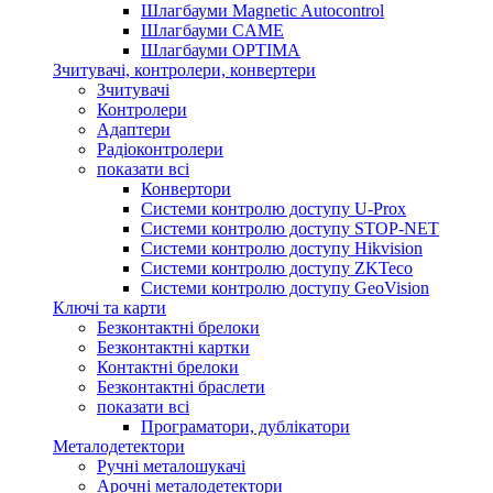
Шлагбауми Magnetic Autocontrol
Шлагбауми CAME
Шлагбауми OPTIMA
Зчитувачі, контролери, конвертери
Зчитувачі
Контролери
Адаптери
Радіоконтролери
показати всі
Конвертори
Системи контролю доступу U-Prox
Системи контролю доступу STOP-NET
Системи контролю доступу Hikvision
Системи контролю доступу ZKTeco
Системи контролю доступу GeoVision
Ключі та карти
Безконтактні брелоки
Безконтактні картки
Контактні брелоки
Безконтактні браслети
показати всі
Програматори, дублікатори
Металодетектори
Ручні металошукачі
Арочні металодетектори