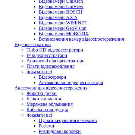
Відеокамери UniArch
Відеокамери UniView
Відеокамери BOSCH
Відеокамери AXIS
Відеокамери WISENET
Відеокамери GeoVision
Відеокамери MOBOTIX
Встановлення камер відеоспостереження
Відеореєстратори
Turbo HD відеореєстратори
IP відеореєстратори
Аналогові відеореєстратори
Плати відеозахоплення
показати всі
Відеосервери
Автомобільні відеореєстратори
Аксесуари для відеоспостереження
Жорсткі диски
Блоки живлення
Мережеве обладнання
Кабельна продукція
показати всі
Пульти керування камерами
Роз'єми
Розподільні коробки