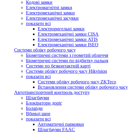
Кодові замки
Електромагнітні замки
Електромеханічні замки
Електромеханічні засувки
показати всі
Електроригельні замки
Електромеханічні замки CISA
Електромеханічні замки ATIS
Електромеханічні замки ISEO
Системи обліку робочого часу
Біометричні системи з геометрії обличчя
Біометричні системи по відбитку пальця
Системи по безконтактній карті
Системи обліку робочого часу Hikvision
показати всі
Системи обліку робочого часу ZKTeco
Встановлення системи обліку робочого часу
Автотранспортний контроль доступу
Шлагбауми
Блокіратори доріг
Боларди
Вбивці шин
показати всі
Автоматичні парковки
Шлагбауми FAAC