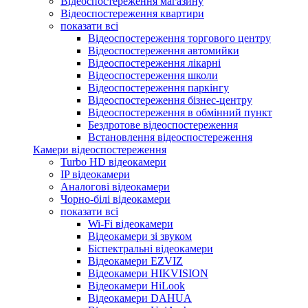
Відеоспостереження магазину
Відеоспостереження квартири
показати всі
Відеоспостереження торгового центру
Відеоспостереження автомийки
Відеоспостереження лікарні
Відеоспостереження школи
Відеоспостереження паркінгу
Відеоспостереження бізнес-центру
Відеоспостереження в обмінний пункт
Бездротове відеоспостереження
Встановлення відеоспостереження
Камери відеоспостереження
Turbo HD відеокамери
IP відеокамери
Аналогові відеокамери
Чорно-білі відеокамери
показати всі
Wi-Fi відеокамери
Відеокамери зі звуком
Біспектральні відеокамери
Відеокамери EZVIZ
Відеокамери HIKVISION
Відеокамери HiLook
Відеокамери DAHUA