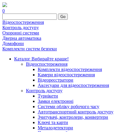
0
Go
Відеоспостереження
Контроль доступу
Охоронні системи
Дверна автоматика
Домофони
Комплекти систем безпеки
Каталог
Вибирайте краще!
Відеоспостереження
Комплекти відеоспостереження
Камери відеоспостереження
Відеореєстратори
Аксесуари для відеоспостереження
Контроль доступу
Турнікети
Замки електронні
Системи обліку робочого часу
Автотранспортний контроль доступу
Зчитувачі, контролери, конвертери
Ключі та карти
Металодетектори