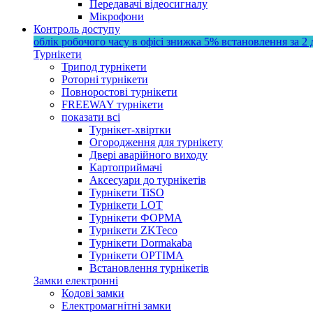
Передавачі відеосигналу
Мікрофони
Контроль доступу
облік робочого часу в офісі
знижка 5%
встановлення за 2 
Турнікети
Трипод турнікети
Роторні турнікети
Повноростові турнікети
FREEWAY турнікети
показати всі
Турнікет-хвіртки
Огородження для турнікету
Двері аварійного виходу
Картоприймачі
Аксесуари до турнікетів
Турнікети TiSO
Турнікети LOT
Турнікети ФОРМА
Турнікети ZKTeco
Турнікети Dormakaba
Турнікети OPTIMA
Встановлення турнікетів
Замки електронні
Кодові замки
Електромагнітні замки