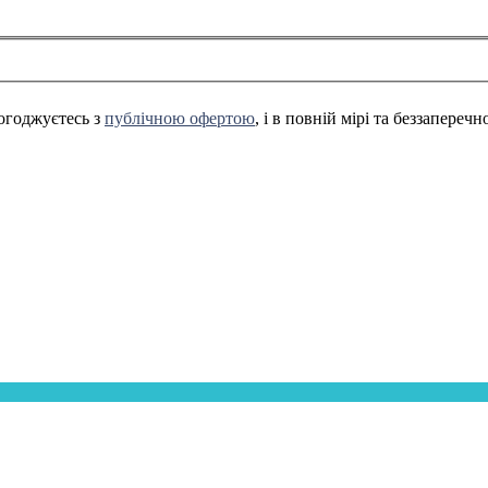
огоджуєтесь з
публічною офертою
, і в повній мірі та беззапереч