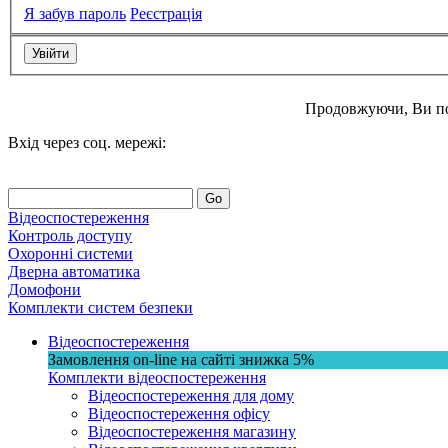
Я забув пароль
Реєстрація
Продовжуючи, Ви п
Вхід через соц. мережі:
Go
Відеоспостереження
Контроль доступу
Охоронні системи
Дверна автоматика
Домофони
Комплекти систем безпеки
Відеоспостереження
Замовлення on-line на сайті
знижка
5%
Комплекти відеоспостереження
Відеоспостереження для дому
Відеоспостереження офісу
Відеоспостереження магазину