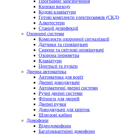
Програмне забезпечення
Кнопки виходу
Кодові клавіатури
Готові комплекти електрозамків (СКД)
Алкотестери
Станції дезінфекції
Охоронні системи
Комплекти охоронної сигналізації
Датчики та сповіщувачі
Сирени та світлові оповіщувачі
Охорона периметра
Клавіатури
Централі та пульти
Дверна автоматика
Автоматика для воріт
Дверні доводжувачі
Автоматичні дверні системи
Ручні дверні системи
Фітинги для дверей
Дверні ручки
Доводжувачі для хвірток
Шлюзові кабіни
Домофони
Відеодомофони
Багатоквартирні домофони