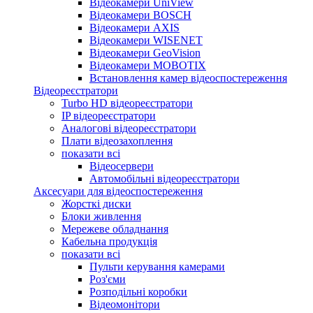
Відеокамери UniView
Відеокамери BOSCH
Відеокамери AXIS
Відеокамери WISENET
Відеокамери GeoVision
Відеокамери MOBOTIX
Встановлення камер відеоспостереження
Відеореєстратори
Turbo HD відеореєстратори
IP відеореєстратори
Аналогові відеореєстратори
Плати відеозахоплення
показати всі
Відеосервери
Автомобільні відеореєстратори
Аксесуари для відеоспостереження
Жорсткі диски
Блоки живлення
Мережеве обладнання
Кабельна продукція
показати всі
Пульти керування камерами
Роз'єми
Розподільні коробки
Відеомонітори