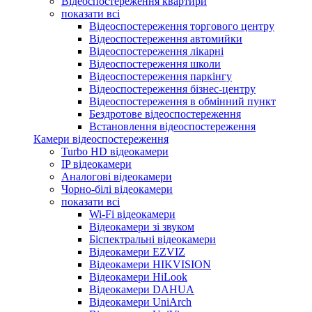
Відеоспостереження квартири
показати всі
Відеоспостереження торгового центру
Відеоспостереження автомийки
Відеоспостереження лікарні
Відеоспостереження школи
Відеоспостереження паркінгу
Відеоспостереження бізнес-центру
Відеоспостереження в обмінний пункт
Бездротове відеоспостереження
Встановлення відеоспостереження
Камери відеоспостереження
Turbo HD відеокамери
IP відеокамери
Аналогові відеокамери
Чорно-білі відеокамери
показати всі
Wi-Fi відеокамери
Відеокамери зі звуком
Біспектральні відеокамери
Відеокамери EZVIZ
Відеокамери HIKVISION
Відеокамери HiLook
Відеокамери DAHUA
Відеокамери UniArch