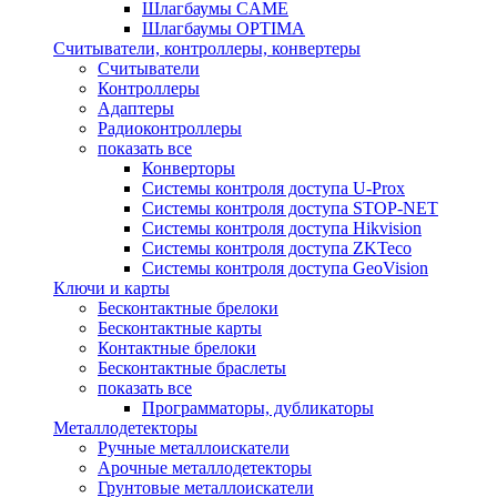
Шлагбаумы CAME
Шлагбаумы OPTIMA
Считыватели, контроллеры, конвертеры
Считыватели
Контроллеры
Адаптеры
Радиоконтроллеры
показать все
Конверторы
Системы контроля доступа U-Prox
Системы контроля доступа STOP-NET
Системы контроля доступа Hikvision
Системы контроля доступа ZKTeco
Системы контроля доступа GeoVision
Ключи и карты
Бесконтактные брелоки
Бесконтактные карты
Контактные брелоки
Бесконтактные браслеты
показать все
Программаторы, дубликаторы
Металлодетекторы
Ручные металлоискатели
Арочные металлодетекторы
Грунтовые металлоискатели