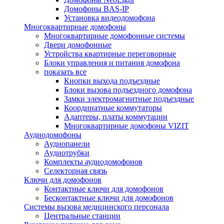
Домофоны BAS-IP
Установка видеодомофона
Многоквартирные домофоны
Многоквартирные домофонные системы
Двери домофонные
Устройства квартирные переговорные
Блоки управления и питания домофона
показать все
Кнопки выхода подъездные
Блоки вызова подъездного домофона
Замки электромагнитные подъездные
Координатные коммутаторы
Адаптеры, платы коммутации
Многоквартирные домофоны VIZIT
Аудиодомофоны
Аудиопанели
Аудиотрубки
Комплекты аудиодомофонов
Селекторная связь
Ключи для домофонов
Контактные ключи для домофонов
Бесконтактные ключи для домофонов
Системы вызова медицинского персонала
Центральные станции