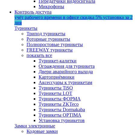
Передатчики видеосигнала
Микрофоны
Контроль доступа
учёт рабочего времени в офисе
скидка 5%
установка за 2
дня
Турникеты
Трипод турникеты
Роторные турникеты
Полноростовые турникеты
FREEWAY турникеты
показать все
Турникет-калитки
Ограждения для турникета
Двери аварийного выхода
Картоприёмники
Аксессуары к турникетам
Турникеты TiSO
Турникеты LOT
Турникеты ФОРМА
Турникеты ZKTeco
Турникеты Dormakaba
Турникеты OPTIMA
Установка турникетов
Замки электронные
Кодовые замки