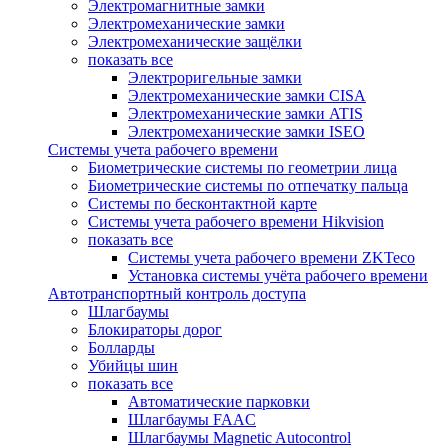
Электромагнитные замки
Электромеханические замки
Электромеханические защёлки
показать все
Электроригельные замки
Электромеханические замки CISA
Электромеханические замки ATIS
Электромеханические замки ISEO
Системы учета рабочего времени
Биометрические системы по геометрии лица
Биометрические системы по отпечатку пальца
Системы по бесконтактной карте
Системы учета рабочего времени Hikvision
показать все
Системы учета рабочего времени ZKTeco
Установка системы учёта рабочего времени
Автотранспортный контроль доступа
Шлагбаумы
Блокираторы дорог
Болларды
Убийцы шин
показать все
Автоматические парковки
Шлагбаумы FAAC
Шлагбаумы Magnetic Autocontrol