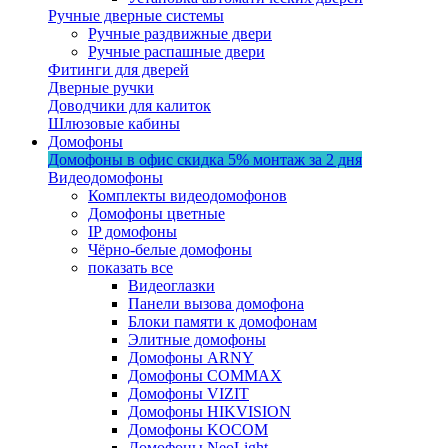
Ручные дверные системы
Ручные раздвижные двери
Ручные распашные двери
Фитинги для дверей
Дверные ручки
Доводчики для калиток
Шлюзовые кабины
Домофоны
Домофоны в офис
скидка 5%
монтаж за 2 дня
Видеодомофоны
Комплекты видеодомофонов
Домофоны цветные
IP домофоны
Чёрно-белые домофоны
показать все
Видеоглазки
Панели вызова домофона
Блоки памяти к домофонам
Элитные домофоны
Домофоны ARNY
Домофоны COMMAX
Домофоны VIZIT
Домофоны HIKVISION
Домофоны KOCOM
Домофоны NeoLight