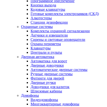
Программное обеспечение
Кнопки выхода
Кодовые клавиатуры
Готовые комплекты электрозамков (СКД)
Алкотестеры
Станции дезинфекции
Охранные системы
Комплекты охранной сигнализации
Датчики и извещатели
Сирены и световые оповещатели
Охрана периметра
Клавиатуры
Централи и пульты
Дверная автоматика
Автоматика для ворот
Дверные доводчики
Автоматические дверные системы
Ручные дверные системы
Фитинги для дверей
Дверные ручки
Доводчики для калиток
Шлюзовые кабины
Домофоны
Видеодомофоны
Многоквартирные домофоны