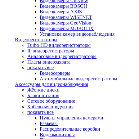
Видеокамеры UniView
Видеокамеры BOSCH
Видеокамеры AXIS
Видеокамеры WISENET
Видеокамеры GeoVision
Видеокамеры MOBOTIX
Установка камер видеонаблюдения
Видеорегистраторы
Turbo HD видеорегистраторы
IP видеорегистраторы
Аналоговые видеорегистраторы
Платы видеозахвата
показать все
Видеосерверы
Автомобильные видеорегистраторы
Аксессуары для видеонаблюдения
Жёсткие диски
Блоки питания
Сетевое оборудование
Кабельная продукция
показать все
Пульты управления камерами
Разъемы
Распределительные коробки
Видеомониторы