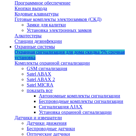
Программное обеспечение
Кнопки выхода
Кодовые клавиатуры
Готовые комплекты электрозамков (СКД)
Замки для калитки
Установка электронных замков
Алкотестеры
Станции дезинфекции
Охранные системы
Охранная сигнализация для дома
скидка 5%
срочная
установка
Комплекты охранной сигнализации
GSM сигнализация
Satel ABAX
Satel ABAX 2
Satel MICRA
показать все
Автономные комплекты сигнализации
Беспроводные комплекты сигнализации
Сигнализация AJAX
Установка охранной сигнализации
Датчики и извещатели
Датчики движения
Беспроводные датчики
Оптические датчики