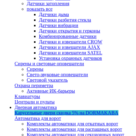
Датчики затопления
показать все
Датчики дыма
Датчики разбития стекла
Датчики вибрации
Датчики открытия и герконы
Комбинированные датчики
Датчики и извещатели CROW
Датчики и извещатели AJAX
Датчики и извещатели SATEL
Установка охранных датчиков
Сирены и световые оповещатели
Сирены
Свето-звуковые оповещатели
Световой указатель
Охрана периметра
Активные ИК-барьеры
Клавиатуры
Централи и пульты
Дверная автоматика
Карусельные двери
скидка 5%
на DORMAKABA
Автоматика для ворот
Комплекты автоматики для откатных ворот
Комплекты автоматики для распашных ворот
Комплекты автоматики для секционных ворот