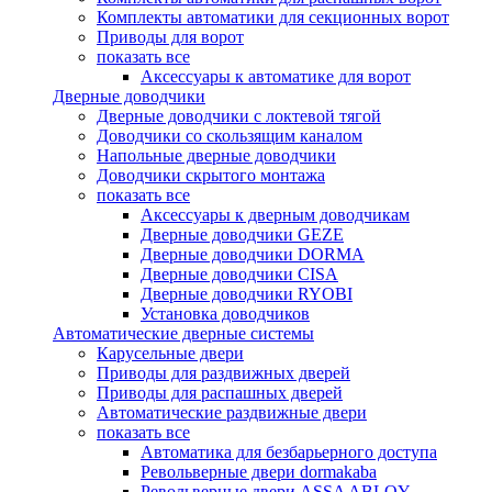
Комплекты автоматики для секционных ворот
Приводы для ворот
показать все
Аксессуары к автоматике для ворот
Дверные доводчики
Дверные доводчики с локтевой тягой
Доводчики со скользящим каналом
Напольные дверные доводчики
Доводчики скрытого монтажа
показать все
Аксессуары к дверным доводчикам
Дверные доводчики GEZE
Дверные доводчики DORMA
Дверные доводчики CISA
Дверные доводчики RYOBI
Установка доводчиков
Автоматические дверные системы
Карусельные двери
Приводы для раздвижных дверей
Приводы для распашных дверей
Автоматические раздвижные двери
показать все
Автоматика для безбарьерного доступа
Револьверные двери dormakaba
Револьверные двери ASSA ABLOY