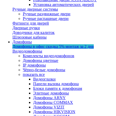
Установка автоматических дверей
Ручные дверные системы
Ручные раздвижные двери
Ручные распашные двери
Фитинги для дверей
Дверные ручки
Доводчики для калиток
Шлюзовые кабины
Домофоны
Домофоны в офис
скидка 5%
монтаж за 2 дня
Видеодомофоны
Комплекты видеодомофонов
Домофоны цветные
IP домофоны
Чёрно-белые домофоны
показать все
Видеоглазки
Панели вызова домофона
Блоки памяти к домофонам
Элитные домофоны
Домофоны ARNY
Домофоны COMMAX
Домофоны VIZIT
Домофоны HIKVISION