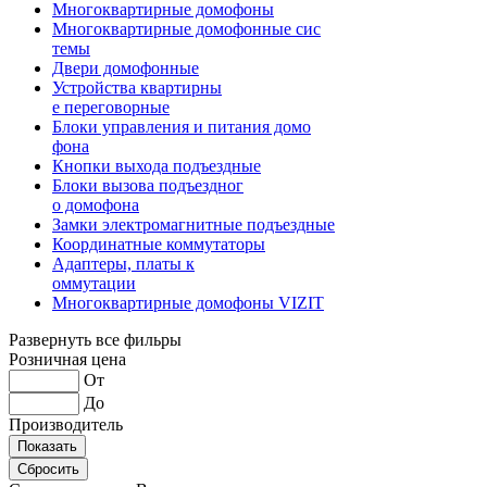
Многоквартирные домофоны
Многоквартирные домофонные сис
темы
Двери домофонные
Устройства квартирны
е переговорные
Блоки управления и питания домо
фона
Кнопки выхода подъездные
Блоки вызова подъездног
о домофона
Замки электромагнитные подъездные
Координатные коммутаторы
Адаптеры, платы к
оммутации
Многоквартирные домофоны VIZIT
Развернуть все фильры
Розничная цена
От
До
Производитель