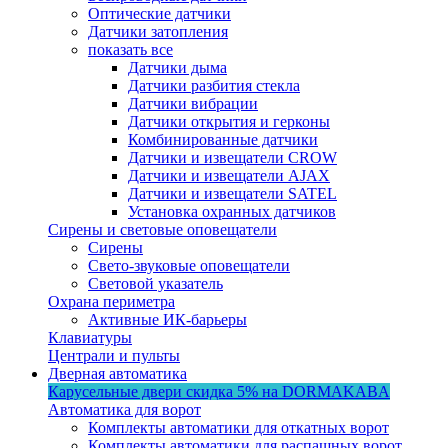
Оптические датчики
Датчики затопления
показать все
Датчики дыма
Датчики разбития стекла
Датчики вибрации
Датчики открытия и герконы
Комбинированные датчики
Датчики и извещатели CROW
Датчики и извещатели AJAX
Датчики и извещатели SATEL
Установка охранных датчиков
Сирены и световые оповещатели
Сирены
Свето-звуковые оповещатели
Световой указатель
Охрана периметра
Активные ИК-барьеры
Клавиатуры
Централи и пульты
Дверная автоматика
Карусельные двери
скидка 5%
на DORMAKABA
Автоматика для ворот
Комплекты автоматики для откатных ворот
Комплекты автоматики для распашных ворот