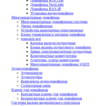
Домофоны KOCOM
Домофоны NeoLight
Домофоны BAS-IP
Установка видеодомофона
Многоквартирные домофоны
Многоквартирные домофонные системы
Двери домофонные
Устройства квартирные переговорные
Блоки управления и питания домофона
показать все
Кнопки выхода подъездные
Блоки вызова подъездного домофона
Замки электромагнитные подъездные
Координатные коммутаторы
Адаптеры, платы коммутации
Многоквартирные домофоны VIZIT
Аудиодомофоны
Аудиопанели
Аудиотрубки
Комплекты аудиодомофонов
Селекторная связь
Ключи для домофонов
Контактные ключи для домофонов
Бесконтактные ключи для домофонов
Системы вызова медицинского персонала