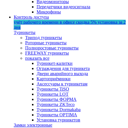
Видеомониторы
Передатчики видеосигнала
Микрофоны
Контроль доступа
учёт рабочего времени в офисе
скидка 5%
установка за 2
дня
Турникеты
Трипод турникеты
Роторные турникеты
Полноростовые турникеты
FREEWAY турникеты
показать все
Турникет-калитки
Ограждения для турникета
Двери аварийного выхода
Картоприёмники
Аксессуары к турникетам
Турникеты TiSO
Турникеты LOT
Турникеты ФОРМА
Турникеты ZKTeco
Турникеты Dormakaba
Турникеты OPTIMA
Установка турникетов
Замки электронные