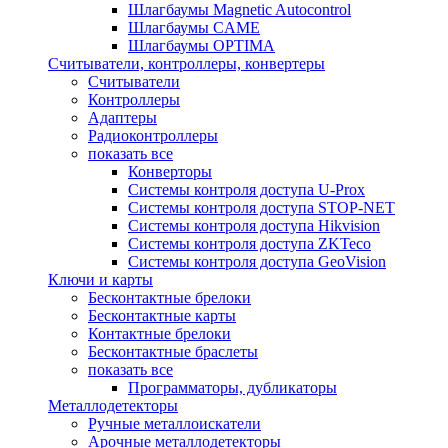
Шлагбаумы Magnetic Autocontrol
Шлагбаумы CAME
Шлагбаумы OPTIMA
Считыватели, контроллеры, конвертеры
Считыватели
Контроллеры
Адаптеры
Радиоконтроллеры
показать все
Конверторы
Системы контроля доступа U-Prox
Системы контроля доступа STOP-NET
Системы контроля доступа Hikvision
Системы контроля доступа ZKTeco
Системы контроля доступа GeoVision
Ключи и карты
Бесконтактные брелоки
Бесконтактные карты
Контактные брелоки
Бесконтактные браслеты
показать все
Программаторы, дубликаторы
Металлодетекторы
Ручные металлоискатели
Арочные металлодетекторы