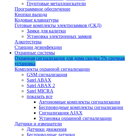
Грунтовые металлоискатели
Программное обеспечение
Кнопки выхода
Кодовые клавиатуры
Готовые комплекты электрозамков (СКД)
Замки для калитки
Установка электронных замков
Алкотестеры
Станции дезинфекции
Охранные системы
Охранная сигнализация для дома
скидка 5%
срочная
установка
Комплекты охранной сигнализации
GSM сигнализация
Satel ABAX
Satel ABAX 2
Satel MICRA
показать все
Автономные комплекты сигнализации
Беспроводные комплекты сигнализации
Сигнализация AJAX
Установка охранной сигнализации
Датчики и извещатели
Датчики движения
Беспроводные датчики