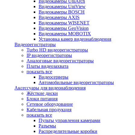
Видеокамеры UniArch
Видеокамеры UniView
Видеокамеры BOSCH
Видеокамеры AXIS
Видеокамеры WISENET
Видеокамеры GeoVision
Видеокамеры MOBOTIX
Установка камер видеонаблюдения
Видеорегистраторы
Turbo HD видеорегистраторы
IP видеорегистраторы
Аналоговые видеорегистраторы
Платы видеозахвата
показать все
Видеосерверы
Автомобильные видеорегистраторы
Аксессуары для видеонаблюдения
Жёсткие диски
Блоки питания
Сетевое оборудование
Кабельная продукция
показать все
Пульты управления камерами
Разъемы
Распределительные коробки