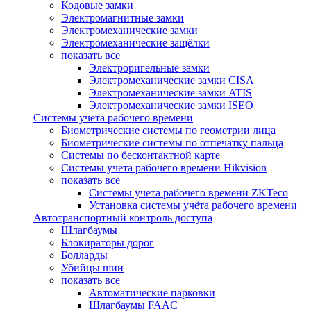
Кодовые замки
Электромагнитные замки
Электромеханические замки
Электромеханические защёлки
показать все
Электроригельные замки
Электромеханические замки CISA
Электромеханические замки ATIS
Электромеханические замки ISEO
Системы учета рабочего времени
Биометрические системы по геометрии лица
Биометрические системы по отпечатку пальца
Системы по бесконтактной карте
Системы учета рабочего времени Hikvision
показать все
Системы учета рабочего времени ZKTeco
Установка системы учёта рабочего времени
Автотранспортный контроль доступа
Шлагбаумы
Блокираторы дорог
Болларды
Убийцы шин
показать все
Автоматические парковки
Шлагбаумы FAAC