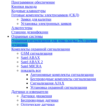
Программное обеспечение
Кнопки выхода
Кодовые клавиатуры
Готовые комплекты электрозамков (СКД)
Замки для калитки
Установка электронных замков
Алкотестеры
Станции дезинфекции
Охранные системы
Охранная сигнализация для дома
скидка 5%
срочная
установка
Комплекты охранной сигнализации
GSM сигнализация
Satel ABAX
Satel ABAX 2
Satel MICRA
показать все
Автономные комплекты сигнализации
Беспроводные комплекты сигнализации
Сигнализация AJAX
Установка охранной сигнализации
Датчики и извещатели
Датчики движения
Беспроводные датчики
Оптические датчики