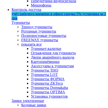
Передатчики видеосигнала
Микрофоны
Контроль доступа
учёт рабочего времени в офисе
скидка 5%
установка за 2
дня
Турникеты
Трипод турникеты
Роторные турникеты
Полноростовые турникеты
FREEWAY турникеты
показать все
Турникет-калитки
Ограждения для турникета
Двери аварийного выхода
Картоприёмники
Аксессуары к турникетам
Турникеты TiSO
Турникеты LOT
Турникеты ФОРМА
Турникеты ZKTeco
Турникеты Dormakaba
Турникеты OPTIMA
Установка турникетов
Замки электронные
Кодовые замки