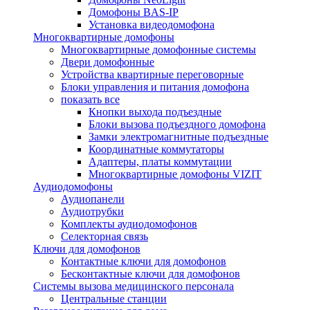
Домофоны BAS-IP
Установка видеодомофона
Многоквартирные домофоны
Многоквартирные домофонные системы
Двери домофонные
Устройства квартирные переговорные
Блоки управления и питания домофона
показать все
Кнопки выхода подъездные
Блоки вызова подъездного домофона
Замки электромагнитные подъездные
Координатные коммутаторы
Адаптеры, платы коммутации
Многоквартирные домофоны VIZIT
Аудиодомофоны
Аудиопанели
Аудиотрубки
Комплекты аудиодомофонов
Селекторная связь
Ключи для домофонов
Контактные ключи для домофонов
Бесконтактные ключи для домофонов
Системы вызова медицинского персонала
Центральные станции