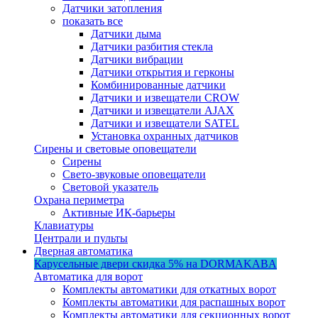
Датчики затопления
показать все
Датчики дыма
Датчики разбития стекла
Датчики вибрации
Датчики открытия и герконы
Комбинированные датчики
Датчики и извещатели CROW
Датчики и извещатели AJAX
Датчики и извещатели SATEL
Установка охранных датчиков
Сирены и световые оповещатели
Сирены
Свето-звуковые оповещатели
Световой указатель
Охрана периметра
Активные ИК-барьеры
Клавиатуры
Централи и пульты
Дверная автоматика
Карусельные двери
скидка 5%
на DORMAKABA
Автоматика для ворот
Комплекты автоматики для откатных ворот
Комплекты автоматики для распашных ворот
Комплекты автоматики для секционных ворот