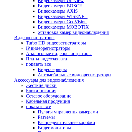
Видеокамеры UniView
Видеокамеры BOSCH
Видеокамеры AXIS
Видеокамеры WISENET
Видеокамеры GeoVision
Видеокамеры MOBOTIX
Установка камер видеонаблюдения
Видеорегистраторы
Turbo HD видеорегистраторы
IP видеорегистраторы
Аналоговые видеорегистраторы
Платы видеозахвата
показать все
Видеосерверы
Автомобильные видеорегистраторы
Аксессуары для видеонаблюдения
Жёсткие диски
Блоки питания
Сетевое оборудование
Кабельная продукция
показать все
Пульты управления камерами
Разъемы
Распределительные коробки
Видеомониторы