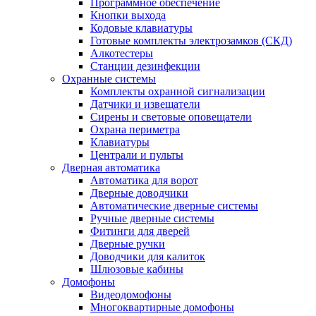
Программное обеспечение
Кнопки выхода
Кодовые клавиатуры
Готовые комплекты электрозамков (СКД)
Алкотестеры
Станции дезинфекции
Охранные системы
Комплекты охранной сигнализации
Датчики и извещатели
Сирены и световые оповещатели
Охрана периметра
Клавиатуры
Централи и пульты
Дверная автоматика
Автоматика для ворот
Дверные доводчики
Автоматические дверные системы
Ручные дверные системы
Фитинги для дверей
Дверные ручки
Доводчики для калиток
Шлюзовые кабины
Домофоны
Видеодомофоны
Многоквартирные домофоны