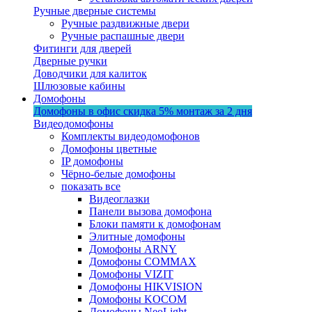
Ручные дверные системы
Ручные раздвижные двери
Ручные распашные двери
Фитинги для дверей
Дверные ручки
Доводчики для калиток
Шлюзовые кабины
Домофоны
Домофоны в офис
скидка 5%
монтаж за 2 дня
Видеодомофоны
Комплекты видеодомофонов
Домофоны цветные
IP домофоны
Чёрно-белые домофоны
показать все
Видеоглазки
Панели вызова домофона
Блоки памяти к домофонам
Элитные домофоны
Домофоны ARNY
Домофоны COMMAX
Домофоны VIZIT
Домофоны HIKVISION
Домофоны KOCOM
Домофоны NeoLight