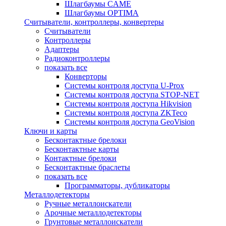
Шлагбаумы CAME
Шлагбаумы OPTIMA
Считыватели, контроллеры, конвертеры
Считыватели
Контроллеры
Адаптеры
Радиоконтроллеры
показать все
Конверторы
Системы контроля доступа U-Prox
Системы контроля доступа STOP-NET
Системы контроля доступа Hikvision
Системы контроля доступа ZKTeco
Системы контроля доступа GeoVision
Ключи и карты
Бесконтактные брелоки
Бесконтактные карты
Контактные брелоки
Бесконтактные браслеты
показать все
Программаторы, дубликаторы
Металлодетекторы
Ручные металлоискатели
Арочные металлодетекторы
Грунтовые металлоискатели