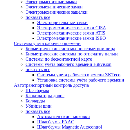
Электромагнитные замки
Электромеханические замки
Электромеханические защёлки
показать все
Электроригельные замки
Электромеханические замки CISA
Электромеханические замки ATIS
Электромеханические замки ISEO
Системы учета рабочего времени
Биометрические системы по геометрии лица
Биометрические системы по отпечатку пальца
Системы по бесконтактной карте
Системы учета рабочего времени Hikvision
показать все
Системы учета рабочего времени ZKTeco
Установка системы учёта рабочего времени
Автотранспортный контроль доступа
Шлагбаумы
Блокираторы дорог
Болларды
Убийцы шин
показать все
Автоматические парковки
Шлагбаумы FAAC
Шлагбаумы Magnetic Autocontrol