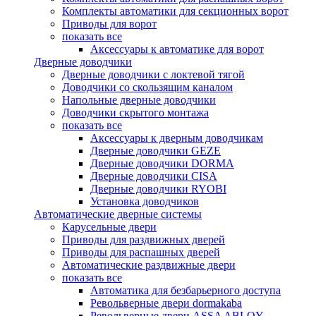
Комплекты автоматики для секционных ворот
Приводы для ворот
показать все
Аксессуары к автоматике для ворот
Дверные доводчики
Дверные доводчики с локтевой тягой
Доводчики со скользящим каналом
Напольные дверные доводчики
Доводчики скрытого монтажа
показать все
Аксессуары к дверным доводчикам
Дверные доводчики GEZE
Дверные доводчики DORMA
Дверные доводчики CISA
Дверные доводчики RYOBI
Установка доводчиков
Автоматические дверные системы
Карусельные двери
Приводы для раздвижных дверей
Приводы для распашных дверей
Автоматические раздвижные двери
показать все
Автоматика для безбарьерного доступа
Револьверные двери dormakaba
Револьверные двери ASSA ABLOY