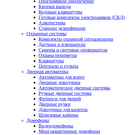
Программное обеспечение
Кнопки выхода
Кодовые клавиатуры
Готовые комплекты электрозамков (СКД)
Алкотестеры
Станции дезинфекции
Охранные системы
Комплекты охранной сигнализации
Датчики и извещатели
Сирены и световые оповещатели
Охрана периметра
Клавиатуры
Централи и пульты
Дверная автоматика
Автоматика для ворот
Дверные доводчики
Автоматические дверные системы
Ручные дверные системы
Фитинги для дверей
Дверные ручки
Доводчики для калиток
Шлюзовые кабины
Домофоны
Видеодомофоны
Многоквартирные домофоны