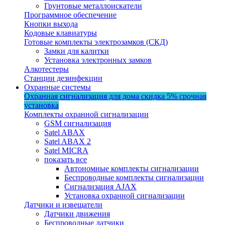
Грунтовые металлоискатели
Программное обеспечение
Кнопки выхода
Кодовые клавиатуры
Готовые комплекты электрозамков (СКД)
Замки для калитки
Установка электронных замков
Алкотестеры
Станции дезинфекции
Охранные системы
Охранная сигнализация для дома
скидка 5%
срочная
установка
Комплекты охранной сигнализации
GSM сигнализация
Satel ABAX
Satel ABAX 2
Satel MICRA
показать все
Автономные комплекты сигнализации
Беспроводные комплекты сигнализации
Сигнализация AJAX
Установка охранной сигнализации
Датчики и извещатели
Датчики движения
Беспроводные датчики