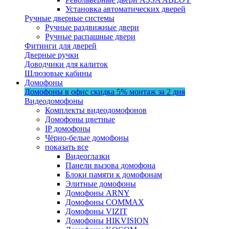
Установка автоматических дверей
Ручные дверные системы
Ручные раздвижные двери
Ручные распашные двери
Фитинги для дверей
Дверные ручки
Доводчики для калиток
Шлюзовые кабины
Домофоны
Домофоны в офис
скидка 5%
монтаж за 2 дня
Видеодомофоны
Комплекты видеодомофонов
Домофоны цветные
IP домофоны
Чёрно-белые домофоны
показать все
Видеоглазки
Панели вызова домофона
Блоки памяти к домофонам
Элитные домофоны
Домофоны ARNY
Домофоны COMMAX
Домофоны VIZIT
Домофоны HIKVISION