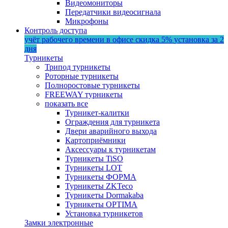
Видеомониторы
Передатчики видеосигнала
Микрофоны
Контроль доступа
учёт рабочего времени в офисе
скидка 5%
установка за 2
дня
Турникеты
Трипод турникеты
Роторные турникеты
Полноростовые турникеты
FREEWAY турникеты
показать все
Турникет-калитки
Ограждения для турникета
Двери аварийного выхода
Картоприёмники
Аксессуары к турникетам
Турникеты TiSO
Турникеты LOT
Турникеты ФОРМА
Турникеты ZKTeco
Турникеты Dormakaba
Турникеты OPTIMA
Установка турникетов
Замки электронные