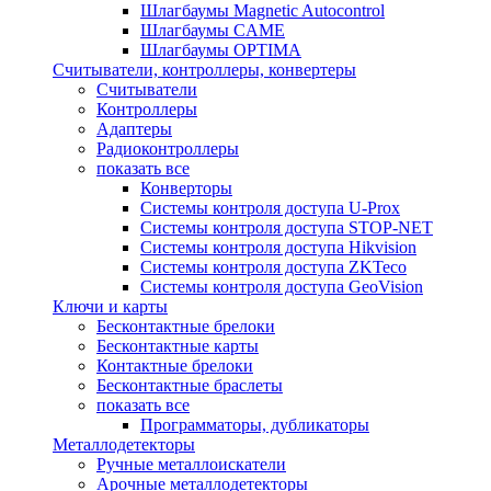
Шлагбаумы Magnetic Autocontrol
Шлагбаумы CAME
Шлагбаумы OPTIMA
Считыватели, контроллеры, конвертеры
Считыватели
Контроллеры
Адаптеры
Радиоконтроллеры
показать все
Конверторы
Системы контроля доступа U-Prox
Системы контроля доступа STOP-NET
Системы контроля доступа Hikvision
Системы контроля доступа ZKTeco
Системы контроля доступа GeoVision
Ключи и карты
Бесконтактные брелоки
Бесконтактные карты
Контактные брелоки
Бесконтактные браслеты
показать все
Программаторы, дубликаторы
Металлодетекторы
Ручные металлоискатели
Арочные металлодетекторы