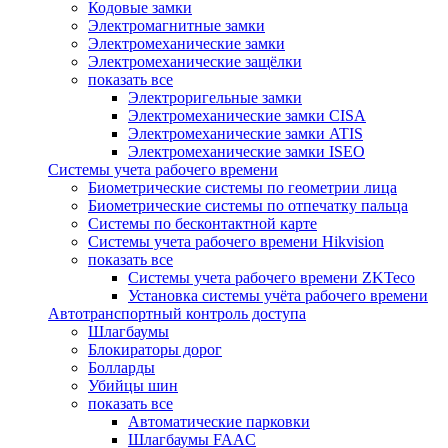
Кодовые замки
Электромагнитные замки
Электромеханические замки
Электромеханические защёлки
показать все
Электроригельные замки
Электромеханические замки CISA
Электромеханические замки ATIS
Электромеханические замки ISEO
Системы учета рабочего времени
Биометрические системы по геометрии лица
Биометрические системы по отпечатку пальца
Системы по бесконтактной карте
Системы учета рабочего времени Hikvision
показать все
Системы учета рабочего времени ZKTeco
Установка системы учёта рабочего времени
Автотранспортный контроль доступа
Шлагбаумы
Блокираторы дорог
Болларды
Убийцы шин
показать все
Автоматические парковки
Шлагбаумы FAAC