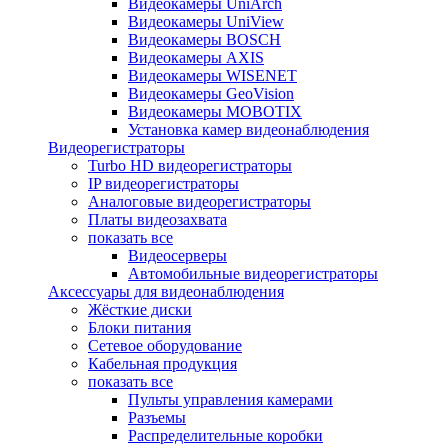
Видеокамеры UniArch
Видеокамеры UniView
Видеокамеры BOSCH
Видеокамеры AXIS
Видеокамеры WISENET
Видеокамеры GeoVision
Видеокамеры MOBOTIX
Установка камер видеонаблюдения
Видеорегистраторы
Turbo HD видеорегистраторы
IP видеорегистраторы
Аналоговые видеорегистраторы
Платы видеозахвата
показать все
Видеосерверы
Автомобильные видеорегистраторы
Аксессуары для видеонаблюдения
Жёсткие диски
Блоки питания
Сетевое оборудование
Кабельная продукция
показать все
Пульты управления камерами
Разъемы
Распределительные коробки