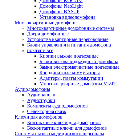
Домофоны KOCOM
Домофоны NeoLight
Домофоны BAS-IP
Установка видеодомофона
Многоквартирные домофоны
Многоквартирные домофонные системы
Двери домофонные
Устройства квартирные переговорные
Блоки управления и питания домофона
показать все
Кнопки выхода подъездные
Блоки вызова подъездного домофона
Замки электромагнитные подъездные
Координатные коммутаторы
Адаптеры, платы коммутации
Многоквартирные домофоны VIZIT
Аудиодомофоны
Аудиопанели
Аудиотрубки
Комплекты аудиодомофонов
Селекторная связь
Ключи для домофонов
Контактные ключи для домофонов
Бесконтактные ключи для домофонов
Системы вызова медицинского персонала