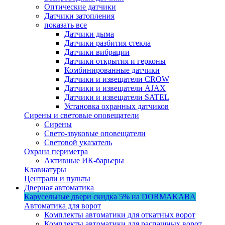
Оптические датчики
Датчики затопления
показать все
Датчики дыма
Датчики разбития стекла
Датчики вибрации
Датчики открытия и герконы
Комбинированные датчики
Датчики и извещатели CROW
Датчики и извещатели AJAX
Датчики и извещатели SATEL
Установка охранных датчиков
Сирены и световые оповещатели
Сирены
Свето-звуковые оповещатели
Световой указатель
Охрана периметра
Активные ИК-барьеры
Клавиатуры
Централи и пульты
Дверная автоматика
Карусельные двери
скидка 5%
на DORMAKABA
Автоматика для ворот
Комплекты автоматики для откатных ворот
Комплекты автоматики для распашных ворот