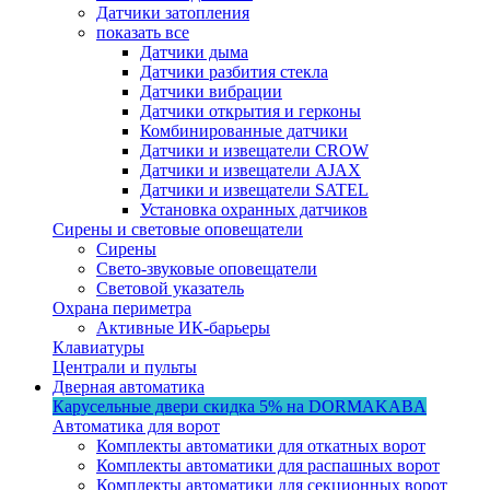
Датчики затопления
показать все
Датчики дыма
Датчики разбития стекла
Датчики вибрации
Датчики открытия и герконы
Комбинированные датчики
Датчики и извещатели CROW
Датчики и извещатели AJAX
Датчики и извещатели SATEL
Установка охранных датчиков
Сирены и световые оповещатели
Сирены
Свето-звуковые оповещатели
Световой указатель
Охрана периметра
Активные ИК-барьеры
Клавиатуры
Централи и пульты
Дверная автоматика
Карусельные двери
скидка 5%
на DORMAKABA
Автоматика для ворот
Комплекты автоматики для откатных ворот
Комплекты автоматики для распашных ворот
Комплекты автоматики для секционных ворот