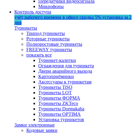
Передатчики видеосигнала
Микрофоны
Контроль доступа
учёт рабочего времени в офисе
скидка 5%
установка за 2
дня
Турникеты
Трипод турникеты
Роторные турникеты
Полноростовые турникеты
FREEWAY турникеты
показать все
Турникет-калитки
Ограждения для турникета
Двери аварийного выхода
Картоприёмники
Аксессуары к турникетам
Турникеты TiSO
Турникеты LOT
Турникеты ФОРМА
Турникеты ZKTeco
Турникеты Dormakaba
Турникеты OPTIMA
Установка турникетов
Замки электронные
Кодовые замки