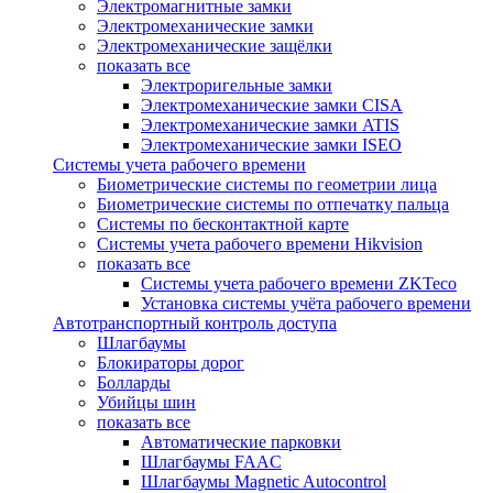
Электромагнитные замки
Электромеханические замки
Электромеханические защёлки
показать все
Электроригельные замки
Электромеханические замки CISA
Электромеханические замки ATIS
Электромеханические замки ISEO
Системы учета рабочего времени
Биометрические системы по геометрии лица
Биометрические системы по отпечатку пальца
Системы по бесконтактной карте
Системы учета рабочего времени Hikvision
показать все
Системы учета рабочего времени ZKTeco
Установка системы учёта рабочего времени
Автотранспортный контроль доступа
Шлагбаумы
Блокираторы дорог
Болларды
Убийцы шин
показать все
Автоматические парковки
Шлагбаумы FAAC
Шлагбаумы Magnetic Autocontrol