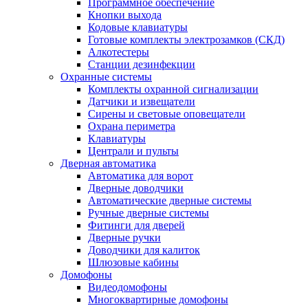
Программное обеспечение
Кнопки выхода
Кодовые клавиатуры
Готовые комплекты электрозамков (СКД)
Алкотестеры
Станции дезинфекции
Охранные системы
Комплекты охранной сигнализации
Датчики и извещатели
Сирены и световые оповещатели
Охрана периметра
Клавиатуры
Централи и пульты
Дверная автоматика
Автоматика для ворот
Дверные доводчики
Автоматические дверные системы
Ручные дверные системы
Фитинги для дверей
Дверные ручки
Доводчики для калиток
Шлюзовые кабины
Домофоны
Видеодомофоны
Многоквартирные домофоны