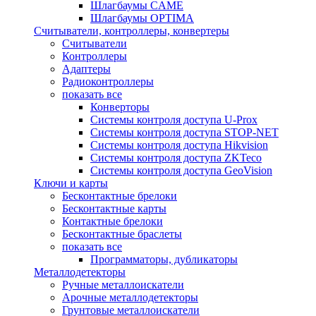
Шлагбаумы CAME
Шлагбаумы OPTIMA
Считыватели, контроллеры, конвертеры
Считыватели
Контроллеры
Адаптеры
Радиоконтроллеры
показать все
Конверторы
Системы контроля доступа U-Prox
Системы контроля доступа STOP-NET
Системы контроля доступа Hikvision
Системы контроля доступа ZKTeco
Системы контроля доступа GeoVision
Ключи и карты
Бесконтактные брелоки
Бесконтактные карты
Контактные брелоки
Бесконтактные браслеты
показать все
Программаторы, дубликаторы
Металлодетекторы
Ручные металлоискатели
Арочные металлодетекторы
Грунтовые металлоискатели