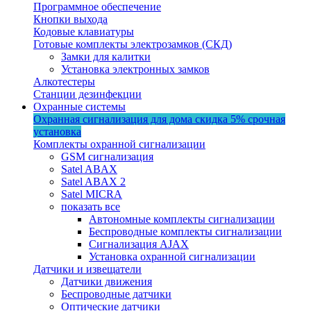
Программное обеспечение
Кнопки выхода
Кодовые клавиатуры
Готовые комплекты электрозамков (СКД)
Замки для калитки
Установка электронных замков
Алкотестеры
Станции дезинфекции
Охранные системы
Охранная сигнализация для дома
скидка 5%
срочная
установка
Комплекты охранной сигнализации
GSM сигнализация
Satel ABAX
Satel ABAX 2
Satel MICRA
показать все
Автономные комплекты сигнализации
Беспроводные комплекты сигнализации
Сигнализация AJAX
Установка охранной сигнализации
Датчики и извещатели
Датчики движения
Беспроводные датчики
Оптические датчики