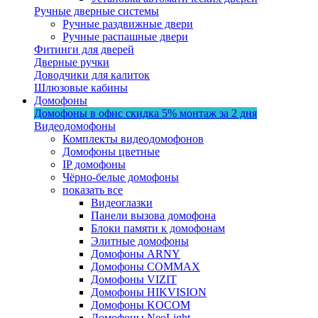
Ручные дверные системы
Ручные раздвижные двери
Ручные распашные двери
Фитинги для дверей
Дверные ручки
Доводчики для калиток
Шлюзовые кабины
Домофоны
Домофоны в офис
скидка 5%
монтаж за 2 дня
Видеодомофоны
Комплекты видеодомофонов
Домофоны цветные
IP домофоны
Чёрно-белые домофоны
показать все
Видеоглазки
Панели вызова домофона
Блоки памяти к домофонам
Элитные домофоны
Домофоны ARNY
Домофоны COMMAX
Домофоны VIZIT
Домофоны HIKVISION
Домофоны KOCOM
Домофоны NeoLight