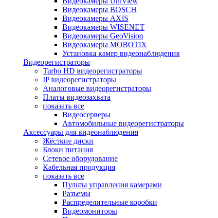
Видеокамеры UniView
Видеокамеры BOSCH
Видеокамеры AXIS
Видеокамеры WISENET
Видеокамеры GeoVision
Видеокамеры MOBOTIX
Установка камер видеонаблюдения
Видеорегистраторы
Turbo HD видеорегистраторы
IP видеорегистраторы
Аналоговые видеорегистраторы
Платы видеозахвата
показать все
Видеосерверы
Автомобильные видеорегистраторы
Аксессуары для видеонаблюдения
Жёсткие диски
Блоки питания
Сетевое оборудование
Кабельная продукция
показать все
Пульты управления камерами
Разъемы
Распределительные коробки
Видеомониторы