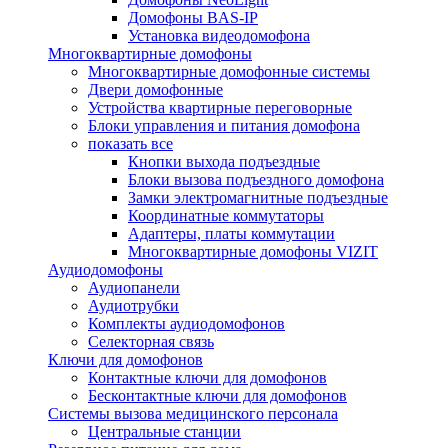
Домофоны BAS-IP
Установка видеодомофона
Многоквартирные домофоны
Многоквартирные домофонные системы
Двери домофонные
Устройства квартирные переговорные
Блоки управления и питания домофона
показать все
Кнопки выхода подъездные
Блоки вызова подъездного домофона
Замки электромагнитные подъездные
Координатные коммутаторы
Адаптеры, платы коммутации
Многоквартирные домофоны VIZIT
Аудиодомофоны
Аудиопанели
Аудиотрубки
Комплекты аудиодомофонов
Селекторная связь
Ключи для домофонов
Контактные ключи для домофонов
Бесконтактные ключи для домофонов
Системы вызова медицинского персонала
Центральные станции