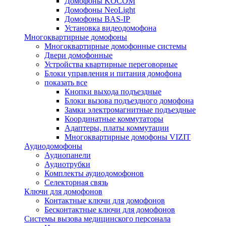
Домофоны KOCOM
Домофоны NeoLight
Домофоны BAS-IP
Установка видеодомофона
Многоквартирные домофоны
Многоквартирные домофонные системы
Двери домофонные
Устройства квартирные переговорные
Блоки управления и питания домофона
показать все
Кнопки выхода подъездные
Блоки вызова подъездного домофона
Замки электромагнитные подъездные
Координатные коммутаторы
Адаптеры, платы коммутации
Многоквартирные домофоны VIZIT
Аудиодомофоны
Аудиопанели
Аудиотрубки
Комплекты аудиодомофонов
Селекторная связь
Ключи для домофонов
Контактные ключи для домофонов
Бесконтактные ключи для домофонов
Системы вызова медицинского персонала