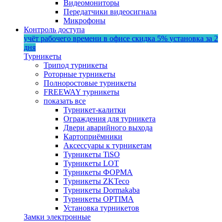
Видеомониторы
Передатчики видеосигнала
Микрофоны
Контроль доступа
учёт рабочего времени в офисе
скидка 5%
установка за 2
дня
Турникеты
Трипод турникеты
Роторные турникеты
Полноростовые турникеты
FREEWAY турникеты
показать все
Турникет-калитки
Ограждения для турникета
Двери аварийного выхода
Картоприёмники
Аксессуары к турникетам
Турникеты TiSO
Турникеты LOT
Турникеты ФОРМА
Турникеты ZKTeco
Турникеты Dormakaba
Турникеты OPTIMA
Установка турникетов
Замки электронные