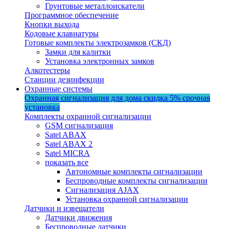
Грунтовые металлоискатели
Программное обеспечение
Кнопки выхода
Кодовые клавиатуры
Готовые комплекты электрозамков (СКД)
Замки для калитки
Установка электронных замков
Алкотестеры
Станции дезинфекции
Охранные системы
Охранная сигнализация для дома
скидка 5%
срочная
установка
Комплекты охранной сигнализации
GSM сигнализация
Satel ABAX
Satel ABAX 2
Satel MICRA
показать все
Автономные комплекты сигнализации
Беспроводные комплекты сигнализации
Сигнализация AJAX
Установка охранной сигнализации
Датчики и извещатели
Датчики движения
Беспроводные датчики