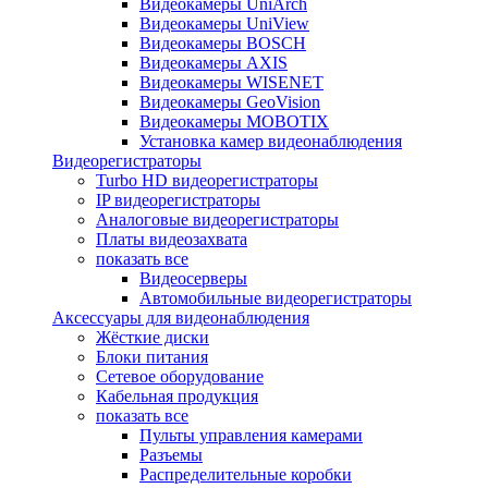
Видеокамеры UniArch
Видеокамеры UniView
Видеокамеры BOSCH
Видеокамеры AXIS
Видеокамеры WISENET
Видеокамеры GeoVision
Видеокамеры MOBOTIX
Установка камер видеонаблюдения
Видеорегистраторы
Turbo HD видеорегистраторы
IP видеорегистраторы
Аналоговые видеорегистраторы
Платы видеозахвата
показать все
Видеосерверы
Автомобильные видеорегистраторы
Аксессуары для видеонаблюдения
Жёсткие диски
Блоки питания
Сетевое оборудование
Кабельная продукция
показать все
Пульты управления камерами
Разъемы
Распределительные коробки