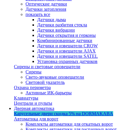
Оптические датчики
Датчики затопления
показать все
Датчики дыма
Датчики разбития стекла
Датчики вибрации
Датчики открытия и герконы
Комбинированные датчики
Датчики и извещатели CROW
Датчики и извещатели AJAX
Датчики и извещатели SATEL
Установка охранных датчиков
Сирены и световые оповещатели
Сирены
Свето-звуковые оповещатели
Световой указатель
Охрана периметра
Активные ИК-барьеры
Клавиатуры
Централи и пульты
Дверная автоматика
Карусельные двери
скидка 5%
на DORMAKABA
Автоматика для ворот
Комплекты автоматики для откатных ворот
Комплекты автоматики для распашных ворот