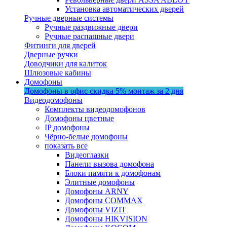
Установка автоматических дверей
Ручные дверные системы
Ручные раздвижные двери
Ручные распашные двери
Фитинги для дверей
Дверные ручки
Доводчики для калиток
Шлюзовые кабины
Домофоны
Домофоны в офис
скидка 5%
монтаж за 2 дня
Видеодомофоны
Комплекты видеодомофонов
Домофоны цветные
IP домофоны
Чёрно-белые домофоны
показать все
Видеоглазки
Панели вызова домофона
Блоки памяти к домофонам
Элитные домофоны
Домофоны ARNY
Домофоны COMMAX
Домофоны VIZIT
Домофоны HIKVISION