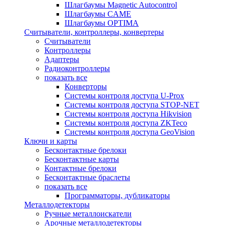
Шлагбаумы Magnetic Autocontrol
Шлагбаумы CAME
Шлагбаумы OPTIMA
Считыватели, контроллеры, конвертеры
Считыватели
Контроллеры
Адаптеры
Радиоконтроллеры
показать все
Конверторы
Системы контроля доступа U-Prox
Системы контроля доступа STOP-NET
Системы контроля доступа Hikvision
Системы контроля доступа ZKTeco
Системы контроля доступа GeoVision
Ключи и карты
Бесконтактные брелоки
Бесконтактные карты
Контактные брелоки
Бесконтактные браслеты
показать все
Программаторы, дубликаторы
Металлодетекторы
Ручные металлоискатели
Арочные металлодетекторы