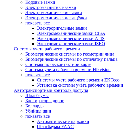
Кодовые замки
Электромагнитные замки
Электромеханические замки
Электромеханические защёлки
показать все
Электроригельные замки
Электромеханические замки CISA
Электромеханические замки ATIS
Электромеханические замки ISEO
Системы учета рабочего времени
Биометрические системы по геометрии лица
Биометрические системы по отпечатку пальца
Системы по бесконтактной карте
Системы учета рабочего времени Hikvision
показать все
Системы учета рабочего времени ZKTeco
Установка системы учёта рабочего времени
Автотранспортный контроль доступа
Шлагбаумы
Блокираторы дорог
Болларды
Убийцы шин
показать все
Автоматические парковки
Шлагбаумы FAAC