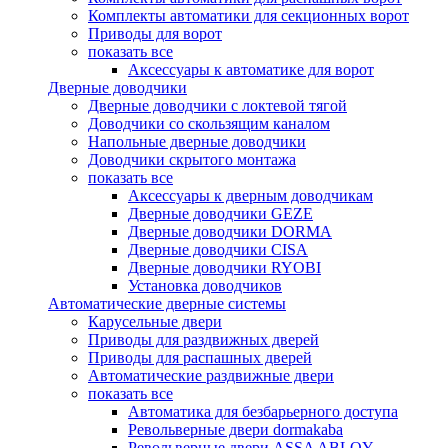
Комплекты автоматики для секционных ворот
Приводы для ворот
показать все
Аксессуары к автоматике для ворот
Дверные доводчики
Дверные доводчики с локтевой тягой
Доводчики со скользящим каналом
Напольные дверные доводчики
Доводчики скрытого монтажа
показать все
Аксессуары к дверным доводчикам
Дверные доводчики GEZE
Дверные доводчики DORMA
Дверные доводчики CISA
Дверные доводчики RYOBI
Установка доводчиков
Автоматические дверные системы
Карусельные двери
Приводы для раздвижных дверей
Приводы для распашных дверей
Автоматические раздвижные двери
показать все
Автоматика для безбарьерного доступа
Револьверные двери dormakaba
Револьверные двери ASSA ABLOY