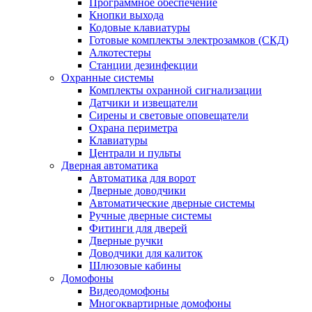
Программное обеспечение
Кнопки выхода
Кодовые клавиатуры
Готовые комплекты электрозамков (СКД)
Алкотестеры
Станции дезинфекции
Охранные системы
Комплекты охранной сигнализации
Датчики и извещатели
Сирены и световые оповещатели
Охрана периметра
Клавиатуры
Централи и пульты
Дверная автоматика
Автоматика для ворот
Дверные доводчики
Автоматические дверные системы
Ручные дверные системы
Фитинги для дверей
Дверные ручки
Доводчики для калиток
Шлюзовые кабины
Домофоны
Видеодомофоны
Многоквартирные домофоны