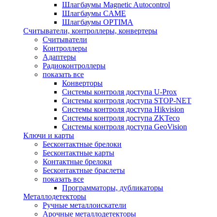
Шлагбаумы Magnetic Autocontrol
Шлагбаумы CAME
Шлагбаумы OPTIMA
Считыватели, контроллеры, конвертеры
Считыватели
Контроллеры
Адаптеры
Радиоконтроллеры
показать все
Конверторы
Системы контроля доступа U-Prox
Системы контроля доступа STOP-NET
Системы контроля доступа Hikvision
Системы контроля доступа ZKTeco
Системы контроля доступа GeoVision
Ключи и карты
Бесконтактные брелоки
Бесконтактные карты
Контактные брелоки
Бесконтактные браслеты
показать все
Программаторы, дубликаторы
Металлодетекторы
Ручные металлоискатели
Арочные металлодетекторы