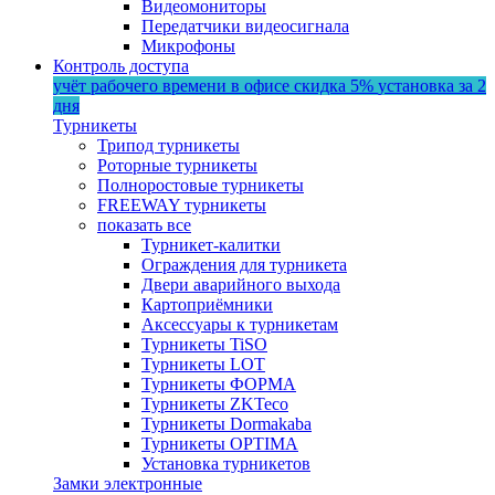
Видеомониторы
Передатчики видеосигнала
Микрофоны
Контроль доступа
учёт рабочего времени в офисе
скидка 5%
установка за 2
дня
Турникеты
Трипод турникеты
Роторные турникеты
Полноростовые турникеты
FREEWAY турникеты
показать все
Турникет-калитки
Ограждения для турникета
Двери аварийного выхода
Картоприёмники
Аксессуары к турникетам
Турникеты TiSO
Турникеты LOT
Турникеты ФОРМА
Турникеты ZKTeco
Турникеты Dormakaba
Турникеты OPTIMA
Установка турникетов
Замки электронные