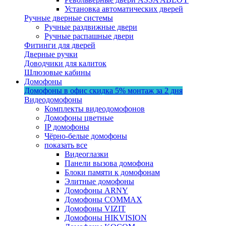
Установка автоматических дверей
Ручные дверные системы
Ручные раздвижные двери
Ручные распашные двери
Фитинги для дверей
Дверные ручки
Доводчики для калиток
Шлюзовые кабины
Домофоны
Домофоны в офис
скидка 5%
монтаж за 2 дня
Видеодомофоны
Комплекты видеодомофонов
Домофоны цветные
IP домофоны
Чёрно-белые домофоны
показать все
Видеоглазки
Панели вызова домофона
Блоки памяти к домофонам
Элитные домофоны
Домофоны ARNY
Домофоны COMMAX
Домофоны VIZIT
Домофоны HIKVISION