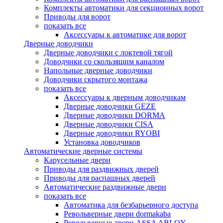
Комплекты автоматики для секционных ворот
Приводы для ворот
показать все
Аксессуары к автоматике для ворот
Дверные доводчики
Дверные доводчики с локтевой тягой
Доводчики со скользящим каналом
Напольные дверные доводчики
Доводчики скрытого монтажа
показать все
Аксессуары к дверным доводчикам
Дверные доводчики GEZE
Дверные доводчики DORMA
Дверные доводчики CISA
Дверные доводчики RYOBI
Установка доводчиков
Автоматические дверные системы
Карусельные двери
Приводы для раздвижных дверей
Приводы для распашных дверей
Автоматические раздвижные двери
показать все
Автоматика для безбарьерного доступа
Револьверные двери dormakaba
Револьверные двери ASSA ABLOY