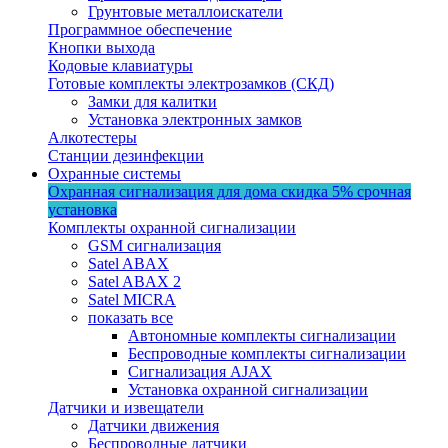
Грунтовые металлоискатели
Программное обеспечение
Кнопки выхода
Кодовые клавиатуры
Готовые комплекты электрозамков (СКД)
Замки для калитки
Установка электронных замков
Алкотестеры
Станции дезинфекции
Охранные системы
Охранная сигнализация для дома
скидка 5%
срочная
установка
Комплекты охранной сигнализации
GSM сигнализация
Satel ABAX
Satel ABAX 2
Satel MICRA
показать все
Автономные комплекты сигнализации
Беспроводные комплекты сигнализации
Сигнализация AJAX
Установка охранной сигнализации
Датчики и извещатели
Датчики движения
Беспроводные датчики