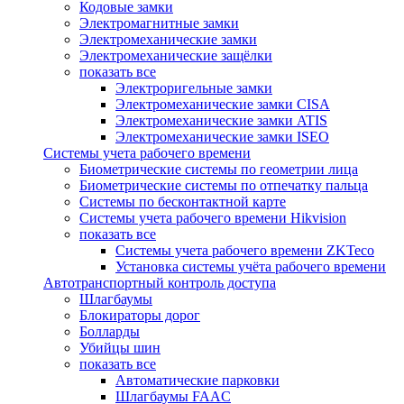
Кодовые замки
Электромагнитные замки
Электромеханические замки
Электромеханические защёлки
показать все
Электроригельные замки
Электромеханические замки CISA
Электромеханические замки ATIS
Электромеханические замки ISEO
Системы учета рабочего времени
Биометрические системы по геометрии лица
Биометрические системы по отпечатку пальца
Системы по бесконтактной карте
Системы учета рабочего времени Hikvision
показать все
Системы учета рабочего времени ZKTeco
Установка системы учёта рабочего времени
Автотранспортный контроль доступа
Шлагбаумы
Блокираторы дорог
Болларды
Убийцы шин
показать все
Автоматические парковки
Шлагбаумы FAAC