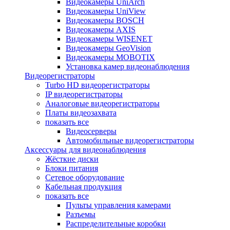
Видеокамеры UniArch
Видеокамеры UniView
Видеокамеры BOSCH
Видеокамеры AXIS
Видеокамеры WISENET
Видеокамеры GeoVision
Видеокамеры MOBOTIX
Установка камер видеонаблюдения
Видеорегистраторы
Turbo HD видеорегистраторы
IP видеорегистраторы
Аналоговые видеорегистраторы
Платы видеозахвата
показать все
Видеосерверы
Автомобильные видеорегистраторы
Аксессуары для видеонаблюдения
Жёсткие диски
Блоки питания
Сетевое оборудование
Кабельная продукция
показать все
Пульты управления камерами
Разъемы
Распределительные коробки