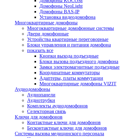
Домофоны KOCOM
Домофоны NeoLight
Домофоны BAS-IP
Установка видеодомофона
Многоквартирные домофоны
Многоквартирные домофонные системы
Двери домофонные
Устройства квартирные переговорные
Блоки управления и питания домофона
показать все
Кнопки выхода подъездные
Блоки вызова подъездного домофона
Замки электромагнитные подъездные
Координатные коммутаторы
Адаптеры, платы коммутации
Многоквартирные домофоны VIZIT
Аудиодомофоны
Аудиопанели
Аудиотрубки
Комплекты аудиодомофонов
Селекторная связь
Ключи для домофонов
Контактные ключи для домофонов
Бесконтактные ключи для домофонов
Системы вызова медицинского персонала