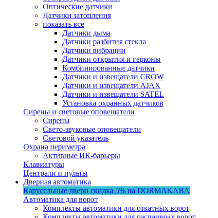
Оптические датчики
Датчики затопления
показать все
Датчики дыма
Датчики разбития стекла
Датчики вибрации
Датчики открытия и герконы
Комбинированные датчики
Датчики и извещатели CROW
Датчики и извещатели AJAX
Датчики и извещатели SATEL
Установка охранных датчиков
Сирены и световые оповещатели
Сирены
Свето-звуковые оповещатели
Световой указатель
Охрана периметра
Активные ИК-барьеры
Клавиатуры
Централи и пульты
Дверная автоматика
Карусельные двери
скидка 5%
на DORMAKABA
Автоматика для ворот
Комплекты автоматики для откатных ворот
Комплекты автоматики для распашных ворот