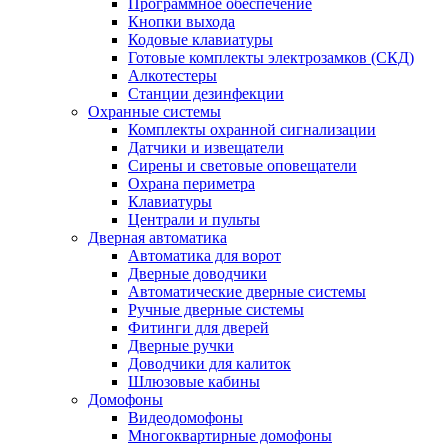
Программное обеспечение
Кнопки выхода
Кодовые клавиатуры
Готовые комплекты электрозамков (СКД)
Алкотестеры
Станции дезинфекции
Охранные системы
Комплекты охранной сигнализации
Датчики и извещатели
Сирены и световые оповещатели
Охрана периметра
Клавиатуры
Централи и пульты
Дверная автоматика
Автоматика для ворот
Дверные доводчики
Автоматические дверные системы
Ручные дверные системы
Фитинги для дверей
Дверные ручки
Доводчики для калиток
Шлюзовые кабины
Домофоны
Видеодомофоны
Многоквартирные домофоны