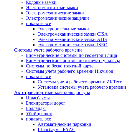
Кодовые замки
Электромагнитные замки
Электромеханические замки
Электромеханические защёлки
показать все
Электроригельные замки
Электромеханические замки CISA
Электромеханические замки ATIS
Электромеханические замки ISEO
Системы учета рабочего времени
Биометрические системы по геометрии лица
Биометрические системы по отпечатку пальца
Системы по бесконтактной карте
Системы учета рабочего времени Hikvision
показать все
Системы учета рабочего времени ZKTeco
Установка системы учёта рабочего времени
Автотранспортный контроль доступа
Шлагбаумы
Блокираторы дорог
Болларды
Убийцы шин
показать все
Автоматические парковки
Шлагбаумы FAAC