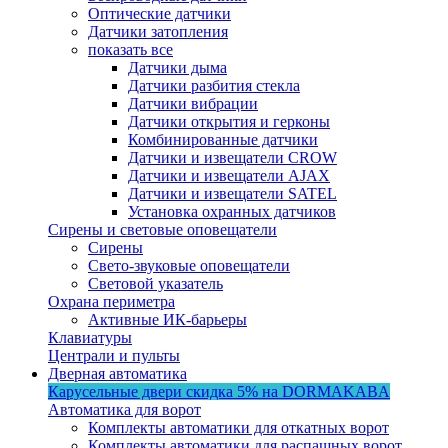
Оптические датчики
Датчики затопления
показать все
Датчики дыма
Датчики разбития стекла
Датчики вибрации
Датчики открытия и герконы
Комбинированные датчики
Датчики и извещатели CROW
Датчики и извещатели AJAX
Датчики и извещатели SATEL
Установка охранных датчиков
Сирены и световые оповещатели
Сирены
Свето-звуковые оповещатели
Световой указатель
Охрана периметра
Активные ИК-барьеры
Клавиатуры
Централи и пульты
Дверная автоматика
Карусельные двери
скидка 5%
на DORMAKABA
Автоматика для ворот
Комплекты автоматики для откатных ворот
Комплекты автоматики для распашных ворот