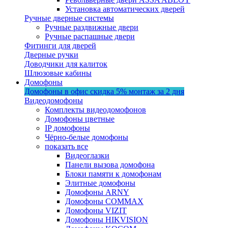
Установка автоматических дверей
Ручные дверные системы
Ручные раздвижные двери
Ручные распашные двери
Фитинги для дверей
Дверные ручки
Доводчики для калиток
Шлюзовые кабины
Домофоны
Домофоны в офис
скидка 5%
монтаж за 2 дня
Видеодомофоны
Комплекты видеодомофонов
Домофоны цветные
IP домофоны
Чёрно-белые домофоны
показать все
Видеоглазки
Панели вызова домофона
Блоки памяти к домофонам
Элитные домофоны
Домофоны ARNY
Домофоны COMMAX
Домофоны VIZIT
Домофоны HIKVISION