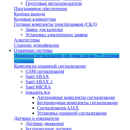
Грунтовые металлоискатели
Программное обеспечение
Кнопки выхода
Кодовые клавиатуры
Готовые комплекты электрозамков (СКД)
Замки для калитки
Установка электронных замков
Алкотестеры
Станции дезинфекции
Охранные системы
Охранная сигнализация для дома
скидка 5%
срочная
установка
Комплекты охранной сигнализации
GSM сигнализация
Satel ABAX
Satel ABAX 2
Satel MICRA
показать все
Автономные комплекты сигнализации
Беспроводные комплекты сигнализации
Сигнализация AJAX
Установка охранной сигнализации
Датчики и извещатели
Датчики движения
Беспроводные датчики