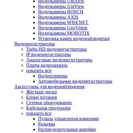
Видеокамеры UniArch
Видеокамеры UniView
Видеокамеры BOSCH
Видеокамеры AXIS
Видеокамеры WISENET
Видеокамеры GeoVision
Видеокамеры MOBOTIX
Установка камер видеонаблюдения
Видеорегистраторы
Turbo HD видеорегистраторы
IP видеорегистраторы
Аналоговые видеорегистраторы
Платы видеозахвата
показать все
Видеосерверы
Автомобильные видеорегистраторы
Аксессуары для видеонаблюдения
Жёсткие диски
Блоки питания
Сетевое оборудование
Кабельная продукция
показать все
Пульты управления камерами
Разъемы
Распределительные коробки