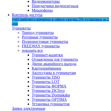
Видеомониторы
Передатчики видеосигнала
Микрофоны
Контроль доступа
учёт рабочего времени в офисе
скидка 5%
установка за 2
дня
Турникеты
Трипод турникеты
Роторные турникеты
Полноростовые турникеты
FREEWAY турникеты
показать все
Турникет-калитки
Ограждения для турникета
Двери аварийного выхода
Картоприёмники
Аксессуары к турникетам
Турникеты TiSO
Турникеты LOT
Турникеты ФОРМА
Турникеты ZKTeco
Турникеты Dormakaba
Турникеты OPTIMA
Установка турникетов
Замки электронные