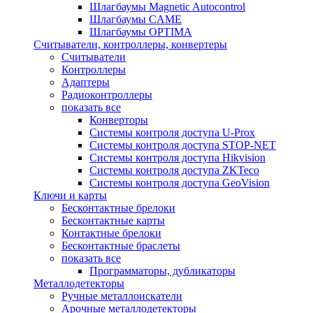
Шлагбаумы Magnetic Autocontrol
Шлагбаумы CAME
Шлагбаумы OPTIMA
Считыватели, контроллеры, конвертеры
Считыватели
Контроллеры
Адаптеры
Радиоконтроллеры
показать все
Конверторы
Системы контроля доступа U-Prox
Системы контроля доступа STOP-NET
Системы контроля доступа Hikvision
Системы контроля доступа ZKTeco
Системы контроля доступа GeoVision
Ключи и карты
Бесконтактные брелоки
Бесконтактные карты
Контактные брелоки
Бесконтактные браслеты
показать все
Программаторы, дубликаторы
Металлодетекторы
Ручные металлоискатели
Арочные металлодетекторы