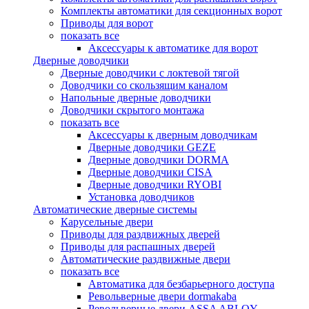
Комплекты автоматики для секционных ворот
Приводы для ворот
показать все
Аксессуары к автоматике для ворот
Дверные доводчики
Дверные доводчики с локтевой тягой
Доводчики со скользящим каналом
Напольные дверные доводчики
Доводчики скрытого монтажа
показать все
Аксессуары к дверным доводчикам
Дверные доводчики GEZE
Дверные доводчики DORMA
Дверные доводчики CISA
Дверные доводчики RYOBI
Установка доводчиков
Автоматические дверные системы
Карусельные двери
Приводы для раздвижных дверей
Приводы для распашных дверей
Автоматические раздвижные двери
показать все
Автоматика для безбарьерного доступа
Револьверные двери dormakaba
Револьверные двери ASSA ABLOY