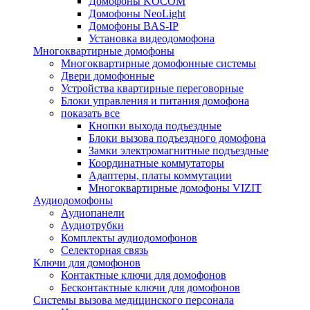
Домофоны KOCOM
Домофоны NeoLight
Домофоны BAS-IP
Установка видеодомофона
Многоквартирные домофоны
Многоквартирные домофонные системы
Двери домофонные
Устройства квартирные переговорные
Блоки управления и питания домофона
показать все
Кнопки выхода подъездные
Блоки вызова подъездного домофона
Замки электромагнитные подъездные
Координатные коммутаторы
Адаптеры, платы коммутации
Многоквартирные домофоны VIZIT
Аудиодомофоны
Аудиопанели
Аудиотрубки
Комплекты аудиодомофонов
Селекторная связь
Ключи для домофонов
Контактные ключи для домофонов
Бесконтактные ключи для домофонов
Системы вызова медицинского персонала