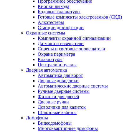
Программное обеспечение
Кнопки выхода
Кодовые клавиатуры
Готовые комплекты электрозамков (СКД)
Алкотестеры
Станции дезинфекции
Охранные системы
Комплекты охранной сигнализации
Датчики и извещатели
Сирены и световые оповещатели
Охрана периметра
Клавиатуры
Централи и пульты
Дверная автоматика
Автоматика для ворот
Дверные доводчики
Автоматические дверные системы
Ручные дверные системы
Фитинги для дверей
Дверные ручки
Доводчики для калиток
Шлюзовые кабины
Домофоны
Видеодомофоны
Многоквартирные домофоны