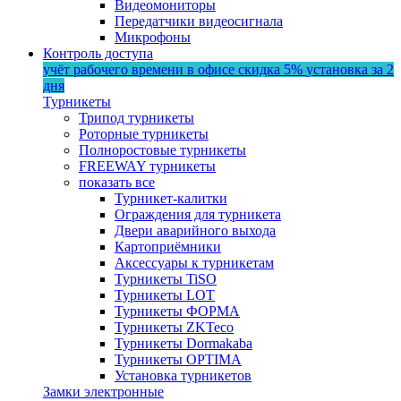
Видеомониторы
Передатчики видеосигнала
Микрофоны
Контроль доступа
учёт рабочего времени в офисе
скидка 5%
установка за 2
дня
Турникеты
Трипод турникеты
Роторные турникеты
Полноростовые турникеты
FREEWAY турникеты
показать все
Турникет-калитки
Ограждения для турникета
Двери аварийного выхода
Картоприёмники
Аксессуары к турникетам
Турникеты TiSO
Турникеты LOT
Турникеты ФОРМА
Турникеты ZKTeco
Турникеты Dormakaba
Турникеты OPTIMA
Установка турникетов
Замки электронные