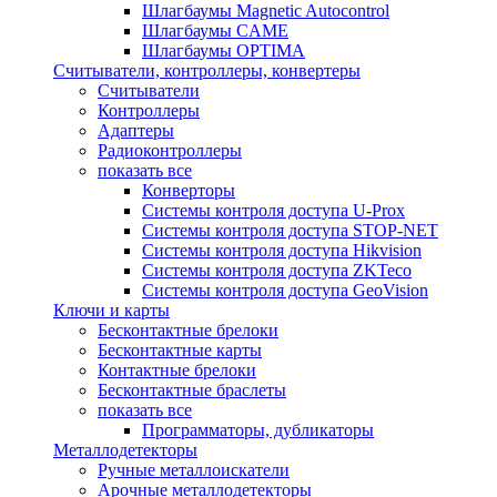
Шлагбаумы Magnetic Autocontrol
Шлагбаумы CAME
Шлагбаумы OPTIMA
Считыватели, контроллеры, конвертеры
Считыватели
Контроллеры
Адаптеры
Радиоконтроллеры
показать все
Конверторы
Системы контроля доступа U-Prox
Системы контроля доступа STOP-NET
Системы контроля доступа Hikvision
Системы контроля доступа ZKTeco
Системы контроля доступа GeoVision
Ключи и карты
Бесконтактные брелоки
Бесконтактные карты
Контактные брелоки
Бесконтактные браслеты
показать все
Программаторы, дубликаторы
Металлодетекторы
Ручные металлоискатели
Арочные металлодетекторы