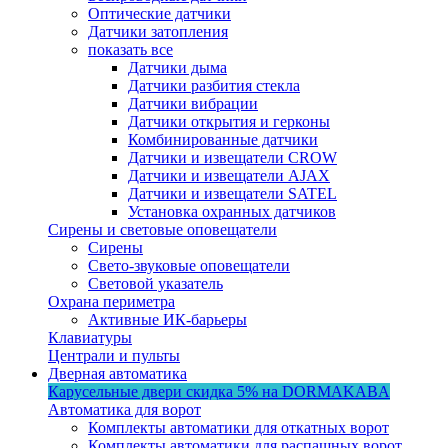
Оптические датчики
Датчики затопления
показать все
Датчики дыма
Датчики разбития стекла
Датчики вибрации
Датчики открытия и герконы
Комбинированные датчики
Датчики и извещатели CROW
Датчики и извещатели AJAX
Датчики и извещатели SATEL
Установка охранных датчиков
Сирены и световые оповещатели
Сирены
Свето-звуковые оповещатели
Световой указатель
Охрана периметра
Активные ИК-барьеры
Клавиатуры
Централи и пульты
Дверная автоматика
Карусельные двери
скидка 5%
на DORMAKABA
Автоматика для ворот
Комплекты автоматики для откатных ворот
Комплекты автоматики для распашных ворот