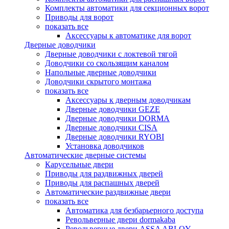
Комплекты автоматики для секционных ворот
Приводы для ворот
показать все
Аксессуары к автоматике для ворот
Дверные доводчики
Дверные доводчики с локтевой тягой
Доводчики со скользящим каналом
Напольные дверные доводчики
Доводчики скрытого монтажа
показать все
Аксессуары к дверным доводчикам
Дверные доводчики GEZE
Дверные доводчики DORMA
Дверные доводчики CISA
Дверные доводчики RYOBI
Установка доводчиков
Автоматические дверные системы
Карусельные двери
Приводы для раздвижных дверей
Приводы для распашных дверей
Автоматические раздвижные двери
показать все
Автоматика для безбарьерного доступа
Револьверные двери dormakaba
Револьверные двери ASSA ABLOY