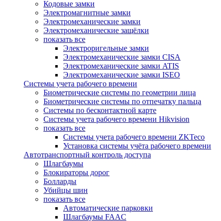
Кодовые замки
Электромагнитные замки
Электромеханические замки
Электромеханические защёлки
показать все
Электроригельные замки
Электромеханические замки CISA
Электромеханические замки ATIS
Электромеханические замки ISEO
Системы учета рабочего времени
Биометрические системы по геометрии лица
Биометрические системы по отпечатку пальца
Системы по бесконтактной карте
Системы учета рабочего времени Hikvision
показать все
Системы учета рабочего времени ZKTeco
Установка системы учёта рабочего времени
Автотранспортный контроль доступа
Шлагбаумы
Блокираторы дорог
Болларды
Убийцы шин
показать все
Автоматические парковки
Шлагбаумы FAAC