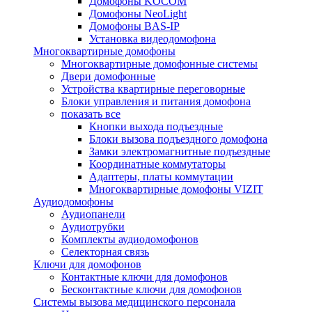
Домофоны KOCOM
Домофоны NeoLight
Домофоны BAS-IP
Установка видеодомофона
Многоквартирные домофоны
Многоквартирные домофонные системы
Двери домофонные
Устройства квартирные переговорные
Блоки управления и питания домофона
показать все
Кнопки выхода подъездные
Блоки вызова подъездного домофона
Замки электромагнитные подъездные
Координатные коммутаторы
Адаптеры, платы коммутации
Многоквартирные домофоны VIZIT
Аудиодомофоны
Аудиопанели
Аудиотрубки
Комплекты аудиодомофонов
Селекторная связь
Ключи для домофонов
Контактные ключи для домофонов
Бесконтактные ключи для домофонов
Системы вызова медицинского персонала