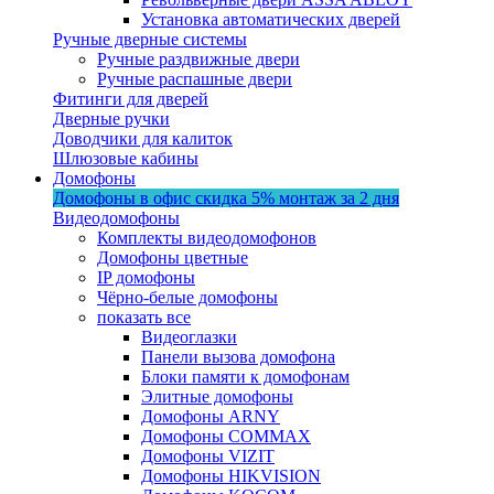
Установка автоматических дверей
Ручные дверные системы
Ручные раздвижные двери
Ручные распашные двери
Фитинги для дверей
Дверные ручки
Доводчики для калиток
Шлюзовые кабины
Домофоны
Домофоны в офис
скидка 5%
монтаж за 2 дня
Видеодомофоны
Комплекты видеодомофонов
Домофоны цветные
IP домофоны
Чёрно-белые домофоны
показать все
Видеоглазки
Панели вызова домофона
Блоки памяти к домофонам
Элитные домофоны
Домофоны ARNY
Домофоны COMMAX
Домофоны VIZIT
Домофоны HIKVISION