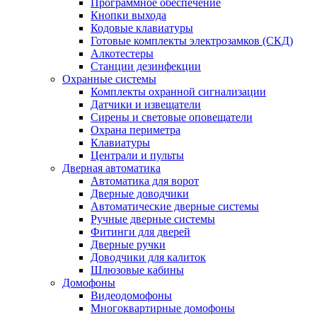
Программное обеспечение
Кнопки выхода
Кодовые клавиатуры
Готовые комплекты электрозамков (СКД)
Алкотестеры
Станции дезинфекции
Охранные системы
Комплекты охранной сигнализации
Датчики и извещатели
Сирены и световые оповещатели
Охрана периметра
Клавиатуры
Централи и пульты
Дверная автоматика
Автоматика для ворот
Дверные доводчики
Автоматические дверные системы
Ручные дверные системы
Фитинги для дверей
Дверные ручки
Доводчики для калиток
Шлюзовые кабины
Домофоны
Видеодомофоны
Многоквартирные домофоны