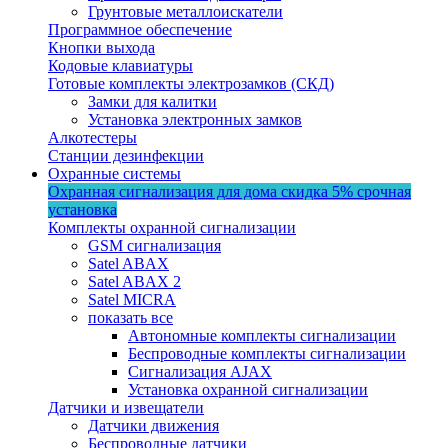
Грунтовые металлоискатели
Программное обеспечение
Кнопки выхода
Кодовые клавиатуры
Готовые комплекты электрозамков (СКД)
Замки для калитки
Установка электронных замков
Алкотестеры
Станции дезинфекции
Охранные системы
Охранная сигнализация для дома
скидка 5%
срочная
установка
Комплекты охранной сигнализации
GSM сигнализация
Satel ABAX
Satel ABAX 2
Satel MICRA
показать все
Автономные комплекты сигнализации
Беспроводные комплекты сигнализации
Сигнализация AJAX
Установка охранной сигнализации
Датчики и извещатели
Датчики движения
Беспроводные датчики