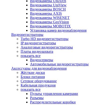
Видеокамеры UniArch
Видеокамеры UniView
Видеокамеры BOSCH
Видеокамеры AXIS
Видеокамеры WISENET
Видеокамеры GeoVision
Видеокамеры MOBOTIX
Установка камер видеонаблюдения
Видеорегистраторы
Turbo HD видеорегистраторы
IP видеорегистраторы
Аналоговые видеорегистраторы
Платы видеозахвата
показать все
Видеосерверы
Автомобильные видеорегистраторы
Аксессуары для видеонаблюдения
Жёсткие диски
Блоки питания
Сетевое оборудование
Кабельная продукция
показать все
Пульты управления камерами
Разъемы
Распределительные коробки