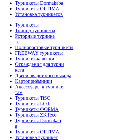
Турникеты Dormakaba
Турникеты OPTIMA
Установка турникетов
Турникеты
Трипод турникеты
Роторные турнике
ты
Полноростовые турникеты
FREEWAY турникеты
Турникет-калитки
Ограждения для турни
кета
Двери аварийного выхода
Картоприёмники
Аксессуары к турнике
там
Турникеты TiSO
Турникеты LOT
Турникеты ФОРМА
Турникеты ZKTeco
Турникеты Dormakab
a
Турникеты OPTIMA
Установка турникет