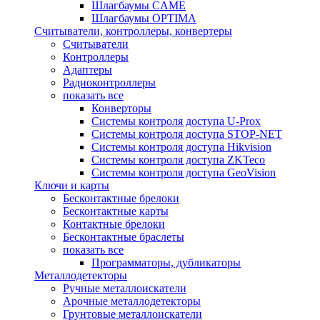
Шлагбаумы CAME
Шлагбаумы OPTIMA
Считыватели, контроллеры, конвертеры
Считыватели
Контроллеры
Адаптеры
Радиоконтроллеры
показать все
Конверторы
Системы контроля доступа U-Prox
Системы контроля доступа STOP-NET
Системы контроля доступа Hikvision
Системы контроля доступа ZKTeco
Системы контроля доступа GeoVision
Ключи и карты
Бесконтактные брелоки
Бесконтактные карты
Контактные брелоки
Бесконтактные браслеты
показать все
Программаторы, дубликаторы
Металлодетекторы
Ручные металлоискатели
Арочные металлодетекторы
Грунтовые металлоискатели