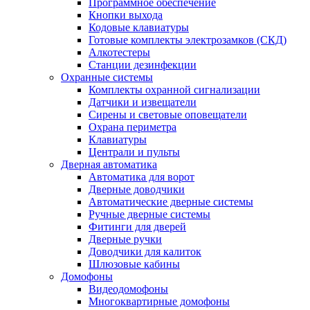
Программное обеспечение
Кнопки выхода
Кодовые клавиатуры
Готовые комплекты электрозамков (СКД)
Алкотестеры
Станции дезинфекции
Охранные системы
Комплекты охранной сигнализации
Датчики и извещатели
Сирены и световые оповещатели
Охрана периметра
Клавиатуры
Централи и пульты
Дверная автоматика
Автоматика для ворот
Дверные доводчики
Автоматические дверные системы
Ручные дверные системы
Фитинги для дверей
Дверные ручки
Доводчики для калиток
Шлюзовые кабины
Домофоны
Видеодомофоны
Многоквартирные домофоны