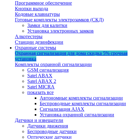
Программное обеспечение
Кнопки выхода
Кодовые клавиатуры
Готовые комплекты электрозамков (СКД)
Замки для калитки
Установка электронных замков
Алкотестеры
Станции дезинфекции
Охранные системы
Охранная сигнализация для дома
скидка 5%
срочная
установка
Комплекты охранной сигнализации
GSM сигнализация
Satel ABAX
Satel ABAX 2
Satel MICRA
показать все
Автономные комплекты сигнализации
Беспроводные комплекты сигнализации
Сигнализация AJAX
Установка охранной сигнализации
Датчики и извещатели
Датчики движения
Беспроводные датчики
Оптические датчики