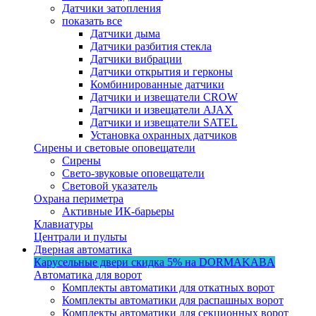
Датчики затопления
показать все
Датчики дыма
Датчики разбития стекла
Датчики вибрации
Датчики открытия и герконы
Комбинированные датчики
Датчики и извещатели CROW
Датчики и извещатели AJAX
Датчики и извещатели SATEL
Установка охранных датчиков
Сирены и световые оповещатели
Сирены
Свето-звуковые оповещатели
Световой указатель
Охрана периметра
Активные ИК-барьеры
Клавиатуры
Централи и пульты
Дверная автоматика
Карусельные двери
скидка 5%
на DORMAKABA
Автоматика для ворот
Комплекты автоматики для откатных ворот
Комплекты автоматики для распашных ворот
Комплекты автоматики для секционных ворот