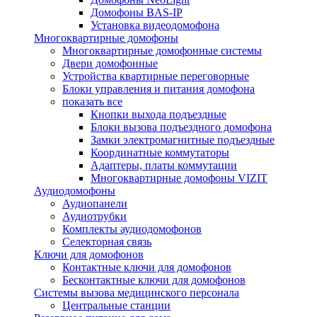
Домофоны BAS-IP
Установка видеодомофона
Многоквартирные домофоны
Многоквартирные домофонные системы
Двери домофонные
Устройства квартирные переговорные
Блоки управления и питания домофона
показать все
Кнопки выхода подъездные
Блоки вызова подъездного домофона
Замки электромагнитные подъездные
Координатные коммутаторы
Адаптеры, платы коммутации
Многоквартирные домофоны VIZIT
Аудиодомофоны
Аудиопанели
Аудиотрубки
Комплекты аудиодомофонов
Селекторная связь
Ключи для домофонов
Контактные ключи для домофонов
Бесконтактные ключи для домофонов
Системы вызова медицинского персонала
Центральные станции