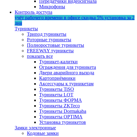
Передатчики видеосигнала
Микрофоны
Контроль доступа
учёт рабочего времени в офисе
скидка 5%
установка за 2
дня
Турникеты
Трипод турникеты
Роторные турникеты
Полноростовые турникеты
FREEWAY турникеты
показать все
Турникет-калитки
Ограждения для турникета
Двери аварийного выхода
Картоприёмники
Аксессуары к турникетам
Турникеты TiSO
Турникеты LOT
Турникеты ФОРМА
Турникеты ZKTeco
Турникеты Dormakaba
Турникеты OPTIMA
Установка турникетов
Замки электронные
Кодовые замки