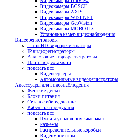
Видеокамеры UniView
Видеокамеры BOSCH
Видеокамеры AXIS
Видеокамеры WISENET
Видеокамеры GeoVision
Видеокамеры MOBOTIX
Установка камер видеонаблюдения
Видеорегистраторы
Turbo HD видеорегистраторы
IP видеорегистраторы
Аналоговые видеорегистраторы
Платы видеозахвата
показать все
Видеосерверы
Автомобильные видеорегистраторы
Аксессуары для видеонаблюдения
Жёсткие диски
Блоки питания
Сетевое оборудование
Кабельная продукция
показать все
Пульты управления камерами
Разъемы
Распределительные коробки
Видеомониторы