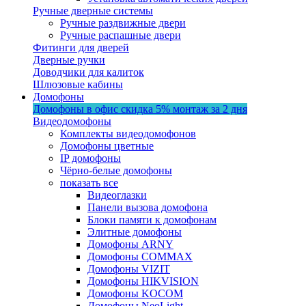
Ручные дверные системы
Ручные раздвижные двери
Ручные распашные двери
Фитинги для дверей
Дверные ручки
Доводчики для калиток
Шлюзовые кабины
Домофоны
Домофоны в офис
скидка 5%
монтаж за 2 дня
Видеодомофоны
Комплекты видеодомофонов
Домофоны цветные
IP домофоны
Чёрно-белые домофоны
показать все
Видеоглазки
Панели вызова домофона
Блоки памяти к домофонам
Элитные домофоны
Домофоны ARNY
Домофоны COMMAX
Домофоны VIZIT
Домофоны HIKVISION
Домофоны KOCOM
Домофоны NeoLight