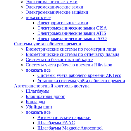
Электромагнитные замки
Электромеханические замки
Электромеханические защёлки
показать все
Электроригельные замки
Электромеханические замки CISA
Электромеханические замки ATIS
Электромеханические замки ISEO
Системы учета рабочего времени
Биометрические системы по геометрии лица
Биометрические системы по отпечатку пальца
Системы по бесконтактной карте
Системы учета рабочего времени Hikvision
показать все
Системы учета рабочего времени ZKTeco
Установка системы учёта рабочего времени
Автотранспортный контроль доступа
Шлагбаумы
Блокираторы дорог
Болларды
Убийцы шин
показать все
Автоматические парковки
Шлагбаумы FAAC
Шлагбаумы Magnetic Autocontrol