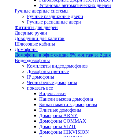
Установка автоматических дверей
Ручные дверные системы
Ручные раздвижные двери
Ручные распашные двери
Фитинги для дверей
Дверные ручки
Доводчики для калиток
Шлюзовые кабины
Домофоны
Домофоны в офис
скидка 5%
монтаж за 2 дня
Видеодомофоны
Комплекты видеодомофонов
Домофоны цветные
IP домофоны
Чёрно-белые домофоны
показать все
Видеоглазки
Панели вызова домофона
Блоки памяти к домофонам
Элитные домофоны
Домофоны ARNY
Домофоны COMMAX
Домофоны VIZIT
Домофоны HIKVISION