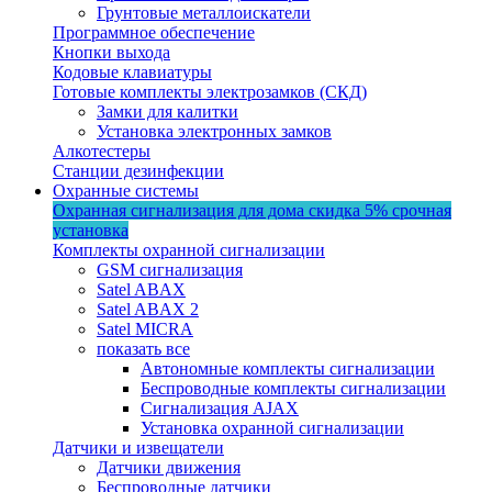
Грунтовые металлоискатели
Программное обеспечение
Кнопки выхода
Кодовые клавиатуры
Готовые комплекты электрозамков (СКД)
Замки для калитки
Установка электронных замков
Алкотестеры
Станции дезинфекции
Охранные системы
Охранная сигнализация для дома
скидка 5%
срочная
установка
Комплекты охранной сигнализации
GSM сигнализация
Satel ABAX
Satel ABAX 2
Satel MICRA
показать все
Автономные комплекты сигнализации
Беспроводные комплекты сигнализации
Сигнализация AJAX
Установка охранной сигнализации
Датчики и извещатели
Датчики движения
Беспроводные датчики