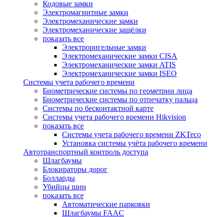
Кодовые замки
Электромагнитные замки
Электромеханические замки
Электромеханические защёлки
показать все
Электроригельные замки
Электромеханические замки CISA
Электромеханические замки ATIS
Электромеханические замки ISEO
Системы учета рабочего времени
Биометрические системы по геометрии лица
Биометрические системы по отпечатку пальца
Системы по бесконтактной карте
Системы учета рабочего времени Hikvision
показать все
Системы учета рабочего времени ZKTeco
Установка системы учёта рабочего времени
Автотранспортный контроль доступа
Шлагбаумы
Блокираторы дорог
Болларды
Убийцы шин
показать все
Автоматические парковки
Шлагбаумы FAAC