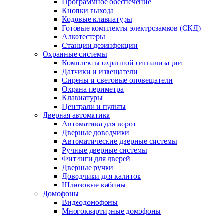
Программное обеспечение
Кнопки выхода
Кодовые клавиатуры
Готовые комплекты электрозамков (СКД)
Алкотестеры
Станции дезинфекции
Охранные системы
Комплекты охранной сигнализации
Датчики и извещатели
Сирены и световые оповещатели
Охрана периметра
Клавиатуры
Централи и пульты
Дверная автоматика
Автоматика для ворот
Дверные доводчики
Автоматические дверные системы
Ручные дверные системы
Фитинги для дверей
Дверные ручки
Доводчики для калиток
Шлюзовые кабины
Домофоны
Видеодомофоны
Многоквартирные домофоны