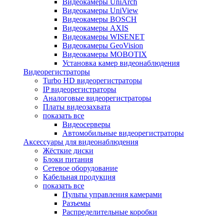
Видеокамеры UniArch
Видеокамеры UniView
Видеокамеры BOSCH
Видеокамеры AXIS
Видеокамеры WISENET
Видеокамеры GeoVision
Видеокамеры MOBOTIX
Установка камер видеонаблюдения
Видеорегистраторы
Turbo HD видеорегистраторы
IP видеорегистраторы
Аналоговые видеорегистраторы
Платы видеозахвата
показать все
Видеосерверы
Автомобильные видеорегистраторы
Аксессуары для видеонаблюдения
Жёсткие диски
Блоки питания
Сетевое оборудование
Кабельная продукция
показать все
Пульты управления камерами
Разъемы
Распределительные коробки