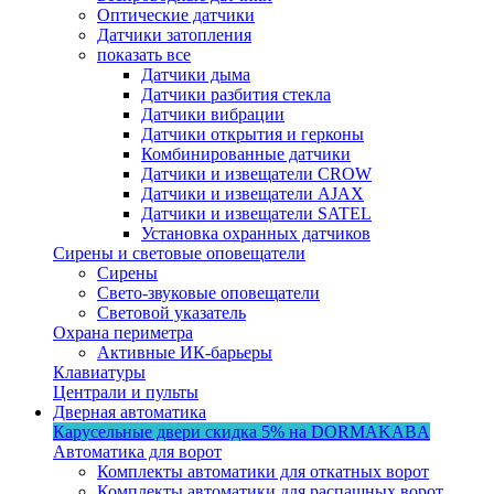
Оптические датчики
Датчики затопления
показать все
Датчики дыма
Датчики разбития стекла
Датчики вибрации
Датчики открытия и герконы
Комбинированные датчики
Датчики и извещатели CROW
Датчики и извещатели AJAX
Датчики и извещатели SATEL
Установка охранных датчиков
Сирены и световые оповещатели
Сирены
Свето-звуковые оповещатели
Световой указатель
Охрана периметра
Активные ИК-барьеры
Клавиатуры
Централи и пульты
Дверная автоматика
Карусельные двери
скидка 5%
на DORMAKABA
Автоматика для ворот
Комплекты автоматики для откатных ворот
Комплекты автоматики для распашных ворот