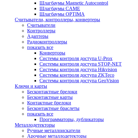
Шлагбаумы Magnetic Autocontrol
Шлагбаумы CAME
Шлагбаумы OPTIMA
Считыватели, контроллеры, конвертеры
Считыватели
Контроллеры
Адаптеры
Радиоконтроллеры
показать все
Конверторы
Системы контроля доступа U-Prox
Системы контроля доступа STOP-NET
Системы контроля доступа Hikvision
Системы контроля доступа ZKTeco
Системы контроля доступа GeoVision
Ключи и карты
Бесконтактные брелоки
Бесконтактные карты
Контактные брелоки
Бесконтактные браслеты
показать все
Программаторы, дубликаторы
Металлодетекторы
Ручные металлоискатели
Арочные металлодетекторы