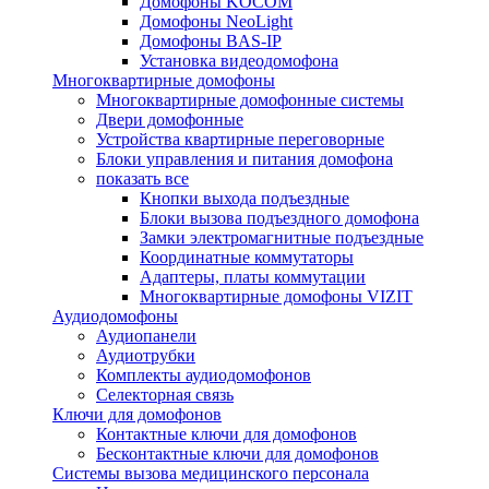
Домофоны KOCOM
Домофоны NeoLight
Домофоны BAS-IP
Установка видеодомофона
Многоквартирные домофоны
Многоквартирные домофонные системы
Двери домофонные
Устройства квартирные переговорные
Блоки управления и питания домофона
показать все
Кнопки выхода подъездные
Блоки вызова подъездного домофона
Замки электромагнитные подъездные
Координатные коммутаторы
Адаптеры, платы коммутации
Многоквартирные домофоны VIZIT
Аудиодомофоны
Аудиопанели
Аудиотрубки
Комплекты аудиодомофонов
Селекторная связь
Ключи для домофонов
Контактные ключи для домофонов
Бесконтактные ключи для домофонов
Системы вызова медицинского персонала