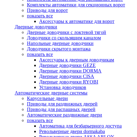
Комплекты автоматики для секционных ворот
Приводы для ворот
показать все
Аксессуары к автоматике для ворот
Дверные доводчики
Дверные доводчики с локтевой тягой
Доводчики со скользящим каналом
Напольные дверные доводчики
Доводчики скрытого монтажа
показать все
Аксессуары к дверным доводчикам
Дверные доводчики GEZE
Дверные доводчики DORMA
Дверные доводчики CISA
Дверные доводчики RYOBI
Установка доводчиков
Автоматические дверные системы
Карусельные двери
Приводы для раздвижных дверей
Приводы для распашных дверей
Автоматические раздвижные двери
показать все
Автоматика для безбарьерного доступа
Револьверные двери dormakaba
Револьверные двери ASSA ABLOY