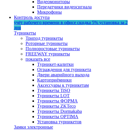
Видеомониторы
Передатчики видеосигнала
Микрофоны
Контроль доступа
учёт рабочего времени в офисе
скидка 5%
установка за 2
дня
Турникеты
Трипод турникеты
Роторные турникеты
Полноростовые турникеты
FREEWAY турникеты
показать все
Турникет-калитки
Ограждения для турникета
Двери аварийного выхода
Картоприёмники
Аксессуары к турникетам
Турникеты TiSO
Турникеты LOT
Турникеты ФОРМА
Турникеты ZKTeco
Турникеты Dormakaba
Турникеты OPTIMA
Установка турникетов
Замки электронные