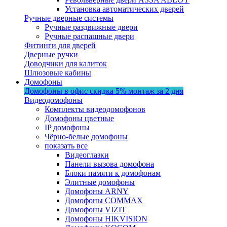
Установка автоматических дверей
Ручные дверные системы
Ручные раздвижные двери
Ручные распашные двери
Фитинги для дверей
Дверные ручки
Доводчики для калиток
Шлюзовые кабины
Домофоны
Домофоны в офис
скидка 5%
монтаж за 2 дня
Видеодомофоны
Комплекты видеодомофонов
Домофоны цветные
IP домофоны
Чёрно-белые домофоны
показать все
Видеоглазки
Панели вызова домофона
Блоки памяти к домофонам
Элитные домофоны
Домофоны ARNY
Домофоны COMMAX
Домофоны VIZIT
Домофоны HIKVISION