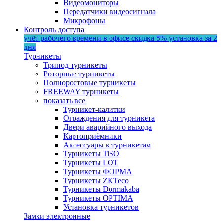
Видеомониторы
Передатчики видеосигнала
Микрофоны
Контроль доступа
учёт рабочего времени в офисе
скидка 5%
установка за 2
дня
Турникеты
Трипод турникеты
Роторные турникеты
Полноростовые турникеты
FREEWAY турникеты
показать все
Турникет-калитки
Ограждения для турникета
Двери аварийного выхода
Картоприёмники
Аксессуары к турникетам
Турникеты TiSO
Турникеты LOT
Турникеты ФОРМА
Турникеты ZKTeco
Турникеты Dormakaba
Турникеты OPTIMA
Установка турникетов
Замки электронные