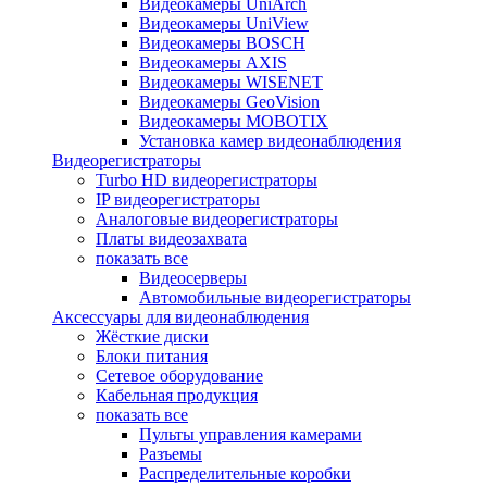
Видеокамеры UniArch
Видеокамеры UniView
Видеокамеры BOSCH
Видеокамеры AXIS
Видеокамеры WISENET
Видеокамеры GeoVision
Видеокамеры MOBOTIX
Установка камер видеонаблюдения
Видеорегистраторы
Turbo HD видеорегистраторы
IP видеорегистраторы
Аналоговые видеорегистраторы
Платы видеозахвата
показать все
Видеосерверы
Автомобильные видеорегистраторы
Аксессуары для видеонаблюдения
Жёсткие диски
Блоки питания
Сетевое оборудование
Кабельная продукция
показать все
Пульты управления камерами
Разъемы
Распределительные коробки