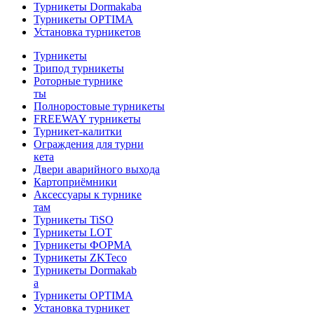
Турникеты Dormakaba
Турникеты OPTIMA
Установка турникетов
Турникеты
Трипод турникеты
Роторные турнике
ты
Полноростовые турникеты
FREEWAY турникеты
Турникет-калитки
Ограждения для турни
кета
Двери аварийного выхода
Картоприёмники
Аксессуары к турнике
там
Турникеты TiSO
Турникеты LOT
Турникеты ФОРМА
Турникеты ZKTeco
Турникеты Dormakab
a
Турникеты OPTIMA
Установка турникет