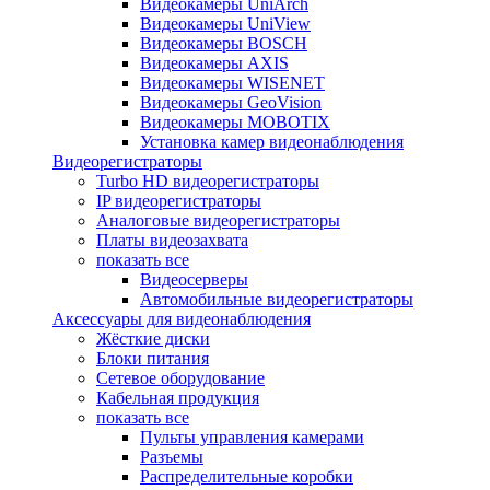
Видеокамеры UniArch
Видеокамеры UniView
Видеокамеры BOSCH
Видеокамеры AXIS
Видеокамеры WISENET
Видеокамеры GeoVision
Видеокамеры MOBOTIX
Установка камер видеонаблюдения
Видеорегистраторы
Turbo HD видеорегистраторы
IP видеорегистраторы
Аналоговые видеорегистраторы
Платы видеозахвата
показать все
Видеосерверы
Автомобильные видеорегистраторы
Аксессуары для видеонаблюдения
Жёсткие диски
Блоки питания
Сетевое оборудование
Кабельная продукция
показать все
Пульты управления камерами
Разъемы
Распределительные коробки