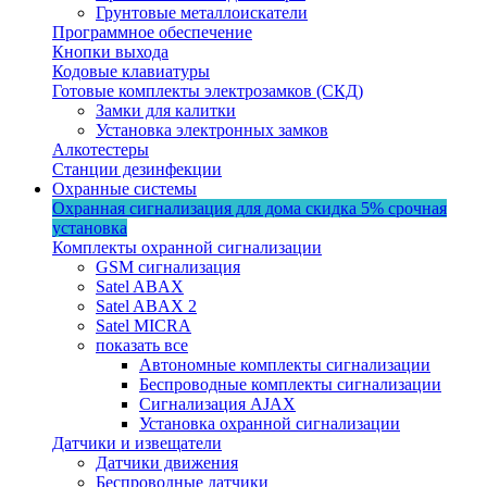
Грунтовые металлоискатели
Программное обеспечение
Кнопки выхода
Кодовые клавиатуры
Готовые комплекты электрозамков (СКД)
Замки для калитки
Установка электронных замков
Алкотестеры
Станции дезинфекции
Охранные системы
Охранная сигнализация для дома
скидка 5%
срочная
установка
Комплекты охранной сигнализации
GSM сигнализация
Satel ABAX
Satel ABAX 2
Satel MICRA
показать все
Автономные комплекты сигнализации
Беспроводные комплекты сигнализации
Сигнализация AJAX
Установка охранной сигнализации
Датчики и извещатели
Датчики движения
Беспроводные датчики