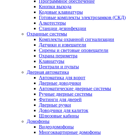
Программное обеспечение
Кнопки выхода
Кодовые клавиатуры
Готовые комплекты электрозамков (СКД)
Алкотестеры
Станции дезинфекции
Охранные системы
Комплекты охранной сигнализации
Датчики и извещатели
Сирены и световые оповещатели
Охрана периметра
Клавиатуры
Централи и пульты
Дверная автоматика
Автоматика для ворот
Дверные доводчики
Автоматические дверные системы
Ручные дверные системы
Фитинги для дверей
Дверные ручки
Доводчики для калиток
Шлюзовые кабины
Домофоны
Видеодомофоны
Многоквартирные домофоны