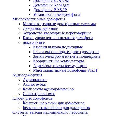
Домофоны KOCOM
Домофоны NeoLight
Домофоны BAS-IP
Установка видеодомофона
Многоквартирные домофоны
Многоквартирные домофонные системы
Двери домофонные
Устройства квартирные переговорные
Блоки управления и питания домофона
показать все
Кнопки выхода подъездные
Блоки вызова подъездного домофона
Замки электромагнитные подъездные
Координатные коммутаторы
Адаптеры, платы коммутации
Многоквартирные домофоны VIZIT
Аудиодомофоны
Аудиопанели
Аудиотрубки
Комплекты аудиодомофонов
Селекторная связь
Ключи для домофонов
Контактные ключи для домофонов
Бесконтактные ключи для домофонов
Системы вызова медицинского персонала