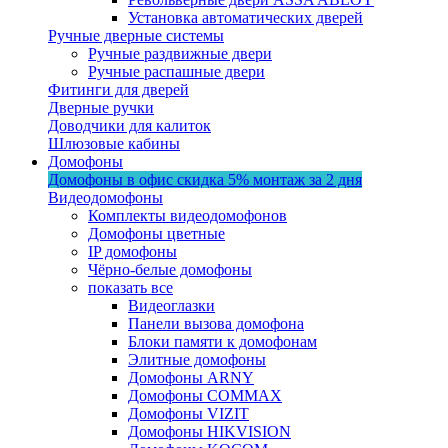
Установка автоматических дверей
Ручные дверные системы
Ручные раздвижные двери
Ручные распашные двери
Фитинги для дверей
Дверные ручки
Доводчики для калиток
Шлюзовые кабины
Домофоны
Домофоны в офис
скидка 5%
монтаж за 2 дня
Видеодомофоны
Комплекты видеодомофонов
Домофоны цветные
IP домофоны
Чёрно-белые домофоны
показать все
Видеоглазки
Панели вызова домофона
Блоки памяти к домофонам
Элитные домофоны
Домофоны ARNY
Домофоны COMMAX
Домофоны VIZIT
Домофоны HIKVISION