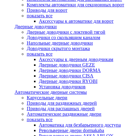
Комплекты автоматики для секционных ворот
Приводы для ворот
показать все
Аксессуары к автоматике для ворот
Дверные доводчики
Дверные доводчики с локтевой тягой
Доводчики со скользящим каналом
Напольные дверные доводчики
Доводчики скрытого монтажа
показать все
Аксессуары к дверным доводчикам
Дверные доводчики GEZE
Дверные доводчики DORMA
Дверные доводчики CISA
Дверные доводчики RYOBI
Установка доводчиков
Автоматические дверные системы
Карусельные двери
Приводы для раздвижных дверей
Приводы для распашных дверей
Автоматические раздвижные двери
показать все
Автоматика для безбарьерного доступа
Револьверные двери dormakaba
Револьверные двери ASSA ABLOY