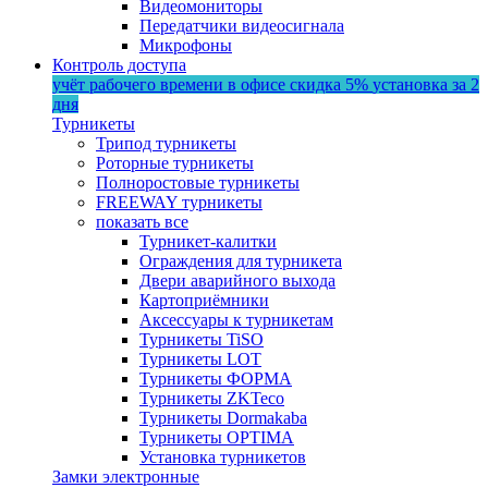
Видеомониторы
Передатчики видеосигнала
Микрофоны
Контроль доступа
учёт рабочего времени в офисе
скидка 5%
установка за 2
дня
Турникеты
Трипод турникеты
Роторные турникеты
Полноростовые турникеты
FREEWAY турникеты
показать все
Турникет-калитки
Ограждения для турникета
Двери аварийного выхода
Картоприёмники
Аксессуары к турникетам
Турникеты TiSO
Турникеты LOT
Турникеты ФОРМА
Турникеты ZKTeco
Турникеты Dormakaba
Турникеты OPTIMA
Установка турникетов
Замки электронные