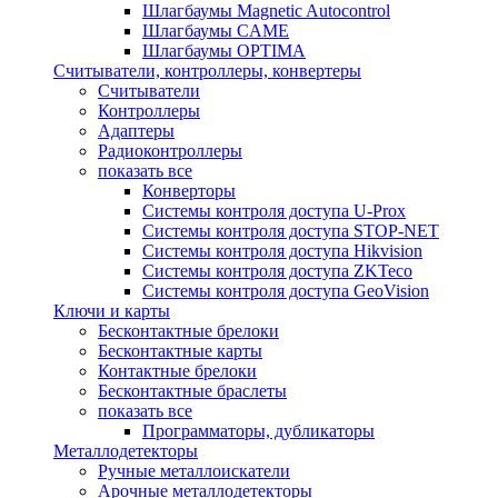
Шлагбаумы Magnetic Autocontrol
Шлагбаумы CAME
Шлагбаумы OPTIMA
Считыватели, контроллеры, конвертеры
Считыватели
Контроллеры
Адаптеры
Радиоконтроллеры
показать все
Конверторы
Системы контроля доступа U-Prox
Системы контроля доступа STOP-NET
Системы контроля доступа Hikvision
Системы контроля доступа ZKTeco
Системы контроля доступа GeoVision
Ключи и карты
Бесконтактные брелоки
Бесконтактные карты
Контактные брелоки
Бесконтактные браслеты
показать все
Программаторы, дубликаторы
Металлодетекторы
Ручные металлоискатели
Арочные металлодетекторы