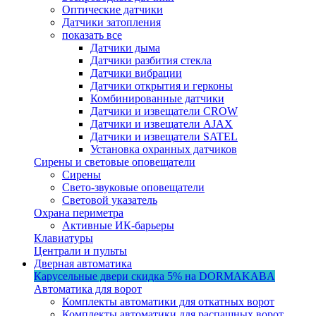
Оптические датчики
Датчики затопления
показать все
Датчики дыма
Датчики разбития стекла
Датчики вибрации
Датчики открытия и герконы
Комбинированные датчики
Датчики и извещатели CROW
Датчики и извещатели AJAX
Датчики и извещатели SATEL
Установка охранных датчиков
Сирены и световые оповещатели
Сирены
Свето-звуковые оповещатели
Световой указатель
Охрана периметра
Активные ИК-барьеры
Клавиатуры
Централи и пульты
Дверная автоматика
Карусельные двери
скидка 5%
на DORMAKABA
Автоматика для ворот
Комплекты автоматики для откатных ворот
Комплекты автоматики для распашных ворот