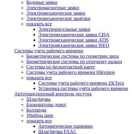
Кодовые замки
Электромагнитные замки
Электромеханические замки
Электромеханические защёлки
показать все
Электроригельные замки
Электромеханические замки CISA
Электромеханические замки ATIS
Электромеханические замки ISEO
Системы учета рабочего времени
Биометрические системы по геометрии лица
Биометрические системы по отпечатку пальца
Системы по бесконтактной карте
Системы учета рабочего времени Hikvision
показать все
Системы учета рабочего времени ZKTeco
Установка системы учёта рабочего времени
Автотранспортный контроль доступа
Шлагбаумы
Блокираторы дорог
Болларды
Убийцы шин
показать все
Автоматические парковки
Шлагбаумы FAAC