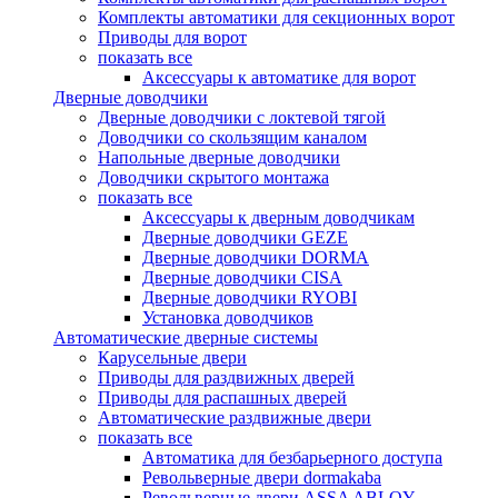
Комплекты автоматики для секционных ворот
Приводы для ворот
показать все
Аксессуары к автоматике для ворот
Дверные доводчики
Дверные доводчики с локтевой тягой
Доводчики со скользящим каналом
Напольные дверные доводчики
Доводчики скрытого монтажа
показать все
Аксессуары к дверным доводчикам
Дверные доводчики GEZE
Дверные доводчики DORMA
Дверные доводчики CISA
Дверные доводчики RYOBI
Установка доводчиков
Автоматические дверные системы
Карусельные двери
Приводы для раздвижных дверей
Приводы для распашных дверей
Автоматические раздвижные двери
показать все
Автоматика для безбарьерного доступа
Револьверные двери dormakaba
Револьверные двери ASSA ABLOY