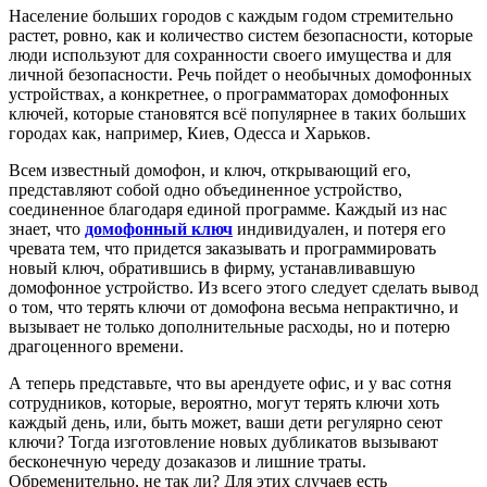
Население больших городов с каждым годом стремительно
растет, ровно, как и количество систем безопасности, которые
люди используют для сохранности своего имущества и для
личной безопасности. Речь пойдет о необычных домофонных
устройствах, а конкретнее, о программаторах домофонных
ключей, которые становятся всё популярнее в таких больших
городах как, например, Киев, Одесса и Харьков.
Всем известный домофон, и ключ, открывающий его,
представляют собой одно объединенное устройство,
соединенное благодаря единой программе. Каждый из нас
знает, что
домофонный ключ
индивидуален, и потеря его
чревата тем, что придется заказывать и программировать
новый ключ, обратившись в фирму, устанавливавшую
домофонное устройство. Из всего этого следует сделать вывод
о том, что терять ключи от домофона весьма непрактично, и
вызывает не только дополнительные расходы, но и потерю
драгоценного времени.
А теперь представьте, что вы арендуете офис, и у вас сотня
сотрудников, которые, вероятно, могут терять ключи хоть
каждый день, или, быть может, ваши дети регулярно сеют
ключи? Тогда изготовление новых дубликатов вызывают
бесконечную череду дозаказов и лишние траты.
Обременительно, не так ли? Для этих случаев есть