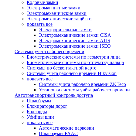
Кодовые замки
Электромагнитные замки
Электромеханические замки
Электромеханические защёлки
показать все
Электроригельные замки
Электромеханические замки CISA
Электромеханические замки ATIS
Электромеханические замки ISEO
Системы учета рабочего времени
Биометрические системы по геометрии лица
Биометрические системы по отпечатку пальца
Системы по бесконтактной карте
Системы учета рабочего времени Hikvision
показать все
Системы учета рабочего времени ZKTeco
Установка системы учёта рабочего времени
Автотранспортный контроль доступа
Шлагбаумы
Блокираторы дорог
Болларды
Убийцы шин
показать все
Автоматические парковки
Шлагбаумы FAAC