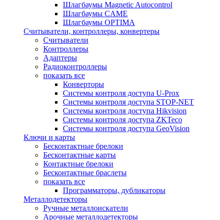
Шлагбаумы Magnetic Autocontrol
Шлагбаумы CAME
Шлагбаумы OPTIMA
Считыватели, контроллеры, конвертеры
Считыватели
Контроллеры
Адаптеры
Радиоконтроллеры
показать все
Конверторы
Системы контроля доступа U-Prox
Системы контроля доступа STOP-NET
Системы контроля доступа Hikvision
Системы контроля доступа ZKTeco
Системы контроля доступа GeoVision
Ключи и карты
Бесконтактные брелоки
Бесконтактные карты
Контактные брелоки
Бесконтактные браслеты
показать все
Программаторы, дубликаторы
Металлодетекторы
Ручные металлоискатели
Арочные металлодетекторы