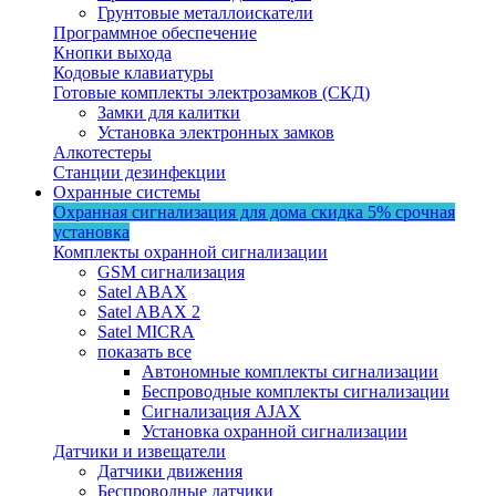
Грунтовые металлоискатели
Программное обеспечение
Кнопки выхода
Кодовые клавиатуры
Готовые комплекты электрозамков (СКД)
Замки для калитки
Установка электронных замков
Алкотестеры
Станции дезинфекции
Охранные системы
Охранная сигнализация для дома
скидка 5%
срочная
установка
Комплекты охранной сигнализации
GSM сигнализация
Satel ABAX
Satel ABAX 2
Satel MICRA
показать все
Автономные комплекты сигнализации
Беспроводные комплекты сигнализации
Сигнализация AJAX
Установка охранной сигнализации
Датчики и извещатели
Датчики движения
Беспроводные датчики