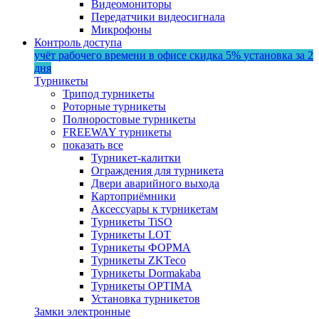
Видеомониторы
Передатчики видеосигнала
Микрофоны
Контроль доступа
учёт рабочего времени в офисе
скидка 5%
установка за 2
дня
Турникеты
Трипод турникеты
Роторные турникеты
Полноростовые турникеты
FREEWAY турникеты
показать все
Турникет-калитки
Ограждения для турникета
Двери аварийного выхода
Картоприёмники
Аксессуары к турникетам
Турникеты TiSO
Турникеты LOT
Турникеты ФОРМА
Турникеты ZKTeco
Турникеты Dormakaba
Турникеты OPTIMA
Установка турникетов
Замки электронные