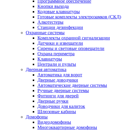
Программное обеспечение
Кнопки выхода
Кодовые клавиатуры
Готовые комплекты электрозамков (СКД)
Алкотестеры
Станции дезинфекции
Охранные системы
Комплекты охранной сигнализации
Датчики и извещатели
Сирены и световые оповещатели
Охрана периметра
Клавиатуры
Централи и пульты
Дверная автоматика
Автоматика для ворот
Дверные доводчики
Автоматические дверные системы
Ручные дверные системы
Фитинги для дверей
Дверные ручки
Доводчики для калиток
Шлюзовые кабины
Домофоны
Видеодомофоны
Многоквартирные домофоны