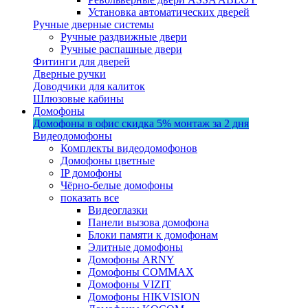
Установка автоматических дверей
Ручные дверные системы
Ручные раздвижные двери
Ручные распашные двери
Фитинги для дверей
Дверные ручки
Доводчики для калиток
Шлюзовые кабины
Домофоны
Домофоны в офис
скидка 5%
монтаж за 2 дня
Видеодомофоны
Комплекты видеодомофонов
Домофоны цветные
IP домофоны
Чёрно-белые домофоны
показать все
Видеоглазки
Панели вызова домофона
Блоки памяти к домофонам
Элитные домофоны
Домофоны ARNY
Домофоны COMMAX
Домофоны VIZIT
Домофоны HIKVISION