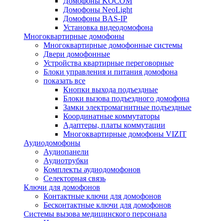
Домофоны KOCOM
Домофоны NeoLight
Домофоны BAS-IP
Установка видеодомофона
Многоквартирные домофоны
Многоквартирные домофонные системы
Двери домофонные
Устройства квартирные переговорные
Блоки управления и питания домофона
показать все
Кнопки выхода подъездные
Блоки вызова подъездного домофона
Замки электромагнитные подъездные
Координатные коммутаторы
Адаптеры, платы коммутации
Многоквартирные домофоны VIZIT
Аудиодомофоны
Аудиопанели
Аудиотрубки
Комплекты аудиодомофонов
Селекторная связь
Ключи для домофонов
Контактные ключи для домофонов
Бесконтактные ключи для домофонов
Системы вызова медицинского персонала