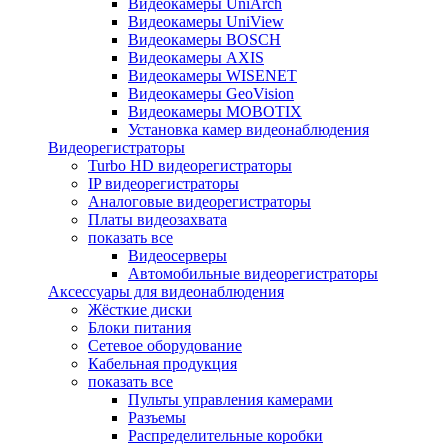
Видеокамеры UniArch
Видеокамеры UniView
Видеокамеры BOSCH
Видеокамеры AXIS
Видеокамеры WISENET
Видеокамеры GeoVision
Видеокамеры MOBOTIX
Установка камер видеонаблюдения
Видеорегистраторы
Turbo HD видеорегистраторы
IP видеорегистраторы
Аналоговые видеорегистраторы
Платы видеозахвата
показать все
Видеосерверы
Автомобильные видеорегистраторы
Аксессуары для видеонаблюдения
Жёсткие диски
Блоки питания
Сетевое оборудование
Кабельная продукция
показать все
Пульты управления камерами
Разъемы
Распределительные коробки