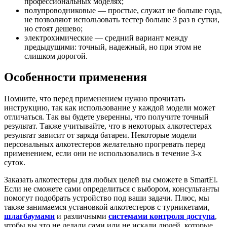
профессиональных моделях;
полупроводниковые — простые, служат не больше года,
не позволяют использовать тестер больше 3 раз в сутки,
но стоят дешево;
электрохимические — средний вариант между
предыдущими: точный, надежный, но при этом не
слишком дорогой.
Особенности применения
Помните, что перед применением нужно прочитать
инструкцию, так как использование у каждой модели может
отличаться. Так вы будете уверенны, что получите точный
результат. Также учитывайте, что в некоторых алкотестерах
результат зависит от заряда батареи. Некоторые модели
персональных алкотестеров желательно прогревать перед
применением, если они не использовались в течение 3-х
суток.
Заказать алкотестеры для любых целей вы сможете в SmartEl.
Если не сможете сами определиться с выбором, консультанты
помогут подобрать устройство под ваши задачи. Плюс, мы
также занимаемся установкой алкотестеров с турникетами,
шлагбаумами
и различными
системами контроля доступа
,
чтобы вы это не делали сами или не искали людей, которые