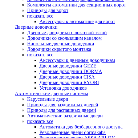
Комплекты автоматики для секционных ворот
Приводы для ворот
показать все
Аксессуары к автоматике для ворот
Дверные доводчики
Дверные доводчики с локтевой тягой
Доводчики со скользящим каналом
Напольные дверные доводчики
Доводчики скрытого монтажа
показать все
Аксессуары к дверным доводчикам
Дверные доводчики GEZE
Дверные доводчики DORMA
Дверные доводчики CISA
Дверные доводчики RYOBI
Установка доводчиков
Автоматические дверные системы
Карусельные двери
Приводы для раздвижных дверей
Приводы для распашных дверей
Автоматические раздвижные двери
показать все
Автоматика для безбарьерного доступа
Револьверные двери dormakaba
Револьверные двери ASSA ABLOY