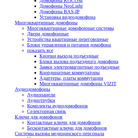
Домофоны KOCOM
Домофоны NeoLight
Домофоны BAS-IP
Установка видеодомофона
Многоквартирные домофоны
Многоквартирные домофонные системы
Двери домофонные
Устройства квартирные переговорные
Блоки управления и питания домофона
показать все
Кнопки выхода подъездные
Блоки вызова подъездного домофона
Замки электромагнитные подъездные
Координатные коммутаторы
Адаптеры, платы коммутации
Многоквартирные домофоны VIZIT
Аудиодомофоны
Аудиопанели
Аудиотрубки
Комплекты аудиодомофонов
Селекторная связь
Ключи для домофонов
Контактные ключи для домофонов
Бесконтактные ключи для домофонов
Системы вызова медицинского персонала