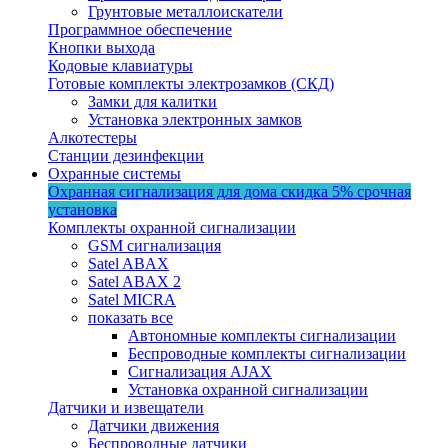
Грунтовые металлоискатели
Программное обеспечение
Кнопки выхода
Кодовые клавиатуры
Готовые комплекты электрозамков (СКД)
Замки для калитки
Установка электронных замков
Алкотестеры
Станции дезинфекции
Охранные системы
Охранная сигнализация для дома
скидка 5%
срочная
установка
Комплекты охранной сигнализации
GSM сигнализация
Satel ABAX
Satel ABAX 2
Satel MICRA
показать все
Автономные комплекты сигнализации
Беспроводные комплекты сигнализации
Сигнализация AJAX
Установка охранной сигнализации
Датчики и извещатели
Датчики движения
Беспроводные датчики