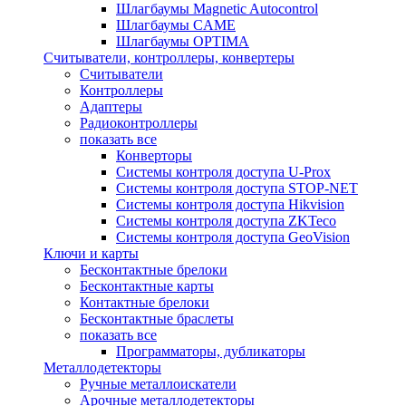
Шлагбаумы Magnetic Autocontrol
Шлагбаумы CAME
Шлагбаумы OPTIMA
Считыватели, контроллеры, конвертеры
Считыватели
Контроллеры
Адаптеры
Радиоконтроллеры
показать все
Конверторы
Системы контроля доступа U-Prox
Системы контроля доступа STOP-NET
Системы контроля доступа Hikvision
Системы контроля доступа ZKTeco
Системы контроля доступа GeoVision
Ключи и карты
Бесконтактные брелоки
Бесконтактные карты
Контактные брелоки
Бесконтактные браслеты
показать все
Программаторы, дубликаторы
Металлодетекторы
Ручные металлоискатели
Арочные металлодетекторы