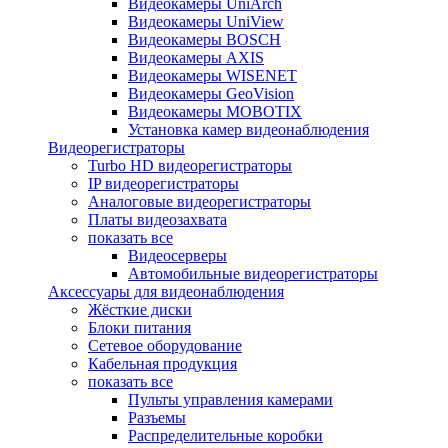
Видеокамеры UniArch
Видеокамеры UniView
Видеокамеры BOSCH
Видеокамеры AXIS
Видеокамеры WISENET
Видеокамеры GeoVision
Видеокамеры MOBOTIX
Установка камер видеонаблюдения
Видеорегистраторы
Turbo HD видеорегистраторы
IP видеорегистраторы
Аналоговые видеорегистраторы
Платы видеозахвата
показать все
Видеосерверы
Автомобильные видеорегистраторы
Аксессуары для видеонаблюдения
Жёсткие диски
Блоки питания
Сетевое оборудование
Кабельная продукция
показать все
Пульты управления камерами
Разъемы
Распределительные коробки