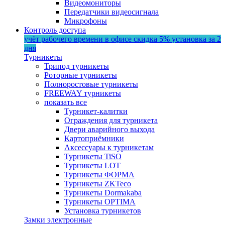
Видеомониторы
Передатчики видеосигнала
Микрофоны
Контроль доступа
учёт рабочего времени в офисе
скидка 5%
установка за 2
дня
Турникеты
Трипод турникеты
Роторные турникеты
Полноростовые турникеты
FREEWAY турникеты
показать все
Турникет-калитки
Ограждения для турникета
Двери аварийного выхода
Картоприёмники
Аксессуары к турникетам
Турникеты TiSO
Турникеты LOT
Турникеты ФОРМА
Турникеты ZKTeco
Турникеты Dormakaba
Турникеты OPTIMA
Установка турникетов
Замки электронные