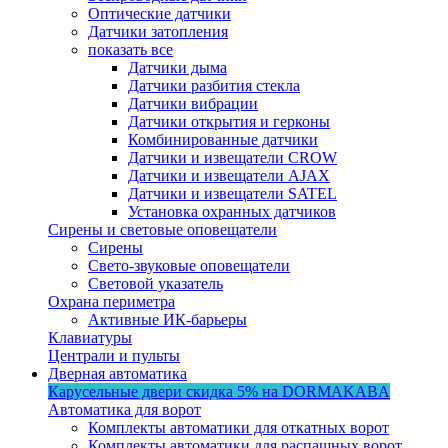
Оптические датчики
Датчики затопления
показать все
Датчики дыма
Датчики разбития стекла
Датчики вибрации
Датчики открытия и герконы
Комбинированные датчики
Датчики и извещатели CROW
Датчики и извещатели AJAX
Датчики и извещатели SATEL
Установка охранных датчиков
Сирены и световые оповещатели
Сирены
Свето-звуковые оповещатели
Световой указатель
Охрана периметра
Активные ИК-барьеры
Клавиатуры
Централи и пульты
Дверная автоматика
Карусельные двери
скидка 5%
на DORMAKABA
Автоматика для ворот
Комплекты автоматики для откатных ворот
Комплекты автоматики для распашных ворот