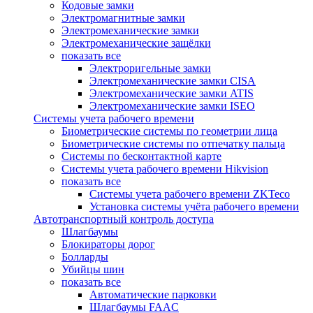
Кодовые замки
Электромагнитные замки
Электромеханические замки
Электромеханические защёлки
показать все
Электроригельные замки
Электромеханические замки CISA
Электромеханические замки ATIS
Электромеханические замки ISEO
Системы учета рабочего времени
Биометрические системы по геометрии лица
Биометрические системы по отпечатку пальца
Системы по бесконтактной карте
Системы учета рабочего времени Hikvision
показать все
Системы учета рабочего времени ZKTeco
Установка системы учёта рабочего времени
Автотранспортный контроль доступа
Шлагбаумы
Блокираторы дорог
Болларды
Убийцы шин
показать все
Автоматические парковки
Шлагбаумы FAAC