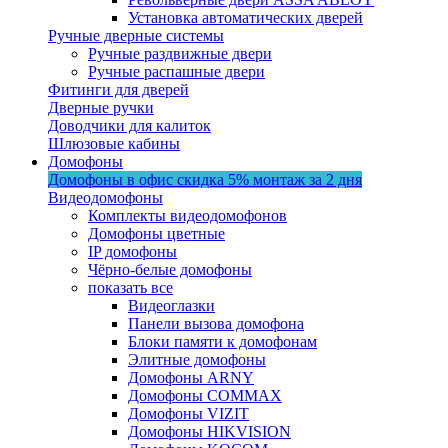
Установка автоматических дверей
Ручные дверные системы
Ручные раздвижные двери
Ручные распашные двери
Фитинги для дверей
Дверные ручки
Доводчики для калиток
Шлюзовые кабины
Домофоны
Домофоны в офис
скидка 5%
монтаж за 2 дня
Видеодомофоны
Комплекты видеодомофонов
Домофоны цветные
IP домофоны
Чёрно-белые домофоны
показать все
Видеоглазки
Панели вызова домофона
Блоки памяти к домофонам
Элитные домофоны
Домофоны ARNY
Домофоны COMMAX
Домофоны VIZIT
Домофоны HIKVISION