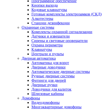
Программное обеспечение
Кнопки выхода
Кодовые клавиатуры
Готовые комплекты электрозамков (СКД)
Алкотестеры
Станции дезинфекции
Охранные системы
Комплекты охранной сигнализации
Датчики и извещатели
Сирены и световые оповещатели
Охрана периметра
Клавиатуры
Централи и пульты
Дверная автоматика
Автоматика для ворот
Дверные доводчики
Автоматические дверные системы
Ручные дверные системы
Фитинги для дверей
Дверные ручки
Доводчики для калиток
Шлюзовые кабины
Домофоны
Видеодомофоны
Многоквартирные домофоны