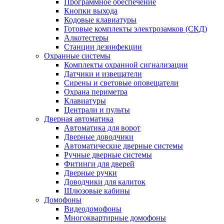
Программное обеспечение
Кнопки выхода
Кодовые клавиатуры
Готовые комплекты электрозамков (СКД)
Алкотестеры
Станции дезинфекции
Охранные системы
Комплекты охранной сигнализации
Датчики и извещатели
Сирены и световые оповещатели
Охрана периметра
Клавиатуры
Централи и пульты
Дверная автоматика
Автоматика для ворот
Дверные доводчики
Автоматические дверные системы
Ручные дверные системы
Фитинги для дверей
Дверные ручки
Доводчики для калиток
Шлюзовые кабины
Домофоны
Видеодомофоны
Многоквартирные домофоны