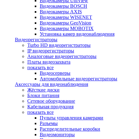
Видеокамеры UniView
Видеокамеры BOSCH
Видеокамеры AXIS
Видеокамеры WISENET
Видеокамеры GeoVision
Видеокамеры MOBOTIX
Установка камер видеонаблюдения
Видеорегистраторы
Turbo HD видеорегистраторы
IP видеорегистраторы
Аналоговые видеорегистраторы
Платы видеозахвата
показать все
Видеосерверы
Автомобильные видеорегистраторы
Аксессуары для видеонаблюдения
Жёсткие диски
Блоки питания
Сетевое оборудование
Кабельная продукция
показать все
Пульты управления камерами
Разъемы
Распределительные коробки
Видеомониторы