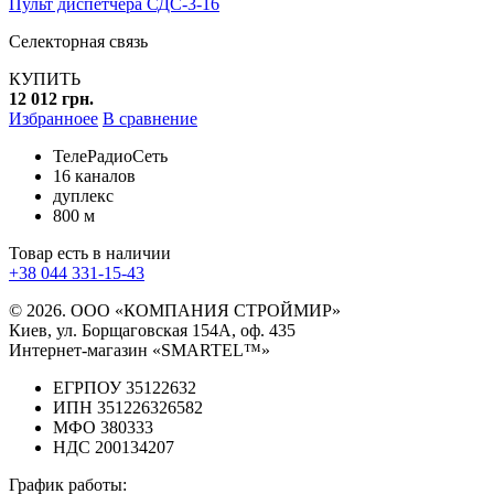
Пульт диспетчера СДС-3-16
Селекторная связь
КУПИТЬ
12 012 грн.
Избранноее
В сравнение
ТелеРадиоСеть
16 каналов
дуплекс
800 м
Товар есть в наличии
+38 044 331-15-43
© 2026. ООО «КОМПАНИЯ СТРОЙМИР»
Киев, ул. Борщаговская 154А, оф. 435
Интернет-магазин «SMARTEL™»
ЕГРПОУ 35122632
ИПН 351226326582
МФО 380333
НДС 200134207
График работы: