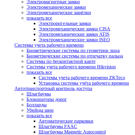
Электромагнитные замки
Электромеханические замки
Электромеханические защёлки
показать все
Электроригельные замки
Электромеханические замки CISA
Электромеханические замки ATIS
Электромеханические замки ISEO
Системы учета рабочего времени
Биометрические системы по геометрии лица
Биометрические системы по отпечатку пальца
Системы по бесконтактной карте
Системы учета рабочего времени Hikvision
показать все
Системы учета рабочего времени ZKTeco
Установка системы учёта рабочего времени
Автотранспортный контроль доступа
Шлагбаумы
Блокираторы дорог
Болларды
Убийцы шин
показать все
Автоматические парковки
Шлагбаумы FAAC
Шлагбаумы Magnetic Autocontrol