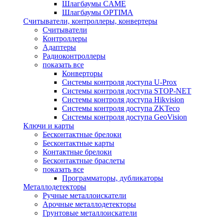
Шлагбаумы CAME
Шлагбаумы OPTIMA
Считыватели, контроллеры, конвертеры
Считыватели
Контроллеры
Адаптеры
Радиоконтроллеры
показать все
Конверторы
Системы контроля доступа U-Prox
Системы контроля доступа STOP-NET
Системы контроля доступа Hikvision
Системы контроля доступа ZKTeco
Системы контроля доступа GeoVision
Ключи и карты
Бесконтактные брелоки
Бесконтактные карты
Контактные брелоки
Бесконтактные браслеты
показать все
Программаторы, дубликаторы
Металлодетекторы
Ручные металлоискатели
Арочные металлодетекторы
Грунтовые металлоискатели