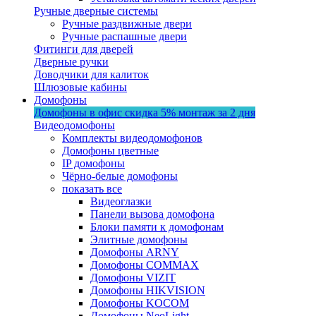
Ручные дверные системы
Ручные раздвижные двери
Ручные распашные двери
Фитинги для дверей
Дверные ручки
Доводчики для калиток
Шлюзовые кабины
Домофоны
Домофоны в офис
скидка 5%
монтаж за 2 дня
Видеодомофоны
Комплекты видеодомофонов
Домофоны цветные
IP домофоны
Чёрно-белые домофоны
показать все
Видеоглазки
Панели вызова домофона
Блоки памяти к домофонам
Элитные домофоны
Домофоны ARNY
Домофоны COMMAX
Домофоны VIZIT
Домофоны HIKVISION
Домофоны KOCOM
Домофоны NeoLight