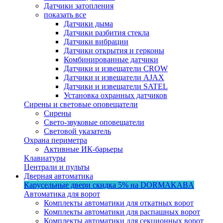
Датчики затопления
показать все
Датчики дыма
Датчики разбития стекла
Датчики вибрации
Датчики открытия и герконы
Комбинированные датчики
Датчики и извещатели CROW
Датчики и извещатели AJAX
Датчики и извещатели SATEL
Установка охранных датчиков
Сирены и световые оповещатели
Сирены
Свето-звуковые оповещатели
Световой указатель
Охрана периметра
Активные ИК-барьеры
Клавиатуры
Централи и пульты
Дверная автоматика
Карусельные двери
скидка 5%
на DORMAKABA
Автоматика для ворот
Комплекты автоматики для откатных ворот
Комплекты автоматики для распашных ворот
Комплекты автоматики для секционных ворот