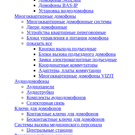
Домофоны BAS-IP
Установка видеодомофона
Многоквартирные домофоны
Многоквартирные домофонные системы
Двери домофонные
Устройства квартирные переговорные
Блоки управления и питания домофона
показать все
Кнопки выхода подъездные
Блоки вызова подъездного домофона
Замки электромагнитные подъездные
Координатные коммутаторы
Адаптеры, платы коммутации
Многоквартирные домофоны VIZIT
Аудиодомофоны
Аудиопанели
Аудиотрубки
Комплекты аудиодомофонов
Селекторная связь
Ключи для домофонов
Контактные ключи для домофонов
Бесконтактные ключи для домофонов
Системы вызова медицинского персонала
Центральные станции