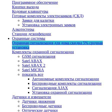
Программное обеспечение
Кнопки выхода
Кодовые клавиатуры
Готовые комплекты электрозамков (СКД)
Замки для калитки
Установка электронных замков
Алкотестеры
Станции дезинфекции
Охранные системы
Охранная сигнализация для дома
скидка 5%
срочная
установка
Комплекты охранной сигнализации
GSM сигнализация
Satel ABAX
Satel ABAX 2
Satel MICRA
показать все
Автономные комплекты сигнализации
Беспроводные комплекты сигнализации
Сигнализация AJAX
Установка охранной сигнализации
Датчики и извещатели
Датчики движения
Беспроводные датчики
Оптические датчики