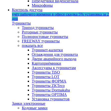
Передатчики видеосигнала
Микрофоны
Контроль доступа
учёт рабочего времени в офисе
скидка 5%
установка за 2
дня
Турникеты
Трипод турникеты
Роторные турникеты
Полноростовые турникеты
FREEWAY турникеты
показать все
Турникет-калитки
Ограждения для турникета
Двери аварийного выхода
Картоприёмники
Аксессуары к турникетам
Турникеты TiSO
Турникеты LOT
Турникеты ФОРМА
Турникеты ZKTeco
Турникеты Dormakaba
Турникеты OPTIMA
Установка турникетов
Замки электронные
Кодовые замки