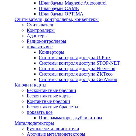
Шлагбаумы Magnetic Autocontrol
Шлагбаумы CAME
Шлагбаумы OPTIMA
Считыватели, контроллеры, конвертеры
Считыватели
Контроллеры
Адаптеры
Радиоконтроллеры
показать все
Конверторы
Системы контроля доступа U-Prox
Системы контроля доступа STOP-NET
Системы контроля доступа Hikvision
Системы контроля доступа ZKTeco
Системы контроля доступа GeoVision
Ключи и карты
Бесконтактные брелоки
Бесконтактные карты
Контактные брелоки
Бесконтактные браслеты
показать все
Программаторы, дубликаторы
Металлодетекторы
Ручные металлоискатели
Арочные металлодетекторы