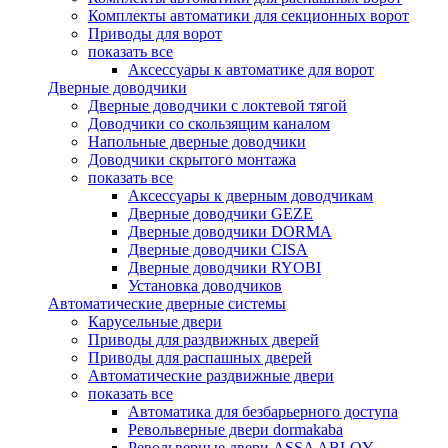
Комплекты автоматики для секционных ворот
Приводы для ворот
показать все
Аксессуары к автоматике для ворот
Дверные доводчики
Дверные доводчики с локтевой тягой
Доводчики со скользящим каналом
Напольные дверные доводчики
Доводчики скрытого монтажа
показать все
Аксессуары к дверным доводчикам
Дверные доводчики GEZE
Дверные доводчики DORMA
Дверные доводчики CISA
Дверные доводчики RYOBI
Установка доводчиков
Автоматические дверные системы
Карусельные двери
Приводы для раздвижных дверей
Приводы для распашных дверей
Автоматические раздвижные двери
показать все
Автоматика для безбарьерного доступа
Револьверные двери dormakaba
Револьверные двери ASSA ABLOY