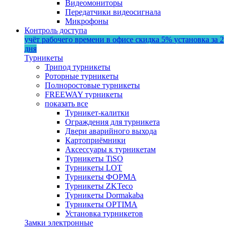
Видеомониторы
Передатчики видеосигнала
Микрофоны
Контроль доступа
учёт рабочего времени в офисе
скидка 5%
установка за 2
дня
Турникеты
Трипод турникеты
Роторные турникеты
Полноростовые турникеты
FREEWAY турникеты
показать все
Турникет-калитки
Ограждения для турникета
Двери аварийного выхода
Картоприёмники
Аксессуары к турникетам
Турникеты TiSO
Турникеты LOT
Турникеты ФОРМА
Турникеты ZKTeco
Турникеты Dormakaba
Турникеты OPTIMA
Установка турникетов
Замки электронные