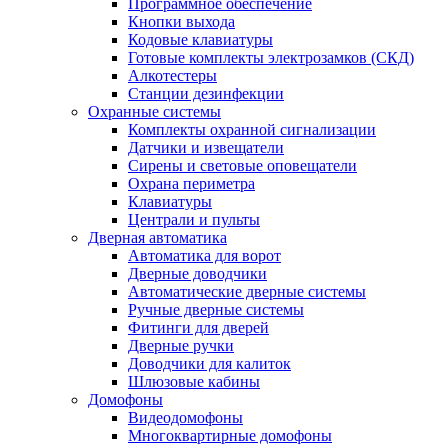
Программное обеспечение
Кнопки выхода
Кодовые клавиатуры
Готовые комплекты электрозамков (СКД)
Алкотестеры
Станции дезинфекции
Охранные системы
Комплекты охранной сигнализации
Датчики и извещатели
Сирены и световые оповещатели
Охрана периметра
Клавиатуры
Централи и пульты
Дверная автоматика
Автоматика для ворот
Дверные доводчики
Автоматические дверные системы
Ручные дверные системы
Фитинги для дверей
Дверные ручки
Доводчики для калиток
Шлюзовые кабины
Домофоны
Видеодомофоны
Многоквартирные домофоны