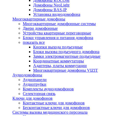
Домофоны KOCOM
Домофоны NeoLight
Домофоны BAS-IP
Установка видеодомофона
Многоквартирные домофоны
Многоквартирные домофонные системы
Двери домофонные
Устройства квартирные переговорные
Блоки управления и питания домофона
показать все
Кнопки выхода подъездные
Блоки вызова подъездного домофона
Замки электромагнитные подъездные
Координатные коммутаторы
Адаптеры, платы коммутации
Многоквартирные домофоны VIZIT
Аудиодомофоны
Аудиопанели
Аудиотрубки
Комплекты аудиодомофонов
Селекторная связь
Ключи для домофонов
Контактные ключи для домофонов
Бесконтактные ключи для домофонов
Системы вызова медицинского персонала