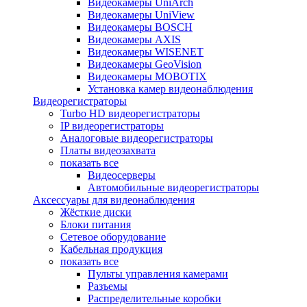
Видеокамеры UniArch
Видеокамеры UniView
Видеокамеры BOSCH
Видеокамеры AXIS
Видеокамеры WISENET
Видеокамеры GeoVision
Видеокамеры MOBOTIX
Установка камер видеонаблюдения
Видеорегистраторы
Turbo HD видеорегистраторы
IP видеорегистраторы
Аналоговые видеорегистраторы
Платы видеозахвата
показать все
Видеосерверы
Автомобильные видеорегистраторы
Аксессуары для видеонаблюдения
Жёсткие диски
Блоки питания
Сетевое оборудование
Кабельная продукция
показать все
Пульты управления камерами
Разъемы
Распределительные коробки