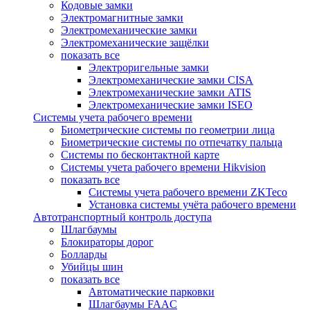
Кодовые замки
Электромагнитные замки
Электромеханические замки
Электромеханические защёлки
показать все
Электроригельные замки
Электромеханические замки CISA
Электромеханические замки ATIS
Электромеханические замки ISEO
Системы учета рабочего времени
Биометрические системы по геометрии лица
Биометрические системы по отпечатку пальца
Системы по бесконтактной карте
Системы учета рабочего времени Hikvision
показать все
Системы учета рабочего времени ZKTeco
Установка системы учёта рабочего времени
Автотранспортный контроль доступа
Шлагбаумы
Блокираторы дорог
Болларды
Убийцы шин
показать все
Автоматические парковки
Шлагбаумы FAAC