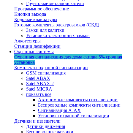
Грунтовые металлоискатели
Программное обеспечение
Кнопки выхода
Кодовые клавиатуры
Готовые комплекты электрозамков (СКД)
Замки для калитки
Установка электронных замков
Алкотестеры
Станции дезинфекции
Охранные системы
Охранная сигнализация для дома
скидка 5%
срочная
установка
Комплекты охранной сигнализации
GSM сигнализация
Satel ABAX
Satel ABAX 2
Satel MICRA
показать все
Автономные комплекты сигнализации
Беспроводные комплекты сигнализации
Сигнализация AJAX
Установка охранной сигнализации
Датчики и извещатели
Датчики движения
Беспроводные датчики