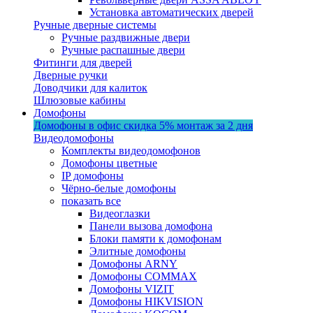
Установка автоматических дверей
Ручные дверные системы
Ручные раздвижные двери
Ручные распашные двери
Фитинги для дверей
Дверные ручки
Доводчики для калиток
Шлюзовые кабины
Домофоны
Домофоны в офис
скидка 5%
монтаж за 2 дня
Видеодомофоны
Комплекты видеодомофонов
Домофоны цветные
IP домофоны
Чёрно-белые домофоны
показать все
Видеоглазки
Панели вызова домофона
Блоки памяти к домофонам
Элитные домофоны
Домофоны ARNY
Домофоны COMMAX
Домофоны VIZIT
Домофоны HIKVISION