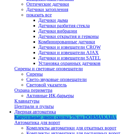
Оптические датчики
Датчики затопления
показать все
Датчики дыма
Датчики разбития стекла
Датчики вибрации
Датчики открытия и герконы
Комбинированные датчики
Датчики и извещатели CROW
Датчики и извещатели AJAX
Датчики и извещатели SATEL
Установка охранных датчиков
Сирены и световые оповещатели
Сирены
Свето-звуковые оповещатели
Световой указатель
Охрана периметра
Активные ИК-барьеры
Клавиатуры
Централи и пульты
Дверная автоматика
Карусельные двери
скидка 5%
на DORMAKABA
Автоматика для ворот
Комплекты автоматики для откатных ворот
Комплекты автоматики для распашных ворот