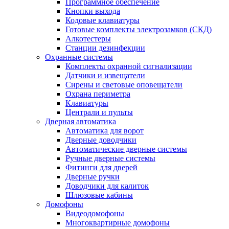
Программное обеспечение
Кнопки выхода
Кодовые клавиатуры
Готовые комплекты электрозамков (СКД)
Алкотестеры
Станции дезинфекции
Охранные системы
Комплекты охранной сигнализации
Датчики и извещатели
Сирены и световые оповещатели
Охрана периметра
Клавиатуры
Централи и пульты
Дверная автоматика
Автоматика для ворот
Дверные доводчики
Автоматические дверные системы
Ручные дверные системы
Фитинги для дверей
Дверные ручки
Доводчики для калиток
Шлюзовые кабины
Домофоны
Видеодомофоны
Многоквартирные домофоны