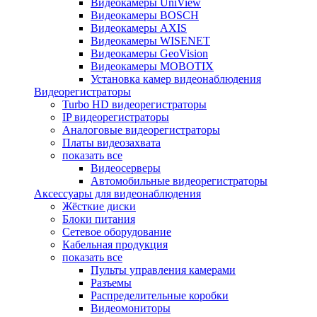
Видеокамеры UniView
Видеокамеры BOSCH
Видеокамеры AXIS
Видеокамеры WISENET
Видеокамеры GeoVision
Видеокамеры MOBOTIX
Установка камер видеонаблюдения
Видеорегистраторы
Turbo HD видеорегистраторы
IP видеорегистраторы
Аналоговые видеорегистраторы
Платы видеозахвата
показать все
Видеосерверы
Автомобильные видеорегистраторы
Аксессуары для видеонаблюдения
Жёсткие диски
Блоки питания
Сетевое оборудование
Кабельная продукция
показать все
Пульты управления камерами
Разъемы
Распределительные коробки
Видеомониторы