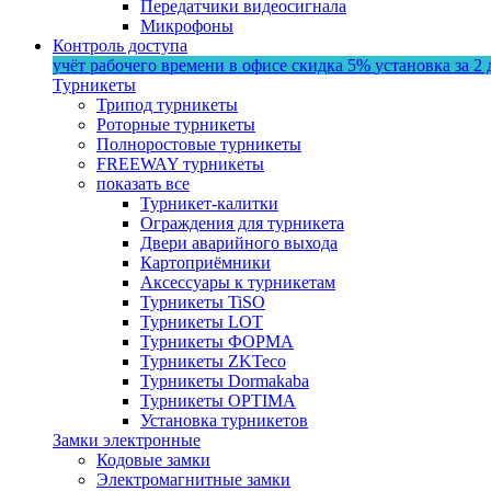
Передатчики видеосигнала
Микрофоны
Контроль доступа
учёт рабочего времени в офисе
скидка 5%
установка за 2 
Турникеты
Трипод турникеты
Роторные турникеты
Полноростовые турникеты
FREEWAY турникеты
показать все
Турникет-калитки
Ограждения для турникета
Двери аварийного выхода
Картоприёмники
Аксессуары к турникетам
Турникеты TiSO
Турникеты LOT
Турникеты ФОРМА
Турникеты ZKTeco
Турникеты Dormakaba
Турникеты OPTIMA
Установка турникетов
Замки электронные
Кодовые замки
Электромагнитные замки