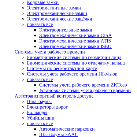
Кодовые замки
Электромагнитные замки
Электромеханические замки
Электромеханические защёлки
показать все
Электроригельные замки
Электромеханические замки CISA
Электромеханические замки ATIS
Электромеханические замки ISEO
Системы учета рабочего времени
Биометрические системы по геометрии лица
Биометрические системы по отпечатку пальца
Системы по бесконтактной карте
Системы учета рабочего времени Hikvision
показать все
Системы учета рабочего времени ZKTeco
Установка системы учёта рабочего времени
Автотранспортный контроль доступа
Шлагбаумы
Блокираторы дорог
Болларды
Убийцы шин
показать все
Автоматические парковки
Шлагбаумы FAAC