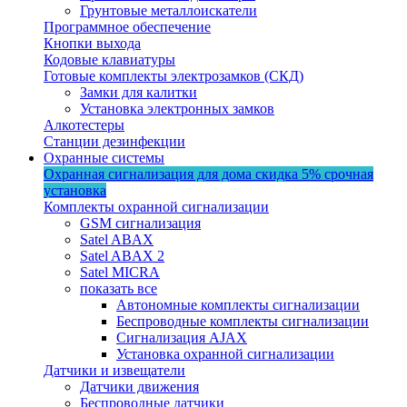
Грунтовые металлоискатели
Программное обеспечение
Кнопки выхода
Кодовые клавиатуры
Готовые комплекты электрозамков (СКД)
Замки для калитки
Установка электронных замков
Алкотестеры
Станции дезинфекции
Охранные системы
Охранная сигнализация для дома
скидка 5%
срочная
установка
Комплекты охранной сигнализации
GSM сигнализация
Satel ABAX
Satel ABAX 2
Satel MICRA
показать все
Автономные комплекты сигнализации
Беспроводные комплекты сигнализации
Сигнализация AJAX
Установка охранной сигнализации
Датчики и извещатели
Датчики движения
Беспроводные датчики