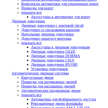
Комплекты автоматики для секционных ворот
Приводы для ворот
показать все
Аксессуары к автоматике для ворот
Дверные доводчики
Дверные доводчики с локтевой тягой
Доводчики со скользящим каналом
Напольные дверные доводчики
Доводчики скрытого монтажа
показать все
Аксессуары к дверным доводчикам
Дверные доводчики GEZE
Дверные доводчики DORMA
Дверные доводчики CISA
Дверные доводчики RYOBI
Установка доводчиков
Автоматические дверные системы
Карусельные двери
Приводы для раздвижных дверей
Приводы для распашных дверей
Автоматические раздвижные двери
показать все
Автоматика для безбарьерного доступа
Револьверные двери dormakaba
Револьверные двери ASSA ABLOY