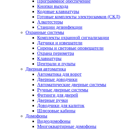
Программное обеспечение
Кнопки выхода
Кодовые клавиатуры
Готовые комплекты электрозамков (СКД)
Алкотестеры
Станции дезинфекции
Охранные системы
Комплекты охранной сигнализации
Датчики и извещатели
Сирены и световые оповещатели
Охрана периметра
Клавиатуры
Централи и пульты
Дверная автоматика
Автоматика для ворот
Дверные доводчики
Автоматические дверные системы
Ручные дверные системы
Фитинги для дверей
Дверные ручки
Доводчики для калиток
Шлюзовые кабины
Домофоны
Видеодомофоны
Многоквартирные домофоны