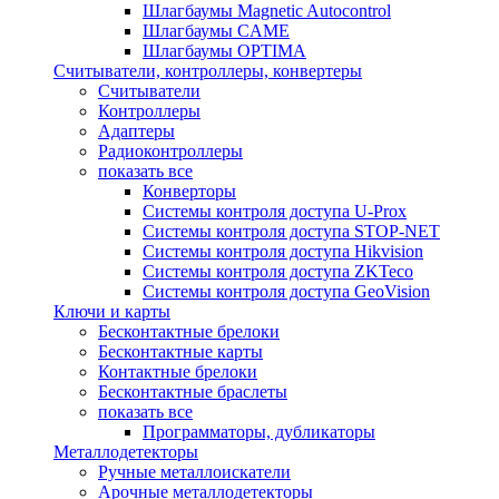
Шлагбаумы Magnetic Autocontrol
Шлагбаумы CAME
Шлагбаумы OPTIMA
Считыватели, контроллеры, конвертеры
Считыватели
Контроллеры
Адаптеры
Радиоконтроллеры
показать все
Конверторы
Системы контроля доступа U-Prox
Системы контроля доступа STOP-NET
Системы контроля доступа Hikvision
Системы контроля доступа ZKTeco
Системы контроля доступа GeoVision
Ключи и карты
Бесконтактные брелоки
Бесконтактные карты
Контактные брелоки
Бесконтактные браслеты
показать все
Программаторы, дубликаторы
Металлодетекторы
Ручные металлоискатели
Арочные металлодетекторы