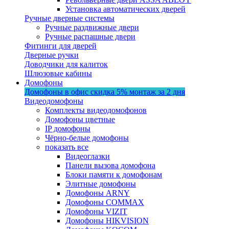
Установка автоматических дверей
Ручные дверные системы
Ручные раздвижные двери
Ручные распашные двери
Фитинги для дверей
Дверные ручки
Доводчики для калиток
Шлюзовые кабины
Домофоны
Домофоны в офис
скидка 5%
монтаж за 2 дня
Видеодомофоны
Комплекты видеодомофонов
Домофоны цветные
IP домофоны
Чёрно-белые домофоны
показать все
Видеоглазки
Панели вызова домофона
Блоки памяти к домофонам
Элитные домофоны
Домофоны ARNY
Домофоны COMMAX
Домофоны VIZIT
Домофоны HIKVISION