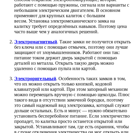
работают с помощью пружины, сигнала или варианты с
небольшим электрическим двигателем. В основном
применяют для крупных калиток с большим
весом. Установка электромеханического замка на
калитку требует определённых навыков. Поэтому цена
часто выше чем у аналогичных решений.
Электромагнитный
. Такие замки не получится открыть
без ключа или с помощью отмычек, поэтому они лучше
защищают от злоумышленников. Работают они так:
питание током держит дверь закрытой с помощью
деталей из металла. Открыть такую дверь можно
удаленно с помощью пульта или картой.
Электроригельный
. Особенность таких замков в том,
что их можно открыть только кнопкой, кодовой
клавиатурой или картой. При этом запорный механизм
можно перемещать вручную с помощью щеколды. Плюс
такого вида в отсутствии замочной бородки, поэтому
это самый надежный вид электрозамка, который служит
дольше остальных. Есть и минус — нужно обязательно
установить бесперебойное питание. Если электричество
пропадет, то калитка просто останется открытой или
закрытой. Устанавливают там, где есть охранник, чтобы
в случае отключения электричества он мог открыть или