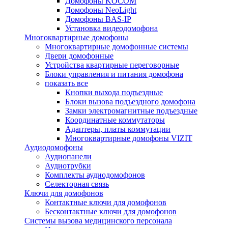
Домофоны KOCOM
Домофоны NeoLight
Домофоны BAS-IP
Установка видеодомофона
Многоквартирные домофоны
Многоквартирные домофонные системы
Двери домофонные
Устройства квартирные переговорные
Блоки управления и питания домофона
показать все
Кнопки выхода подъездные
Блоки вызова подъездного домофона
Замки электромагнитные подъездные
Координатные коммутаторы
Адаптеры, платы коммутации
Многоквартирные домофоны VIZIT
Аудиодомофоны
Аудиопанели
Аудиотрубки
Комплекты аудиодомофонов
Селекторная связь
Ключи для домофонов
Контактные ключи для домофонов
Бесконтактные ключи для домофонов
Системы вызова медицинского персонала