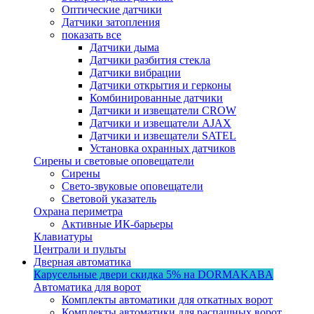
Оптические датчики
Датчики затопления
показать все
Датчики дыма
Датчики разбития стекла
Датчики вибрации
Датчики открытия и герконы
Комбинированные датчики
Датчики и извещатели CROW
Датчики и извещатели AJAX
Датчики и извещатели SATEL
Установка охранных датчиков
Сирены и световые оповещатели
Сирены
Свето-звуковые оповещатели
Световой указатель
Охрана периметра
Активные ИК-барьеры
Клавиатуры
Централи и пульты
Дверная автоматика
Карусельные двери
скидка 5%
на DORMAKABA
Автоматика для ворот
Комплекты автоматики для откатных ворот
Комплекты автоматики для распашных ворот