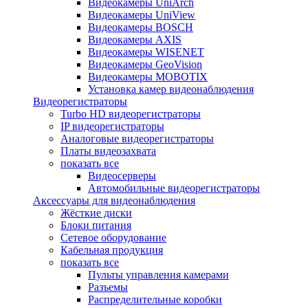
Видеокамеры UniArch
Видеокамеры UniView
Видеокамеры BOSCH
Видеокамеры AXIS
Видеокамеры WISENET
Видеокамеры GeoVision
Видеокамеры MOBOTIX
Установка камер видеонаблюдения
Видеорегистраторы
Turbo HD видеорегистраторы
IP видеорегистраторы
Аналоговые видеорегистраторы
Платы видеозахвата
показать все
Видеосерверы
Автомобильные видеорегистраторы
Аксессуары для видеонаблюдения
Жёсткие диски
Блоки питания
Сетевое оборудование
Кабельная продукция
показать все
Пульты управления камерами
Разъемы
Распределительные коробки