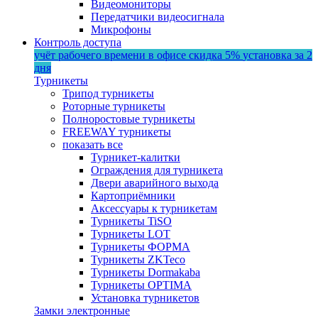
Видеомониторы
Передатчики видеосигнала
Микрофоны
Контроль доступа
учёт рабочего времени в офисе
скидка 5%
установка за 2
дня
Турникеты
Трипод турникеты
Роторные турникеты
Полноростовые турникеты
FREEWAY турникеты
показать все
Турникет-калитки
Ограждения для турникета
Двери аварийного выхода
Картоприёмники
Аксессуары к турникетам
Турникеты TiSO
Турникеты LOT
Турникеты ФОРМА
Турникеты ZKTeco
Турникеты Dormakaba
Турникеты OPTIMA
Установка турникетов
Замки электронные