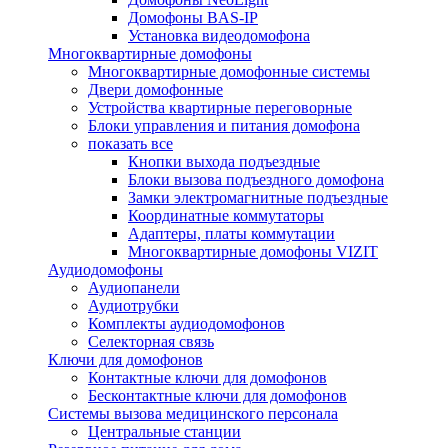
Домофоны BAS-IP
Установка видеодомофона
Многоквартирные домофоны
Многоквартирные домофонные системы
Двери домофонные
Устройства квартирные переговорные
Блоки управления и питания домофона
показать все
Кнопки выхода подъездные
Блоки вызова подъездного домофона
Замки электромагнитные подъездные
Координатные коммутаторы
Адаптеры, платы коммутации
Многоквартирные домофоны VIZIT
Аудиодомофоны
Аудиопанели
Аудиотрубки
Комплекты аудиодомофонов
Селекторная связь
Ключи для домофонов
Контактные ключи для домофонов
Бесконтактные ключи для домофонов
Системы вызова медицинского персонала
Центральные станции