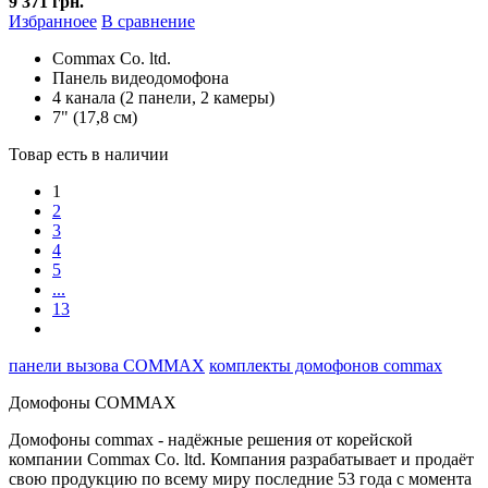
9 371 грн.
Избранноее
В сравнение
Commax Co. ltd.
Панель видеодомофона
4 канала (2 панели, 2 камеры)
7" (17,8 см)
Товар есть в наличии
1
2
3
4
5
...
13
панели вызова COMMAX
комплекты домофонов commax
Домофоны COMMAX
Домофоны commax - надёжные решения от корейской
компании Commax Co. ltd. Компания разрабатывает и продаёт
свою продукцию по всему миру последние 53 года с момента