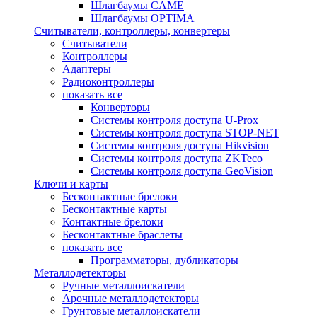
Шлагбаумы CAME
Шлагбаумы OPTIMA
Считыватели, контроллеры, конвертеры
Считыватели
Контроллеры
Адаптеры
Радиоконтроллеры
показать все
Конверторы
Системы контроля доступа U-Prox
Системы контроля доступа STOP-NET
Системы контроля доступа Hikvision
Системы контроля доступа ZKTeco
Системы контроля доступа GeoVision
Ключи и карты
Бесконтактные брелоки
Бесконтактные карты
Контактные брелоки
Бесконтактные браслеты
показать все
Программаторы, дубликаторы
Металлодетекторы
Ручные металлоискатели
Арочные металлодетекторы
Грунтовые металлоискатели