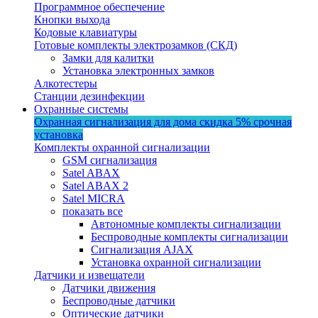
Программное обеспечение
Кнопки выхода
Кодовые клавиатуры
Готовые комплекты электрозамков (СКД)
Замки для калитки
Установка электронных замков
Алкотестеры
Станции дезинфекции
Охранные системы
Охранная сигнализация для дома
скидка 5%
срочная
установка
Комплекты охранной сигнализации
GSM сигнализация
Satel ABAX
Satel ABAX 2
Satel MICRA
показать все
Автономные комплекты сигнализации
Беспроводные комплекты сигнализации
Сигнализация AJAX
Установка охранной сигнализации
Датчики и извещатели
Датчики движения
Беспроводные датчики
Оптические датчики