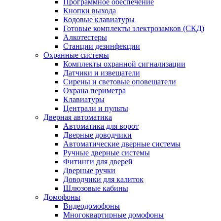
Программное обеспечение
Кнопки выхода
Кодовые клавиатуры
Готовые комплекты электрозамков (СКД)
Алкотестеры
Станции дезинфекции
Охранные системы
Комплекты охранной сигнализации
Датчики и извещатели
Сирены и световые оповещатели
Охрана периметра
Клавиатуры
Централи и пульты
Дверная автоматика
Автоматика для ворот
Дверные доводчики
Автоматические дверные системы
Ручные дверные системы
Фитинги для дверей
Дверные ручки
Доводчики для калиток
Шлюзовые кабины
Домофоны
Видеодомофоны
Многоквартирные домофоны