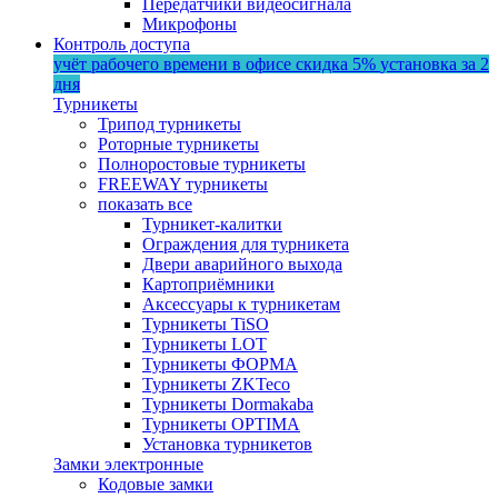
Передатчики видеосигнала
Микрофоны
Контроль доступа
учёт рабочего времени в офисе
скидка 5%
установка за 2
дня
Турникеты
Трипод турникеты
Роторные турникеты
Полноростовые турникеты
FREEWAY турникеты
показать все
Турникет-калитки
Ограждения для турникета
Двери аварийного выхода
Картоприёмники
Аксессуары к турникетам
Турникеты TiSO
Турникеты LOT
Турникеты ФОРМА
Турникеты ZKTeco
Турникеты Dormakaba
Турникеты OPTIMA
Установка турникетов
Замки электронные
Кодовые замки