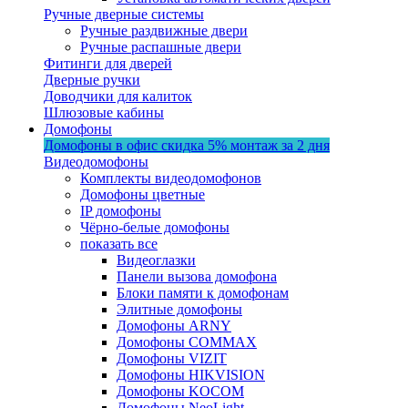
Ручные дверные системы
Ручные раздвижные двери
Ручные распашные двери
Фитинги для дверей
Дверные ручки
Доводчики для калиток
Шлюзовые кабины
Домофоны
Домофоны в офис
скидка 5%
монтаж за 2 дня
Видеодомофоны
Комплекты видеодомофонов
Домофоны цветные
IP домофоны
Чёрно-белые домофоны
показать все
Видеоглазки
Панели вызова домофона
Блоки памяти к домофонам
Элитные домофоны
Домофоны ARNY
Домофоны COMMAX
Домофоны VIZIT
Домофоны HIKVISION
Домофоны KOCOM
Домофоны NeoLight