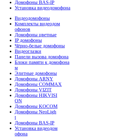
Домофоны BAS-IP
Установка видеодомофона
Видеодомофоны
Комплекты видеодом
офонов
Домофоны цветные
IP домофоны
Чёрно-белые домофоны
Видеоглазки
Панели вызова домофона
Блоки памяти к домофона
м
Элитные домофоны
Домофоны ARNY
Домофоны COMMAX
Домофоны VIZIT
Домофоны HIKVISI
ON
Домофоны KOCOM
Домофоны NeoLigh
t
Домофоны BAS-IP
Установка видеодом
офона