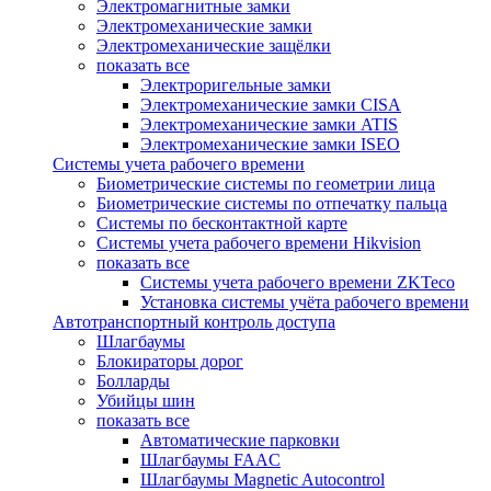
Электромагнитные замки
Электромеханические замки
Электромеханические защёлки
показать все
Электроригельные замки
Электромеханические замки CISA
Электромеханические замки ATIS
Электромеханические замки ISEO
Системы учета рабочего времени
Биометрические системы по геометрии лица
Биометрические системы по отпечатку пальца
Системы по бесконтактной карте
Системы учета рабочего времени Hikvision
показать все
Системы учета рабочего времени ZKTeco
Установка системы учёта рабочего времени
Автотранспортный контроль доступа
Шлагбаумы
Блокираторы дорог
Болларды
Убийцы шин
показать все
Автоматические парковки
Шлагбаумы FAAC
Шлагбаумы Magnetic Autocontrol