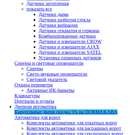
Датчики затопления
показать все
Датчики дыма
Датчики разбития стекла
Датчики вибрации
Датчики открытия и герконы
Комбинированные датчики
Датчики и извещатели CROW
Датчики и извещатели AJAX
Датчики и извещатели SATEL
Установка охранных датчиков
Сирены и световые оповещатели
Сирены
Свето-звуковые оповещатели
Световой указатель
Охрана периметра
Активные ИК-барьеры
Клавиатуры
Централи и пульты
Дверная автоматика
Карусельные двери
скидка 5%
на DORMAKABA
Автоматика для ворот
Комплекты автоматики для откатных ворот
Комплекты автоматики для распашных ворот
Комплекты автоматики для секционных ворот