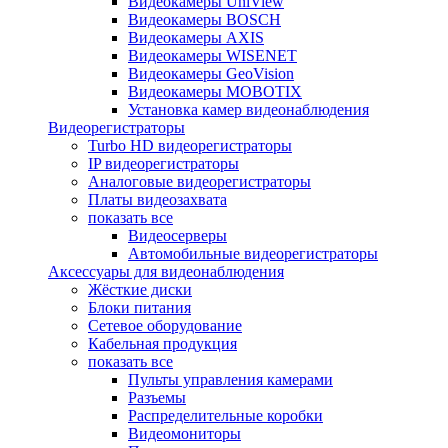
Видеокамеры UniView
Видеокамеры BOSCH
Видеокамеры AXIS
Видеокамеры WISENET
Видеокамеры GeoVision
Видеокамеры MOBOTIX
Установка камер видеонаблюдения
Видеорегистраторы
Turbo HD видеорегистраторы
IP видеорегистраторы
Аналоговые видеорегистраторы
Платы видеозахвата
показать все
Видеосерверы
Автомобильные видеорегистраторы
Аксессуары для видеонаблюдения
Жёсткие диски
Блоки питания
Сетевое оборудование
Кабельная продукция
показать все
Пульты управления камерами
Разъемы
Распределительные коробки
Видеомониторы