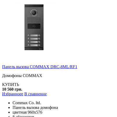
Панель вызова COMMAX DRC-8ML/RF1
Домофоны COMMAX
КУПИТЬ
10 560 грн.
Избранноее
В сравнение
Commax Co. ltd.
Панель вызова домофона
цветная 960х576
8 абонентов