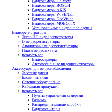
Видеокамеры UniView
Видеокамеры BOSCH
Видеокамеры AXIS
Видеокамеры WISENET
Видеокамеры GeoVision
Видеокамеры MOBOTIX
Установка камер видеонаблюдения
Видеорегистраторы
Turbo HD видеорегистраторы
IP видеорегистраторы
Аналоговые видеорегистраторы
Платы видеозахвата
показать все
Видеосерверы
Автомобильные видеорегистраторы
Аксессуары для видеонаблюдения
Жёсткие диски
Блоки питания
Сетевое оборудование
Кабельная продукция
показать все
Пульты управления камерами
Разъемы
Распределительные коробки
Видеомониторы