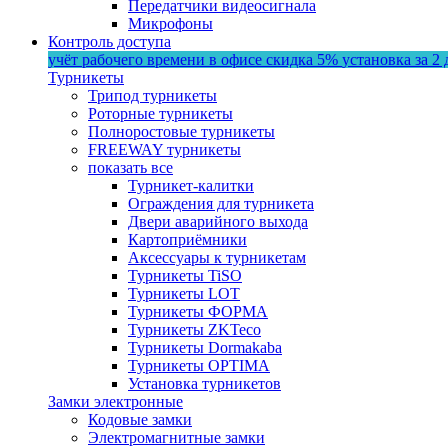
Передатчики видеосигнала
Микрофоны
Контроль доступа
учёт рабочего времени в офисе
скидка 5%
установка за 2 
Турникеты
Трипод турникеты
Роторные турникеты
Полноростовые турникеты
FREEWAY турникеты
показать все
Турникет-калитки
Ограждения для турникета
Двери аварийного выхода
Картоприёмники
Аксессуары к турникетам
Турникеты TiSO
Турникеты LOT
Турникеты ФОРМА
Турникеты ZKTeco
Турникеты Dormakaba
Турникеты OPTIMA
Установка турникетов
Замки электронные
Кодовые замки
Электромагнитные замки