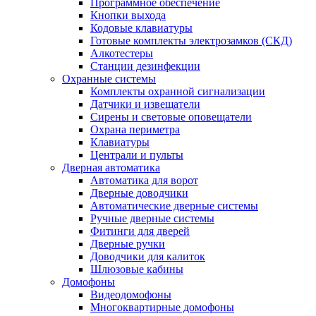
Программное обеспечение
Кнопки выхода
Кодовые клавиатуры
Готовые комплекты электрозамков (СКД)
Алкотестеры
Станции дезинфекции
Охранные системы
Комплекты охранной сигнализации
Датчики и извещатели
Сирены и световые оповещатели
Охрана периметра
Клавиатуры
Централи и пульты
Дверная автоматика
Автоматика для ворот
Дверные доводчики
Автоматические дверные системы
Ручные дверные системы
Фитинги для дверей
Дверные ручки
Доводчики для калиток
Шлюзовые кабины
Домофоны
Видеодомофоны
Многоквартирные домофоны