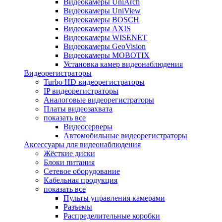
Видеокамеры UniArch
Видеокамеры UniView
Видеокамеры BOSCH
Видеокамеры AXIS
Видеокамеры WISENET
Видеокамеры GeoVision
Видеокамеры MOBOTIX
Установка камер видеонаблюдения
Видеорегистраторы
Turbo HD видеорегистраторы
IP видеорегистраторы
Аналоговые видеорегистраторы
Платы видеозахвата
показать все
Видеосерверы
Автомобильные видеорегистраторы
Аксессуары для видеонаблюдения
Жёсткие диски
Блоки питания
Сетевое оборудование
Кабельная продукция
показать все
Пульты управления камерами
Разъемы
Распределительные коробки