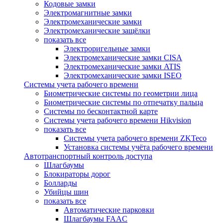
Кодовые замки
Электромагнитные замки
Электромеханические замки
Электромеханические защёлки
показать все
Электроригельные замки
Электромеханические замки CISA
Электромеханические замки ATIS
Электромеханические замки ISEO
Системы учета рабочего времени
Биометрические системы по геометрии лица
Биометрические системы по отпечатку пальца
Системы по бесконтактной карте
Системы учета рабочего времени Hikvision
показать все
Системы учета рабочего времени ZKTeco
Установка системы учёта рабочего времени
Автотранспортный контроль доступа
Шлагбаумы
Блокираторы дорог
Болларды
Убийцы шин
показать все
Автоматические парковки
Шлагбаумы FAAC