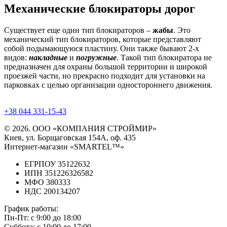
Механические блокираторы дорог
Существует еще один тип блокираторов –
жабы
. Это
механический тип блокираторов, которые представляют
собой подымающуюся пластину. Они также бывают 2-х
видов:
накладные
и
погружные
. Такой тип блокиратора не
предназначен для охраны большой территории и широкой
проезжей части, но прекрасно подходит для установки на
парковках с целью организации одностороннего движения.
+38 044 331-15-43
© 2026. ООО «КОМПАНИЯ СТРОЙМИР»
Киев, ул. Борщаговская 154А, оф. 435
Интернет-магазин «SMARTEL™»
ЕГРПОУ 35122632
ИПН 351226326582
МФО 380333
НДС 200134207
График работы:
Пн-Пт:
с 9:00 до 18:00
Суббота:
с 10:00 до 17:00