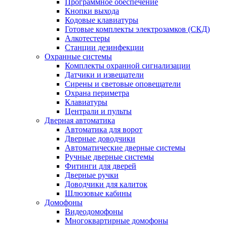
Программное обеспечение
Кнопки выхода
Кодовые клавиатуры
Готовые комплекты электрозамков (СКД)
Алкотестеры
Станции дезинфекции
Охранные системы
Комплекты охранной сигнализации
Датчики и извещатели
Сирены и световые оповещатели
Охрана периметра
Клавиатуры
Централи и пульты
Дверная автоматика
Автоматика для ворот
Дверные доводчики
Автоматические дверные системы
Ручные дверные системы
Фитинги для дверей
Дверные ручки
Доводчики для калиток
Шлюзовые кабины
Домофоны
Видеодомофоны
Многоквартирные домофоны