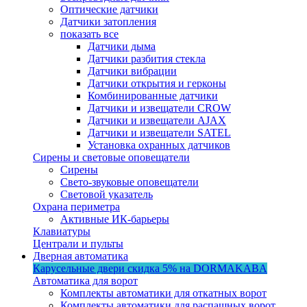
Оптические датчики
Датчики затопления
показать все
Датчики дыма
Датчики разбития стекла
Датчики вибрации
Датчики открытия и герконы
Комбинированные датчики
Датчики и извещатели CROW
Датчики и извещатели AJAX
Датчики и извещатели SATEL
Установка охранных датчиков
Сирены и световые оповещатели
Сирены
Свето-звуковые оповещатели
Световой указатель
Охрана периметра
Активные ИК-барьеры
Клавиатуры
Централи и пульты
Дверная автоматика
Карусельные двери
скидка 5%
на DORMAKABA
Автоматика для ворот
Комплекты автоматики для откатных ворот
Комплекты автоматики для распашных ворот