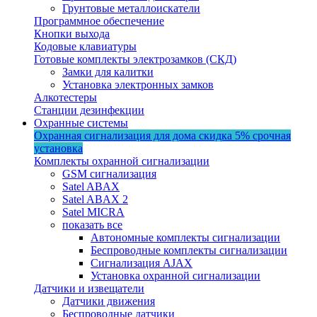
Грунтовые металлоискатели
Программное обеспечение
Кнопки выхода
Кодовые клавиатуры
Готовые комплекты электрозамков (СКД)
Замки для калитки
Установка электронных замков
Алкотестеры
Станции дезинфекции
Охранные системы
Охранная сигнализация для дома
скидка 5%
срочная
установка
Комплекты охранной сигнализации
GSM сигнализация
Satel ABAX
Satel ABAX 2
Satel MICRA
показать все
Автономные комплекты сигнализации
Беспроводные комплекты сигнализации
Сигнализация AJAX
Установка охранной сигнализации
Датчики и извещатели
Датчики движения
Беспроводные датчики