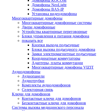
Домофоны KOCOM
Домофоны NeoLight
Домофоны BAS-IP
Установка видеодомофона
Многоквартирные домофоны
Многоквартирные домофонные системы
Двери домофонные
Устройства квартирные переговорные
Блоки управления и питания домофона
показать все
Кнопки выхода подъездные
Блоки вызова подъездного домофона
Замки электромагнитные подъездные
Координатные коммутаторы
Адаптеры, платы коммутации
Многоквартирные домофоны VIZIT
Аудиодомофоны
Аудиопанели
Аудиотрубки
Комплекты аудиодомофонов
Селекторная связь
Ключи для домофонов
Контактные ключи для домофонов
Бесконтактные ключи для домофонов
Системы вызова медицинского персонала