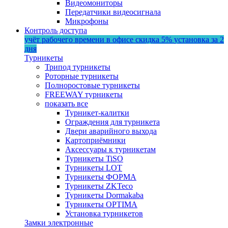
Видеомониторы
Передатчики видеосигнала
Микрофоны
Контроль доступа
учёт рабочего времени в офисе
скидка 5%
установка за 2
дня
Турникеты
Трипод турникеты
Роторные турникеты
Полноростовые турникеты
FREEWAY турникеты
показать все
Турникет-калитки
Ограждения для турникета
Двери аварийного выхода
Картоприёмники
Аксессуары к турникетам
Турникеты TiSO
Турникеты LOT
Турникеты ФОРМА
Турникеты ZKTeco
Турникеты Dormakaba
Турникеты OPTIMA
Установка турникетов
Замки электронные