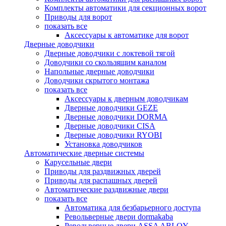
Комплекты автоматики для секционных ворот
Приводы для ворот
показать все
Аксессуары к автоматике для ворот
Дверные доводчики
Дверные доводчики с локтевой тягой
Доводчики со скользящим каналом
Напольные дверные доводчики
Доводчики скрытого монтажа
показать все
Аксессуары к дверным доводчикам
Дверные доводчики GEZE
Дверные доводчики DORMA
Дверные доводчики CISA
Дверные доводчики RYOBI
Установка доводчиков
Автоматические дверные системы
Карусельные двери
Приводы для раздвижных дверей
Приводы для распашных дверей
Автоматические раздвижные двери
показать все
Автоматика для безбарьерного доступа
Револьверные двери dormakaba
Револьверные двери ASSA ABLOY