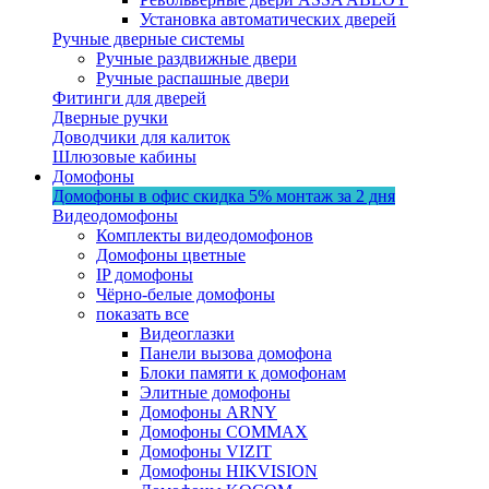
Установка автоматических дверей
Ручные дверные системы
Ручные раздвижные двери
Ручные распашные двери
Фитинги для дверей
Дверные ручки
Доводчики для калиток
Шлюзовые кабины
Домофоны
Домофоны в офис
скидка 5%
монтаж за 2 дня
Видеодомофоны
Комплекты видеодомофонов
Домофоны цветные
IP домофоны
Чёрно-белые домофоны
показать все
Видеоглазки
Панели вызова домофона
Блоки памяти к домофонам
Элитные домофоны
Домофоны ARNY
Домофоны COMMAX
Домофоны VIZIT
Домофоны HIKVISION