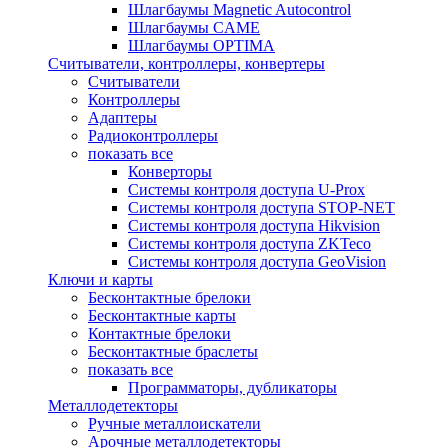
Шлагбаумы Magnetic Autocontrol
Шлагбаумы CAME
Шлагбаумы OPTIMA
Считыватели, контроллеры, конвертеры
Считыватели
Контроллеры
Адаптеры
Радиоконтроллеры
показать все
Конверторы
Системы контроля доступа U-Prox
Системы контроля доступа STOP-NET
Системы контроля доступа Hikvision
Системы контроля доступа ZKTeco
Системы контроля доступа GeoVision
Ключи и карты
Бесконтактные брелоки
Бесконтактные карты
Контактные брелоки
Бесконтактные браслеты
показать все
Программаторы, дубликаторы
Металлодетекторы
Ручные металлоискатели
Арочные металлодетекторы