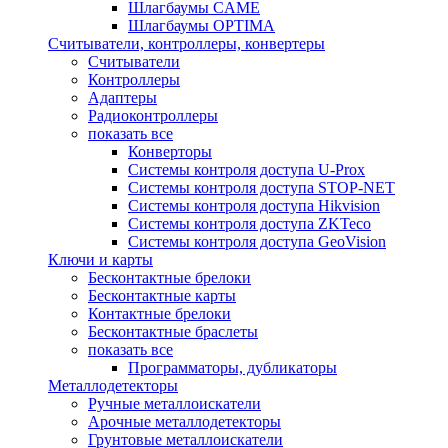
Шлагбаумы CAME
Шлагбаумы OPTIMA
Считыватели, контроллеры, конвертеры
Считыватели
Контроллеры
Адаптеры
Радиоконтроллеры
показать все
Конверторы
Системы контроля доступа U-Prox
Системы контроля доступа STOP-NET
Системы контроля доступа Hikvision
Системы контроля доступа ZKTeco
Системы контроля доступа GeoVision
Ключи и карты
Бесконтактные брелоки
Бесконтактные карты
Контактные брелоки
Бесконтактные браслеты
показать все
Программаторы, дубликаторы
Металлодетекторы
Ручные металлоискатели
Арочные металлодетекторы
Грунтовые металлоискатели