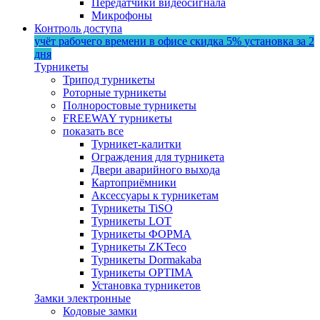
Передатчики видеосигнала
Микрофоны
Контроль доступа
учёт рабочего времени в офисе
скидка 5%
установка за 2
дня
Турникеты
Трипод турникеты
Роторные турникеты
Полноростовые турникеты
FREEWAY турникеты
показать все
Турникет-калитки
Ограждения для турникета
Двери аварийного выхода
Картоприёмники
Аксессуары к турникетам
Турникеты TiSO
Турникеты LOT
Турникеты ФОРМА
Турникеты ZKTeco
Турникеты Dormakaba
Турникеты OPTIMA
Установка турникетов
Замки электронные
Кодовые замки