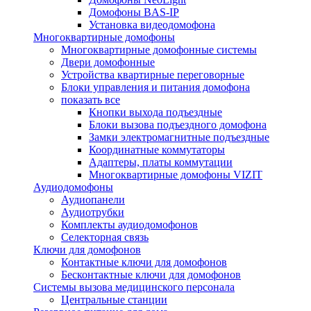
Домофоны BAS-IP
Установка видеодомофона
Многоквартирные домофоны
Многоквартирные домофонные системы
Двери домофонные
Устройства квартирные переговорные
Блоки управления и питания домофона
показать все
Кнопки выхода подъездные
Блоки вызова подъездного домофона
Замки электромагнитные подъездные
Координатные коммутаторы
Адаптеры, платы коммутации
Многоквартирные домофоны VIZIT
Аудиодомофоны
Аудиопанели
Аудиотрубки
Комплекты аудиодомофонов
Селекторная связь
Ключи для домофонов
Контактные ключи для домофонов
Бесконтактные ключи для домофонов
Системы вызова медицинского персонала
Центральные станции