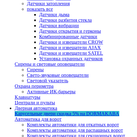
Датчики затопления
показать все
Датчики дыма
Датчики разбития стекла
Датчики вибрации
Датчики открытия и герконы
Комбинированные датчики
Датчики и извещатели CROW
Датчики и извещатели AJAX
Датчики и извещатели SATEL
Установка охранных датчиков
Сирены и световые оповещатели
Сирены
Свето-звуковые оповещатели
Световой указатель
Охрана периметра
Активные ИК-барьеры
Клавиатуры
Централи и пульты
Дверная автоматика
Карусельные двери
скидка 5%
на DORMAKABA
Автоматика для ворот
Комплекты автоматики для откатных ворот
Комплекты автоматики для распашных ворот
Комплекты автоматики для секционных ворот