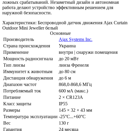
ложных срабатываний. Незаметный дизайн и автономная
работа делают устройство эффективным решением для
наружной безопасности.
Характеристики: Беспроводной датчик движения Ajax Curtain
Outdoor Mini Jeweller белый
Основные
Производитель
Ajax Systems Inc.
Страна происхождения
Украина
Применение
внутри | снаружи помещения
Мощность радиосигнала
до 20 мВт
Тип линзы
линза Френеля
Иммунитет к животным
до 80 см
Дистанция обнаружения
до 6 м
Диапазон частот
868,0-868,6 МГц
Потребляемый ток
600 мА (макс.)
Питание
2 × CR123A
Класс защиты
IP55
Размеры
145 × 32 × 43 мм
Температура эксплуатации
-25°С...+60°С
Вес
130 г
Гарантия
24 месяца