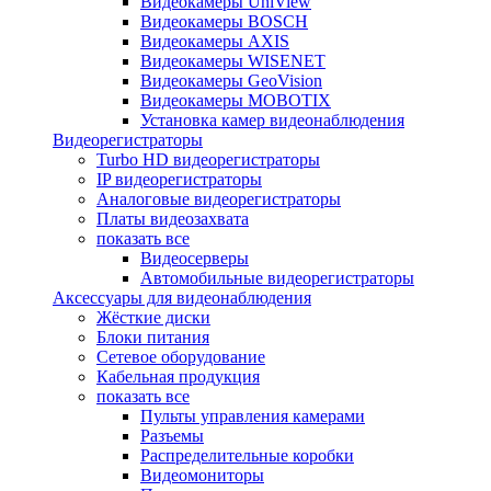
Видеокамеры UniView
Видеокамеры BOSCH
Видеокамеры AXIS
Видеокамеры WISENET
Видеокамеры GeoVision
Видеокамеры MOBOTIX
Установка камер видеонаблюдения
Видеорегистраторы
Turbo HD видеорегистраторы
IP видеорегистраторы
Аналоговые видеорегистраторы
Платы видеозахвата
показать все
Видеосерверы
Автомобильные видеорегистраторы
Аксессуары для видеонаблюдения
Жёсткие диски
Блоки питания
Сетевое оборудование
Кабельная продукция
показать все
Пульты управления камерами
Разъемы
Распределительные коробки
Видеомониторы