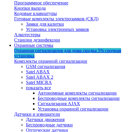
Программное обеспечение
Кнопки выхода
Кодовые клавиатуры
Готовые комплекты электрозамков (СКД)
Замки для калитки
Установка электронных замков
Алкотестеры
Станции дезинфекции
Охранные системы
Охранная сигнализация для дома
скидка 5%
срочная
установка
Комплекты охранной сигнализации
GSM сигнализация
Satel ABAX
Satel ABAX 2
Satel MICRA
показать все
Автономные комплекты сигнализации
Беспроводные комплекты сигнализации
Сигнализация AJAX
Установка охранной сигнализации
Датчики и извещатели
Датчики движения
Беспроводные датчики
Оптические датчики