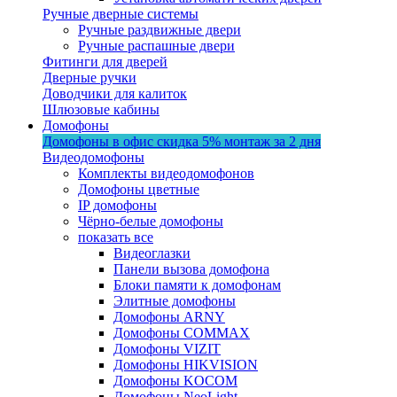
Ручные дверные системы
Ручные раздвижные двери
Ручные распашные двери
Фитинги для дверей
Дверные ручки
Доводчики для калиток
Шлюзовые кабины
Домофоны
Домофоны в офис
скидка 5%
монтаж за 2 дня
Видеодомофоны
Комплекты видеодомофонов
Домофоны цветные
IP домофоны
Чёрно-белые домофоны
показать все
Видеоглазки
Панели вызова домофона
Блоки памяти к домофонам
Элитные домофоны
Домофоны ARNY
Домофоны COMMAX
Домофоны VIZIT
Домофоны HIKVISION
Домофоны KOCOM
Домофоны NeoLight