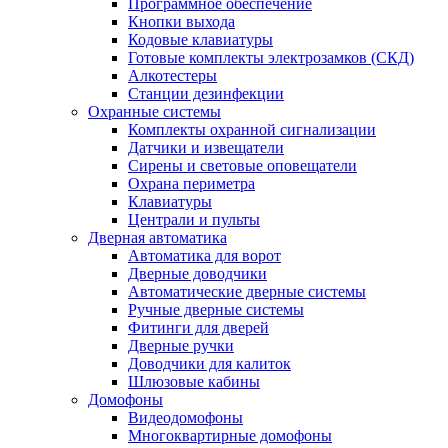
Программное обеспечение
Кнопки выхода
Кодовые клавиатуры
Готовые комплекты электрозамков (СКД)
Алкотестеры
Станции дезинфекции
Охранные системы
Комплекты охранной сигнализации
Датчики и извещатели
Сирены и световые оповещатели
Охрана периметра
Клавиатуры
Централи и пульты
Дверная автоматика
Автоматика для ворот
Дверные доводчики
Автоматические дверные системы
Ручные дверные системы
Фитинги для дверей
Дверные ручки
Доводчики для калиток
Шлюзовые кабины
Домофоны
Видеодомофоны
Многоквартирные домофоны