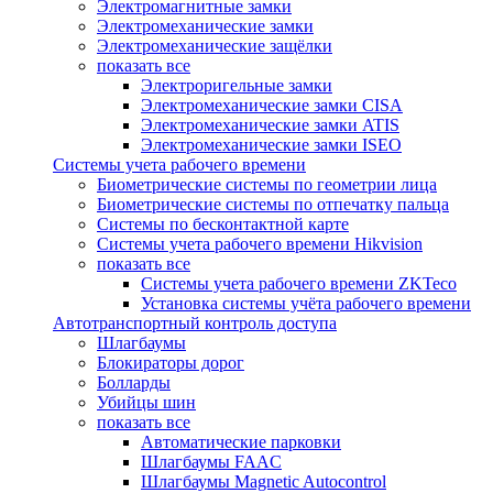
Электромагнитные замки
Электромеханические замки
Электромеханические защёлки
показать все
Электроригельные замки
Электромеханические замки CISA
Электромеханические замки ATIS
Электромеханические замки ISEO
Системы учета рабочего времени
Биометрические системы по геометрии лица
Биометрические системы по отпечатку пальца
Системы по бесконтактной карте
Системы учета рабочего времени Hikvision
показать все
Системы учета рабочего времени ZKTeco
Установка системы учёта рабочего времени
Автотранспортный контроль доступа
Шлагбаумы
Блокираторы дорог
Болларды
Убийцы шин
показать все
Автоматические парковки
Шлагбаумы FAAC
Шлагбаумы Magnetic Autocontrol