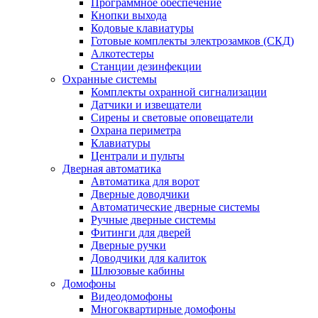
Программное обеспечение
Кнопки выхода
Кодовые клавиатуры
Готовые комплекты электрозамков (СКД)
Алкотестеры
Станции дезинфекции
Охранные системы
Комплекты охранной сигнализации
Датчики и извещатели
Сирены и световые оповещатели
Охрана периметра
Клавиатуры
Централи и пульты
Дверная автоматика
Автоматика для ворот
Дверные доводчики
Автоматические дверные системы
Ручные дверные системы
Фитинги для дверей
Дверные ручки
Доводчики для калиток
Шлюзовые кабины
Домофоны
Видеодомофоны
Многоквартирные домофоны