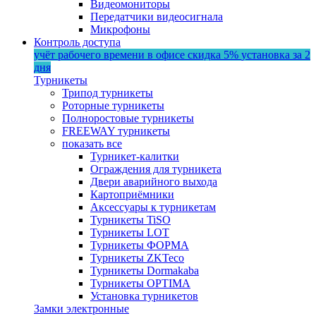
Видеомониторы
Передатчики видеосигнала
Микрофоны
Контроль доступа
учёт рабочего времени в офисе
скидка 5%
установка за 2
дня
Турникеты
Трипод турникеты
Роторные турникеты
Полноростовые турникеты
FREEWAY турникеты
показать все
Турникет-калитки
Ограждения для турникета
Двери аварийного выхода
Картоприёмники
Аксессуары к турникетам
Турникеты TiSO
Турникеты LOT
Турникеты ФОРМА
Турникеты ZKTeco
Турникеты Dormakaba
Турникеты OPTIMA
Установка турникетов
Замки электронные