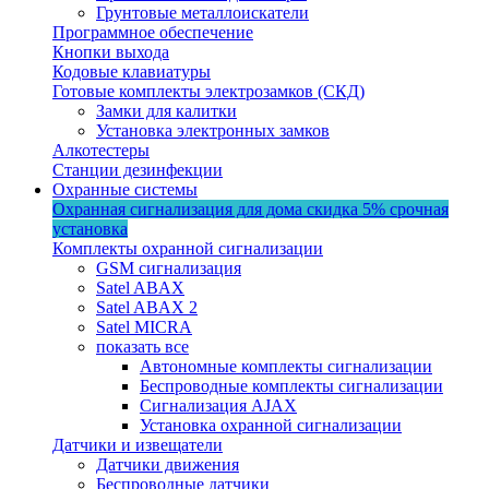
Грунтовые металлоискатели
Программное обеспечение
Кнопки выхода
Кодовые клавиатуры
Готовые комплекты электрозамков (СКД)
Замки для калитки
Установка электронных замков
Алкотестеры
Станции дезинфекции
Охранные системы
Охранная сигнализация для дома
скидка 5%
срочная
установка
Комплекты охранной сигнализации
GSM сигнализация
Satel ABAX
Satel ABAX 2
Satel MICRA
показать все
Автономные комплекты сигнализации
Беспроводные комплекты сигнализации
Сигнализация AJAX
Установка охранной сигнализации
Датчики и извещатели
Датчики движения
Беспроводные датчики