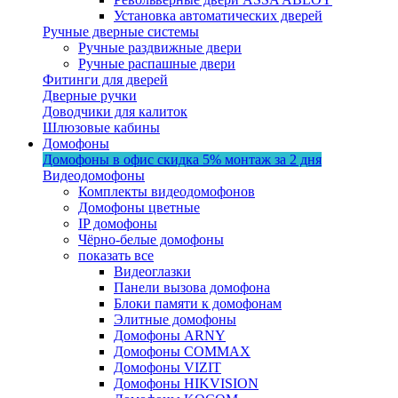
Установка автоматических дверей
Ручные дверные системы
Ручные раздвижные двери
Ручные распашные двери
Фитинги для дверей
Дверные ручки
Доводчики для калиток
Шлюзовые кабины
Домофоны
Домофоны в офис
скидка 5%
монтаж за 2 дня
Видеодомофоны
Комплекты видеодомофонов
Домофоны цветные
IP домофоны
Чёрно-белые домофоны
показать все
Видеоглазки
Панели вызова домофона
Блоки памяти к домофонам
Элитные домофоны
Домофоны ARNY
Домофоны COMMAX
Домофоны VIZIT
Домофоны HIKVISION