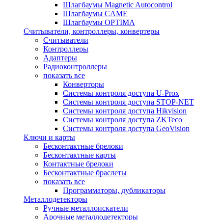
Шлагбаумы Magnetic Autocontrol
Шлагбаумы CAME
Шлагбаумы OPTIMA
Считыватели, контроллеры, конвертеры
Считыватели
Контроллеры
Адаптеры
Радиоконтроллеры
показать все
Конверторы
Системы контроля доступа U-Prox
Системы контроля доступа STOP-NET
Системы контроля доступа Hikvision
Системы контроля доступа ZKTeco
Системы контроля доступа GeoVision
Ключи и карты
Бесконтактные брелоки
Бесконтактные карты
Контактные брелоки
Бесконтактные браслеты
показать все
Программаторы, дубликаторы
Металлодетекторы
Ручные металлоискатели
Арочные металлодетекторы