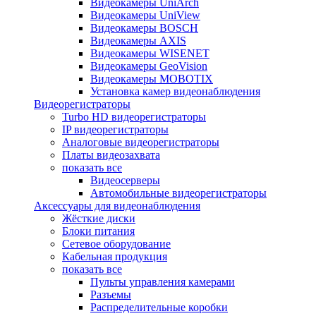
Видеокамеры UniArch
Видеокамеры UniView
Видеокамеры BOSCH
Видеокамеры AXIS
Видеокамеры WISENET
Видеокамеры GeoVision
Видеокамеры MOBOTIX
Установка камер видеонаблюдения
Видеорегистраторы
Turbo HD видеорегистраторы
IP видеорегистраторы
Аналоговые видеорегистраторы
Платы видеозахвата
показать все
Видеосерверы
Автомобильные видеорегистраторы
Аксессуары для видеонаблюдения
Жёсткие диски
Блоки питания
Сетевое оборудование
Кабельная продукция
показать все
Пульты управления камерами
Разъемы
Распределительные коробки