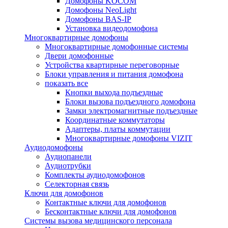
Домофоны KOCOM
Домофоны NeoLight
Домофоны BAS-IP
Установка видеодомофона
Многоквартирные домофоны
Многоквартирные домофонные системы
Двери домофонные
Устройства квартирные переговорные
Блоки управления и питания домофона
показать все
Кнопки выхода подъездные
Блоки вызова подъездного домофона
Замки электромагнитные подъездные
Координатные коммутаторы
Адаптеры, платы коммутации
Многоквартирные домофоны VIZIT
Аудиодомофоны
Аудиопанели
Аудиотрубки
Комплекты аудиодомофонов
Селекторная связь
Ключи для домофонов
Контактные ключи для домофонов
Бесконтактные ключи для домофонов
Системы вызова медицинского персонала