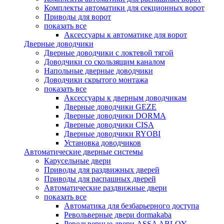
Комплекты автоматики для секционных ворот
Приводы для ворот
показать все
Аксессуары к автоматике для ворот
Дверные доводчики
Дверные доводчики с локтевой тягой
Доводчики со скользящим каналом
Напольные дверные доводчики
Доводчики скрытого монтажа
показать все
Аксессуары к дверным доводчикам
Дверные доводчики GEZE
Дверные доводчики DORMA
Дверные доводчики CISA
Дверные доводчики RYOBI
Установка доводчиков
Автоматические дверные системы
Карусельные двери
Приводы для раздвижных дверей
Приводы для распашных дверей
Автоматические раздвижные двери
показать все
Автоматика для безбарьерного доступа
Револьверные двери dormakaba
Револьверные двери ASSA ABLOY