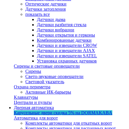
Оптические датчики
Датчики затопления
показать все
Датчики дыма
Датчики разбития стекла
Датчики вибрации
Датчики открытия и герконы
Комбинированные датчики
Датчики и извещатели CROW
Датчики и извещатели AJAX
Датчики и извещатели SATEL
Установка охранных датчиков
Сирены и световые оповещатели
Сирены
Свето-звуковые оповещатели
Световой указатель
Охрана периметра
Активные ИК-барьеры
Клавиатуры
Централи и пульты
Дверная автоматика
Карусельные двери
скидка 5%
на DORMAKABA
Автоматика для ворот
Комплекты автоматики для откатных ворот
Комплекты автоматики для распашных ворот