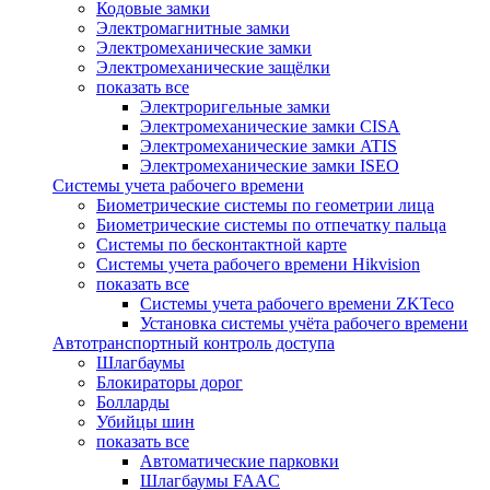
Кодовые замки
Электромагнитные замки
Электромеханические замки
Электромеханические защёлки
показать все
Электроригельные замки
Электромеханические замки CISA
Электромеханические замки ATIS
Электромеханические замки ISEO
Системы учета рабочего времени
Биометрические системы по геометрии лица
Биометрические системы по отпечатку пальца
Системы по бесконтактной карте
Системы учета рабочего времени Hikvision
показать все
Системы учета рабочего времени ZKTeco
Установка системы учёта рабочего времени
Автотранспортный контроль доступа
Шлагбаумы
Блокираторы дорог
Болларды
Убийцы шин
показать все
Автоматические парковки
Шлагбаумы FAAC