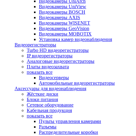
Видеокамеры UniArch
Видеокамеры UniView
Видеокамеры BOSCH
Видеокамеры AXIS
Видеокамеры WISENET
Видеокамеры GeoVision
Видеокамеры MOBOTIX
Установка камер видеонаблюдения
Видеорегистраторы
Turbo HD видеорегистраторы
IP видеорегистраторы
Аналоговые видеорегистраторы
Платы видеозахвата
показать все
Видеосерверы
Автомобильные видеорегистраторы
Аксессуары для видеонаблюдения
Жёсткие диски
Блоки питания
Сетевое оборудование
Кабельная продукция
показать все
Пульты управления камерами
Разъемы
Распределительные коробки