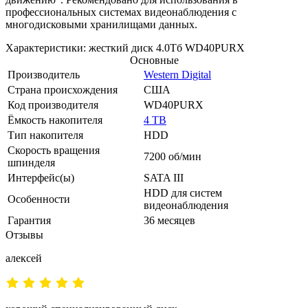
профессиональных системах видеонаблюдения с
многодисковыми хранилищами данных.
Характеристики: жесткий диск 4.0Тб WD40PURX
Основные
Производитель
Western Digital
Страна происхождения
США
Код производителя
WD40PURX
Ёмкость накопителя
4 TB
Тип накопителя
HDD
Скорость вращения
7200 об/мин
шпинделя
Интерфейс(ы)
SATA III
HDD для систем
Особенности
видеонаблюдения
Гарантия
36 месяцев
Отзывы
алексей