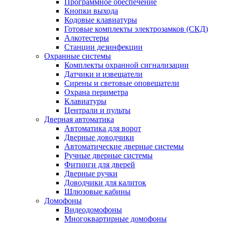
Программное обеспечение
Кнопки выхода
Кодовые клавиатуры
Готовые комплекты электрозамков (СКД)
Алкотестеры
Станции дезинфекции
Охранные системы
Комплекты охранной сигнализации
Датчики и извещатели
Сирены и световые оповещатели
Охрана периметра
Клавиатуры
Централи и пульты
Дверная автоматика
Автоматика для ворот
Дверные доводчики
Автоматические дверные системы
Ручные дверные системы
Фитинги для дверей
Дверные ручки
Доводчики для калиток
Шлюзовые кабины
Домофоны
Видеодомофоны
Многоквартирные домофоны