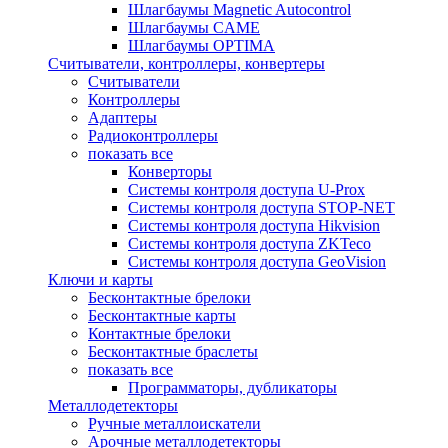
Шлагбаумы Magnetic Autocontrol
Шлагбаумы CAME
Шлагбаумы OPTIMA
Считыватели, контроллеры, конвертеры
Считыватели
Контроллеры
Адаптеры
Радиоконтроллеры
показать все
Конверторы
Системы контроля доступа U-Prox
Системы контроля доступа STOP-NET
Системы контроля доступа Hikvision
Системы контроля доступа ZKTeco
Системы контроля доступа GeoVision
Ключи и карты
Бесконтактные брелоки
Бесконтактные карты
Контактные брелоки
Бесконтактные браслеты
показать все
Программаторы, дубликаторы
Металлодетекторы
Ручные металлоискатели
Арочные металлодетекторы