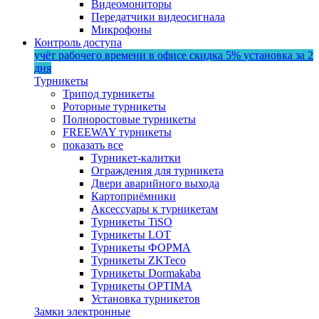
Видеомониторы
Передатчики видеосигнала
Микрофоны
Контроль доступа
учёт рабочего времени в офисе
скидка 5%
установка за 2
дня
Турникеты
Трипод турникеты
Роторные турникеты
Полноростовые турникеты
FREEWAY турникеты
показать все
Турникет-калитки
Ограждения для турникета
Двери аварийного выхода
Картоприёмники
Аксессуары к турникетам
Турникеты TiSO
Турникеты LOT
Турникеты ФОРМА
Турникеты ZKTeco
Турникеты Dormakaba
Турникеты OPTIMA
Установка турникетов
Замки электронные