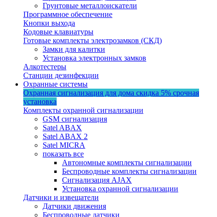
Грунтовые металлоискатели
Программное обеспечение
Кнопки выхода
Кодовые клавиатуры
Готовые комплекты электрозамков (СКД)
Замки для калитки
Установка электронных замков
Алкотестеры
Станции дезинфекции
Охранные системы
Охранная сигнализация для дома
скидка 5%
срочная
установка
Комплекты охранной сигнализации
GSM сигнализация
Satel ABAX
Satel ABAX 2
Satel MICRA
показать все
Автономные комплекты сигнализации
Беспроводные комплекты сигнализации
Сигнализация AJAX
Установка охранной сигнализации
Датчики и извещатели
Датчики движения
Беспроводные датчики