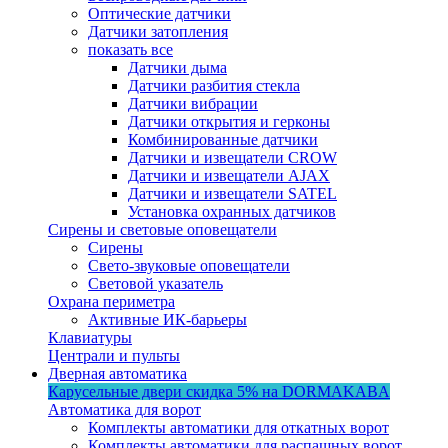
Оптические датчики
Датчики затопления
показать все
Датчики дыма
Датчики разбития стекла
Датчики вибрации
Датчики открытия и герконы
Комбинированные датчики
Датчики и извещатели CROW
Датчики и извещатели AJAX
Датчики и извещатели SATEL
Установка охранных датчиков
Сирены и световые оповещатели
Сирены
Свето-звуковые оповещатели
Световой указатель
Охрана периметра
Активные ИК-барьеры
Клавиатуры
Централи и пульты
Дверная автоматика
Карусельные двери
скидка 5%
на DORMAKABA
Автоматика для ворот
Комплекты автоматики для откатных ворот
Комплекты автоматики для распашных ворот