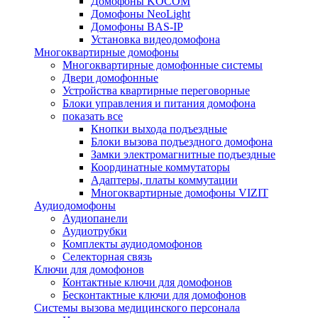
Домофоны KOCOM
Домофоны NeoLight
Домофоны BAS-IP
Установка видеодомофона
Многоквартирные домофоны
Многоквартирные домофонные системы
Двери домофонные
Устройства квартирные переговорные
Блоки управления и питания домофона
показать все
Кнопки выхода подъездные
Блоки вызова подъездного домофона
Замки электромагнитные подъездные
Координатные коммутаторы
Адаптеры, платы коммутации
Многоквартирные домофоны VIZIT
Аудиодомофоны
Аудиопанели
Аудиотрубки
Комплекты аудиодомофонов
Селекторная связь
Ключи для домофонов
Контактные ключи для домофонов
Бесконтактные ключи для домофонов
Системы вызова медицинского персонала