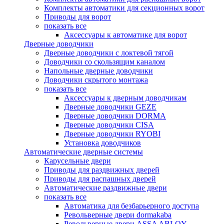
Комплекты автоматики для секционных ворот
Приводы для ворот
показать все
Аксессуары к автоматике для ворот
Дверные доводчики
Дверные доводчики с локтевой тягой
Доводчики со скользящим каналом
Напольные дверные доводчики
Доводчики скрытого монтажа
показать все
Аксессуары к дверным доводчикам
Дверные доводчики GEZE
Дверные доводчики DORMA
Дверные доводчики CISA
Дверные доводчики RYOBI
Установка доводчиков
Автоматические дверные системы
Карусельные двери
Приводы для раздвижных дверей
Приводы для распашных дверей
Автоматические раздвижные двери
показать все
Автоматика для безбарьерного доступа
Револьверные двери dormakaba
Револьверные двери ASSA ABLOY