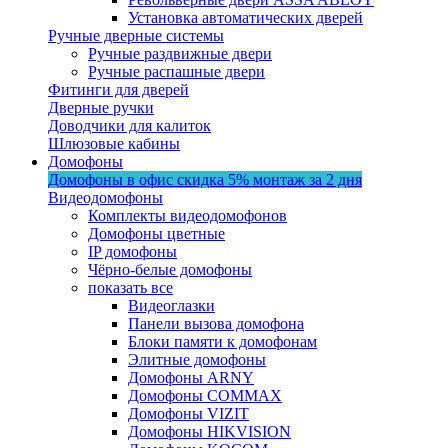
Установка автоматических дверей
Ручные дверные системы
Ручные раздвижные двери
Ручные распашные двери
Фитинги для дверей
Дверные ручки
Доводчики для калиток
Шлюзовые кабины
Домофоны
Домофоны в офис
скидка 5%
монтаж за 2 дня
Видеодомофоны
Комплекты видеодомофонов
Домофоны цветные
IP домофоны
Чёрно-белые домофоны
показать все
Видеоглазки
Панели вызова домофона
Блоки памяти к домофонам
Элитные домофоны
Домофоны ARNY
Домофоны COMMAX
Домофоны VIZIT
Домофоны HIKVISION