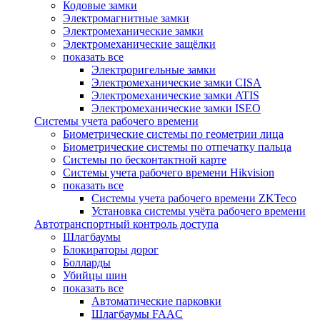
Кодовые замки
Электромагнитные замки
Электромеханические замки
Электромеханические защёлки
показать все
Электроригельные замки
Электромеханические замки CISA
Электромеханические замки ATIS
Электромеханические замки ISEO
Системы учета рабочего времени
Биометрические системы по геометрии лица
Биометрические системы по отпечатку пальца
Системы по бесконтактной карте
Системы учета рабочего времени Hikvision
показать все
Системы учета рабочего времени ZKTeco
Установка системы учёта рабочего времени
Автотранспортный контроль доступа
Шлагбаумы
Блокираторы дорог
Болларды
Убийцы шин
показать все
Автоматические парковки
Шлагбаумы FAAC