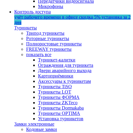
Передатчики видеосигнала
Микрофоны
Контроль доступа
учёт рабочего времени в офисе
скидка 5%
установка за 2
дня
Турникеты
Трипод турникеты
Роторные турникеты
Полноростовые турникеты
FREEWAY турникеты
показать все
Турникет-калитки
Ограждения для турникета
Двери аварийного выхода
Картоприёмники
Аксессуары к турникетам
Турникеты TiSO
Турникеты LOT
Турникеты ФОРМА
Турникеты ZKTeco
Турникеты Dormakaba
Турникеты OPTIMA
Установка турникетов
Замки электронные
Кодовые замки