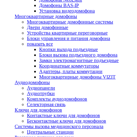
Домофоны BAS-IP
Установка видеодомофона
Многоквартирные домофоны
Многоквартирные домофонные системы
Двери домофонные
Устройства квартирные переговорные
Блоки управления и питания домофона
показать все
Кнопки выхода подъездные
Блоки вызова подъездного домофона
Замки электромагнитные подъездные
Координатные коммутаторы
Адаптеры, платы коммутации
Многоквартирные домофоны VIZIT
Аудиодомофоны
Аудиопанели
Аудиотрубки
Комплекты аудиодомофонов
Селекторная связь
Ключи для домофонов
Контактные ключи для домофонов
Бесконтактные ключи для домофонов
Системы вызова медицинского персонала
Центральные станции