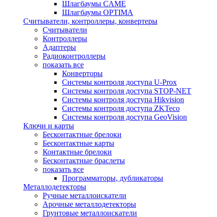
Шлагбаумы CAME
Шлагбаумы OPTIMA
Считыватели, контроллеры, конвертеры
Считыватели
Контроллеры
Адаптеры
Радиоконтроллеры
показать все
Конверторы
Системы контроля доступа U-Prox
Системы контроля доступа STOP-NET
Системы контроля доступа Hikvision
Системы контроля доступа ZKTeco
Системы контроля доступа GeoVision
Ключи и карты
Бесконтактные брелоки
Бесконтактные карты
Контактные брелоки
Бесконтактные браслеты
показать все
Программаторы, дубликаторы
Металлодетекторы
Ручные металлоискатели
Арочные металлодетекторы
Грунтовые металлоискатели