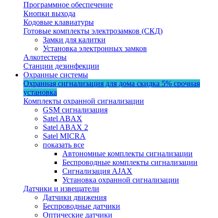
Программное обеспечение
Кнопки выхода
Кодовые клавиатуры
Готовые комплекты электрозамков (СКД)
Замки для калитки
Установка электронных замков
Алкотестеры
Станции дезинфекции
Охранные системы
Охранная сигнализация для дома
скидка 5%
срочная
установка
Комплекты охранной сигнализации
GSM сигнализация
Satel ABAX
Satel ABAX 2
Satel MICRA
показать все
Автономные комплекты сигнализации
Беспроводные комплекты сигнализации
Сигнализация AJAX
Установка охранной сигнализации
Датчики и извещатели
Датчики движения
Беспроводные датчики
Оптические датчики