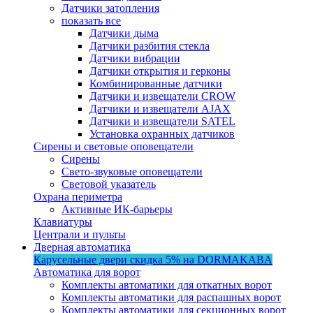
Датчики затопления
показать все
Датчики дыма
Датчики разбития стекла
Датчики вибрации
Датчики открытия и герконы
Комбинированные датчики
Датчики и извещатели CROW
Датчики и извещатели AJAX
Датчики и извещатели SATEL
Установка охранных датчиков
Сирены и световые оповещатели
Сирены
Свето-звуковые оповещатели
Световой указатель
Охрана периметра
Активные ИК-барьеры
Клавиатуры
Централи и пульты
Дверная автоматика
Карусельные двери
скидка 5%
на DORMAKABA
Автоматика для ворот
Комплекты автоматики для откатных ворот
Комплекты автоматики для распашных ворот
Комплекты автоматики для секционных ворот