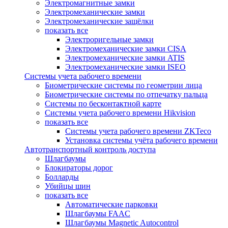
Электромагнитные замки
Электромеханические замки
Электромеханические защёлки
показать все
Электроригельные замки
Электромеханические замки CISA
Электромеханические замки ATIS
Электромеханические замки ISEO
Системы учета рабочего времени
Биометрические системы по геометрии лица
Биометрические системы по отпечатку пальца
Системы по бесконтактной карте
Системы учета рабочего времени Hikvision
показать все
Системы учета рабочего времени ZKTeco
Установка системы учёта рабочего времени
Автотранспортный контроль доступа
Шлагбаумы
Блокираторы дорог
Болларды
Убийцы шин
показать все
Автоматические парковки
Шлагбаумы FAAC
Шлагбаумы Magnetic Autocontrol