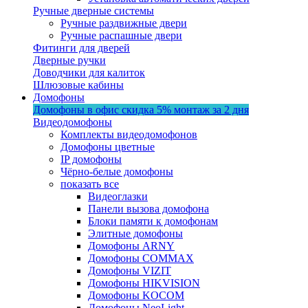
Ручные дверные системы
Ручные раздвижные двери
Ручные распашные двери
Фитинги для дверей
Дверные ручки
Доводчики для калиток
Шлюзовые кабины
Домофоны
Домофоны в офис
скидка 5%
монтаж за 2 дня
Видеодомофоны
Комплекты видеодомофонов
Домофоны цветные
IP домофоны
Чёрно-белые домофоны
показать все
Видеоглазки
Панели вызова домофона
Блоки памяти к домофонам
Элитные домофоны
Домофоны ARNY
Домофоны COMMAX
Домофоны VIZIT
Домофоны HIKVISION
Домофоны KOCOM
Домофоны NeoLight