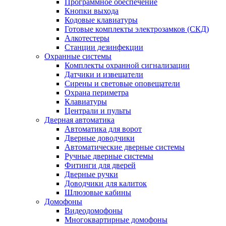
Программное обеспечение
Кнопки выхода
Кодовые клавиатуры
Готовые комплекты электрозамков (СКД)
Алкотестеры
Станции дезинфекции
Охранные системы
Комплекты охранной сигнализации
Датчики и извещатели
Сирены и световые оповещатели
Охрана периметра
Клавиатуры
Централи и пульты
Дверная автоматика
Автоматика для ворот
Дверные доводчики
Автоматические дверные системы
Ручные дверные системы
Фитинги для дверей
Дверные ручки
Доводчики для калиток
Шлюзовые кабины
Домофоны
Видеодомофоны
Многоквартирные домофоны