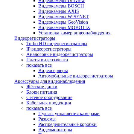
Видеокамеры UniView
Видеокамеры BOSCH
Видеокамеры AXIS
Видеокамеры WISENET
Видеокамеры GeoVision
Видеокамеры MOBOTIX
Установка камер видеонаблюдения
Видеорегистраторы
Turbo HD видеорегистраторы
IP видеорегистраторы
Аналоговые видеорегистраторы
Платы видеозахвата
показать все
Видеосерверы
Автомобильные видеорегистраторы
Аксессуары для видеонаблюдения
Жёсткие диски
Блоки питания
Сетевое оборудование
Кабельная продукция
показать все
Пульты управления камерами
Разъемы
Распределительные коробки
Видеомониторы