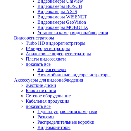
Видеокамеры UniView
Видеокамеры BOSCH
Видеокамеры AXIS
Видеокамеры WISENET
Видеокамеры GeoVision
Видеокамеры MOBOTIX
Установка камер видеонаблюдения
Видеорегистраторы
Turbo HD видеорегистраторы
IP видеорегистраторы
Аналоговые видеорегистраторы
Платы видеозахвата
показать все
Видеосерверы
Автомобильные видеорегистраторы
Аксессуары для видеонаблюдения
Жёсткие диски
Блоки питания
Сетевое оборудование
Кабельная продукция
показать все
Пульты управления камерами
Разъемы
Распределительные коробки
Видеомониторы