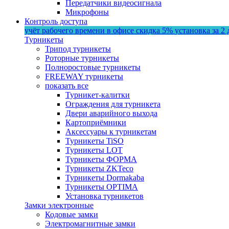
Передатчики видеосигнала
Микрофоны
Контроль доступа
учёт рабочего времени в офисе
скидка 5%
установка за 2 
Турникеты
Трипод турникеты
Роторные турникеты
Полноростовые турникеты
FREEWAY турникеты
показать все
Турникет-калитки
Ограждения для турникета
Двери аварийного выхода
Картоприёмники
Аксессуары к турникетам
Турникеты TiSO
Турникеты LOT
Турникеты ФОРМА
Турникеты ZKTeco
Турникеты Dormakaba
Турникеты OPTIMA
Установка турникетов
Замки электронные
Кодовые замки
Электромагнитные замки