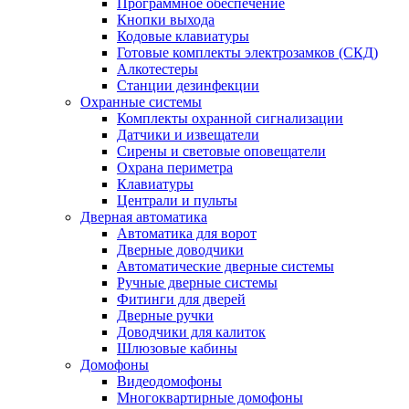
Программное обеспечение
Кнопки выхода
Кодовые клавиатуры
Готовые комплекты электрозамков (СКД)
Алкотестеры
Станции дезинфекции
Охранные системы
Комплекты охранной сигнализации
Датчики и извещатели
Сирены и световые оповещатели
Охрана периметра
Клавиатуры
Централи и пульты
Дверная автоматика
Автоматика для ворот
Дверные доводчики
Автоматические дверные системы
Ручные дверные системы
Фитинги для дверей
Дверные ручки
Доводчики для калиток
Шлюзовые кабины
Домофоны
Видеодомофоны
Многоквартирные домофоны