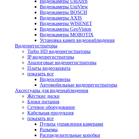
Видеокамеры UniArch
Видеокамеры UniView
Видеокамеры BOSCH
Видеокамеры AXIS
Видеокамеры WISENET
Видеокамеры GeoVision
Видеокамеры MOBOTIX
Установка камер видеонаблюдения
Видеорегистраторы
Turbo HD видеорегистраторы
IP видеорегистраторы
Аналоговые видеорегистраторы
Платы видеозахвата
показать все
Видеосерверы
Автомобильные видеорегистраторы
Аксессуары для видеонаблюдения
Жёсткие диски
Блоки питания
Сетевое оборудование
Кабельная продукция
показать все
Пульты управления камерами
Разъемы
Распределительные коробки