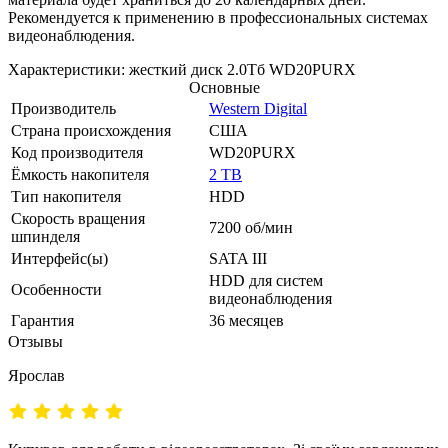
Рекомендуется к применению в профессиональных системах
видеонаблюдения.
Характеристики: жесткий диск 2.0Тб WD20PURX
Основные
Производитель
Western Digital
Страна происхождения
США
Код производителя
WD20PURX
Ёмкость накопителя
2 TB
Тип накопителя
HDD
Скорость вращения
7200 об/мин
шпинделя
Интерфейс(ы)
SATA III
HDD для систем
Особенности
видеонаблюдения
Гарантия
36 месяцев
Отзывы
Ярослав