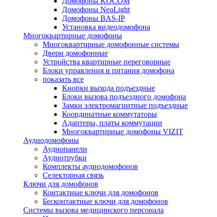
Домофоны KOCOM
Домофоны NeoLight
Домофоны BAS-IP
Установка видеодомофона
Многоквартирные домофоны
Многоквартирные домофонные системы
Двери домофонные
Устройства квартирные переговорные
Блоки управления и питания домофона
показать все
Кнопки выхода подъездные
Блоки вызова подъездного домофона
Замки электромагнитные подъездные
Координатные коммутаторы
Адаптеры, платы коммутации
Многоквартирные домофоны VIZIT
Аудиодомофоны
Аудиопанели
Аудиотрубки
Комплекты аудиодомофонов
Селекторная связь
Ключи для домофонов
Контактные ключи для домофонов
Бесконтактные ключи для домофонов
Системы вызова медицинского персонала