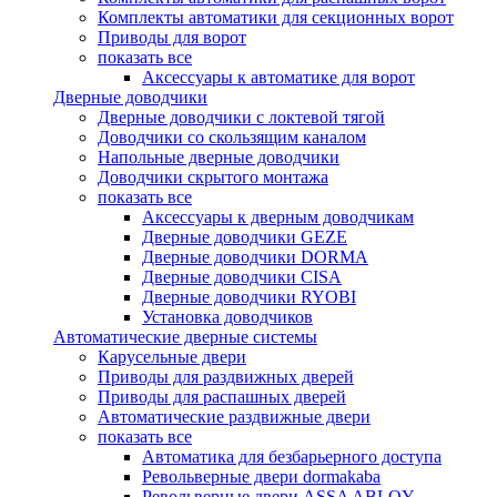
Комплекты автоматики для секционных ворот
Приводы для ворот
показать все
Аксессуары к автоматике для ворот
Дверные доводчики
Дверные доводчики с локтевой тягой
Доводчики со скользящим каналом
Напольные дверные доводчики
Доводчики скрытого монтажа
показать все
Аксессуары к дверным доводчикам
Дверные доводчики GEZE
Дверные доводчики DORMA
Дверные доводчики CISA
Дверные доводчики RYOBI
Установка доводчиков
Автоматические дверные системы
Карусельные двери
Приводы для раздвижных дверей
Приводы для распашных дверей
Автоматические раздвижные двери
показать все
Автоматика для безбарьерного доступа
Револьверные двери dormakaba
Револьверные двери ASSA ABLOY