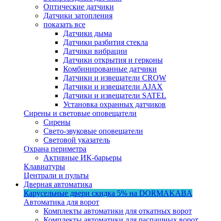
Оптические датчики
Датчики затопления
показать все
Датчики дыма
Датчики разбития стекла
Датчики вибрации
Датчики открытия и герконы
Комбинированные датчики
Датчики и извещатели CROW
Датчики и извещатели AJAX
Датчики и извещатели SATEL
Установка охранных датчиков
Сирены и световые оповещатели
Сирены
Свето-звуковые оповещатели
Световой указатель
Охрана периметра
Активные ИК-барьеры
Клавиатуры
Централи и пульты
Дверная автоматика
Карусельные двери
скидка 5%
на DORMAKABA
Автоматика для ворот
Комплекты автоматики для откатных ворот
Комплекты автоматики для распашных ворот