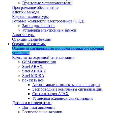
Грунтовые металлоискатели
Программное обеспечение
Кнопки выхода
Кодовые клавиатуры
Готовые комплекты электрозамков (СКД)
Замки для калитки
Установка электронных замков
Алкотестеры
Станции дезинфекции
Охранные системы
Охранная сигнализация для дома
скидка 5%
срочная
установка
Комплекты охранной сигнализации
GSM сигнализация
Satel ABAX
Satel ABAX 2
Satel MICRA
показать все
Автономные комплекты сигнализации
Беспроводные комплекты сигнализации
Сигнализация AJAX
Установка охранной сигнализации
Датчики и извещатели
Датчики движения
Беспроводные датчики