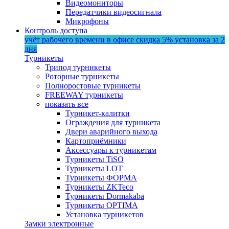
Видеомониторы
Передатчики видеосигнала
Микрофоны
Контроль доступа
учёт рабочего времени в офисе
скидка 5%
установка за 2
дня
Турникеты
Трипод турникеты
Роторные турникеты
Полноростовые турникеты
FREEWAY турникеты
показать все
Турникет-калитки
Ограждения для турникета
Двери аварийного выхода
Картоприёмники
Аксессуары к турникетам
Турникеты TiSO
Турникеты LOT
Турникеты ФОРМА
Турникеты ZKTeco
Турникеты Dormakaba
Турникеты OPTIMA
Установка турникетов
Замки электронные