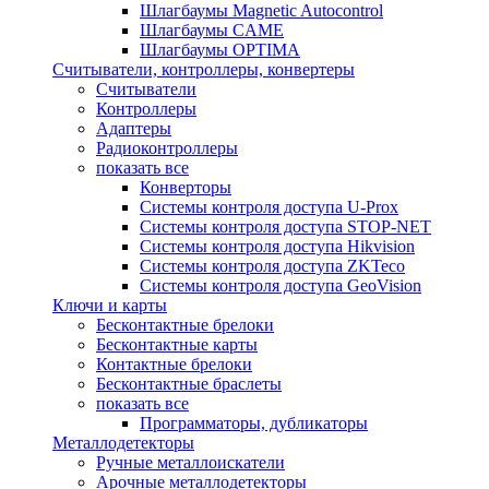
Шлагбаумы Magnetic Autocontrol
Шлагбаумы CAME
Шлагбаумы OPTIMA
Считыватели, контроллеры, конвертеры
Считыватели
Контроллеры
Адаптеры
Радиоконтроллеры
показать все
Конверторы
Системы контроля доступа U-Prox
Системы контроля доступа STOP-NET
Системы контроля доступа Hikvision
Системы контроля доступа ZKTeco
Системы контроля доступа GeoVision
Ключи и карты
Бесконтактные брелоки
Бесконтактные карты
Контактные брелоки
Бесконтактные браслеты
показать все
Программаторы, дубликаторы
Металлодетекторы
Ручные металлоискатели
Арочные металлодетекторы