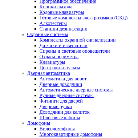
Программное обеспечение
Кнопки выхода
Кодовые клавиатуры
Готовые комплекты электрозамков (СКД)
Алкотестеры
Станции дезинфекции
Охранные системы
Комплекты охранной сигнализации
Датчики и извещатели
Сирены и световые оповещатели
Охрана периметра
Клавиатуры
Централи и пульты
Дверная автоматика
Автоматика для ворот
Дверные доводчики
Автоматические дверные системы
Ручные дверные системы
Фитинги для дверей
Дверные ручки
Доводчики для калиток
Шлюзовые кабины
Домофоны
Видеодомофоны
Многоквартирные домофоны