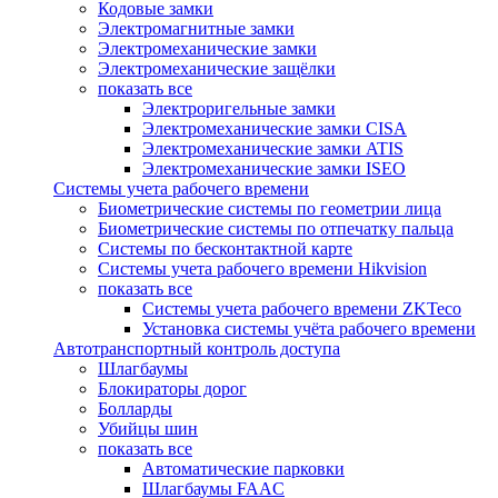
Кодовые замки
Электромагнитные замки
Электромеханические замки
Электромеханические защёлки
показать все
Электроригельные замки
Электромеханические замки CISA
Электромеханические замки ATIS
Электромеханические замки ISEO
Системы учета рабочего времени
Биометрические системы по геометрии лица
Биометрические системы по отпечатку пальца
Системы по бесконтактной карте
Системы учета рабочего времени Hikvision
показать все
Системы учета рабочего времени ZKTeco
Установка системы учёта рабочего времени
Автотранспортный контроль доступа
Шлагбаумы
Блокираторы дорог
Болларды
Убийцы шин
показать все
Автоматические парковки
Шлагбаумы FAAC