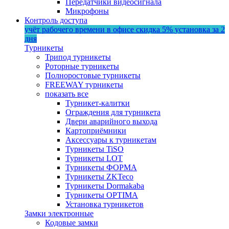
Передатчики видеосигнала
Микрофоны
Контроль доступа
учёт рабочего времени в офисе
скидка 5%
установка за 2
дня
Турникеты
Трипод турникеты
Роторные турникеты
Полноростовые турникеты
FREEWAY турникеты
показать все
Турникет-калитки
Ограждения для турникета
Двери аварийного выхода
Картоприёмники
Аксессуары к турникетам
Турникеты TiSO
Турникеты LOT
Турникеты ФОРМА
Турникеты ZKTeco
Турникеты Dormakaba
Турникеты OPTIMA
Установка турникетов
Замки электронные
Кодовые замки