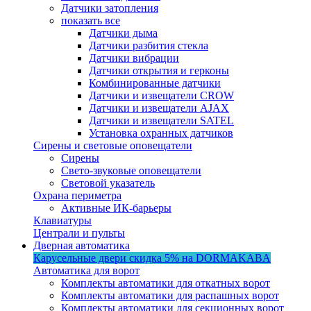
Датчики затопления
показать все
Датчики дыма
Датчики разбития стекла
Датчики вибрации
Датчики открытия и герконы
Комбинированные датчики
Датчики и извещатели CROW
Датчики и извещатели AJAX
Датчики и извещатели SATEL
Установка охранных датчиков
Сирены и световые оповещатели
Сирены
Свето-звуковые оповещатели
Световой указатель
Охрана периметра
Активные ИК-барьеры
Клавиатуры
Централи и пульты
Дверная автоматика
Карусельные двери
скидка 5%
на DORMAKABA
Автоматика для ворот
Комплекты автоматики для откатных ворот
Комплекты автоматики для распашных ворот
Комплекты автоматики для секционных ворот