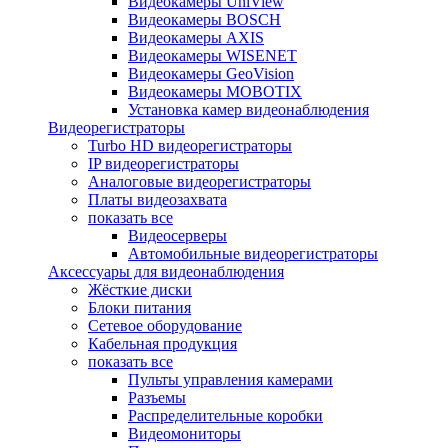
Видеокамеры UniView
Видеокамеры BOSCH
Видеокамеры AXIS
Видеокамеры WISENET
Видеокамеры GeoVision
Видеокамеры MOBOTIX
Установка камер видеонаблюдения
Видеорегистраторы
Turbo HD видеорегистраторы
IP видеорегистраторы
Аналоговые видеорегистраторы
Платы видеозахвата
показать все
Видеосерверы
Автомобильные видеорегистраторы
Аксессуары для видеонаблюдения
Жёсткие диски
Блоки питания
Сетевое оборудование
Кабельная продукция
показать все
Пульты управления камерами
Разъемы
Распределительные коробки
Видеомониторы