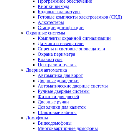
Программное обеспечение
Кнопки выхода
Кодовые клавиатуры
Готовые комплекты электрозамков (СКД)
Алкотестеры
Станции дезинфекции
Охранные системы
Комплекты охранной сигнализации
Датчики и извещатели
Сирены и световые оповещатели
Охрана периметра
Клавиатуры
Централи и пульты
Дверная автоматика
Автоматика для ворот
Дверные доводчики
Автоматические дверные системы
Ручные дверные системы
Фитинги для дверей
Дверные ручки
Доводчики для калиток
Шлюзовые кабины
Домофоны
Видеодомофоны
Многоквартирные домофоны