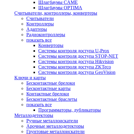
Шлагбаумы CAME
Шлагбаумы OPTIMA
Считыватели, контроллеры, конвертеры
Считыватели
Контроллеры
Адаптеры
Радиоконтроллеры
показать все
Конверторы
Системы контроля доступа U-Prox
Системы контроля доступа STOP-NET
Системы контроля доступа Hikvision
Системы контроля доступа ZKTeco
Системы контроля доступа GeoVision
Ключи и карты
Бесконтактные брелоки
Бесконтактные карты
Контактные брелоки
Бесконтактные браслеты
показать все
Программаторы, дубликаторы
Металлодетекторы
Ручные металлоискатели
Арочные металлодетекторы
Грунтовые металлоискатели