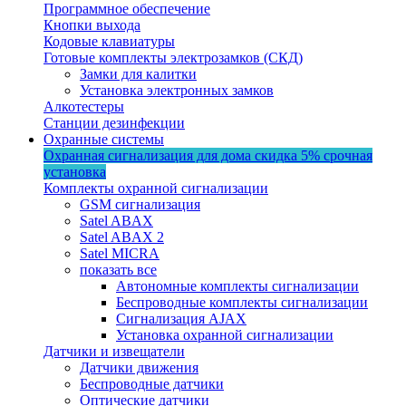
Программное обеспечение
Кнопки выхода
Кодовые клавиатуры
Готовые комплекты электрозамков (СКД)
Замки для калитки
Установка электронных замков
Алкотестеры
Станции дезинфекции
Охранные системы
Охранная сигнализация для дома
скидка 5%
срочная
установка
Комплекты охранной сигнализации
GSM сигнализация
Satel ABAX
Satel ABAX 2
Satel MICRA
показать все
Автономные комплекты сигнализации
Беспроводные комплекты сигнализации
Сигнализация AJAX
Установка охранной сигнализации
Датчики и извещатели
Датчики движения
Беспроводные датчики
Оптические датчики