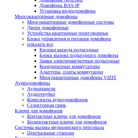
Домофоны BAS-IP
Установка видеодомофона
Многоквартирные домофоны
Многоквартирные домофонные системы
Двери домофонные
Устройства квартирные переговорные
Блоки управления и питания домофона
показать все
Кнопки выхода подъездные
Блоки вызова подъездного домофона
Замки электромагнитные подъездные
Координатные коммутаторы
Адаптеры, платы коммутации
Многоквартирные домофоны VIZIT
Аудиодомофоны
Аудиопанели
Аудиотрубки
Комплекты аудиодомофонов
Селекторная связь
Ключи для домофонов
Контактные ключи для домофонов
Бесконтактные ключи для домофонов
Системы вызова медицинского персонала
Центральные станции