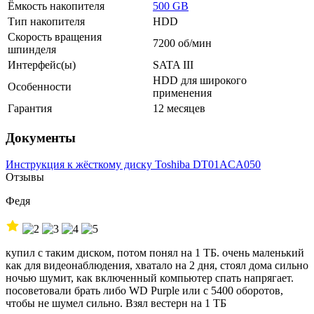
Ёмкость накопителя
500 GB
Тип накопителя
HDD
Скорость вращения
7200 об/мин
шпинделя
Интерфейс(ы)
SATA III
HDD для широкого
Особенности
применения
Гарантия
12 месяцев
Документы
Инструкция к жёсткому диску Toshiba DT01ACA050
Отзывы
Федя
купил с таким диском, потом понял на 1 ТБ. очень маленький
как для видеонаблюдения, хватало на 2 дня, стоял дома сильно
ночью шумит, как включенный компьютер спать напрягает.
посоветовали брать либо WD Purple или c 5400 оборотов,
чтобы не шумел сильно. Взял вестерн на 1 ТБ