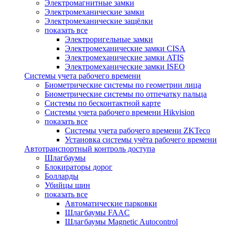
Электромагнитные замки
Электромеханические замки
Электромеханические защёлки
показать все
Электроригельные замки
Электромеханические замки CISA
Электромеханические замки ATIS
Электромеханические замки ISEO
Системы учета рабочего времени
Биометрические системы по геометрии лица
Биометрические системы по отпечатку пальца
Системы по бесконтактной карте
Системы учета рабочего времени Hikvision
показать все
Системы учета рабочего времени ZKTeco
Установка системы учёта рабочего времени
Автотранспортный контроль доступа
Шлагбаумы
Блокираторы дорог
Болларды
Убийцы шин
показать все
Автоматические парковки
Шлагбаумы FAAC
Шлагбаумы Magnetic Autocontrol