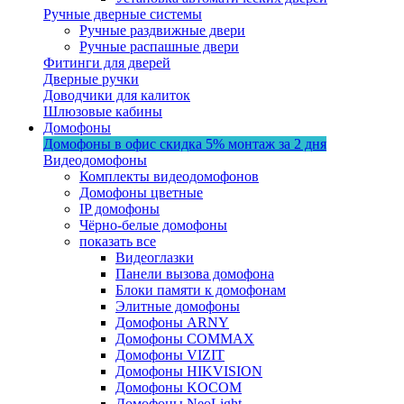
Ручные дверные системы
Ручные раздвижные двери
Ручные распашные двери
Фитинги для дверей
Дверные ручки
Доводчики для калиток
Шлюзовые кабины
Домофоны
Домофоны в офис
скидка 5%
монтаж за 2 дня
Видеодомофоны
Комплекты видеодомофонов
Домофоны цветные
IP домофоны
Чёрно-белые домофоны
показать все
Видеоглазки
Панели вызова домофона
Блоки памяти к домофонам
Элитные домофоны
Домофоны ARNY
Домофоны COMMAX
Домофоны VIZIT
Домофоны HIKVISION
Домофоны KOCOM
Домофоны NeoLight