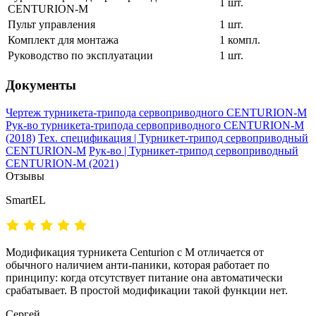
1 шт.
CENTURION-M
Пульт управления
1 шт.
Комплект для монтажа
1 компл.
Руководство по эксплуатации
1 шт.
Документы
Чертеж турникета-трипода сервоприводного CENTURION-M
Рук-во турникета-трипода сервоприводного CENTURION-M
(2018)
Тех. спецификация | Турникет-трипод сервоприводный
CENTURION-M
Рук-во | Турникет-трипод сервоприводный
CENTURION-M (2021)
Отзывы
SmartEL
Модификация турникета Centurion с M отличается от
обычного наличием анти-паники, которая работает по
принципу: когда отсутствует питание она автоматически
срабатывает. В простой модификации такой функции нет.
Сергей