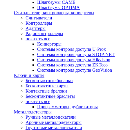
Шлагбаумы CAME
Шлагбаумы OPTIMA
Считыватели, контроллеры, конвертеры
Считыватели
Контроллеры
Адаптеры
Радиоконтроллеры
показать все
Конверторы
Системы контроля доступа U-Prox
Системы контроля доступа STOP-NET
Системы контроля доступа Hikvision
Системы контроля доступа ZKTeco
Системы контроля доступа GeoVision
Ключи и карты
Бесконтактные брелоки
Бесконтактные карты
Контактные брелоки
Бесконтактные браслеты
показать все
Программаторы, дубликаторы
Металлодетекторы
Ручные металлоискатели
Арочные металлодетекторы
Грунтовые металлоискатели