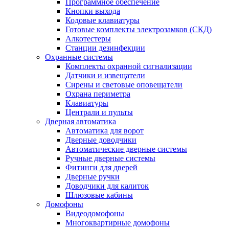
Программное обеспечение
Кнопки выхода
Кодовые клавиатуры
Готовые комплекты электрозамков (СКД)
Алкотестеры
Станции дезинфекции
Охранные системы
Комплекты охранной сигнализации
Датчики и извещатели
Сирены и световые оповещатели
Охрана периметра
Клавиатуры
Централи и пульты
Дверная автоматика
Автоматика для ворот
Дверные доводчики
Автоматические дверные системы
Ручные дверные системы
Фитинги для дверей
Дверные ручки
Доводчики для калиток
Шлюзовые кабины
Домофоны
Видеодомофоны
Многоквартирные домофоны