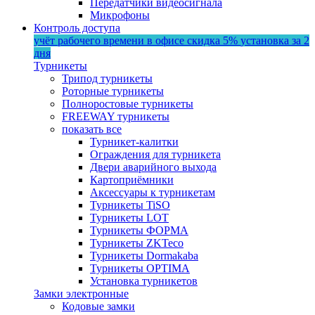
Передатчики видеосигнала
Микрофоны
Контроль доступа
учёт рабочего времени в офисе
скидка 5%
установка за 2
дня
Турникеты
Трипод турникеты
Роторные турникеты
Полноростовые турникеты
FREEWAY турникеты
показать все
Турникет-калитки
Ограждения для турникета
Двери аварийного выхода
Картоприёмники
Аксессуары к турникетам
Турникеты TiSO
Турникеты LOT
Турникеты ФОРМА
Турникеты ZKTeco
Турникеты Dormakaba
Турникеты OPTIMA
Установка турникетов
Замки электронные
Кодовые замки