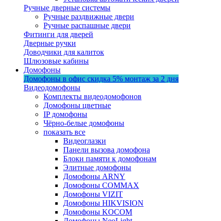
Ручные дверные системы
Ручные раздвижные двери
Ручные распашные двери
Фитинги для дверей
Дверные ручки
Доводчики для калиток
Шлюзовые кабины
Домофоны
Домофоны в офис
скидка 5%
монтаж за 2 дня
Видеодомофоны
Комплекты видеодомофонов
Домофоны цветные
IP домофоны
Чёрно-белые домофоны
показать все
Видеоглазки
Панели вызова домофона
Блоки памяти к домофонам
Элитные домофоны
Домофоны ARNY
Домофоны COMMAX
Домофоны VIZIT
Домофоны HIKVISION
Домофоны KOCOM
Домофоны NeoLight