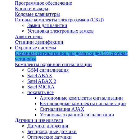
Программное обеспечение
Кнопки выхода
Кодовые клавиатуры
Готовые комплекты электрозамков (СКД)
Замки для калитки
Установка электронных замков
Алкотестеры
Станции дезинфекции
Охранные системы
Охранная сигнализация для дома
скидка 5%
срочная
установка
Комплекты охранной сигнализации
GSM сигнализация
Satel ABAX
Satel ABAX 2
Satel MICRA
показать все
Автономные комплекты сигнализации
Беспроводные комплекты сигнализации
Сигнализация AJAX
Установка охранной сигнализации
Датчики и извещатели
Датчики движения
Беспроводные датчики
Оптические датчики