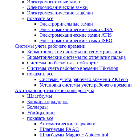
Электромагнитные замки
Электромеханические замки
Электромеханические защёлки
показать все
Электроригельные замки
Электромеханические замки CISA
Электромеханические замки ATIS
Электромеханические замки ISEO
Системы учета рабочего времени
Биометрические системы по геометрии лица
Биометрические системы по отпечатку пальца
Системы по бесконтактной карте
Системы учета рабочего времени Hikvision
показать все
Системы учета рабочего времени ZKTeco
Установка системы учёта рабочего времени
Автотранспортный контроль доступа
Шлагбаумы
Блокираторы дорог
Болларды
Убийцы шин
показать все
Автоматические парковки
Шлагбаумы FAAC
Шлагбаумы Magnetic Autocontrol