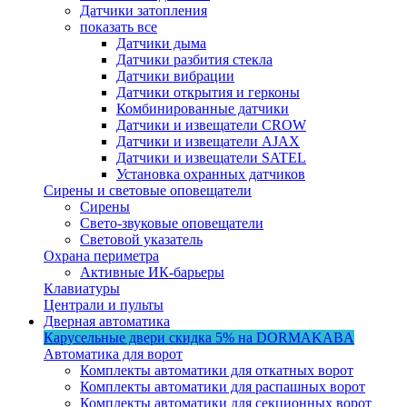
Датчики затопления
показать все
Датчики дыма
Датчики разбития стекла
Датчики вибрации
Датчики открытия и герконы
Комбинированные датчики
Датчики и извещатели CROW
Датчики и извещатели AJAX
Датчики и извещатели SATEL
Установка охранных датчиков
Сирены и световые оповещатели
Сирены
Свето-звуковые оповещатели
Световой указатель
Охрана периметра
Активные ИК-барьеры
Клавиатуры
Централи и пульты
Дверная автоматика
Карусельные двери
скидка 5%
на DORMAKABA
Автоматика для ворот
Комплекты автоматики для откатных ворот
Комплекты автоматики для распашных ворот
Комплекты автоматики для секционных ворот