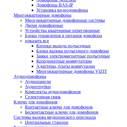
Домофоны BAS-IP
Установка видеодомофона
Многоквартирные домофоны
Многоквартирные домофонные системы
Двери домофонные
Устройства квартирные переговорные
Блоки управления и питания домофона
показать все
Кнопки выхода подъездные
Блоки вызова подъездного домофона
Замки электромагнитные подъездные
Координатные коммутаторы
Адаптеры, платы коммутации
Многоквартирные домофоны VIZIT
Аудиодомофоны
Аудиопанели
Аудиотрубки
Комплекты аудиодомофонов
Селекторная связь
Ключи для домофонов
Контактные ключи для домофонов
Бесконтактные ключи для домофонов
Системы вызова медицинского персонала
Центральные станции