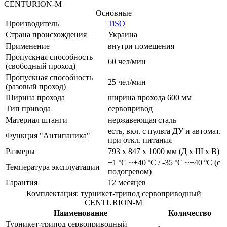
CENTURION-M
Основные
Производитель
TiSO
Страна происхождения
Украина
Применение
внутри помещения
Пропускная способность
60 чел/мин
(свободный проход)
Пропускная способность
25 чел/мин
(разовый проход)
Ширина прохода
ширина прохода 600 мм
Тип привода
сервопривод
Материал штанги
нержавеющая сталь
есть, вкл. с пульта ДУ и автомат.
Функция "Антипаника"
при откл. питания
Размеры
793 х 847 х 1000 мм (Д х Ш х В)
+1 ºC ~+40 ºC / -35 ºC ~+40 ºC (с
Температура эксплуатации
подогревом)
Гарантия
12 месяцев
Комплектация: турникет-трипод сервоприводный
CENTURION-M
Наименование
Количество
Турникет-трипод сервоприводный