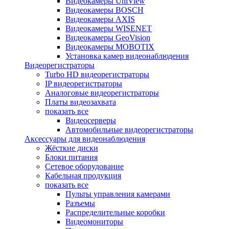
Видеокамеры UniView
Видеокамеры BOSCH
Видеокамеры AXIS
Видеокамеры WISENET
Видеокамеры GeoVision
Видеокамеры MOBOTIX
Установка камер видеонаблюдения
Видеорегистраторы
Turbo HD видеорегистраторы
IP видеорегистраторы
Аналоговые видеорегистраторы
Платы видеозахвата
показать все
Видеосерверы
Автомобильные видеорегистраторы
Аксессуары для видеонаблюдения
Жёсткие диски
Блоки питания
Сетевое оборудование
Кабельная продукция
показать все
Пульты управления камерами
Разъемы
Распределительные коробки
Видеомониторы