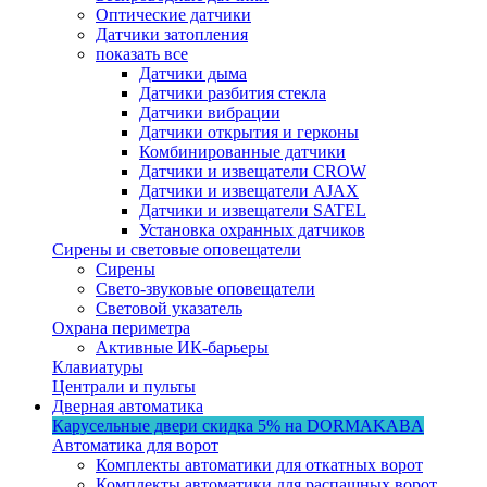
Оптические датчики
Датчики затопления
показать все
Датчики дыма
Датчики разбития стекла
Датчики вибрации
Датчики открытия и герконы
Комбинированные датчики
Датчики и извещатели CROW
Датчики и извещатели AJAX
Датчики и извещатели SATEL
Установка охранных датчиков
Сирены и световые оповещатели
Сирены
Свето-звуковые оповещатели
Световой указатель
Охрана периметра
Активные ИК-барьеры
Клавиатуры
Централи и пульты
Дверная автоматика
Карусельные двери
скидка 5%
на DORMAKABA
Автоматика для ворот
Комплекты автоматики для откатных ворот
Комплекты автоматики для распашных ворот