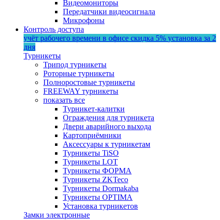
Видеомониторы
Передатчики видеосигнала
Микрофоны
Контроль доступа
учёт рабочего времени в офисе
скидка 5%
установка за 2
дня
Турникеты
Трипод турникеты
Роторные турникеты
Полноростовые турникеты
FREEWAY турникеты
показать все
Турникет-калитки
Ограждения для турникета
Двери аварийного выхода
Картоприёмники
Аксессуары к турникетам
Турникеты TiSO
Турникеты LOT
Турникеты ФОРМА
Турникеты ZKTeco
Турникеты Dormakaba
Турникеты OPTIMA
Установка турникетов
Замки электронные