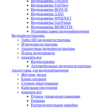
Видеокамеры UniArch
Видеокамеры UniView
Видеокамеры BOSCH
Видеокамеры AXIS
Видеокамеры WISENET
Видеокамеры GeoVision
Видеокамеры MOBOTIX
Установка камер видеонаблюдения
Видеорегистраторы
Turbo HD видеорегистраторы
IP видеорегистраторы
Аналоговые видеорегистраторы
Платы видеозахвата
показать все
Видеосерверы
Автомобильные видеорегистраторы
Аксессуары для видеонаблюдения
Жёсткие диски
Блоки питания
Сетевое оборудование
Кабельная продукция
показать все
Пульты управления камерами
Разъемы
Распределительные коробки