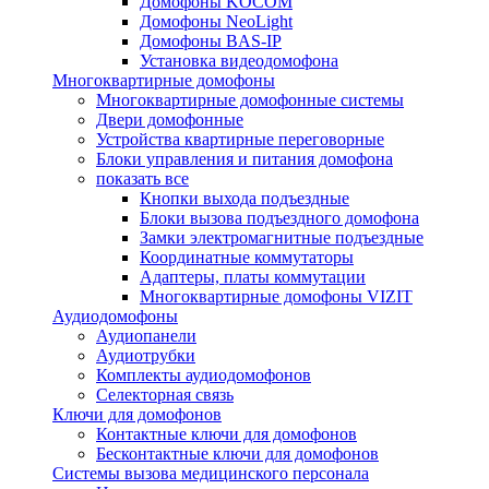
Домофоны KOCOM
Домофоны NeoLight
Домофоны BAS-IP
Установка видеодомофона
Многоквартирные домофоны
Многоквартирные домофонные системы
Двери домофонные
Устройства квартирные переговорные
Блоки управления и питания домофона
показать все
Кнопки выхода подъездные
Блоки вызова подъездного домофона
Замки электромагнитные подъездные
Координатные коммутаторы
Адаптеры, платы коммутации
Многоквартирные домофоны VIZIT
Аудиодомофоны
Аудиопанели
Аудиотрубки
Комплекты аудиодомофонов
Селекторная связь
Ключи для домофонов
Контактные ключи для домофонов
Бесконтактные ключи для домофонов
Системы вызова медицинского персонала