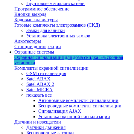
Грунтовые металлоискатели
Программное обеспечение
Кнопки выхода
Кодовые клавиатуры
Готовые комплекты электрозамков (СКД)
Замки для калитки
Установка электронных замков
Алкотестеры
Станции дезинфекции
Охранные системы
Охранная сигнализация для дома
скидка 5%
срочная
установка
Комплекты охранной сигнализации
GSM сигнализация
Satel ABAX
Satel ABAX 2
Satel MICRA
показать все
Автономные комплекты сигнализации
Беспроводные комплекты сигнализации
Сигнализация AJAX
Установка охранной сигнализации
Датчики и извещатели
Датчики движения
Беспроводные датчики