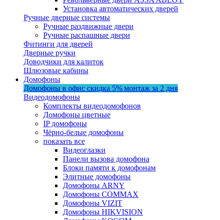
Установка автоматических дверей
Ручные дверные системы
Ручные раздвижные двери
Ручные распашные двери
Фитинги для дверей
Дверные ручки
Доводчики для калиток
Шлюзовые кабины
Домофоны
Домофоны в офис
скидка 5%
монтаж за 2 дня
Видеодомофоны
Комплекты видеодомофонов
Домофоны цветные
IP домофоны
Чёрно-белые домофоны
показать все
Видеоглазки
Панели вызова домофона
Блоки памяти к домофонам
Элитные домофоны
Домофоны ARNY
Домофоны COMMAX
Домофоны VIZIT
Домофоны HIKVISION