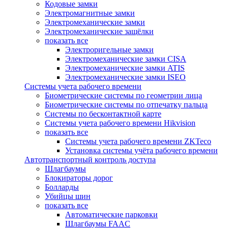
Кодовые замки
Электромагнитные замки
Электромеханические замки
Электромеханические защёлки
показать все
Электроригельные замки
Электромеханические замки CISA
Электромеханические замки ATIS
Электромеханические замки ISEO
Системы учета рабочего времени
Биометрические системы по геометрии лица
Биометрические системы по отпечатку пальца
Системы по бесконтактной карте
Системы учета рабочего времени Hikvision
показать все
Системы учета рабочего времени ZKTeco
Установка системы учёта рабочего времени
Автотранспортный контроль доступа
Шлагбаумы
Блокираторы дорог
Болларды
Убийцы шин
показать все
Автоматические парковки
Шлагбаумы FAAC