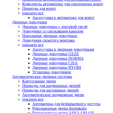
Комплекты автоматики для секционных ворот
Приводы для ворот
показать все
Аксессуары к автоматике для ворот
Дверные доводчики
Дверные доводчики с локтевой тягой
Доводчики со скользящим каналом
Напольные дверные доводчики
Доводчики скрытого монтажа
показать все
Аксессуары к дверным доводчикам
Дверные доводчики GEZE
Дверные доводчики DORMA
Дверные доводчики CISA
Дверные доводчики RYOBI
Установка доводчиков
Автоматические дверные системы
Карусельные двери
Приводы для раздвижных дверей
Приводы для распашных дверей
Автоматические раздвижные двери
показать все
Автоматика для безбарьерного доступа
Револьверные двери dormakaba
Револьверные двери ASSA ABLOY