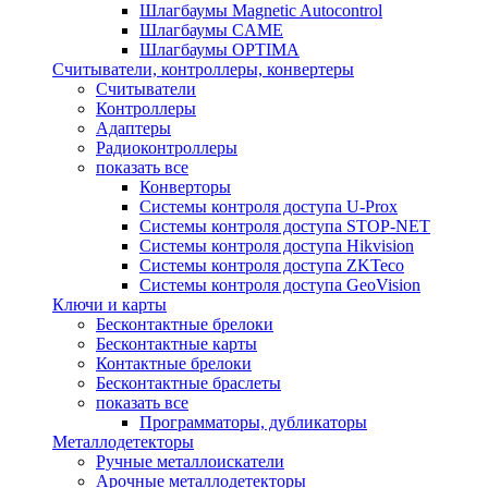
Шлагбаумы Magnetic Autocontrol
Шлагбаумы CAME
Шлагбаумы OPTIMA
Считыватели, контроллеры, конвертеры
Считыватели
Контроллеры
Адаптеры
Радиоконтроллеры
показать все
Конверторы
Системы контроля доступа U-Prox
Системы контроля доступа STOP-NET
Системы контроля доступа Hikvision
Системы контроля доступа ZKTeco
Системы контроля доступа GeoVision
Ключи и карты
Бесконтактные брелоки
Бесконтактные карты
Контактные брелоки
Бесконтактные браслеты
показать все
Программаторы, дубликаторы
Металлодетекторы
Ручные металлоискатели
Арочные металлодетекторы