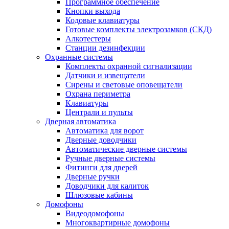
Программное обеспечение
Кнопки выхода
Кодовые клавиатуры
Готовые комплекты электрозамков (СКД)
Алкотестеры
Станции дезинфекции
Охранные системы
Комплекты охранной сигнализации
Датчики и извещатели
Сирены и световые оповещатели
Охрана периметра
Клавиатуры
Централи и пульты
Дверная автоматика
Автоматика для ворот
Дверные доводчики
Автоматические дверные системы
Ручные дверные системы
Фитинги для дверей
Дверные ручки
Доводчики для калиток
Шлюзовые кабины
Домофоны
Видеодомофоны
Многоквартирные домофоны