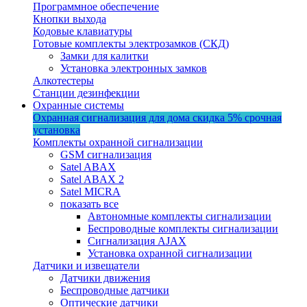
Программное обеспечение
Кнопки выхода
Кодовые клавиатуры
Готовые комплекты электрозамков (СКД)
Замки для калитки
Установка электронных замков
Алкотестеры
Станции дезинфекции
Охранные системы
Охранная сигнализация для дома
скидка 5%
срочная
установка
Комплекты охранной сигнализации
GSM сигнализация
Satel ABAX
Satel ABAX 2
Satel MICRA
показать все
Автономные комплекты сигнализации
Беспроводные комплекты сигнализации
Сигнализация AJAX
Установка охранной сигнализации
Датчики и извещатели
Датчики движения
Беспроводные датчики
Оптические датчики