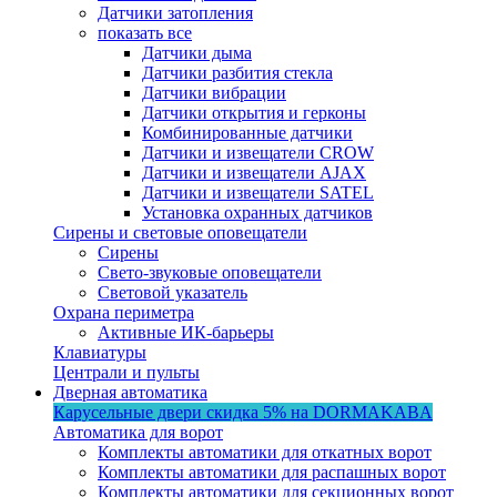
Датчики затопления
показать все
Датчики дыма
Датчики разбития стекла
Датчики вибрации
Датчики открытия и герконы
Комбинированные датчики
Датчики и извещатели CROW
Датчики и извещатели AJAX
Датчики и извещатели SATEL
Установка охранных датчиков
Сирены и световые оповещатели
Сирены
Свето-звуковые оповещатели
Световой указатель
Охрана периметра
Активные ИК-барьеры
Клавиатуры
Централи и пульты
Дверная автоматика
Карусельные двери
скидка 5%
на DORMAKABA
Автоматика для ворот
Комплекты автоматики для откатных ворот
Комплекты автоматики для распашных ворот
Комплекты автоматики для секционных ворот