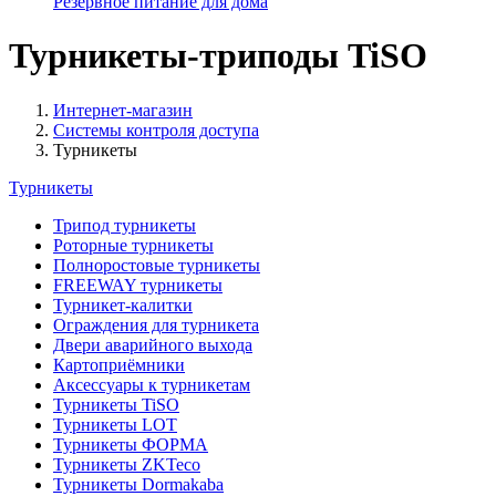
Резервное питание для дома
Турникеты-триподы TiSO
Интернет-магазин
Системы контроля доступа
Турникеты
Турникеты
Трипод турникеты
Роторные турникеты
Полноростовые турникеты
FREEWAY турникеты
Турникет-калитки
Ограждения для турникета
Двери аварийного выхода
Картоприёмники
Аксессуары к турникетам
Турникеты TiSO
Турникеты LOT
Турникеты ФОРМА
Турникеты ZKTeco
Турникеты Dormakaba