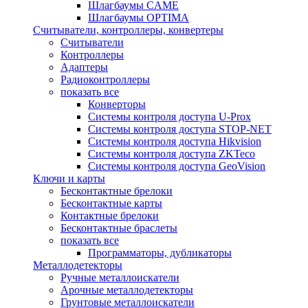
Шлагбаумы CAME
Шлагбаумы OPTIMA
Считыватели, контроллеры, конвертеры
Считыватели
Контроллеры
Адаптеры
Радиоконтроллеры
показать все
Конверторы
Системы контроля доступа U-Prox
Системы контроля доступа STOP-NET
Системы контроля доступа Hikvision
Системы контроля доступа ZKTeco
Системы контроля доступа GeoVision
Ключи и карты
Бесконтактные брелоки
Бесконтактные карты
Контактные брелоки
Бесконтактные браслеты
показать все
Программаторы, дубликаторы
Металлодетекторы
Ручные металлоискатели
Арочные металлодетекторы
Грунтовые металлоискатели