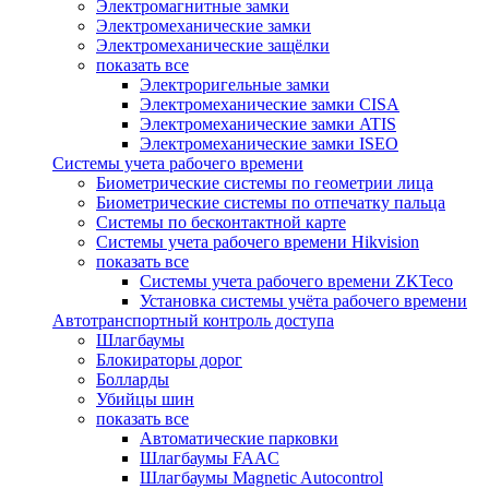
Электромагнитные замки
Электромеханические замки
Электромеханические защёлки
показать все
Электроригельные замки
Электромеханические замки CISA
Электромеханические замки ATIS
Электромеханические замки ISEO
Системы учета рабочего времени
Биометрические системы по геометрии лица
Биометрические системы по отпечатку пальца
Системы по бесконтактной карте
Системы учета рабочего времени Hikvision
показать все
Системы учета рабочего времени ZKTeco
Установка системы учёта рабочего времени
Автотранспортный контроль доступа
Шлагбаумы
Блокираторы дорог
Болларды
Убийцы шин
показать все
Автоматические парковки
Шлагбаумы FAAC
Шлагбаумы Magnetic Autocontrol