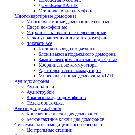
Домофоны BAS-IP
Установка видеодомофона
Многоквартирные домофоны
Многоквартирные домофонные системы
Двери домофонные
Устройства квартирные переговорные
Блоки управления и питания домофона
показать все
Кнопки выхода подъездные
Блоки вызова подъездного домофона
Замки электромагнитные подъездные
Координатные коммутаторы
Адаптеры, платы коммутации
Многоквартирные домофоны VIZIT
Аудиодомофоны
Аудиопанели
Аудиотрубки
Комплекты аудиодомофонов
Селекторная связь
Ключи для домофонов
Контактные ключи для домофонов
Бесконтактные ключи для домофонов
Системы вызова медицинского персонала
Центральные станции