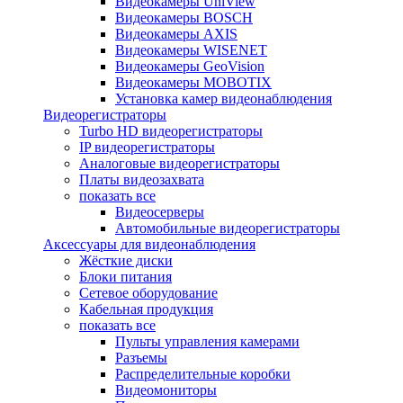
Видеокамеры UniView
Видеокамеры BOSCH
Видеокамеры AXIS
Видеокамеры WISENET
Видеокамеры GeoVision
Видеокамеры MOBOTIX
Установка камер видеонаблюдения
Видеорегистраторы
Turbo HD видеорегистраторы
IP видеорегистраторы
Аналоговые видеорегистраторы
Платы видеозахвата
показать все
Видеосерверы
Автомобильные видеорегистраторы
Аксессуары для видеонаблюдения
Жёсткие диски
Блоки питания
Сетевое оборудование
Кабельная продукция
показать все
Пульты управления камерами
Разъемы
Распределительные коробки
Видеомониторы