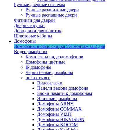
Ручные дверные системы
Ручные раздвижные двери
Ручные распашные двери
Фитинги для дверей
Дверные ручки
Доводчики для калиток
Шлюзовые кабины
Домофоны
Домофоны в офис
скидка 5%
монтаж за 2 дня
Видеодомофоны
Комплекты видеодомофонов
Домофоны цветные
IP домофоны
Чёрно-белые домофоны
показать все
Видеоглазки
Панели вызова домофона
Блоки памяти к домофонам
Элитные домофоны
Домофоны ARNY
Домофоны COMMAX
Домофоны VIZIT
Домофоны HIKVISION
Домофоны KOCOM
Домофоны NeoLight