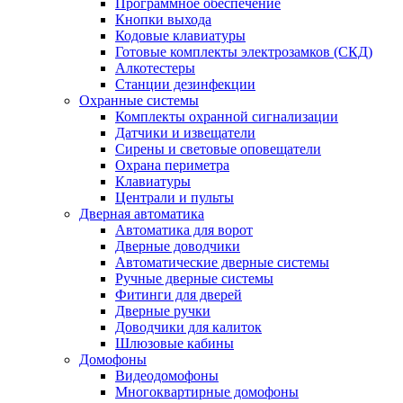
Программное обеспечение
Кнопки выхода
Кодовые клавиатуры
Готовые комплекты электрозамков (СКД)
Алкотестеры
Станции дезинфекции
Охранные системы
Комплекты охранной сигнализации
Датчики и извещатели
Сирены и световые оповещатели
Охрана периметра
Клавиатуры
Централи и пульты
Дверная автоматика
Автоматика для ворот
Дверные доводчики
Автоматические дверные системы
Ручные дверные системы
Фитинги для дверей
Дверные ручки
Доводчики для калиток
Шлюзовые кабины
Домофоны
Видеодомофоны
Многоквартирные домофоны