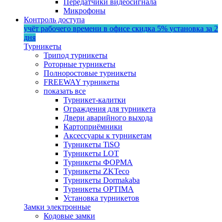
Передатчики видеосигнала
Микрофоны
Контроль доступа
учёт рабочего времени в офисе
скидка 5%
установка за 2
дня
Турникеты
Трипод турникеты
Роторные турникеты
Полноростовые турникеты
FREEWAY турникеты
показать все
Турникет-калитки
Ограждения для турникета
Двери аварийного выхода
Картоприёмники
Аксессуары к турникетам
Турникеты TiSO
Турникеты LOT
Турникеты ФОРМА
Турникеты ZKTeco
Турникеты Dormakaba
Турникеты OPTIMA
Установка турникетов
Замки электронные
Кодовые замки