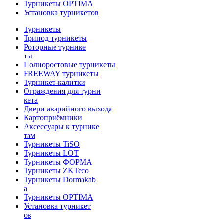
Турникеты OPTIMA
Установка турникетов
Турникеты
Трипод турникеты
Роторные турнике
ты
Полноростовые турникеты
FREEWAY турникеты
Турникет-калитки
Ограждения для турни
кета
Двери аварийного выхода
Картоприёмники
Аксессуары к турнике
там
Турникеты TiSO
Турникеты LOT
Турникеты ФОРМА
Турникеты ZKTeco
Турникеты Dormakab
a
Турникеты OPTIMA
Установка турникет
ов