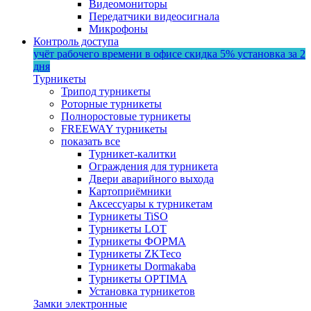
Видеомониторы
Передатчики видеосигнала
Микрофоны
Контроль доступа
учёт рабочего времени в офисе
скидка 5%
установка за 2
дня
Турникеты
Трипод турникеты
Роторные турникеты
Полноростовые турникеты
FREEWAY турникеты
показать все
Турникет-калитки
Ограждения для турникета
Двери аварийного выхода
Картоприёмники
Аксессуары к турникетам
Турникеты TiSO
Турникеты LOT
Турникеты ФОРМА
Турникеты ZKTeco
Турникеты Dormakaba
Турникеты OPTIMA
Установка турникетов
Замки электронные