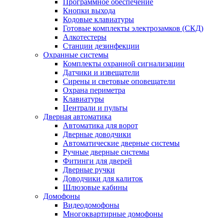
Программное обеспечение
Кнопки выхода
Кодовые клавиатуры
Готовые комплекты электрозамков (СКД)
Алкотестеры
Станции дезинфекции
Охранные системы
Комплекты охранной сигнализации
Датчики и извещатели
Сирены и световые оповещатели
Охрана периметра
Клавиатуры
Централи и пульты
Дверная автоматика
Автоматика для ворот
Дверные доводчики
Автоматические дверные системы
Ручные дверные системы
Фитинги для дверей
Дверные ручки
Доводчики для калиток
Шлюзовые кабины
Домофоны
Видеодомофоны
Многоквартирные домофоны