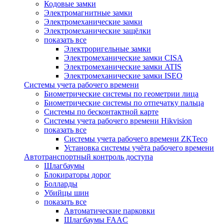
Кодовые замки
Электромагнитные замки
Электромеханические замки
Электромеханические защёлки
показать все
Электроригельные замки
Электромеханические замки CISA
Электромеханические замки ATIS
Электромеханические замки ISEO
Системы учета рабочего времени
Биометрические системы по геометрии лица
Биометрические системы по отпечатку пальца
Системы по бесконтактной карте
Системы учета рабочего времени Hikvision
показать все
Системы учета рабочего времени ZKTeco
Установка системы учёта рабочего времени
Автотранспортный контроль доступа
Шлагбаумы
Блокираторы дорог
Болларды
Убийцы шин
показать все
Автоматические парковки
Шлагбаумы FAAC