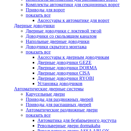
Комплекты автоматики для секционных ворот
Приводы для ворот
показать все
Аксессуары к автоматике для ворот
Дверные доводчики
Дверные доводчики с локтевой тягой
Доводчики со скользящим каналом
Напольные дверные доводчики
Доводчики скрытого монтажа
показать все
Аксессуары к дверным доводчикам
Дверные доводчики GEZE
Дверные доводчики DORMA
Дверные доводчики CISA
Дверные доводчики RYOBI
Установка доводчиков
Автоматические дверные системы
Карусельные двери
Приводы для раздвижных дверей
Приводы для распашных дверей
Автоматические раздвижные двери
показать все
Автоматика для безбарьерного доступа
Револьверные двери dormakaba
Револьверные двери ASSA ABLOY