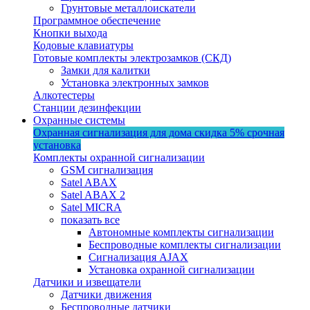
Грунтовые металлоискатели
Программное обеспечение
Кнопки выхода
Кодовые клавиатуры
Готовые комплекты электрозамков (СКД)
Замки для калитки
Установка электронных замков
Алкотестеры
Станции дезинфекции
Охранные системы
Охранная сигнализация для дома
скидка 5%
срочная
установка
Комплекты охранной сигнализации
GSM сигнализация
Satel ABAX
Satel ABAX 2
Satel MICRA
показать все
Автономные комплекты сигнализации
Беспроводные комплекты сигнализации
Сигнализация AJAX
Установка охранной сигнализации
Датчики и извещатели
Датчики движения
Беспроводные датчики