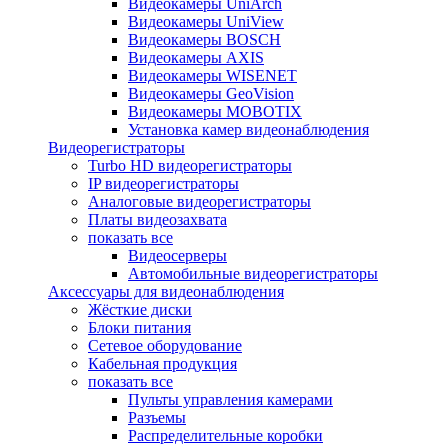
Видеокамеры UniArch
Видеокамеры UniView
Видеокамеры BOSCH
Видеокамеры AXIS
Видеокамеры WISENET
Видеокамеры GeoVision
Видеокамеры MOBOTIX
Установка камер видеонаблюдения
Видеорегистраторы
Turbo HD видеорегистраторы
IP видеорегистраторы
Аналоговые видеорегистраторы
Платы видеозахвата
показать все
Видеосерверы
Автомобильные видеорегистраторы
Аксессуары для видеонаблюдения
Жёсткие диски
Блоки питания
Сетевое оборудование
Кабельная продукция
показать все
Пульты управления камерами
Разъемы
Распределительные коробки