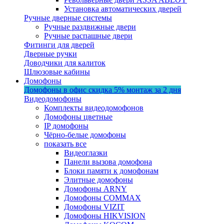
Установка автоматических дверей
Ручные дверные системы
Ручные раздвижные двери
Ручные распашные двери
Фитинги для дверей
Дверные ручки
Доводчики для калиток
Шлюзовые кабины
Домофоны
Домофоны в офис
скидка 5%
монтаж за 2 дня
Видеодомофоны
Комплекты видеодомофонов
Домофоны цветные
IP домофоны
Чёрно-белые домофоны
показать все
Видеоглазки
Панели вызова домофона
Блоки памяти к домофонам
Элитные домофоны
Домофоны ARNY
Домофоны COMMAX
Домофоны VIZIT
Домофоны HIKVISION