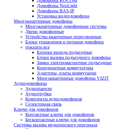
Домофоны KOCOM
Домофоны NeoLight
Домофоны BAS-IP
Установка видеодомофона
Многоквартирные домофоны
Многоквартирные домофонные системы
Двери домофонные
Устройства квартирные переговорные
Блоки управления и питания домофона
показать все
Кнопки выхода подъездные
Блоки вызова подъездного домофона
Замки электромагнитные подъездные
Координатные коммутаторы
Адаптеры, платы коммутации
Многоквартирные домофоны VIZIT
Аудиодомофоны
Аудиопанели
Аудиотрубки
Комплекты аудиодомофонов
Селекторная связь
Ключи для домофонов
Контактные ключи для домофонов
Бесконтактные ключи для домофонов
Системы вызова медицинского персонала