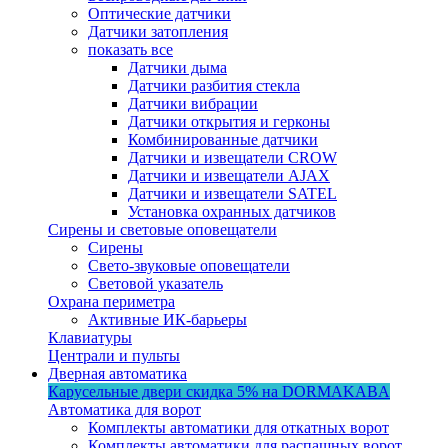
Оптические датчики
Датчики затопления
показать все
Датчики дыма
Датчики разбития стекла
Датчики вибрации
Датчики открытия и герконы
Комбинированные датчики
Датчики и извещатели CROW
Датчики и извещатели AJAX
Датчики и извещатели SATEL
Установка охранных датчиков
Сирены и световые оповещатели
Сирены
Свето-звуковые оповещатели
Световой указатель
Охрана периметра
Активные ИК-барьеры
Клавиатуры
Централи и пульты
Дверная автоматика
Карусельные двери
скидка 5%
на DORMAKABA
Автоматика для ворот
Комплекты автоматики для откатных ворот
Комплекты автоматики для распашных ворот