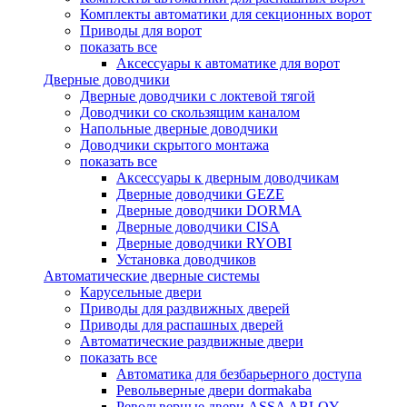
Комплекты автоматики для секционных ворот
Приводы для ворот
показать все
Аксессуары к автоматике для ворот
Дверные доводчики
Дверные доводчики с локтевой тягой
Доводчики со скользящим каналом
Напольные дверные доводчики
Доводчики скрытого монтажа
показать все
Аксессуары к дверным доводчикам
Дверные доводчики GEZE
Дверные доводчики DORMA
Дверные доводчики CISA
Дверные доводчики RYOBI
Установка доводчиков
Автоматические дверные системы
Карусельные двери
Приводы для раздвижных дверей
Приводы для распашных дверей
Автоматические раздвижные двери
показать все
Автоматика для безбарьерного доступа
Револьверные двери dormakaba
Револьверные двери ASSA ABLOY