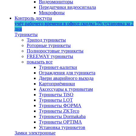
Видеомониторы
Передатчики видеосигнала
Микрофоны
Контроль доступа
учёт рабочего времени в офисе
скидка 5%
установка за 2
дня
Турникеты
Трипод турникеты
Роторные турникеты
Полноростовые турникеты
FREEWAY турникеты
показать все
Турникет-калитки
Ограждения для турникета
Двери аварийного выхода
Картоприёмники
Аксессуары к турникетам
Турникеты TiSO
Турникеты LOT
Турникеты ФОРМА
Турникеты ZKTeco
Турникеты Dormakaba
Турникеты OPTIMA
Установка турникетов
Замки электронные