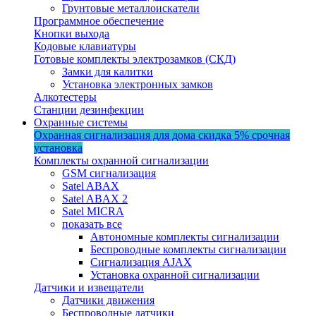
Грунтовые металлоискатели
Программное обеспечение
Кнопки выхода
Кодовые клавиатуры
Готовые комплекты электрозамков (СКД)
Замки для калитки
Установка электронных замков
Алкотестеры
Станции дезинфекции
Охранные системы
Охранная сигнализация для дома
скидка 5%
срочная
установка
Комплекты охранной сигнализации
GSM сигнализация
Satel ABAX
Satel ABAX 2
Satel MICRA
показать все
Автономные комплекты сигнализации
Беспроводные комплекты сигнализации
Сигнализация AJAX
Установка охранной сигнализации
Датчики и извещатели
Датчики движения
Беспроводные датчики