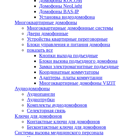
Домофоны KOCOM
Домофоны NeoLight
Домофоны BAS-IP
Установка видеодомофона
Многоквартирные домофоны
Многоквартирные домофонные системы
Двери домофонные
Устройства квартирные переговорные
Блоки управления и питания домофона
показать все
Кнопки выхода подъездные
Блоки вызова подъездного домофона
Замки электромагнитные подъездные
Координатные коммутаторы
Адаптеры, платы коммутации
Многоквартирные домофоны VIZIT
Аудиодомофоны
Аудиопанели
Аудиотрубки
Комплекты аудиодомофонов
Селекторная связь
Ключи для домофонов
Контактные ключи для домофонов
Бесконтактные ключи для домофонов
Системы вызова медицинского персонала