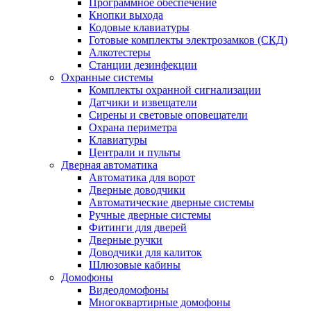
Программное обеспечение
Кнопки выхода
Кодовые клавиатуры
Готовые комплекты электрозамков (СКД)
Алкотестеры
Станции дезинфекции
Охранные системы
Комплекты охранной сигнализации
Датчики и извещатели
Сирены и световые оповещатели
Охрана периметра
Клавиатуры
Централи и пульты
Дверная автоматика
Автоматика для ворот
Дверные доводчики
Автоматические дверные системы
Ручные дверные системы
Фитинги для дверей
Дверные ручки
Доводчики для калиток
Шлюзовые кабины
Домофоны
Видеодомофоны
Многоквартирные домофоны