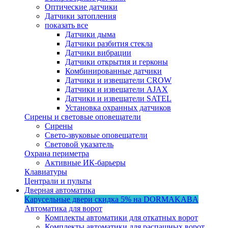
Оптические датчики
Датчики затопления
показать все
Датчики дыма
Датчики разбития стекла
Датчики вибрации
Датчики открытия и герконы
Комбинированные датчики
Датчики и извещатели CROW
Датчики и извещатели AJAX
Датчики и извещатели SATEL
Установка охранных датчиков
Сирены и световые оповещатели
Сирены
Свето-звуковые оповещатели
Световой указатель
Охрана периметра
Активные ИК-барьеры
Клавиатуры
Централи и пульты
Дверная автоматика
Карусельные двери
скидка 5%
на DORMAKABA
Автоматика для ворот
Комплекты автоматики для откатных ворот
Комплекты автоматики для распашных ворот