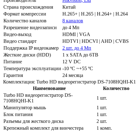
Производитель
Hikvision, Ltd
Страна происхождения
Китай
Формат компрессии
H.265+ | H.265 | H.264+ | H.264
Количество каналов
8 каналов
Разрешение видеозаписи
до 4 Мп
Видео-выход
HDMI | VGA
Видео стандарт
HDTVI | HDCVI | AHD | CVBS
Поддержка IP видеокамер
2 шт. до 4 Мп
Жесткие диски (HDD)
1 x SATA до 6TB
Питание
12 V DC
Температура эксплуатации
-10 ºC ~+55 ºC
Гарантия
24 месяца
Комплектация: Turbo HD видеорегистратор DS-7108HQHI-K1
Наименование
Количество
Turbo HD видеорегистратор DS-
1 шт.
7108HQHI-K1
Манипулятор мышь
1 шт.
Блок питания
1 шт.
Разъемы для жесткого диска
2 шт.
Крепежный комплект для винчестера
1 комп.