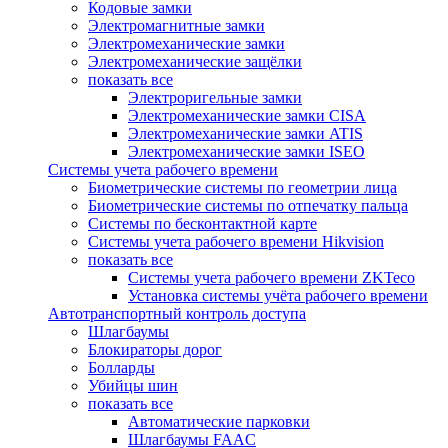
Кодовые замки
Электромагнитные замки
Электромеханические замки
Электромеханические защёлки
показать все
Электроригельные замки
Электромеханические замки CISA
Электромеханические замки ATIS
Электромеханические замки ISEO
Системы учета рабочего времени
Биометрические системы по геометрии лица
Биометрические системы по отпечатку пальца
Системы по бесконтактной карте
Системы учета рабочего времени Hikvision
показать все
Системы учета рабочего времени ZKTeco
Установка системы учёта рабочего времени
Автотранспортный контроль доступа
Шлагбаумы
Блокираторы дорог
Болларды
Убийцы шин
показать все
Автоматические парковки
Шлагбаумы FAAC