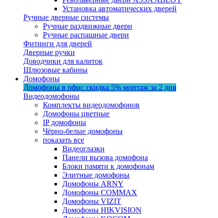
Установка автоматических дверей
Ручные дверные системы
Ручные раздвижные двери
Ручные распашные двери
Фитинги для дверей
Дверные ручки
Доводчики для калиток
Шлюзовые кабины
Домофоны
Домофоны в офис
скидка 5%
монтаж за 2 дня
Видеодомофоны
Комплекты видеодомофонов
Домофоны цветные
IP домофоны
Чёрно-белые домофоны
показать все
Видеоглазки
Панели вызова домофона
Блоки памяти к домофонам
Элитные домофоны
Домофоны ARNY
Домофоны COMMAX
Домофоны VIZIT
Домофоны HIKVISION