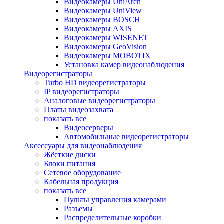
Видеокамеры UniArch
Видеокамеры UniView
Видеокамеры BOSCH
Видеокамеры AXIS
Видеокамеры WISENET
Видеокамеры GeoVision
Видеокамеры MOBOTIX
Установка камер видеонаблюдения
Видеорегистраторы
Turbo HD видеорегистраторы
IP видеорегистраторы
Аналоговые видеорегистраторы
Платы видеозахвата
показать все
Видеосерверы
Автомобильные видеорегистраторы
Аксессуары для видеонаблюдения
Жёсткие диски
Блоки питания
Сетевое оборудование
Кабельная продукция
показать все
Пульты управления камерами
Разъемы
Распределительные коробки