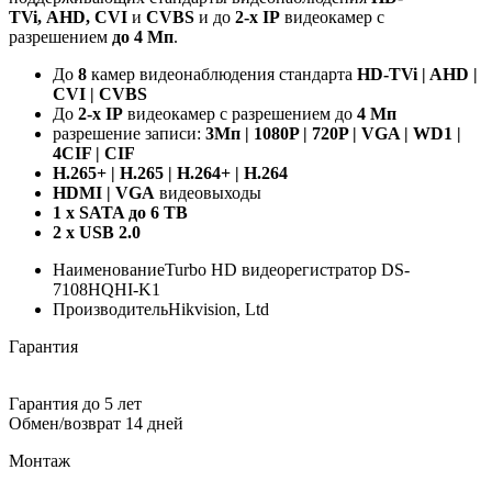
TVi, AHD, CVI
и
CVBS
и до
2-х
IP
видеокамер с
разрешением
до 4 Мп
.
До
8
камер видеонаблюдения стандарта
HD-TVi | AHD |
CVI | CVBS
До
2-х IP
видеокамер с разрешением до
4 Мп
разрешение записи:
3Мп | 1080P | 720P | VGA | WD1 |
4CIF | CIF
H.265+ | H.265 | H.264+ | H.264
HDMI | VGA
видеовыходы
1 х SATA до 6 TB
2 x USB 2.0
Наименование
Turbo HD видеорегистратор DS-
7108HQHI-K1
Производитель
Hikvision, Ltd
Гарантия
Гарантия до 5 лет
Обмен/возврат 14 дней
Монтаж