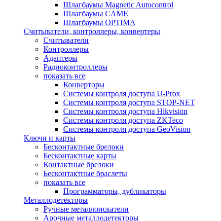
Шлагбаумы Magnetic Autocontrol
Шлагбаумы CAME
Шлагбаумы OPTIMA
Считыватели, контроллеры, конвертеры
Считыватели
Контроллеры
Адаптеры
Радиоконтроллеры
показать все
Конверторы
Системы контроля доступа U-Prox
Системы контроля доступа STOP-NET
Системы контроля доступа Hikvision
Системы контроля доступа ZKTeco
Системы контроля доступа GeoVision
Ключи и карты
Бесконтактные брелоки
Бесконтактные карты
Контактные брелоки
Бесконтактные браслеты
показать все
Программаторы, дубликаторы
Металлодетекторы
Ручные металлоискатели
Арочные металлодетекторы